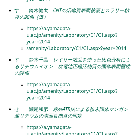
す
鈴木健太
CNTの活物質表面被覆とスラリー粘
度の関係（仮）
https://a.yamagata-
u.ac.jp/amenity/Laboratory/C1/C1.aspx?
year=2014
/amenity/Laboratory/C1/C1.aspx?year=2014
す
鈴木千晶
レイリー散乱を使った比色分析によ
るリチウムイオン二次電池正極活物質の固体表面極性
の評価
https://a.yamagata-
u.ac.jp/amenity/Laboratory/C1/C1.aspx?
year=2014
せ
瀬尾和彦
赤外ATR法による粉末固体マンガン
酸リチウムの表面官能基の同定
https://a.yamagata-
u.ac.jp/amenity/Laboratory/C1/C1.aspx?