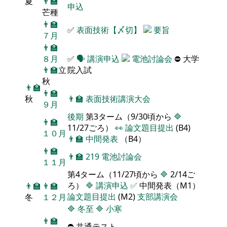
夏
👨‍🏫
申込
芒種
👨‍🏫
✅
表面技術【〆切】
要旨
７月
👨‍🏫
８月
✅
🗣️
講演申込
電池討論会
⛔ 大学
👨‍🏫
立
院入試
秋
👨‍🏫
👨‍🏫
秋
👨‍🏫
表面技術講演大会
９月
後期
第3ターム（9/30頃から
🔷
👨‍🏫
11/27ごろ）
👀
論文題目提出
(B4)
１０月
👨‍🏫
中間発表
（B4）
👨‍🏫
👨‍🏫
219
電池討論会
１１月
第4ターム（11/27頃から
🔷
2/14ご
ろ）
🔷
講演申込
✅
中間発表（M1）
👨‍🏫
👨‍🏫
論文題目提出
(M2)
支部講演会
冬
１２月
🔷
冬至
🔷
小寒
👨‍🏫
⛔ 共通テスト