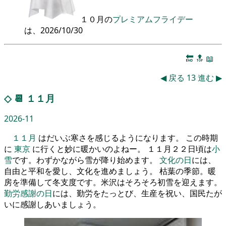
１０月の
プレミアムフライデー
は、2026/10/30
🔚
🔝
📖
◀
戻る
13
進む
▶
◇
📆
１１月
2026-11
１１月
はだいぶ寒さを感じるようになります。 この時期
に
東京
に行くと妙に暖かいのよねー。 １１月２２日頃は
小
雪
です。わずかながら雪が降り始めます。
文化の日
には、
自由と平和を愛し、文化を進めましょう。 枯葉の季節。暖
房を準備して冬支度です。米沢はそろそろ初雪を迎えます。
勤労感謝の日
には、勤労をたっとび、生産を祝い、国民たが
いに感謝しあいましょう。