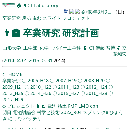
🏠
🔋
C1 Laboratory
令和8年8月9日
（日）
卒業研究
戻る
進む
スライド
プロジェクト
👨‍🏫
卒業研究
研究計画
山形大学
工学部
化学・バイオ工学科
🔋
C1
伊藤 智博
📛
立
花和宏
(
2014-04-01
-
2015-03-31
:2014)
c1
HOME
卒業研究
〇
2006_H18
〇
2007_H19
〇
2008_H20
〇
2009_H21
〇
2010_H22
〇
2011_H23
〇
2012_H24
〇
2013_H25
〇
2014_H26
〇
2015_H27
〇
2016_H28
〇
2017_H29
◇
プロジェクト
🔋
🪫
電池
粘土
FMP
LMO
cbn
明日
電池討論会
科学と技術
2022_R04
スプリング8
ひょう
ぎ
にしな
バッテリ