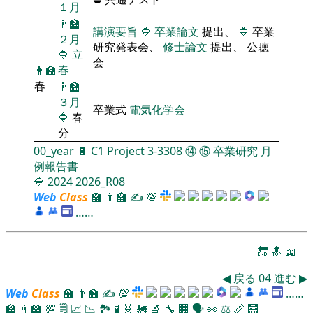
１月
👨‍🏫
講演要旨
🔷
卒業論文
提出、
🔷
卒業
２月
研究発表会、
修士論文
提出、 公聴
🔷
立
会
春
👨‍🏫
春
👨‍🏫
３月
卒業式
電気化学会
🔷
春
分
00_year
🔋
C1
Project
3-3308
⑭
⑮
卒業研究
月
例報告書
🔷
2024
2026_R08
Web
Class
🏫
👨‍🏫
✍
💯
……
🔚
🔝
📖
◀
戻る
04
進む
▶
Web
Class
🏫
👨‍🏫
✍
💯
……
🏫
👨‍🏫
💯
🗒️
📈
📉
🏞
🧪
🧬
🚂
🔬
🔧
🏢
🗣️
👀
⚖️
📏
🧮