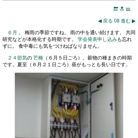
🔚
🔝
📖
◀
戻る
08
進む
▶
６月
。 梅雨の季節ですね。 雨の中を通い続けます。 共同
研究などが本格化する時期です。
学会発表申し込み
も忘れ
ずに。 食中毒にも気をつけねばなりません。
２４節気
の
芒種
（６月５日ごろ）。穀物の種まきの時期
です。夏至（６月２１日ごろ）昼がもっとも長い日です。