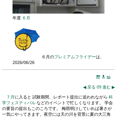
年度
６月
６月の
プレミアムフライデー
は、
2026/06/26
🔚
🔝
📖
◀
戻る
09
進む
▶
７月
に入ると 試験期間、レポート提出に追われながら
科
学フェスティバル
などのイベントで忙しくなります。 学会
の要旨の提出もこのころです。 梅雨明けしていれば暑さが
一気にやってきます。夜空には天の川を背景に夏の大三角