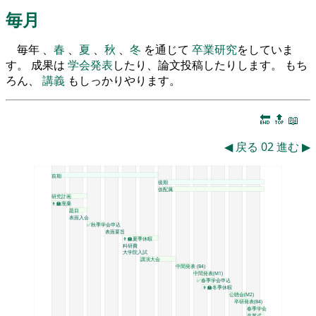
毎月
毎年 、
春
、
夏
、
秋
、
冬
を通じて
卒業研究
をしていま
す。 成果は
学会発表
したり、論文投稿したりします。 もち
ろん、
講義
もしっかりやります。
🔚
🔝
📖
◀
戻る
02
進む
▶
前期
後期
仮配属
研究計画
👨‍🏫廃棄
題目
表面入会
✅秋季学会申込
表面要旨
👨‍🏫夏季休暇
科研費
大学院入試
講演大会
中間発表 (B4)
中間発表(M1)
✅春季学会申込
👨‍🏫冬季休暇
公聴会(M2)
卒研発表(B4)
春季学会
卒業式