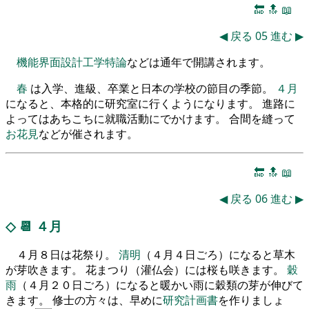
🔚
🔝
📖
◀
戻る
05
進む
▶
機能界面設計工学特論
などは通年で開講されます。
春
は入学、進級、卒業と日本の学校の節目の季節。
４月
になると、本格的に研究室に行くようになります。 進路に
よってはあちこちに就職活動にでかけます。 合間を縫って
お花見
などが催されます。
🔚
🔝
📖
◀
戻る
06
進む
▶
◇
📆
４月
４月８日は花祭り。
清明
（４月４日ごろ）になると草木
が芽吹きます。 花まつり（灌仏会）には桜も咲きます。
穀
雨
（４月２０日ごろ）になると暖かい雨に穀類の芽が伸びて
きます。 修士の方々は、早めに
研究計画書
を作りましょ