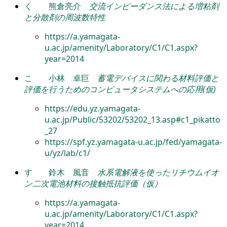
く
熊倉亮介
交流インピーダンス法による増粘剤
と分散剤の周波数特性
https://a.yamagata-
u.ac.jp/amenity/Laboratory/C1/C1.aspx?
year=2014
こ
小林 卓巨
蓄電デバイスに関わる材料評価と
評価を行うためのコンピュータシステムへの応用(仮)
https://edu.yz.yamagata-
u.ac.jp/Public/53202/53202_13.asp#c1_pikatto
_27
https://spf.yz.yamagata-u.ac.jp/fed/yamagata-
u/yz/lab/c1/
す
鈴木 風音
水系電解液を使ったリチウムイオ
ン二次電池材料の接触抵抗評価（仮）
https://a.yamagata-
u.ac.jp/amenity/Laboratory/C1/C1.aspx?
year=2014