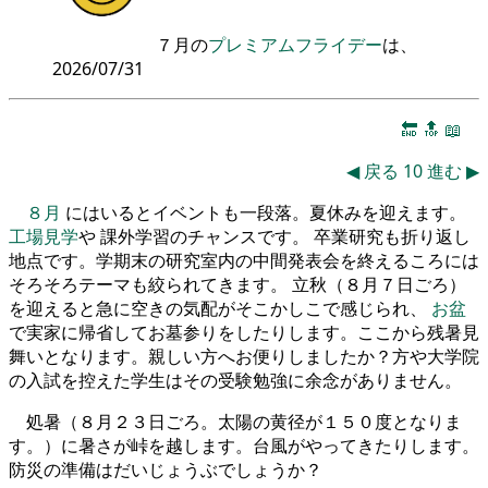
７月の
プレミアムフライデー
は、
2026/07/31
🔚
🔝
📖
◀
戻る
10
進む
▶
８月
にはいるとイベントも一段落。夏休みを迎えます。
工場見学
や 課外学習のチャンスです。 卒業研究も折り返し
地点です。学期末の研究室内の中間発表会を終えるころには
そろそろテーマも絞られてきます。 立秋（８月７日ごろ）
を迎えると急に空きの気配がそこかしこで感じられ、
お盆
で実家に帰省してお墓参りをしたりします。ここから残暑見
舞いとなります。親しい方へお便りしましたか？方や大学院
の入試を控えた学生はその受験勉強に余念がありません。
処暑（８月２３日ごろ。太陽の黄径が１５０度となりま
す。）に暑さが峠を越します。台風がやってきたりします。
防災の準備はだいじょうぶでしょうか？