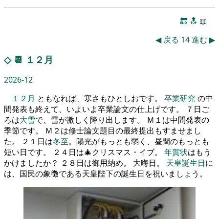
🔚
🔝
📖
◀
戻る
14
進む
▶
◇
📆
１２月
2026-12
１２月
ともなれば、寒さもひとしおです。
卒業研究
の中
間発表も終えて、いよいよ卒業論文の仕上げです。 ７日ご
ろは
大雪
で、雪が激しく降り出します。 Ｍ１は中間発表の
季節です。 Ｍ２は修士論文題目の最終提出もすませまし
た。 ２１日は
冬至
。陽光がもっとも弱く、昼間のもっとも
短い日です。 ２４日は🎄クリスマス・イブ。
年賀状
はもう
かけましたか？ ２８日は御用納め。 大晦日。
天皇誕生日
に
は、国民の象徴である天皇陛下の誕生日を祝いましょう。