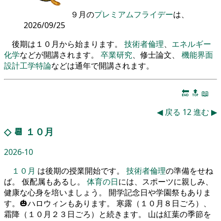
９月の
プレミアムフライデー
は、
2026/09/25
後期は１０月から始まります。
技術者倫理
、
エネルギー
化学
などが開講されます。
卒業研究
、修士論文、
機能界面
設計工学特論
などは通年で開講されます。
🔚
🔝
📖
◀
戻る
12
進む
▶
◇
📆
１０月
2026-10
１０月
は後期の授業開始です。
技術者倫理
の準備をせね
ば。 仮配属もあるし。
体育の日
には、スポーツに親しみ、
健康な心身を培いましょう。 開学記念日や学園祭もありま
す。🎃ハロウィンもあります。 寒露（１０月８日ごろ）、
霜降（１０月２３日ごろ）と続きます。 山は紅葉の季節を