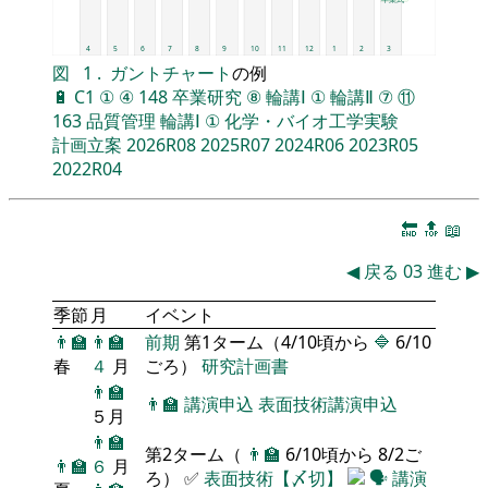
4
5
6
7
8
9
10
11
12
1
2
3
図
1
.
ガントチャート
の例
🔋
C1
①
④
148
卒業研究
⑧
輪講Ⅰ
①
輪講Ⅱ
⑦
⑪
163
品質管理
輪講Ⅰ
①
化学・バイオ工学実験
計画立案
2026R08
2025R07
2024R06
2023R05
2022R04
🔚
🔝
📖
◀
戻る
03
進む
▶
季節
月
イベント
👨‍🏫
👨‍🏫
前期
第1ターム（4/10頃から
🔷
6/10
春
４
月
ごろ）
研究計画書
👨‍🏫
👨‍🏫
講演申込
表面技術講演申込
５月
👨‍🏫
第2ターム（
👨‍🏫
6/10頃から 8/2ご
👨‍🏫
６
月
ろ） ✅
表面技術【〆切】
🗣️
講演