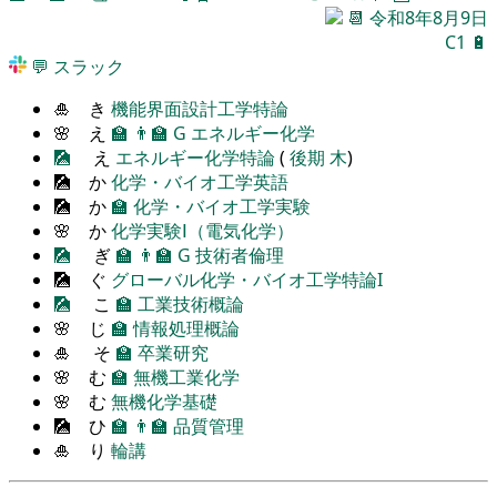
📆
令和8年8月9日
C1
🔋
💬
スラック
🎍 き
機能界面設計工学特論
🌸 え
🏫
👨‍🏫
G
エネルギー化学
🎑
え
エネルギー化学特論
(
後期
木
)
🎑 か
化学・バイオ工学英語
🎑 か
🏫
化学・バイオ工学実験
🌸 か
化学実験Ⅰ（電気化学）
🎑
ぎ
🏫
👨‍🏫
G
技術者倫理
🎑 ぐ
グローバル化学・バイオ工学特論I
🎑
こ
🏫
工業技術概論
🌸 じ
🏫
情報処理概論
🎍 そ
🏫
卒業研究
🌸 む
🏫
無機工業化学
🌸 む
無機化学基礎
🎑 ひ
🏫
👨‍🏫
品質管理
🎍 り
輪講