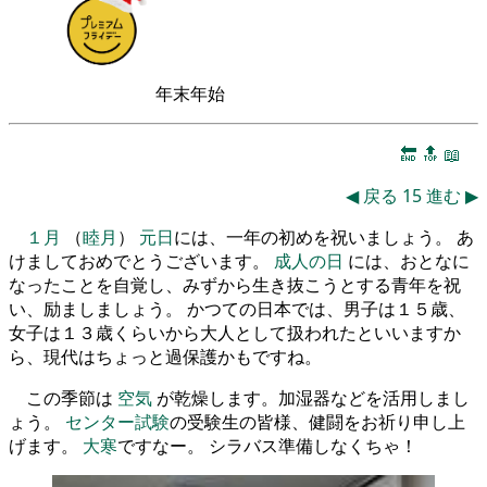
年末年始
🔚
🔝
📖
◀
戻る
15
進む
▶
１月
（
睦月
）
元日
には、一年の初めを祝いましょう。 あ
けましておめでとうございます。
成人の日
には、おとなに
なったことを自覚し、みずから生き抜こうとする青年を祝
い、励ましましょう。 かつての日本では、男子は１５歳、
女子は１３歳くらいから大人として扱われたといいますか
ら、現代はちょっと過保護かもですね。
この季節は
空気
が乾燥します。加湿器などを活用しまし
ょう。
センター試験
の受験生の皆様、健闘をお祈り申し上
げます。
大寒
ですなー。 シラバス準備しなくちゃ！