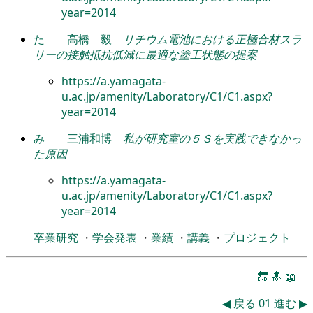
year=2014
た
高橋 毅
リチウム電池における正極合材スラ
リーの接触抵抗低減に最適な塗工状態の提案
https://a.yamagata-
u.ac.jp/amenity/Laboratory/C1/C1.aspx?
year=2014
み
三浦和博
私が研究室の５Ｓを実践できなかっ
た原因
https://a.yamagata-
u.ac.jp/amenity/Laboratory/C1/C1.aspx?
year=2014
卒業研究
・
学会発表
・
業績
・
講義
・
プロジェクト
🔚
🔝
📖
◀
戻る
01
進む
▶