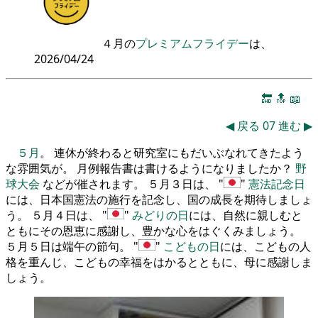
４月の
プレミアムフライデー
は、
2026/04/24
🔚
🔝
📖
◀
戻る
07
進む
▶
５月
。 連休が終わると研究室にもだいぶなれてきたよう
な雰囲気が。 月例報告書は書けるようになりましたか？
野
球大会
などが催されます。 ５月３日は、
憲法記念日
には、日本国憲法の施行を記念し、国の成長を期待しましょ
う。 ５月４日は、
みどりの日
には、自然に親しむと
ともにその恩恵に感謝し、豊かな心をはぐくみましょう。
５月５日は端午の節句。
こどもの日
には、こどもの人
格を重んじ、こどもの幸福をはかるとともに、母に感謝しま
しょう。