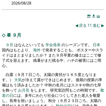
2026/08/28
🔚
🔝
📖
◀
戻る
11
進む
▶
◇
📆
９月
９月
はなんといっても
学会発表
のシーズンです。
日本
国内はもとより、
海外
で発表することも。 ポスターやスラ
イドはまとまりましたか？ また９月卒業の修士はここで修
了式を迎えます。 残暑がまだ残る中、ハチの被害にはご用
心。
白露（９月７日ごろ。太陽の黄径が１６５度となりま
す。）
大気
が冷えて露ができはじめます。 後期の授業の準
備はもう済みましたか？ 中秋の名月にはススキや秋の七草
を飾って
お月見
をします。 研究室訪問もこの時期です。
敬
老の日
には、多年にわたり社会につくしてきた老人を敬愛
し、長寿を祝いましょう。 秋分（９月２３日ごろ。太陽の
黄径が１８０度となります。）
秋分の日
には、祖先を敬