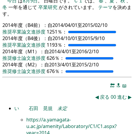
今日
は
8月9日
。 日曜日です。
Ｃ１
では、
春
、
夏
、
秋
、
冬
一年を通じて
卒業研究
がされています。
テーマ
を決めま
す。
2014年度（B4前）：自2014/04/01至2015/02/10
推奨卒業論文進捗度
1251％：
2014年度（B4後）：自2014/10/01至2015/9/10
推奨卒業論文進捗度
1193％：
2014年度（M1）：自2014/4/01至2016/2/10
推奨修士論文進捗度
626％：
2014年度（M2）：自2013/4/01至2015/2/10
推奨修士論文進捗度
676％：
🔚
🔝
📖
◀
戻る
00
進む
▶
い
石田 晃規
未定
https://a.yamagata-
u.ac.jp/amenity/Laboratory/C1/C1.aspx?
year=2014