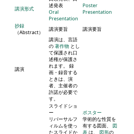
述発表
Poster
講演形式
Oral
Presentation
Presentation
抄録
講演要旨
講演要旨
（Abstract）
講演は、言語
の
著作物
とし
て保護され口
述権が保護さ
れます。 録
講演
画・録音する
ときは、演
者、主催者の
許諾が必要で
す。
スライドショ
ー
ポスター
リバーサルフ
学術的な性質を
ィルムを使っ
有する図面、
図
たスライドか
表
は、
図形
の