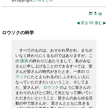
©Copyright
いらすとや
🔚
🔝
📖
◀
戻る
05
進む
▶
ロウソクの科学
すべてのものは、おそかれ早かれ、まちが
いなく終わりにくるものではありますが、こ
の
講演
の終わりにあたりまして、私がみな
さんに申し上げることのできるすべては、皆
さんが皆さんの時代がきたとき、一本の
ロ
ウソク
にたとえられるのに ふさわしい人に
なっていただきたいということ、そしてま
た、皆さんが、
ロウソク
のように皆さんの
まわりの人びとに対して光となって輝いてい
ただきたいということ、皆さんのあらゆる活
動の中で皆さんが、 皆さんとともに生きる