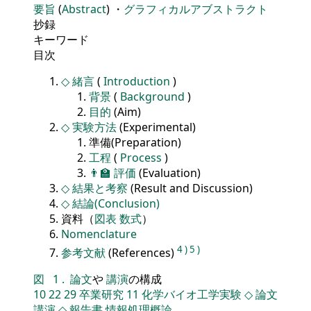
要旨
(
Abstract
) ・
グラフィカルアブストラクト
抄録
キーワード
目次
◇
緒言
(
Introduction
)
背景
(
Background
)
目的
(Aim)
◇
実験方法
(Experimental)
準備(Preparation)
工程
(
Process
)
👨‍🏫
評価
(Evaluation)
◇
結果と考察
(Result and Discussion)
◇
結論(Conclusion)
資料（
図表
数式
）
Nomenclature
4
)
5
)
参考文献
(References)
図
1
.
論文
や
講演
の構成
10
22
29
卒業研究
11
化学バイオ工学実験
◇
論文
講演
◇
報告書
情報処理概論