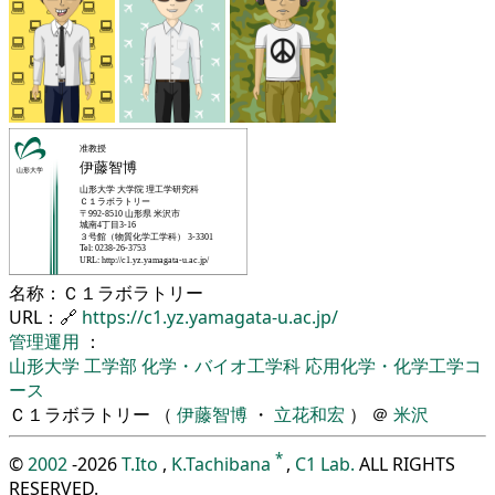
名称：Ｃ１ラボラトリー
URL：🔗
https://c1.yz.yamagata-u.ac.jp/
管理運用
：
山形大学
工学部
化学・バイオ工学科
応用化学・化学工学コ
ース
Ｃ１ラボラトリー （
伊藤智博
・
立花和宏
） ＠
米沢
*
©
2002
-2026
T.Ito
,
K.Tachibana
,
C1 Lab.
ALL RIGHTS
RESERVED.