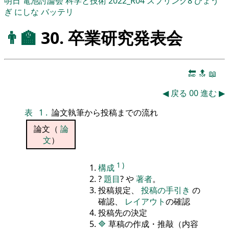
明日
電池討論会
科学と技術
2022_R04
スプリング8
ひょう
ぎ
にしな
バッテリ
👨‍🏫
30. 卒業研究発表会
🔚
🔝
📖
◀
戻る
00
進む
▶
表
1
.
論文執筆から投稿までの流れ
論文（
論
文
）
1
)
構成
?
題目
? や
著者
。
投稿規定、
投稿の手引き
の
確認、
レイアウト
の確認
投稿先の決定
🔷
草稿の作成・推敲（内容