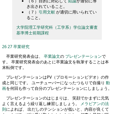
（６）目的に対応して
結論
が適切に導
き出されていること。
（７）
引用文献
が適切に用いられてい
ること。
大学院理工学研究科（工学系）学位論文審査
基準博士前期課程
26
27
卒業研究
卒業研究発表会は、
卒業論文
の
プレゼンテーション
で
す。 卒業研究発表会のあとに卒業論文を執筆することは本
末転倒です。
プレゼンテーションはPV（プロモーションビデオ）の作
成と同じです。 ユーチューバーになったつもりで自撮り
動
画
を何回も作って自分のプレゼンテーションにしましょう。
プレゼンテーションのはじまりは、 笑顔でかまずに元気
よく言えるよう繰り返し練習しましょう。
メラビアンの法
則
によれば、 出だしのテンションが低いと、内容が良くて