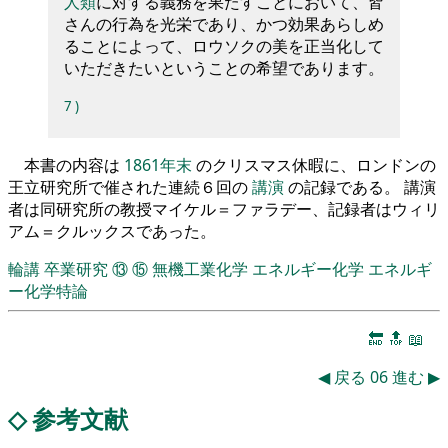
人類
に対する義務を果たすことにおいて、皆
さんの行為を光栄であり、かつ効果あらしめ
ることによって、ロウソクの美を正当化して
いただきたいということの希望であります。
7
)
本書の内容は
1861年末
のクリスマス休暇に、ロンドンの
王立研究所で催された連続６回の
講演
の記録である。 講演
者は同研究所の教授マイケル＝ファラデー、記録者はウィリ
アム＝クルックスであった。
輪講
卒業研究
⑬
⑮
無機工業化学
エネルギー化学
エネルギ
ー化学特論
🔚
🔝
📖
◀
戻る
06
進む
▶
◇
参考文献