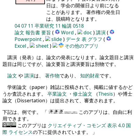
日は、学会の開催日より前になる
ことがあります。 著作権の発生日
は、脱稿時となります。
04
07
11
卒業研究
11
輪講
0518
論文
報告書
要旨
(
Word
,
doc
)
講演
(
Powerpoint
,
slide
)
データ
表
グラフ
(
Excel
,
sheet
)
その他のアプリ
講演（発表）は、論文の発表になります。論文題目と講演
題目は同じですが、論文要旨と講演要旨は別物です。
論文
や
講演
は、
著作物
であり、
知的財産
です。
学術論文（paper）雑誌に投稿されて、掲載に値するかど
うか査読されます。
卒業論文
・
修士論文
（
Thesis
）や博士
論文（Dissertation）は提出されて、審査されます。
下記は、例です。 「
このアプリは、自由に利
用できます。
このアプリは
クリエイティブ・コモンズ 表示 4.0 国
際 ライセンス
の下に提供されています。 」