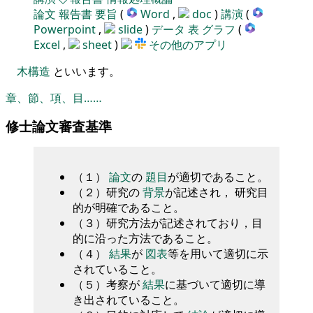
論文
報告書
要旨
(
Word
,
doc
)
講演
(
Powerpoint
,
slide
)
データ
表
グラフ
(
Excel
,
sheet
)
その他のアプリ
木構造
といいます。
章、節、項、目……
修士論文審査基準
（１）
論文
の
題目
が適切であること。
（２）研究の
背景
が記述され， 研究目
的が明確であること。
（３）研究方法が記述されており，目
的に沿った方法であること。
（４）
結果
が
図表
等を用いて適切に示
されていること。
（５）考察が
結果
に基づいて適切に導
き出されていること。