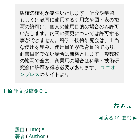
版権の権利が発生いたします。研究や学習、
もしくは教育に使用する引用文や図・表の複
写の許可は、個人の使用目的の場合のみ許可
いたします。内容の変更については許可する
事ができません。科学・技術研究会は、正当
な使用を望み、使用目的が教育目的であり、
商業目的でない場合は無料とします。複数枚
の複写や全文、商業用の場合は科学・技術研
究会に許可を得る必要があります。
ユニオ
ンプレス
のサイトより
👨‍🏫
論文投稿＠Ｃ１
🔚
🔝
📖
◀
戻る
01
進む
▶
題目
(
Title
)
*
著者
(
Author
)