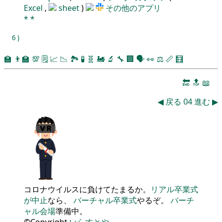
Excel
,
sheet
)
その他のアプリ
*
*
6
)
🏫
👨‍🏫
💯
🗒️
📈
📉
🏞
🧪
🧬
🚂
🔬
🔧
🏢
🗣️
👀
⚖️
📏
🧮
🔚
🔝
📖
◀
戻る
04
進む
▶
コロナウイルスに負けてたまるか。
リアル卒業式
が中止
なら、
バーチャル卒業式
やるぞ。
バーチ
ャル会場
準備中。