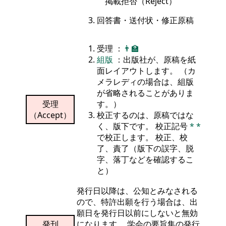
掲載拒否（Reject）
回答書・送付状・修正原稿
受理 ：
👨‍🏫
組版
：出版社が、原稿を紙
面レイアウトします。 （カ
メラレディの場合は、組版
が省略されることがありま
受理
す。）
（Accept）
校正するのは、原稿ではな
く、版下です。 校正記号
*
*
で校正します。 校正、校
了、責了（版下の誤字、脱
字、落丁などを確認するこ
と）
発行日以降は、公知とみなされる
ので、特許出願を行う場合は、出
願日を発行日以前にしないと無効
発刊
になります。 学会の要旨集の発行