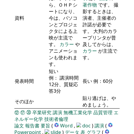
ら、ＯＨＰシ
著作物
です。 撮
ートになり、
影するときは、
資料
今は、パソコ
演者、主催者の
ンとプロジェ
許諾が必要で
クタによる上
す。 大判のカラ
映が主流で
ープリンタが普
す。
カラー
や
及してからは、
アニメーショ
カラー
が主流で
ンも使われま
す。
す。
短い
例： 講演時間
発表時間
長い 例：60分
12分、質疑応
答3分
貼り逃げは、や
そのほか
めましょう。
⑫
⑰
㉚
卒業研究
講演
無機工業化学
品質管理
エ
ネルギー化学
技術者倫理
論文
報告書
要旨
(
Word
,
doc
)
講演
(
Powerpoint
,
slide
)
データ
表
グラフ
(