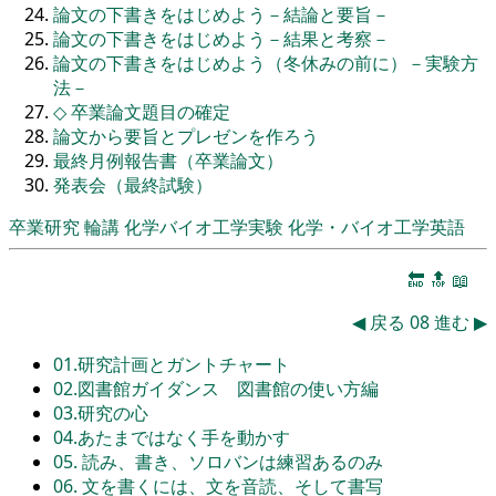
論文の下書きをはじめよう－結論と要旨－
論文の下書きをはじめよう－結果と考察－
論文の下書きをはじめよう（冬休みの前に）－実験方
法－
◇
卒業論文題目の確定
論文から要旨とプレゼンを作ろう
最終月例報告書（卒業論文）
発表会（最終試験）
卒業研究
輪講
化学バイオ工学実験
化学・バイオ工学英語
🔚
🔝
📖
◀
戻る
08
進む
▶
01.研究計画とガントチャート
02.図書館ガイダンス 図書館の使い方編
03.研究の心
04.あたまではなく手を動かす
05. 読み、書き、ソロバンは練習あるのみ
06. 文を書くには、文を音読、そして書写