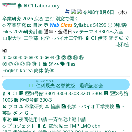
🏠
🔋
C1 Laboratory
令和8年8月6日
（木）
卒業研究
2026
戻る
進む
別窓で開く
◇
卒業研究
📖
目次
💬
Web
Class
Syllabus
54299
🕢
時間割
Files
2026研究計画
通年・金曜日
👀
テーマ
3-3301へ入室
山形大学
工学部
化学・バイオ工学科
🔋
C1
伊藤 智博
📛
立
花和宏
頃
①
②
③
④
⑤
⑥
⑦
⑧
⑨
⑩
⑪
⑫
⑬
⑭
⑮
⑯
⑰
㉑
㉒
㉓
㉚
👨‍🏫
💯
👀
🗣️
files
English
korea
簡体
繁体
にしな
たつお
🦸‍♂️
仁科
辰夫
名誉教授 退職記念会
🔒
🔋
C1
🏢
🗺️3号館
3301
3303
3308
3201
3304
🏢
🗺️8号館
1005
🏢
🗺️9号館
300-3
🪫
プロ
🎍
卒業研究
🎍
輪講
🎑
化学・バイオ工学実験
🎑
～
英語
💯
🔗
G
…
事務
🌃
夜間使用申請
一斉在宅出勤申請
◇
プロジェクト
🔋
🪫
電池
粘土
FMP
LMO
cbn