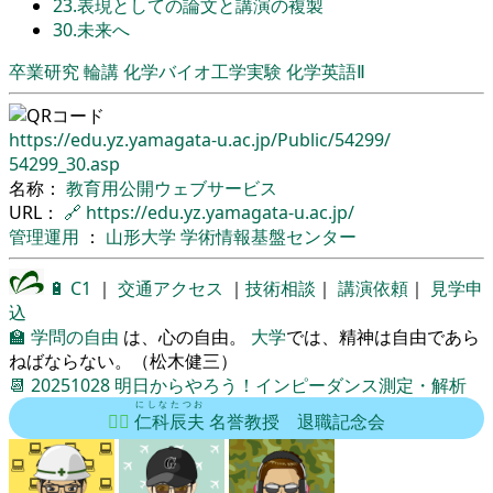
23.表現としての論文と講演の複製
30.未来へ
卒業研究
輪講
化学バイオ工学実験
化学英語Ⅱ
https://edu.yz.yamagata-u.ac.jp/
Public/
54299/
54299_30.asp
名称：
教育用公開ウェブサービス
URL：
🔗
https://edu.yz.yamagata-u.ac.jp/
管理運用
：
山形大学
学術情報基盤センター
🔋
C1
｜
交通アクセス
｜
技術相談
｜
講演依頼
｜
見学申
込
🏫
学問の自由
は、心の自由。
大学
では、精神は自由であら
ねばならない。（松木健三）
📆
20251028
明日からやろう！インピーダンス測定・解析
にしな
たつお
🦸‍♂️
仁科
辰夫
名誉教授 退職記念会