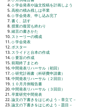
◇
学会発表や論文投稿を計画しよう
高校の積み残しは卒業
◇
学会発表、申し込み完了
書く、話す
授業の復習も終わり
緒言の書きかた
ストーリーの構成
◇
学会発表
ポスター
スライドと台本の作成
◇
要旨の作成
前期終了まとめ
中間発表リハーサル（初回）
◇
研究計画書（科研費申請書）
中間発表リハーサル（２回目）
１０月月例報告書
中間発表リハーサル（３回目）
卒業研究中間発表
論文の下書きをはじめよう－章立て－
論文の下書きをはじめよう－題目－