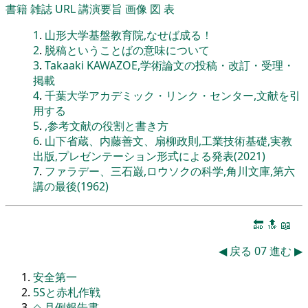
書籍
雑誌
URL
講演要旨
画像
図
表
1
.
山形大学基盤教育院,なせば成る！
2
.
脱稿ということばの意味について
3
.
Takaaki KAWAZOE,学術論文の投稿・改訂・受理・
掲載
4
.
千葉大学アカデミック・リンク・センター,文献を引
用する
5
.
,参考文献の役割と書き方
6
.
山下省蔵、内藤善文、扇柳政則,工業技術基礎,実教
出版,プレゼンテーション形式による発表(2021)
7
.
ファラデー、三石巌,ロウソクの科学,角川文庫,第六
講の最後(1962)
🔚
🔝
📖
◀
戻る
07
進む
▶
安全第一
5Sと赤札作戦
◇
月例報告書