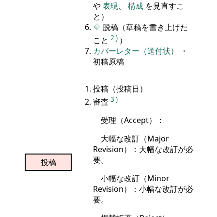
や
表現
、
構成
を見直すこ
と）
🔷
脱稿（草稿を書き上げた
2
)
こと
）
カバーレター（送付状）
・
初稿原稿
投稿（投稿日）
3
)
審査
受理（Accept）：
大幅な改訂（Major
Revision）：大幅な改訂が必
要。
投稿
小幅な改訂（Minor
Revision）：小幅な改訂が必
要。