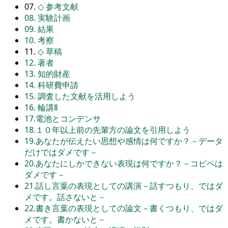
07.
◇
参考文献
08. 実験計画
09. 結果
10. 考察
11.
◇
草稿
12. 著者
13. 知的財産
14. 科研費申請
15. 調査した文献を活用しよう
16. 輪講Ⅱ
17.電池とコンデンサ
18.１０年以上前の先輩方の論文を引用しよう
19.あなたが伝えたい思想や感情は何ですか？－データ
だけではダメです－
20.あなたにしかできない表現は何ですか？－コピペは
ダメです－
21.話し言葉の表現としての講演－話すつもり、ではダ
メです。話さないと－
22.書き言葉の表現としての論文－書くつもり、ではダ
メです。書かないと－