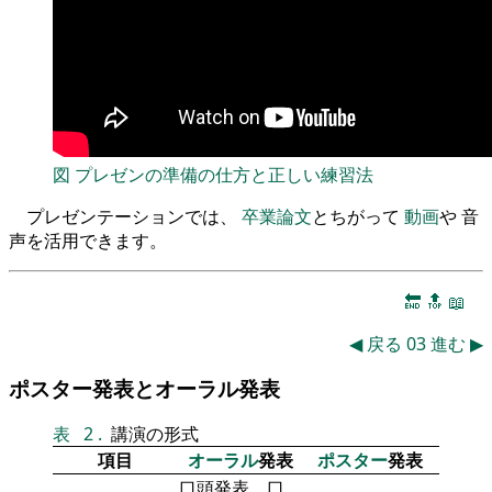
図
プレゼンの準備の仕方と正しい練習法
プレゼンテーションでは、
卒業論文
とちがって
動画
や 音
声を活用できます。
🔚
🔝
📖
◀
戻る
03
進む
▶
ポスター発表とオーラル発表
表
2
.
講演の形式
項目
オーラル
発表
ポスター
発表
口頭発表、口