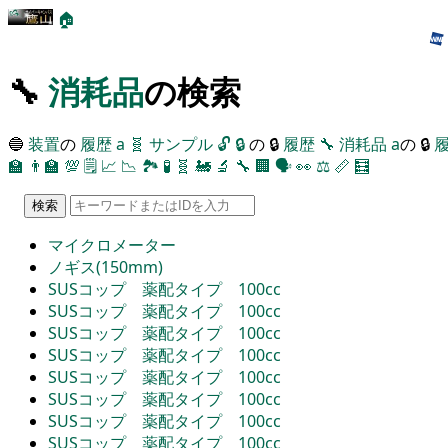
🏠
🔧
消耗品
の検索
🔵
装置
の
履歴
a
🧬
サンプル
🔓
🔒
の 🔒
履歴
🔧
消耗品
a
の 🔒
🏫
👨‍🏫
💯
🗒️
📈
📉
🏞
🧪
🧬
🚂
🔬
🔧
🏢
🗣️
👀
⚖️
📏
🧮
マイクロメーター
ノギス(150mm)
SUSコップ 薬配タイプ 100cc
SUSコップ 薬配タイプ 100cc
SUSコップ 薬配タイプ 100cc
SUSコップ 薬配タイプ 100cc
SUSコップ 薬配タイプ 100cc
SUSコップ 薬配タイプ 100cc
SUSコップ 薬配タイプ 100cc
SUSコップ 薬配タイプ 100cc