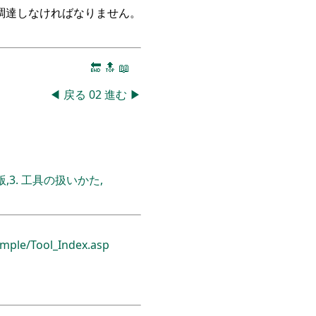
調達しなければなりません。
🔚
🔝
📖
◀
戻る
02
進む
▶
3. 工具の扱いかた,
mple/
Tool_Index.asp