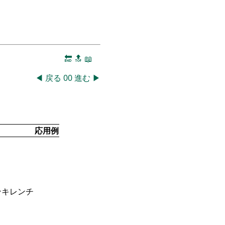
🔚
🔝
📖
◀
戻る
00
進む
▶
応用例
ンキレンチ