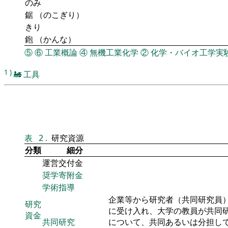
のみ
鋸 （のこぎり）
きり
鉋 （かんな）
⑤
⑥
工業概論
④
無機工業化学
②
化学・バイオ工学実
1
)
🚂
工具
表
2
.
研究資源
分類
細分
運営交付金
奨学寄附金
学術指導
企業等から研究者（共同研究員
研究
に受け入れ、大学の教員が共同
資金
共同研究
について、共同あるいは分担し