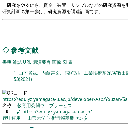
研究をやるにも、資金、装置、サンプルなどの研究資源を
研究計画の第一歩は、研究資源を調達計画です。
◇
参考文献
書籍
雑誌
URL
講演要旨
画像
図
表
1
.
山下省蔵、内藤善文、扇柳政則,工業技術基礎,実教出版,
53(2021)
https://edu.yz.yamagata-u.ac.jp/
developer/
Asp/
Youzan/
Sa
名称：
教育用公開ウェブサービス
URL：
🔗
https://edu.yz.yamagata-u.ac.jp/
管理運用
：
山形大学
学術情報基盤センター