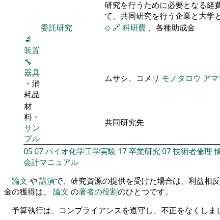
研究を行うために必要となる経
て、共同研究を行う企業と大学
委託研究
◇
🔗
科研費
、各種助成金
🔬
装置
🔧
器具
ムサシ、コメリ
モノタロウ
アマ
・消
耗品
材
料・
共同研究先
サン
プル
05
07
バイオ化学工学実験
17
卒業研究
07
技術者倫理
会計マニュアル
論文
や
講演
で、研究資源の提供を受けた場合は、利益相反
金の獲得は、
論文
の
著者の役割
のひとつです。
予算執行は、コンプライアンスを遵守し、不正をなくしま