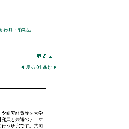
験
器具・消耗品
🔚
🔝
📖
◀
戻る
01
進む
▶
）や研究経費等を大学
研究員と共通のテーマ
て行う研究です。共同