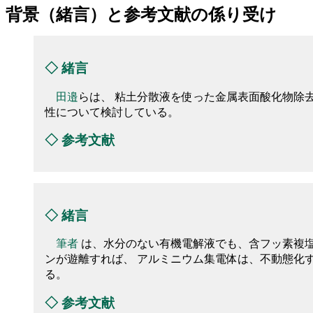
背景（緒言）と参考文献の係り受け
◇
緒言
田邉
らは、 粘土分散液を使った金属表面酸化物除
性について検討している。
◇
参考文献
◇
緒言
筆者
は、水分のない有機電解液でも、含フッ素複
ンが遊離すれば、 アルミニウム集電体は、不動態化
る。
◇
参考文献