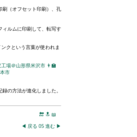
印刷（オフセット印刷）、孔
フィルムに印刷して、転写す
インクという言葉が使われま
沢工場＠山形県米沢市
👨‍🏫
本市
記録の方法が進化しました。
。
🔚
🔝
📖
◀
戻る
05
進む
▶