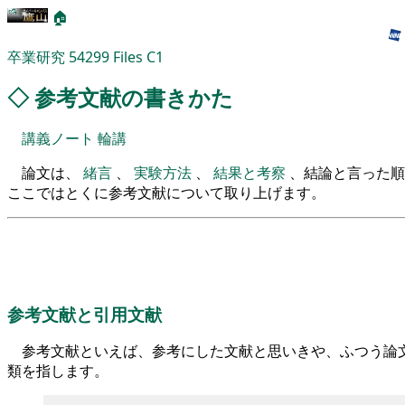
🏠
卒業研究
54299
Files
C1
◇
参考文献の書きかた
講義ノート
輪講
論文は、
緒言
、
実験方法
、
結果と考察
、結論と言った順
ここではとくに参考文献について取り上げます。
参考文献と引用文献
参考文献といえば、参考にした文献と思いきや、ふつう論
類を指します。