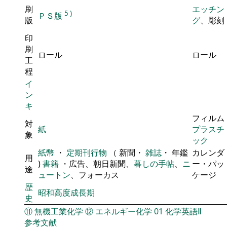
刷
エッチン
5
)
ＰＳ版
版
グ
、彫刻
印
刷
ロール
ロール
工
程
イ
ン
キ
フィルム
対
紙
プラスチ
象
ック
紙幣
・
定期刊行物
（ 新聞・
雑誌
・ 年鑑
カレンダ
用
)
書籍
・広告、朝日新聞、
暮しの手帖
、
ニ
ー・パッ
途
ュートン
、フォーカス
ケージ
歴
昭和高度成長期
史
⑪
無機工業化学
⑫
エネルギー化学
01
化学英語Ⅱ
参考文献