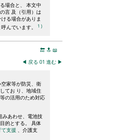
る場合と、 本文中
の言 及（引用）は
分ける場合がありま
1
)
と呼んでいます。
🔚
🔝
📖
◀
戻る
01
進む
▶
い空家等が防災、衛
してお り、地域住
等の活用のため対応
組みあわせ、電池技
目的とする。 具体
育て支援
、介護支