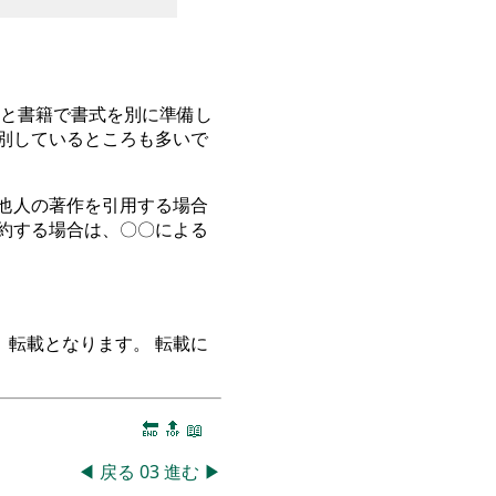
と書籍で書式を別に準備し
別しているところも多いで
他人の著作を引用する場合
約する場合は、〇〇による
転載となります。 転載に
🔚
🔝
📖
◀
戻る
03
進む
▶