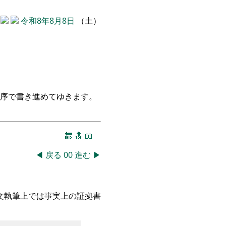
令和8年8月8日
（土）
序で書き進めてゆきます。
🔚
🔝
📖
◀
戻る
00
進む
▶
文執筆上では事実上の証拠書