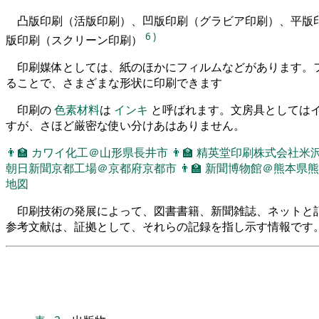
凸版印刷（活版印刷）、凹版印刷（グラビア印刷）、平版
6
)
版印刷（スクリーン印刷）
印刷媒体としては、紙のほかにフィルムなどがあります。
ることで、さまざまな形状に印刷できます
印刷の
色素材料
は
インキ
と呼ばれます。文房具としては
すが、さほど厳密な使い分けあはありません。
👨‍🏫
カワイ化工＠山形県長井市
👨‍🏫
精英堂印刷株式会社米
朝日新聞京都工場＠京都府京都市
👨‍🏫
新聞博物館＠熊本県熊
地図
印刷技術の発展によって、図書書籍、新聞雑誌、ネットと
参考文献は、証拠として、それらの記録を指し示す情報です