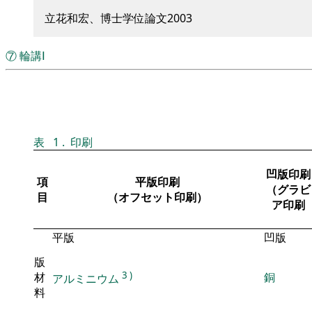
立花和宏、博士学位論文2003
⑦
輪講Ⅰ
表
1
.
印刷
凹版印刷
項
平版印刷
（グラビ
目
（オフセット印刷）
ア印刷
平版
凹版
版
3
)
材
銅
アルミニウム
料