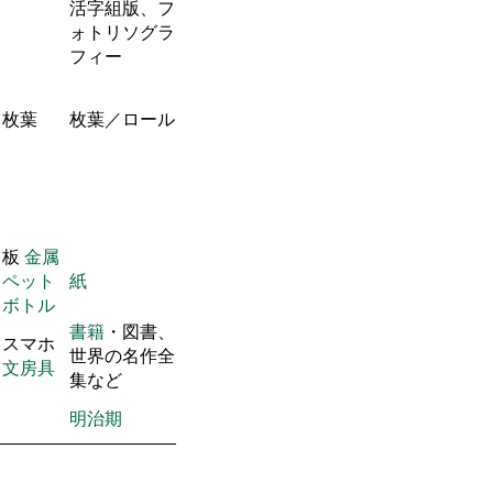
活字組版、フ
ォトリソグラ
フィー
枚葉
枚葉／ロール
板
金属
ペット
紙
ボトル
書籍
・図書、
スマホ
世界の名作全
文房具
集など
明治期