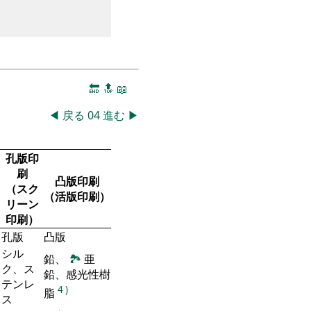
🔚
🔝
📖
◀
戻る
04
進む
▶
孔版印
刷
凸版印刷
（スク
（活版印刷）
リーン
印刷）
孔版
凸版
シル
鉛、
🏞
亜
ク、ス
鉛、感光性樹
テンレ
4
)
脂
ス