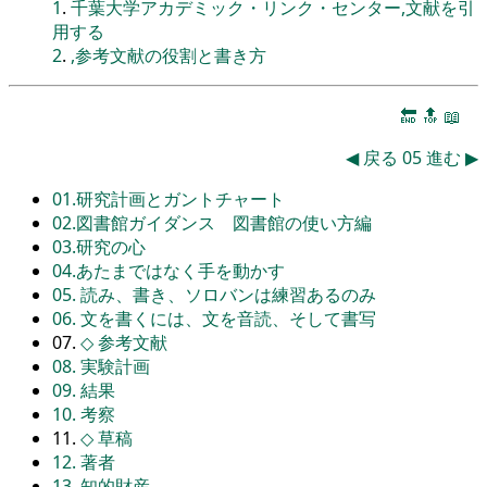
1
.
千葉大学アカデミック・リンク・センター,文献を引
用する
2
.
,参考文献の役割と書き方
🔚
🔝
📖
◀
戻る
05
進む
▶
01.研究計画とガントチャート
02.図書館ガイダンス 図書館の使い方編
03.研究の心
04.あたまではなく手を動かす
05. 読み、書き、ソロバンは練習あるのみ
06. 文を書くには、文を音読、そして書写
07.
◇
参考文献
08. 実験計画
09. 結果
10. 考察
11.
◇
草稿
12. 著者
13. 知的財産