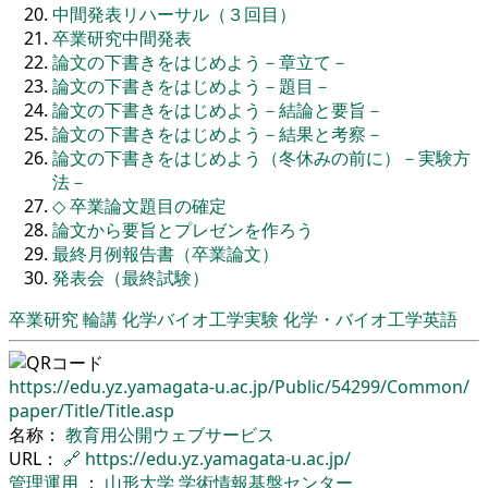
中間発表リハーサル（３回目）
卒業研究中間発表
論文の下書きをはじめよう－章立て－
論文の下書きをはじめよう－題目－
論文の下書きをはじめよう－結論と要旨－
論文の下書きをはじめよう－結果と考察－
論文の下書きをはじめよう（冬休みの前に）－実験方
法－
◇
卒業論文題目の確定
論文から要旨とプレゼンを作ろう
最終月例報告書（卒業論文）
発表会（最終試験）
卒業研究
輪講
化学バイオ工学実験
化学・バイオ工学英語
https://edu.yz.yamagata-u.ac.jp/
Public/
54299/
Common/
paper/
Title/
Title.asp
名称：
教育用公開ウェブサービス
URL：
🔗
https://edu.yz.yamagata-u.ac.jp/
管理運用
：
山形大学
学術情報基盤センター