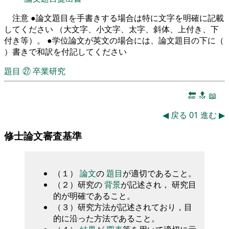
注意 ●論文題目を手書きする場合は特に文字を明確に記載
してください （大文字、小文字、太字、斜体、上付き、下
付き等）。 ●学位論文が英文の場合には、論文題目の下に（
）書きで和訳を付記してください
題目
㉗
卒業研究
🔚
🔝
📖
◀
戻る
01
進む
▶
修士論文審査基準
（１）
論文
の
題目
が適切であること。
（２）研究の
背景
が記述され， 研究目
的が明確であること。
（３）研究方法が記述されており，目
的に沿った方法であること。