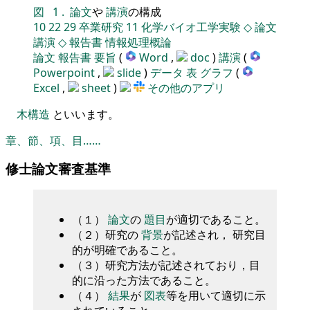
図
1
.
論文
や
講演
の構成
10
22
29
卒業研究
11
化学バイオ工学実験
◇
論文
講演
◇
報告書
情報処理概論
論文
報告書
要旨
(
Word
,
doc
)
講演
(
Powerpoint
,
slide
)
データ
表
グラフ
(
Excel
,
sheet
)
その他のアプリ
木構造
といいます。
章、節、項、目……
修士論文審査基準
（１）
論文
の
題目
が適切であること。
（２）研究の
背景
が記述され， 研究目
的が明確であること。
（３）研究方法が記述されており，目
的に沿った方法であること。
（４）
結果
が
図表
等を用いて適切に示