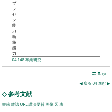
プ
レ
ゼ
ン
能
力
執
筆
能
力
04
148
卒業研究
🔚
🔝
📖
◀
戻る
04
進む
▶
◇
参考文献
書籍
雑誌
URL
講演要旨
画像
図
表