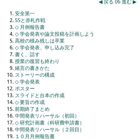
◀
戻る
06
進む
▶
安全第一
5Sと赤札作戦
◇
月例報告書
◇
学会発表や論文投稿を計画しよう
高校の積み残しは卒業
◇
学会発表、申し込み完了
書く、話す
授業の復習も終わり
緒言の書きかた
ストーリーの構成
◇
学会発表
ポスター
スライドと台本の作成
◇
要旨の作成
前期終了まとめ
中間発表リハーサル（初回）
◇
研究計画書（科研費申請書）
中間発表リハーサル（２回目）
１０月月例報告書