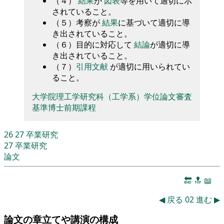
（４）
結果
が
図表
等を用いて適切に示
されていること。
（５）考察が
結果
に基づいて適切に導
き出されていること。
（６）目的に対応して
結論
が適切に導
き出されていること。
（７）
引用文献
が適切に用いられてい
ること。
大学院理工学研究科（工学系）学位論文審査
基準博士前期課程
26
27
卒業研究
27
卒業研究
論文
🔚
🔝
📖
◀
戻る
02
進む
▶
論文の章立てや講演の構成