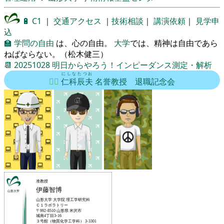
🔋
C1
｜
交通アクセス
｜
技術相談
｜
講演依頼
｜
見学申
込
🏫
学問の自由
は、心の自由。
大学
では、精神は自由であら
ねばならない。（松木健三）
📆
20251028
明日からやろう！インピーダンス測定・解析
にしな
たつお
🦸‍♂️
仁科
辰夫
名誉教授 退職記念会