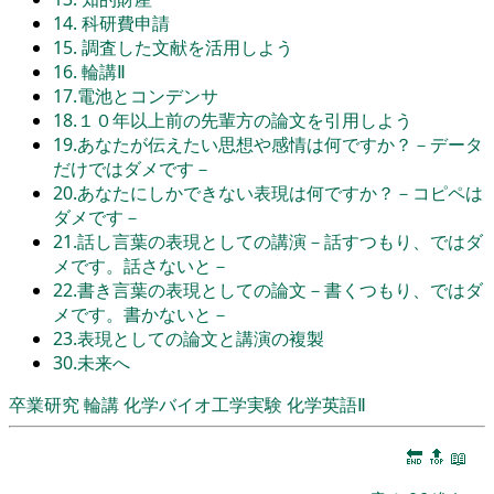
14. 科研費申請
15. 調査した文献を活用しよう
16. 輪講Ⅱ
17.電池とコンデンサ
18.１０年以上前の先輩方の論文を引用しよう
19.あなたが伝えたい思想や感情は何ですか？－データ
だけではダメです－
20.あなたにしかできない表現は何ですか？－コピペは
ダメです－
21.話し言葉の表現としての講演－話すつもり、ではダ
メです。話さないと－
22.書き言葉の表現としての論文－書くつもり、ではダ
メです。書かないと－
23.表現としての論文と講演の複製
30.未来へ
卒業研究
輪講
化学バイオ工学実験
化学英語Ⅱ
🔚
🔝
📖