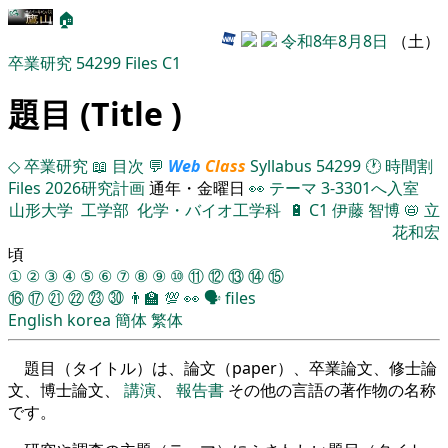
🏠
令和8年8月8日
（土）
卒業研究
54299
Files
C1
題目 (Title )
◇
卒業研究
📖
目次
💬
Web
Class
Syllabus
54299
🕐
時間割
Files
2026研究計画
通年・金曜日
👀
テーマ
3-3301へ入室
山形大学
工学部
化学・バイオ工学科
🔋
C1
伊藤 智博
📛
立
花和宏
頃
①
②
③
④
⑤
⑥
⑦
⑧
⑨
⑩
⑪
⑫
⑬
⑭
⑮
⑯
⑰
㉑
㉒
㉓
㉚
👨‍🏫
💯
👀
🗣️
files
English
korea
簡体
繁体
題目（タイトル）は、論文（paper）、卒業論文、修士論
文、博士論文、
講演
、
報告書
その他の言語の著作物の名称
です。