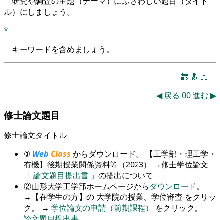
研究や調査の主題（テーマ）にふさわしい題目（タイト
ル）にしましょう。
*
キーワードを含めましょう。
🔚
🔝
📖
◀
戻る
00
進む
▶
修士論文題目
修士論文タイトル
①
Web
Class
からダウンロード。 【工学部・理工学・
有機】後期授業関係資料等（2023） →修士学位論文
「
論文題目提出書
」の提出について
②山形大学工学部ホームページから
ダウンロード
。
→【在学生の方】の 大学院の授業、学位審査 をクリッ
ク。 →
学位論文の申請（前期課程）
をクリック。
論文題目提出書