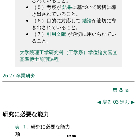
されていること。
（５）考察が
結果
に基づいて適切に導
き出されていること。
（６）目的に対応して
結論
が適切に導
き出されていること。
（７）
引用文献
が適切に用いられてい
ること。
大学院理工学研究科（工学系）学位論文審査
基準博士前期課程
26
27
卒業研究
🔚
🔝
📖
◀
戻る
03
進む
▶
研究に必要な能力
表
1
.
研究に必要な能力
項