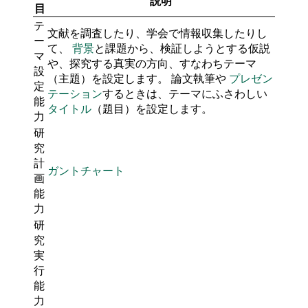
説明
目
テ
文献を調査したり、学会で情報収集したりし
ー
て、
背景
と課題から、検証しようとする仮説
マ
や、探究する真実の方向、すなわちテーマ
設
（主題）を設定します。 論文執筆や
プレゼン
定
テーション
するときは、テーマにふさわしい
能
タイトル
（題目）を設定します。
力
研
究
計
ガントチャート
画
能
力
研
究
実
行
能
力