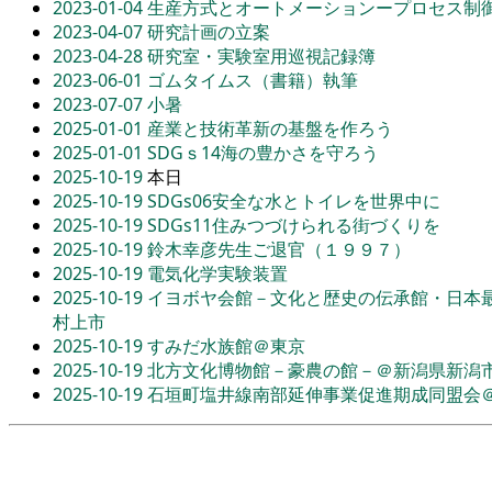
2023-01-04
生産方式とオートメーションープロセス制
2023-04-07
研究計画の立案
2023-04-28
研究室・実験室用巡視記録簿
2023-06-01
ゴムタイムス（書籍）執筆
2023-07-07
小暑
2025-01-01
産業と技術革新の基盤を作ろう
2025-01-01
SDGｓ14海の豊かさを守ろう
2025-10-19
本日
2025-10-19
SDGs06安全な水とトイレを世界中に
2025-10-19
SDGs11住みつづけられる街づくりを
2025-10-19
鈴木幸彦先生ご退官（１９９７）
2025-10-19
電気化学実験装置
2025-10-19
イヨボヤ会館－文化と歴史の伝承館・日本
村上市
2025-10-19
すみだ水族館＠東京
2025-10-19
北方文化博物館－豪農の館－＠新潟県新潟
2025-10-19
石垣町塩井線南部延伸事業促進期成同盟会