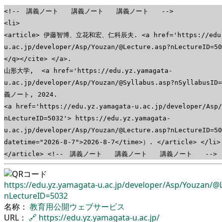
<!-- 講義ノート 講義ノート 講義ノート -->
<li>
<article> 伊藤智博、立花和宏、仁科辰夫. <a href='https://edu.
u.ac.jp/developer/Asp/Youzan/@Lecture.asp?nLectureID=
</q></cite> </a>.
山形大学, <a href='https://edu.yz.yamagata-
u.ac.jp/developer/Asp/Youzan/@Syllabus.asp?nSyllabus
義ノート, 2024.
<a href='https://edu.yz.yamagata-u.ac.jp/developer/Asp
nLectureID=5032'> https://edu.yz.yamagata-
u.ac.jp/developer/Asp/Youzan/@Lecture.asp?nLectureID
datetime="2026-8-7">2026-8-7</time>）. </article> </li>
</article> <!-- 講義ノート 講義ノート 講義ノート -->
https://edu.yz.yamagata-u.ac.jp/
developer/
Asp/
Youzan/
@L
nLectureID=5032
名称：
教育用公開ウェブサービス
URL：
🔗
https://edu.yz.yamagata-u.ac.jp/