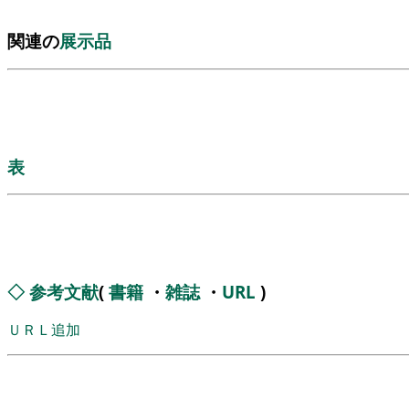
関連の
展示品
表
◇
参考文献
(
書籍
・
雑誌
・
URL
)
ＵＲＬ追加