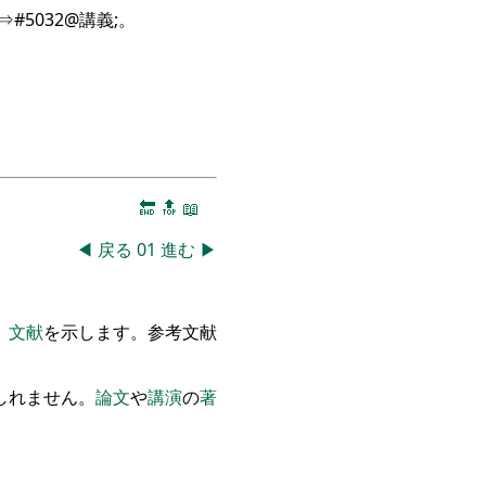
#5032@講義;。
🔚
🔝
📖
◀
戻る
01
進む
▶
、
文献
を
示します
。
参
考文献
しれません
。
論文
や
講演
の
著
。