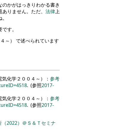
なのかがはっきりわかる書き
題ありません
。
ただ
、
法律
上
ね
。
要です
。
０４
～
）
で述べられています
電気化学２００４～）：
参考
tureID=4518
. (参照
2017-
電気化学２００４～）：
参考
tureID=4518
. (参照
2017-
（2022）＠Ｓ＆Ｔセミナ