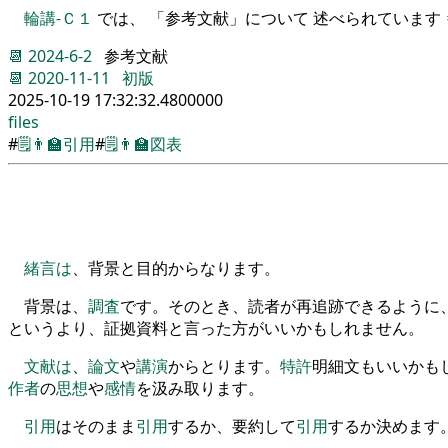
輪講-Ｃ１
では、 「参考文献」について 述べられています ⇒
📆
2024-6-2
参考文献
📆
2020-11-11
初版
2025-10-19 17:32:32.4800000
files
#
🗒️
👨‍🏫
引用
#
🗒️
👨‍🏫
図表
緒言
は
、
背景と目的からなります
。
背景は
、
調査
です
。
そのとき
、
読者が再追跡できるように
というより
、
証拠資料と言った方がいいかもしれません
。
文献
は
、
論文
や
講演
からとります
。
特許
明細文もいいかも
作者
の
思想
や
感情
を
汲み取ります
。
引用
はそのまま
引用
するか
、
要約して
引用
するか決めます