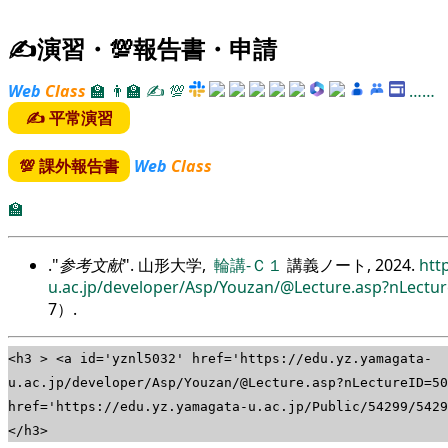
✍演習・💯報告書・申請
Web
Class
🏫
👨‍🏫
✍
💯
……
✍ 平常演習
💯 課外報告書
Web
Class
🏫
.
参考文献
. 山形大学,
輪講-Ｃ１
講義ノート, 2024.
htt
u.ac.jp/developer/Asp/Youzan/@Lecture.asp?nLectu
7
）.
<h3 > <a id='yznl5032' href='https://edu.yz.yamagata-
u.ac.jp/developer/Asp/Youzan/@Lecture.asp?nLectureID=503
href='https://edu.yz.yamagata-u.ac.jp/Public/54299/54
</h3>