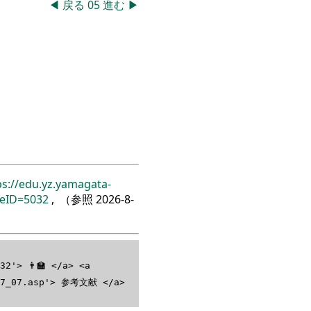
◀
戻る
05
進む
▶
ps://edu.yz.yamagata-
reID=5032
, （参照
2026-8-
2'> 👨‍🏫 </a> <a
297_07.asp'> 参考文献 </a>