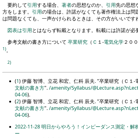
要約して
引用
する場合
、
著者
の思想なのか
、
引用
先の思想
方
を
します
。
引用
の
場合は
、
許諾がなくても著作権法上は問
は問題なくても
、
一
声かけられるときは
、
その方がいいです
図表
は
引用
とはならず転載となります
。
転載には許諾が必
参
考文献の書き方について
卒業研究
（
Ｃ
１
-
電気化学
２０
1)
。
2)
(
1
) 伊藤 智博、立花 和宏、仁科 辰夫.
卒業研究（Ｃ１-
文献の書き方
.
/amenity/Syllabus/@Lecture.asp?nLec
04-06
).
(
2
) 伊藤 智博、立花 和宏、仁科 辰夫.
卒業研究（Ｃ１-
文献の書き方
.
/amenity/Syllabus/@Lecture.asp?nLec
04-06
).
2022-11-28
明日からやろう！インピーダンス測定・解析
ー