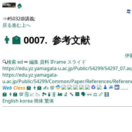
🏠
⇒#5032@講義;
戻る
進む
上へ
👨‍🏫
0007. 参考文献
伊
🔍
検索
ed
✏
編集
資料
IFrame
スライド
https://edu.yz.yamagata-u.ac.jp/Public/54299/54297_07.a
https://edu.yz.yamagata-
u.ac.jp/Public/54299/Common/Paper/References/Referen
Web
Class
🏫
👨‍🏫
✍
💯
……
🏫
👨‍🏫
💯
🗒️
📈
📉
🏞
🧪
🧬
🚂
🔬
🔧
🏢
🗣️
👀
⚖️
📏
🧮
English
korea
簡体
繁体