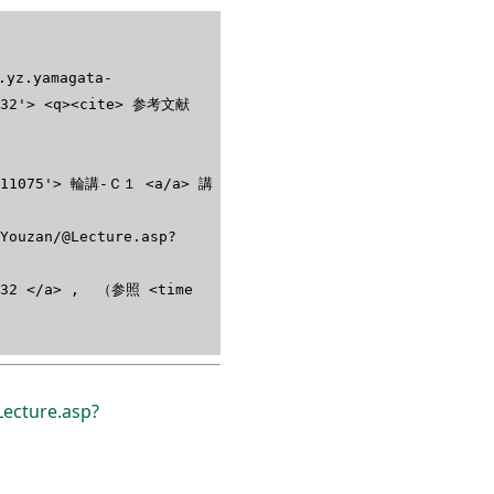
yz.yamagata-
5032'> <q><cite> 参考文献
ID=11075'> 輪講-Ｃ１ <a/a> 講
/Youzan/@Lecture.asp?
=5032 </a> , （参照 <time
ecture.asp?