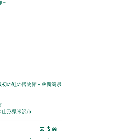
御－
最初の鮭の博物館－＠新潟県
市
＠山形県米沢市
🔚
🔝
📖