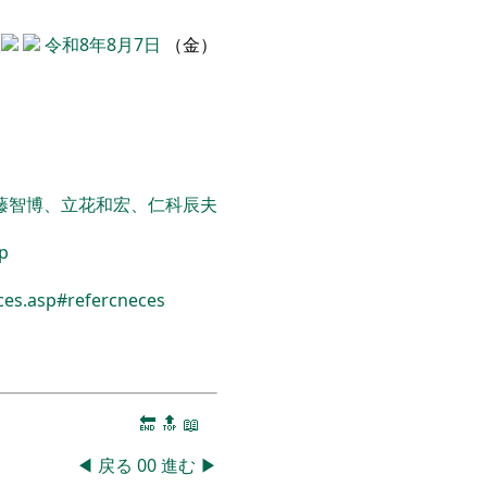
令和8年8月7日
（金）
藤智博、立花和宏、仁科辰夫
sp
ces.asp#refercneces
🔚
🔝
📖
◀
戻る
00
進む
▶