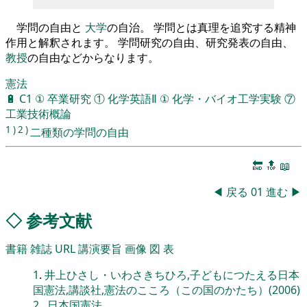
学問の自由と
大学
の自治。 学問とは真理を追究する精神
作用と解釈されます。 学問研究の自由、研究発表の自由、
教授
の自由などからなります。
憲法
🔋
C1
①
卒業研究
①
化学英語Ⅱ
①
化学・バイオ工学実験
⑦
工業技術概論
1
)
2
)
二種類の学問の自由
🔚
🔝
📖
◀
戻る
01
進む
▶
◇
参考文献
書籍
雑誌
URL
講演要旨
画像
図
表
1
.
井上ひさし・いわさきちひろ,子どもにつたえる日本
国憲法,講談社,憲法のこころ（この国のかたち）(2006)
2
.
,日本国憲法