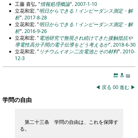
工藤 喜弘.
情報処理概論
.
2007-1-10
立花和宏.
明日からできる！インピーダンス測定・解
析
.
2017-8-28
立花和宏.
明日からできる！インピーダンス測定・解
析
.
2016-9-26
立花和宏.
電池研究で無視され続けてきた接触抵抗や
導電性高分子間の電子伝導をどう考えるか
.
2018-6-30
立花和宏.
リチウムイオン二次電池とその材料
.
2010-
12-3
🔚
🔝
📖
◀
戻る
00
進む
▶
学問の自由
第二十三条 学問の自由は、これを保障す
る。