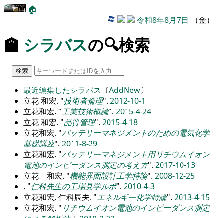
🏠
令和8年8月7日
（金）
🏫
シラバス
の🔍検索
最近編集したシラバス
〔
AddNew
〕
立花 和宏.
技術者倫理
.
2012-10-1
立花和宏.
工業技術概論
.
2015-4-24
立花 和宏.
品質管理
.
2015-4-18
立花和宏.
バッテリーマネジメントのための電気化学
基礎講座
.
2011-8-29
立花和宏.
バッテリーマネジメント用リチウムイオン
電池のインピーダンス測定の考え方
.
2017-10-13
立花 和宏.
機能界面設計工学特論
.
2008-12-25
.
仁科先生の工場見学ルポ
.
2010-4-3
立花和宏, 仁科辰夫.
エネルギー化学特論
.
2013-4-15
立花和宏.
リチウムイオン電池のインピーダンス測定