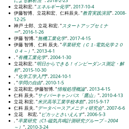
による解析法
.
2018-2-23
立花和宏.
エネルギー化学
.
2017-10-4
伊藤智博、立花和宏、仁科辰夫.
教育実践演習
.
2008-
12-25
神戸 士郎、立花 和宏.
スタートアップセミナ
ー
.
2016-1-26
伊藤 智博.
無機工業化学
.
2017-4-15
伊藤 智博、仁科 辰夫.
卒業研究（Ｃ１-電気化学２０
０４～）
.
2013-4-1
.
有機工業化学
.
2004-1-30
立花和宏.
明日からできる！インピーダンス測定・解
析
.
2015-10-30
.
化学工学入門
.
2024-10-1
.
学問の自由
.
2010-1-5
立花和宏, 伊藤智博.
情報処理概論
.
2013-4-15
仁科 辰夫.
サイバーキャンパス「鷹山」
.
2010-4-13
立花 和宏.
米沢高等工業学校本館
.
2015-9-17
仁科 辰夫.
データベースアメニティ研究会
.
2007-6-6
立花 和宏.
ピカッとさいえんす
.
2006-5-3
.
卒業研究（C1-磁気共鳴計測研究グループ－2004
～）
.
2010-3-24