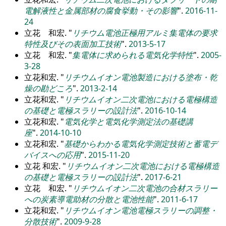
電解液性と金属部材の腐食挙動・その影響
.
2016-11-
24
立花 和宏.
リチウム電池正極用アルミ集電体の要求
特性及びその表面加工技術
.
2013-5-17
立花 和宏.
集電体に求められる電気化学特性
.
2005-
3-28
立花和宏.
リチウムイオン電池製造における塗布・乾
燥の勘どころ
.
2013-2-14
立花和宏.
リチウムイオン二次電池における電極構造
の基礎と電極スラリーの設計法
.
2016-10-14
立花和宏.
電気化学と電気化学測定法の基礎講
座
.
2014-10-10
立花和宏.
基礎からわかる電気化学測定技術と蓄電デ
バイスへの応用
.
2015-11-20
立花 和宏.
リチウムイオン二次電池における電極構造
の基礎と電極スラリーの設計法
.
2017-6-21
立花 和宏.
リチウムイオン二次電池の合材スラリー
への炭素導電助材の分散と電池性能
.
2011-6-17
立花和宏.
リチウムイオン電池電極スラリーの調整・
分散技術
.
2009-9-28