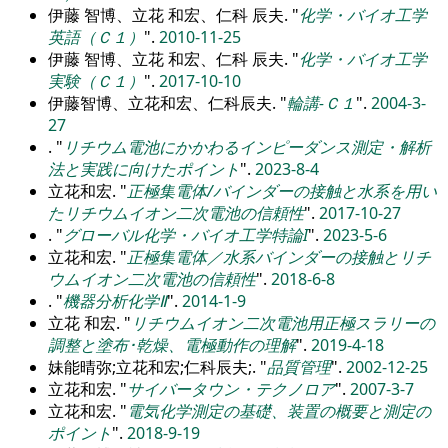
伊藤 智博、立花 和宏、仁科 辰夫.
化学・バイオ工学
英語（Ｃ１）
.
2010-11-25
伊藤 智博、立花 和宏、仁科 辰夫.
化学・バイオ工学
実験（Ｃ１）
.
2017-10-10
伊藤智博、立花和宏、仁科辰夫.
輪講-Ｃ１
.
2004-3-
27
.
リチウム電池にかかわるインピーダンス測定・解析
法と実践に向けたポイント
.
2023-8-4
立花和宏.
正極集電体/バインダーの接触と水系を用い
たリチウムイオン二次電池の信頼性
.
2017-10-27
.
グローバル化学・バイオ工学特論I
.
2023-5-6
立花和宏.
正極集電体／水系バインダーの接触とリチ
ウムイオン二次電池の信頼性
.
2018-6-8
.
機器分析化学Ⅱ
.
2014-1-9
立花 和宏.
リチウムイオン二次電池用正極スラリーの
調整と塗布･乾燥、電極動作の理解
.
2019-4-18
妹能晴弥;立花和宏;仁科辰夫;.
品質管理
.
2002-12-25
立花和宏.
サイバータウン・テクノロア
.
2007-3-7
立花和宏.
電気化学測定の基礎、装置の概要と測定の
ポイント
.
2018-9-19