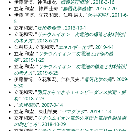
伊藤智博、神保雄次.
情報処理概論
.
2018-3-16
立花 和宏、神戸 士郎.
無機化学基礎
.
2016-2-20
伊藤 智博、立花 和宏、仁科 辰夫.
化学実験Ⅰ
.
2011-6-
5
立花和宏.
技術者倫理
.
2013-10-1
立花和宏.
リチウムイオン二次電池の構造と材料設計
の考え方
.
2018-6-21
仁科辰夫, 立花和宏.
エネルギー化学
.
2019-4-1
立花 和宏.
リチウムイオン二次電池と評価の基
礎
.
2019-1-29
立花 和宏.
リチウムイオン二次電池の構造と材料設計
の考え方
.
2019-6-25
伊藤智博、立花和宏、仁科辰夫.
電気化学の庵
.
2009-
5-30
立花和宏.
明日からできる！インピーダンス測定・解
析
.
2018-7-23
.
米沢探訪
.
2007-9-14
立花 和宏、東山禎夫.
ヤマグァタ
.
2019-1-13
立花和宏.
リチウムイオン電池の基礎と電極作製技術
の勘どころ
.
2018-10-29
立花和宏.
リチウム二次電池におけるタブリードの耐