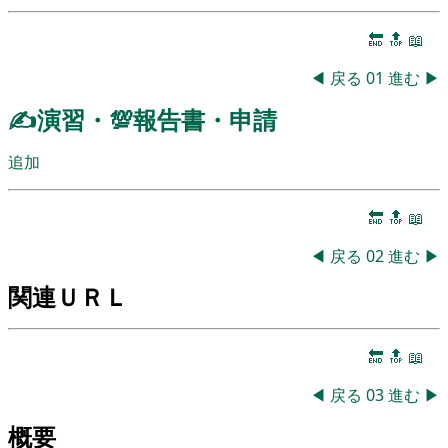
🔚
🔝
📖
◀
戻る
01
進む
▶
✍演習・💯報告書・申請
追加
🔚
🔝
📖
◀
戻る
02
進む
▶
関連ＵＲＬ
🔚
🔝
📖
◀
戻る
03
進む
▶
概要