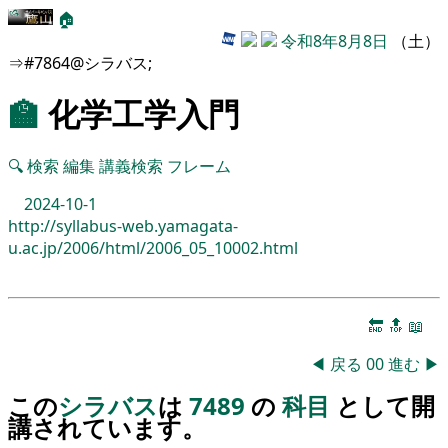
🏠
令和8年8月8日
（土）
⇒#7864@シラバス;
🏫
化学工学入門
🔍
検索
編集
講義検索
フレーム
2024-10-1
http://syllabus-web.yamagata-
u.ac.jp/2006/html/2006_05_10002.html
🔚
🔝
📖
◀
戻る
00
進む
▶
この
シラバス
は
7489
の
科目
として開
講されています。