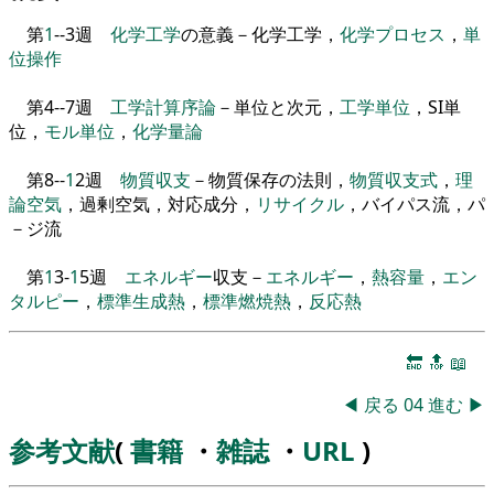
第
1
-
-
3
週
化学工学
の意義－化学工学
，
化学
プロセス
，
単
位操作
第
4
-
-
7
週
工学
計算
序論
－単位と次元
，
工学
単位
，
SI単
位
，
モル
単位
，
化学量論
第
8
-
-
1
2
週
物質収支
－物質保存の法則
，
物質収支式
，
理
論
空気
，
過剰空気
，
対応成分
，
リサイクル
，
バイパス
流
，
パ
－
ジ
流
第
1
3
-
1
5
週
エネルギー
収支－
エネルギー
，
熱容量
，
エン
タルピー
，
標準
生成熱
，
標準
燃焼熱
，
反応熱
🔚
🔝
📖
◀
戻る
04
進む
▶
参考文献
(
書籍
・
雑誌
・
URL
)