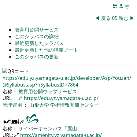
🔚
🔝
📖
◀
戻る
05
進む
▶
教育用公開サービス
このシラバスの詳細
最近更新したシラバス
最近更新した他の講義ノート
このシラバスの更新
https://edu.yz.yamagata-u.ac.jp/
developer/
Asp/
Youzan/
@Syllabus.asp?nSyllabusID=7864
名称：
教育用公開ウェブサービス
URL：
🔗
https://edu.yz.yamagata-u.ac.jp/
管理運用
：
山形大学
学術情報基盤センター
🎄🎂🌃🕯🎉
名称：
サイバーキャンパス「鷹山」
URL: 🔗
http://amenity.yz.yamagata-u.ac.jp/