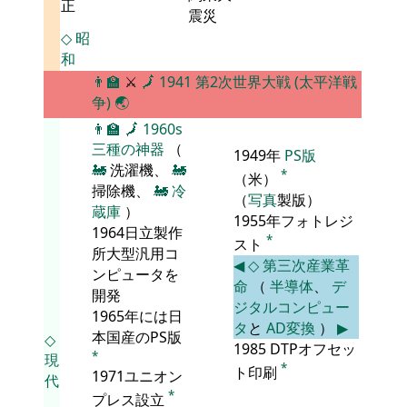
正
震災
◇
昭
和
👨‍🏫
⚔
🗾
1941
第2次世界大戦 (太平洋戦
争)
🌏
👨‍🏫
🗾
1960s
三種の神器
（
1949年
PS版
🚂
洗濯機、
🚂
*
（米）
掃除機、
🚂
冷
（
写真
製版）
蔵庫
）
1955年フォトレジ
1964日立製作
*
スト
所大型汎用コ
◀
◇
第三次産業革
ンピュータを
命
（
半導体
、
デ
開発
ジタルコンピュー
1965年には日
タ
と
AD変換
）
▶
本国産のPS版
◇
1985 DTPオフセッ
*
現
*
ト印刷
1971ユニオン
代
*
プレス設立