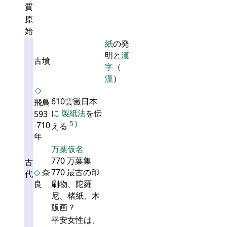
質
原
始
紙
の発
明と
漢
古墳
字
（
漢
）
🔷
610雲黴日本
飛鳥
に
製紙法
を伝
593
5
)
-710
える
年
万葉仮名
770 万葉集
古
◇
奈
770 最古の印
代
良
刷物、陀羅
尼、楮紙、木
版画？
平安女性は、