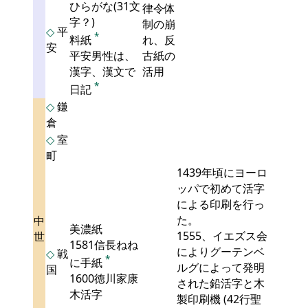
ひらがな(31文
律令体
字？)
制の崩
◇
平
*
料紙
れ、反
安
平安男性は、
古紙の
漢字、漢文で
活用
*
日記
◇
鎌
倉
◇
室
町
1439年頃にヨーロ
ッパで初めて活字
による印刷を行っ
た。
中
美濃紙
1555、イエズス会
世
1581信長ねね
によりグーテンベ
◇
戦
*
に手紙
ルグによって発明
国
1600徳川家康
された鉛活字と木
木活字
製印刷機 (42行聖