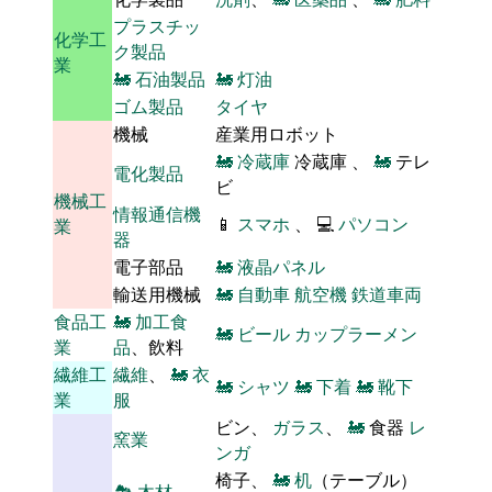
プラスチッ
化学工
ク製品
業
🚂
石油製品
🚂
灯油
ゴム製品
タイヤ
機械
産業用ロボット
🚂
冷蔵庫
冷蔵庫 、
🚂
テレ
電化製品
ビ
機械工
情報通信機
📱
スマホ
、 💻
パソコン
業
器
電子部品
🚂
液晶パネル
輸送用機械
🚂
自動車
航空機
鉄道車両
食品工
🚂
加工食
🚂
ビール
カップラーメン
業
品
、飲料
繊維工
繊維
、
🚂
衣
🚂
シャツ
🚂
下着
🚂
靴下
業
服
ビン、
ガラス
、
🚂
食器
レ
窯業
ンガ
椅子、
🚂
机
（テーブル）