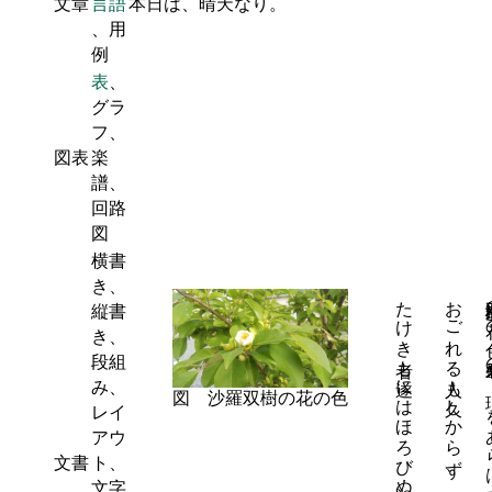
文章
言語
本日は、晴天なり。
、用
例
表
、
グラ
フ、
図表
楽
譜、
回路
図
横書
き、
たけき者も遂にはほろびぬ、
おごれる人も久しからず、 唯春の夜の夢のごとし。
沙羅双樹
縦書
き、
段組
み、
図 沙羅双樹の花の色
を
レイ
アウ
文書
ト、
文字