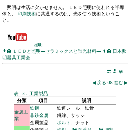
照明は生活に欠かせません。 ＬＥＤ照明に使われる半導
体と、
印刷技術
に共通するのは、光を使う技術というこ
と。
照明
👨‍🏫
ＬＥＤと照明―セラミックスと蛍光材料―
👨‍🏫
日本照
明器具工業会
🔚
🔝
📖
◀
戻る
08
進む
▶
表
3
.
工業製品
分類
項目
説明
鉄鋼
鉄道レール、鉄骨
金属工
非鉄金属
銅線、サッシ
業
金属製品
ボルト
、ナット
化学製品
洗剤
、
🚂
医薬品
、
🚂
肥料