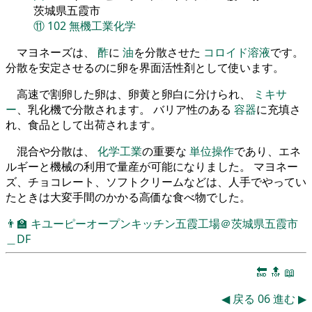
茨城県五霞市
⑪
102
無機工業化学
マヨネーズは、
酢
に
油
を分散させた
コロイド溶液
です。
分散を安定させるのに卵を界面活性剤として使います。
高速で割卵した卵は、卵黄と卵白に分けられ、
ミキサ
ー
、乳化機で分散されます。 バリア性のある
容器
に充填さ
れ、食品として出荷されます。
混合や分散は、
化学工業
の重要な
単位操作
であり、エネ
ルギーと機械の利用で量産が可能になりました。 マヨネー
ズ、チョコレート、ソフトクリームなどは、人手でやってい
たときは大変手間のかかる高価な食べ物でした。
👨‍🏫
キユーピーオープンキッチン五霞工場＠茨城県五霞市
＿DF
🔚
🔝
📖
◀
戻る
06
進む
▶