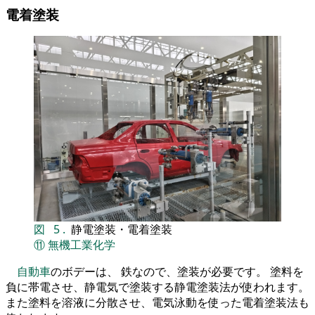
電着塗装
図
5
.
静電塗装・電着塗装
⑪
無機工業化学
自動車
のボデーは、 鉄なので、塗装が必要です。 塗料を
負に帯電させ、静電気で塗装する静電塗装法が使われます。
また塗料を溶液に分散させ、電気泳動を使った電着塗装法も