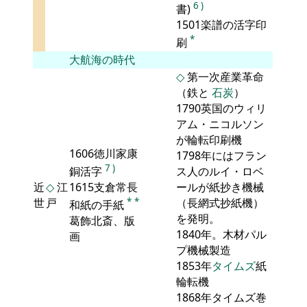
6
)
書)
1501楽譜の活字印
*
刷
大航海の時代
◇
第一次産業革命
（鉄と
石炭
）
1790英国のウィリ
アム・ニコルソン
が輪転印刷機
1606徳川家康
1798年にはフラン
7
)
銅活字
ス人のルイ・ロベ
近
◇
江
1615支倉常長
ールが紙抄き機械
世
戸
*
*
（長網式抄紙機）
和紙の手紙
を発明。
葛飾北斎、版
1840年。木材パル
画
プ機械製造
1853年
タイムズ
紙
輪転機
1868年タイムズ巻