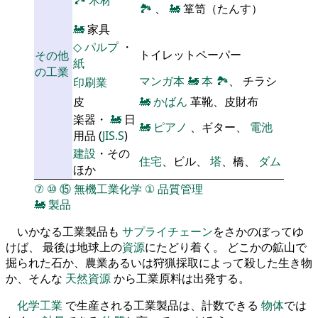
🏞
木材
🏞
、
🚂
箪笥（たんす）
🚂
家具
◇
パルプ
・
トイレットペーパー
その他
紙
の工業
マンガ本
🚂
本
🏞
、 チラシ
印刷業
皮
🚂
かばん
革靴、皮財布
楽器・
🚂
日
🚂
ピアノ
、ギター、
電池
用品 (
JIS.S
)
建設
・その
住宅
、ビル、
塔
、橋、
ダム
ほか
⑦
⑩
⑮
無機工業化学
①
品質管理
🚂
製品
いかなる工業製品も
サプライチェーン
をさかのぼってゆ
けば、 最後は地球上の
資源
にたどり着く。 どこかの鉱山で
掘られた石か、農業あるいは狩猟採取によって殺した生き物
か、そんな
天然資源
から工業原料は出発する。
化学工業
で生産される工業製品は、計数できる
物体
では