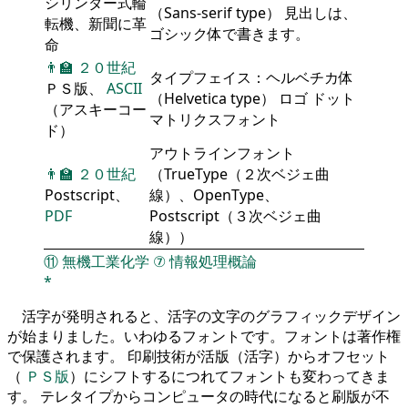
シリンダー式輪
（Sans-serif type） 見出しは、
転機、新聞に革
ゴシック体で書きます。
命
👨‍🏫
２０世紀
タイプフェイス：ヘルベチカ体
ＰＳ版、
ASCII
（Helvetica type） ロゴ ドット
（アスキーコー
マトリクスフォント
ド）
アウトラインフォント
👨‍🏫
２０世紀
（TrueType（２次ベジェ曲
Postscript、
線）、OpenType、
PDF
Postscript（３次ベジェ曲
線））
⑪
無機工業化学
⑦
情報処理概論
*
活字が発明されると、活字の文字のグラフィックデザイン
が始まりました。いわゆるフォントです。フォントは著作権
で保護されます。 印刷技術が活版（活字）からオフセット
（
ＰＳ版
）にシフトするにつれてフォントも変わってきま
す。 テレタイプからコンピュータの時代になると刷版が不