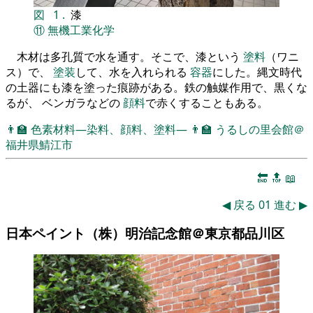
図
1
.
漆
⑪
無機工業化学
木材は多孔質で水を通す。そこで、漆という
塗料
（ワニ
ス）で、
塗装
して、水を入れられる
容器
にした。縄文時代
の土器にも漆を塗った痕跡がある。鉄の触媒作用で、黒くな
るが、 ベンガラなどの
顔料
で赤くすることもある。
👨‍🏫
色素材料―染料、顔料、塗料―
👨‍🏫
うるしの里会館＠
福井県鯖江市
🔚
🔝
📖
◀
戻る
01
進む
▶
日本ペイント（株）明治記念館＠東京都品川区