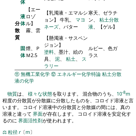
体
【エー
【乳濁液・エマルシ
寒天、ゼラチ
液
ロゾ
ョン】 牛乳、
マヨ
ン、
粘土分散
分
体
ル】
ネーズ
、バター
液
、【ゲル】
散
霧、雲
質
【懸濁液・サスペン
ジョン】
固
煙、Ｐ
ルビー、色ガ
塗料
、墨汁、絵の
体
Ｍ2.5
ラス
具、
泥
、
粘土
、
ス
ラリー
⑪
無機工業化学
⑫
エネルギー化学特論
粘土分散
液の化学
-8
物質
は、
様々な状態
を取ります。 混合物のうち、
10
m
程度の分散質が分散媒に分散したものを、コロイド溶液と言
います。 コロイド溶液中の分散質と分散媒の間には、真の
溶液と違って
界面
が存在します。 コロイド溶液を安定化す
るのに
界面活性剤
が使われます。
⚖️
粒径
r
〔
m
〕