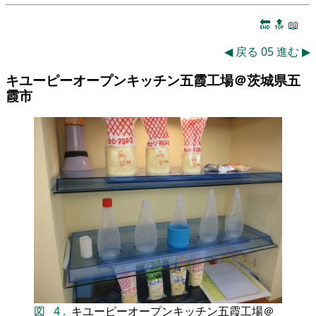
🔚
🔝
📖
◀
戻る
05
進む
▶
キユーピーオープンキッチン五霞工場＠茨城県五
霞市
図
4
.
キユーピーオープンキッチン五霞工場＠