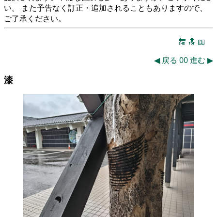
い。 また予告なく訂正・追加されることもありますので、
ご了承ください。
🔚
🔝
📖
◀
戻る
00
進む
▶
漆