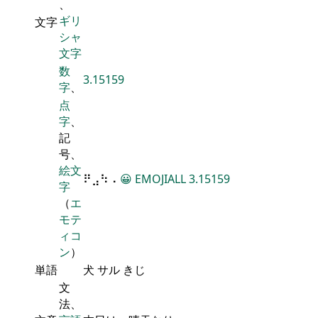
、
ギリ
文字
シャ
文字
数
3.15159
字
、
点
字
、
記
号、
絵文
⠟⣠⠳⠠
😀
EMOJIALL
3.15159
字
（
エ
モテ
ィコ
ン
）
単語
犬 サル きじ
文
法、