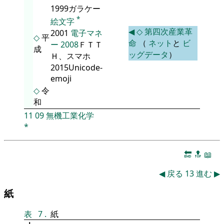
1999ガラケー
*
絵文字
◀
◇
第四次産業革
2001
電子マネ
◇
平
命
（
ネット
と
ビ
ー
2008
ＦＴＴ
成
ッグデータ
）
Ｈ、スマホ
2015Unicode-
emoji
◇
令
和
11
09
無機工業化学
*
🔚
🔝
📖
◀
戻る
13
進む
▶
紙
表
7
.
紙