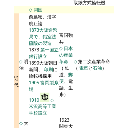
取紙方式輪転機
◇
開国
前島密、漢字
廃止論
1873大阪造幣
富国強
局で、鉛室法
兵
硫酸の製造
◇
日本
1873
第一国立
の産業
銀行設立
◇
明
革命
◇
第二次産業革命
1890大阪朝日
治
（ 鉄
（
電気
と
石油
）
新聞、
印刷
に
道、
郵
輪転機採用
近
便
、電
1905
富岡製糸
代
話、生
場
糸）
1910
◇
米沢高等工業
学校設立
1923
◇
大
関東大