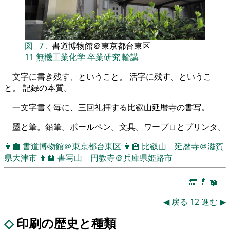
図
7
.
書道博物館＠東京都台東区
11
無機工業化学
卒業研究
輪講
文字に書き残す、ということ。 活字に残す、というこ
と。 記録の本質。
一文字書く毎に、三回礼拝する比叡山延暦寺の書写。
墨と筆。鉛筆。ボールペン。文具。ワープロとプリンタ。
👨‍🏫
書道博物館＠東京都台東区
👨‍🏫
比叡山 延暦寺＠滋賀
県大津市
👨‍🏫
書写山 円教寺＠兵庫県姫路市
🔚
🔝
📖
◀
戻る
12
進む
▶
◇
印刷の歴史と種類