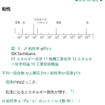
粘性
マヨネーズ
空気
水
ハチミツ
溶岩
氷
-4
-2
0
2
4
6
8
10
12
14
16
18
10
10
10
10
10
10
10
10
10
10
10
10
図
3
.
📏
粘性率
η
/
Pa s
©K.Tachibana
01
エネルギー化学
11
無機工業化学
12
エネルギ
ー化学特論
10
工業技術概論
不均一混合物
せん断応力σ＝粘性率η×流束γ1/s
流体
のねばっこさ。
1
)
乱流になるとエネルギー損失が増す。
⚖️
粘性率
η
〔
Pa・s
〕
⚖️
レイノルズ数
Re
〔
・
〕