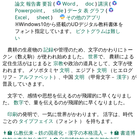
論文
報告書
要旨
(
Word
,
doc
)
講演
(
Powerpoint
,
slide
)
データ
表
グラフ
(
Excel
,
sheet
)
その他のアプリ
※Windows10から搭載のUDデジタル教科書体を
フォント指定しています。
ピクトグラムは難し
い
農耕の生産物の
記録
や管理のため、文字のかわりにトー
クン（数え駒）が使われ始めました。
世界
で、 農耕による
定住生活がはじまると
宗教
や政治の道具として、文字が使
われます。 メソポタミヤ
文明
、エジプト
文明
（ヒエログ
リフ－
アルファベット
）、中国
文明
（甲骨文字－
漢字
）が
普及していきます。
文字で、感情や思想を伝えるのが飛躍的に早くなりまし
た。
数字
で、量を伝えるのが飛躍的に早くなりました。
印刷
の発明で、一気に世界がかわります。 活字は、時代
ごとの
タイプフェイス
（フォント ） を持ちます。
👨‍🏫
仏教伝来－鉄の国産化・漢字の本格流入－
👨‍🏫
書道博