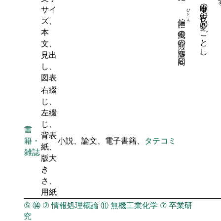
サイ
ひとえ
ズ、
に風の前の塵に同じ。
本
文、
見出
し、
図表
右綴
じ、
左綴
じ、
書
背表
籍・
小説、論文、電子書籍、
タテコミ
紙、
雑誌
版大
き
さ、
用紙
⑤
⑭
⑦
情報処理概論
⑪
無機工業化学
⑦
卒業研
究