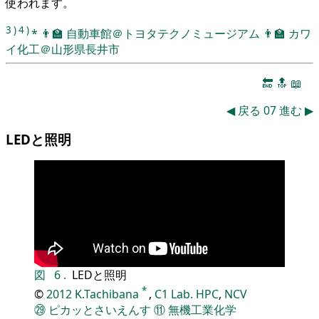
使われます。
3
)
4
)
*
👨‍🏫
自動車館＠トヨタテクノミュージアム
👨‍🏫
カワ
イ化工＠山形県長井市
🔚
🔝
📖
◀
戻る
07
進む
▶
LEDと照明
図
6
.
LEDと照明
*
©
2012
K.Tachibana
,
C1 Lab.
HPC
,
NCV
㉙
ピカッとさいえんす
⑪
無機工業化学