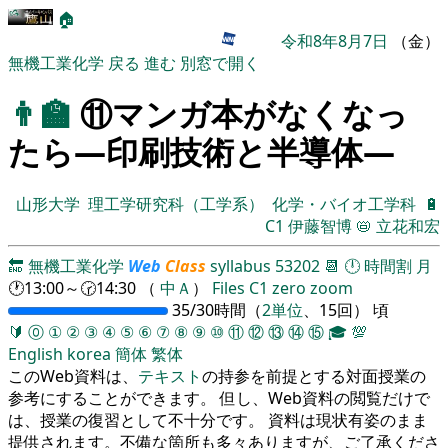
🏠
令和8年8月7日
（金）
無機工業化学
戻る
進む
別窓で開く
👨‍🏫
⑪マンガ本がなくなっ
たら―印刷技術と半導体―
山形大学
理工学研究科（工学系）
化学・バイオ工学科
🔋
C1
伊藤智博
📛
立花和宏
🔚
無機工業化学
Web
Class
syllabus
53202
📆
🕛
時間割
月
🕐13:00～🕝14:30 （
中Ａ
）
Files
C1
zero
zoom
35/30時間（
2単位
、15回）
頃
🔰
⓪
①
②
③
④
⑤
⑥
⑦
⑧
⑨
⑩
⑪
⑫
⑬
⑭
⑮
🎓
💯
English
korea
簡体
繁体
このWeb資料は、
テキスト
の持参を前提とする対面授業の
参考にすることができます。 但し、Web資料の閲覧だけで
は、授業の復習として不十分です。 資料は現状有姿のまま
提供されます。不備な箇所も多々ありますが、ご了承くださ