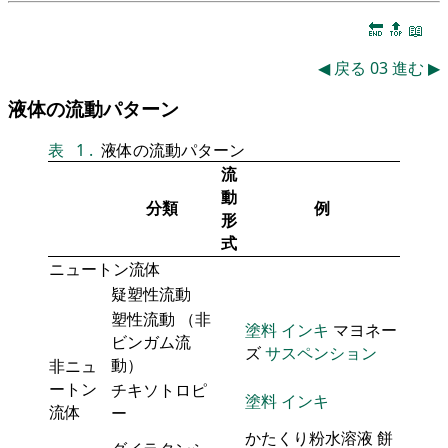
🔚
🔝
📖
◀
戻る
03
進む
▶
液体の流動パターン
表
1
.
液体の流動パターン
流
動
分類
例
形
式
ニュートン流体
疑塑性流動
塑性流動 （非
塗料
インキ
マヨネー
ビンガム流
ズ
サスペンション
動）
非ニュ
ートン
チキソトロピ
塗料
インキ
流体
ー
かたくり粉水溶液 餅