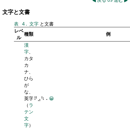
◀
戻る
09
進む
▶
文字と文書
表
4
.
文字
と文書
レベ
種類
例
ル
漢
字
、
カタ
カ
ナ、
ひら
が
な、
英字
⠟⣠⠳⠠
😀
（
ラ
テン
文
字
）