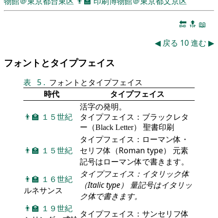
物館＠東京都台東区
👨‍🏫
印刷博物館＠東京都文京区
🔚
🔝
📖
◀
戻る
10
進む
▶
フォントとタイプフェイス
表
5
.
フォントとタイプフェイス
時代
タイプフェイス
活字の発明。
👨‍🏫
１５世紀
タイプフェイス：ブラックレタ
ー（Black Letter） 聖書印刷
タイプフェイス：ローマン体・
👨‍🏫
１５世紀
セリフ体（Roman type） 元素
記号はローマン体で書きます。
タイプフェイス：イタリック体
👨‍🏫
１６世紀
（Italic type） 量記号はイタリッ
ルネサンス
ク体で書きます。
👨‍🏫
１９世紀
タイプフェイス：サンセリフ体