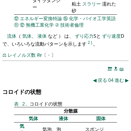
ダイラタンシ
粘土
スラリー
濡れた
ー
砂
⑫
エネルギー変換特論
⑮
化学・バイオ工学英語
⑪
⑫
無機工業化学
②
技術者倫理
流体
（
気体
、
液体
など ） は、
ずり応力
Sと
ずり速度
D
2
)
で、いろいろな流動パターンを示します
。
⚖️
レイノルズ数
Re
〔
・
〕
🔚
🔝
📖
◀
戻る
04
進む
▶
コロイドの状態
表
2
.
コロイドの状態
分散媒
気体
液体
固体
気
気泡、泡
スポンジ