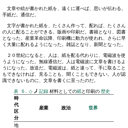
文章や絵が書かれた紙を、遠くに運べば、思いが伝わる。
手紙だ。通信だ。
文字が書かれた紙を、たくさん作って、配れば、たくさん
の人に配ることができる。版画や印刷だ。書籍となり、図書
となった。産業革命以降、印刷機に動力が使われ、さらに早
く大量に配れるようになった。雑誌となり、新聞となった。
２０世紀になると、人は、紙を配る代わりに、電磁波を使
うようになった。無線通信だ。人は電磁波に文章を書けるよ
うになった。放送だ。電磁波は、紙と違って、手に取ること
もできなければ、見ることも、聞くこともできない。人が認
識できないものに、文章を書くに至ったのだ。
表
6
.
◇
🗾
記録
材料としての
紙
と印刷の
歴史
時
代
産業
政治
世界
区
分
地