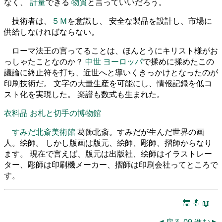
なく、
計量
できる
物質
と言っていいだろう。
技術者は、
５Ｍ
を意識し、 安全な製品を設計し、市場に
供給しなければならない。
ローマ法王の言ってることは、ほんとうにキリスト様がお
っしゃたことなのか？
中世
ヨーロッパ
で揉めに揉めたこの
議論に終止符を打ち、近世へと導いくきっかけとなったのが
印刷技術だ。 文字の大量生産を可能にし、情報記録を低コ
スト化を実現した。 楽譜も数式も生まれた。
衣料品
お札と切手の博物館
すみだ北斎美術館
葛飾北斎。すみだが生んだ世界の画
人。絵師。 しかし版画は版元、絵師、彫師、摺師からなり
ます。 現在で言えば、版元は出版社、絵師はイラストレー
ター、彫師は印刷機メーカー、摺師は印刷会社ってところで
す。
🔚
🔝
📖