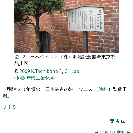
図
2
.
日本ペイント（株）明治記念館＠東京都
品川区
*
©
2009
K.Tachibana
,
C1 Lab.
⑪
⑫
無機工業化学
明治２０年頃の、日本最古の油、ワニス （
塗料
）製造工
場。
ＪＩＳ
🔚
🔝
📖
◀
戻る
02
進む
▶