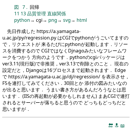
図
7
.
回帰
11
13
品質管理
直線関係
python
→ cgi→
png
→
svg
→
html
先日作成した https://a.yamagata-
u.ac.jp/py/regression.py はCGIでpythonがうごいてますの
で，リクエストが 来るたびにpythonが起動します．リソー
スを消費するので CGIではなくDjnagoみたいなフレームワ
ークをつかう 方向のようです．pythonのcgiパッケージは
ver3.11(現行版)で非推奨，ver3.13で削除とのこと． 現在の
設定だと，Djangoは16プロセスまで起動されます． Edge
で https://a.yamagata-u.ac.jp/dj/regression/ を表示させ，
F5を連打してみてください．30回とか 添付の図みたいなの
が出ると思います． うまい書き方があるんだろうなとは思
います． (IISの再起動が必要かもしれません) まあCGIで連打
されるとサーバーが落ちると思うので どっちもどっちだと
思いますが．
🔚
🔝
📖