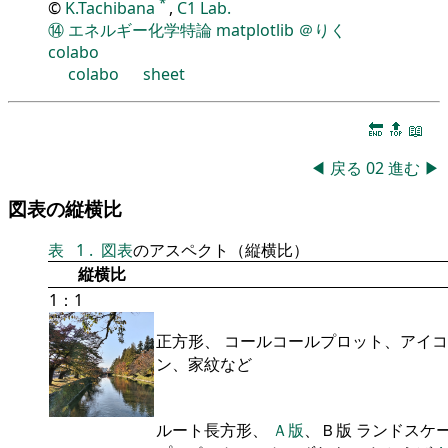
*
©
K.Tachibana
,
C1 Lab.
⑭
エネルギー化学特論
matplotlib
＠りく
colabo
colabo
sheet
🔚
🔝
📖
◀
戻る
02
進む
▶
図表の縦横比
表
1
.
図表
のアスペクト（縦横比）
縦横比
1：1
正方形、 コールコールプロット、アイコ
ン、家紋など
ルート長方形、
Ａ版
、Ｂ版 ランドスケ