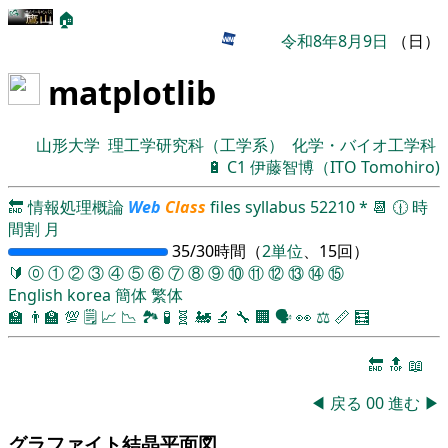
🏠
令和8年8月9日
（日）
matplotlib
山形大学
理工学研究科（工学系）
化学・バイオ工学科
🔋
C1
伊藤智博（ITO Tomohiro)
🔚
情報処理概論
Web
Class
files
syllabus
52210
*
📆
🕧
時
間割
月
35/30時間（
2単位
、15回）
🔰
⓪
①
②
③
④
⑤
⑥
⑦
⑧
⑨
⑩
⑪
⑫
⑬
⑭
⑮
English
korea
簡体
繁体
🏫
👨‍🏫
💯
🗒️
📈
📉
🏞
🧪
🧬
🚂
🔬
🔧
🏢
🗣️
👀
⚖️
📏
🧮
🔚
🔝
📖
◀
戻る
00
進む
▶
グラファイト結晶平面図