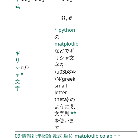
2
2
2
式
Ω
,
ϑ
Ω
,
ϑ
*
python
の
matplotlib
などでギ
ギ
リシャ文
リ
字を
シ
α,Ω
\u03b8や
ャ
*
\N{greek
文
small
字
letter
theta} の
ように 別
文字列
**
を使いま
す。
09
情報処理概論
数式
単位
matplotlib
colab
*
*