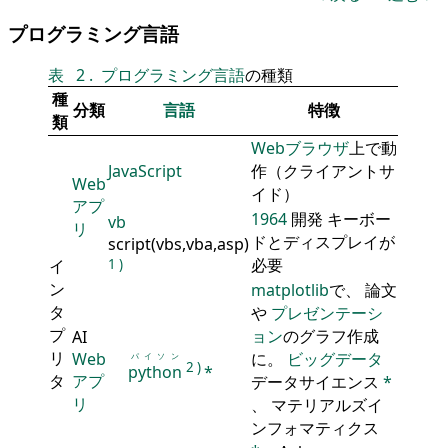
プログラミング言語
表
2
.
プログラミング言語
の種類
種
分類
言語
特徴
類
Webブラウザ
上で動
JavaScript
作（クライアントサ
Web
イド）
アプ
1964
開発 キーボー
vb
リ
ドとディスプレイが
script(vbs,vba,asp)
必要
イ
1
)
ン
matplotlib
で、 論文
タ
や
プレゼンテーシ
プ
ョン
のグラフ作成
AI
リ
Web
に。
ビッグデータ
パイソン
2
)
python
*
タ
アプ
データサイエンス
*
リ
、 マテリアルズイ
ンフォマティクス