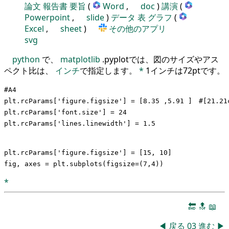
論文
報告書
要旨
(
Word
,
doc
)
講演
(
Powerpoint
,
slide
)
データ
表
グラフ
(
Excel
,
sheet
)
その他のアプリ
svg
python
で、
matplotlib
.pyplotでは、図のサイズやアス
ペクト比は、
インチ
で指定します。
*
1インチは72ptです。
#A4

plt.rcParams['figure.figsize'] = [8.35 ,5.91 ]　#[21.21c
plt.rcParams['font.size'] = 24

plt.rcParams['lines.linewidth'] = 1.5

plt.rcParams['figure.figsize'] = [15, 10]

*
🔚
🔝
📖
◀
戻る
03
進む
▶