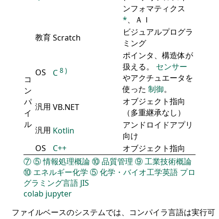
ンフォマティクス
*
、ＡＩ
ビジュアルプログラ
教育
Scratch
ミング
ポインタ、構造体が
扱える。
センサー
8
)
OS
C
やアクチュエータを
コ
使った
制御
。
ン
オブジェクト指向
パ
汎用
VB.NET
（多重継承なし）
イ
ル
アンドロイドアプリ
汎用
Kotlin
向け
OS
C++
オブジェクト指向
⑦
⑤
情報処理概論
⑩
品質管理
⑨
工業技術概論
⑩
エネルギー化学
⑤
化学・バイオ工学英語
プロ
グラミング言語
JIS
colab
jupyter
ファイルベースのシステムでは、コンパイラ言語は実行可