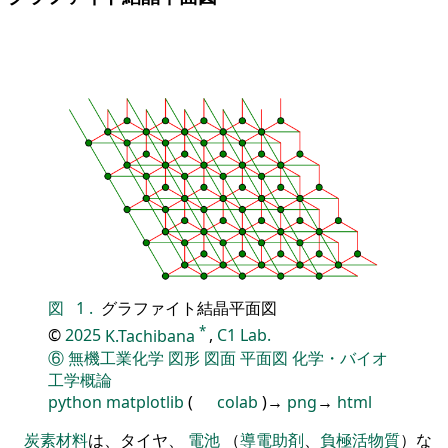
図
1
.
グラファイト結晶平面図
*
©
2025
K.Tachibana
,
C1 Lab.
⑥
無機工業化学
図形
図面
平面図
化学・バイオ
工学概論
python
matplotlib
(
colab
)→
png
→
html
炭素材料
は、タイヤ、
電池
（
導電助剤
、
負極活物質
）な