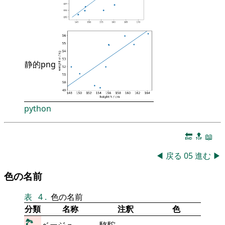
静的png
python
🔚
🔝
📖
◀
戻る
05
進む
▶
色の名前
表
4
.
色の名前
分類
名称
注釈
色
🏞
ベージュ
駱駝