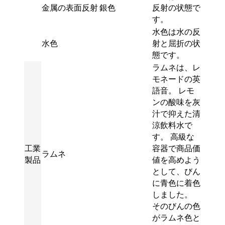
金属の表面反射
銀色
反射の状態で
す。
水色は水の反
水色
射と屈折の状
態です。
ラムネは、レ
モネードの英
語音。 レモ
ンの酸味を灰
汁で抑えた清
涼飲料水で
す。 高級な
工業
容器で商品価
ラムネ
製品
値を高めよう
として、びん
に青色に着色
しました。
そのびんの色
がラムネ色と