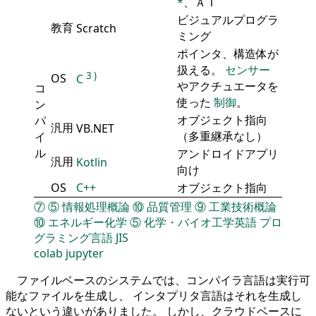
*
、ＡＩ
ビジュアルプログラ
教育
Scratch
ミング
ポインタ、構造体が
扱える。
センサー
3
)
OS
C
やアクチュエータを
コ
使った
制御
。
ン
オブジェクト指向
パ
汎用
VB.NET
（多重継承なし）
イ
ル
アンドロイドアプリ
汎用
Kotlin
向け
OS
C++
オブジェクト指向
⑦
⑤
情報処理概論
⑩
品質管理
⑨
工業技術概論
⑩
エネルギー化学
⑤
化学・バイオ工学英語
プロ
グラミング言語
JIS
colab
jupyter
ファイルベースのシステムでは、コンパイラ言語は実行可
能なファイルを生成し、 インタプリタ言語はそれを生成し
ないという違いがありました。 しかし、クラウドベースに