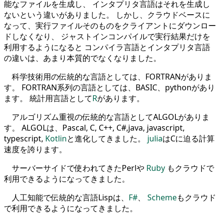
能なファイルを生成し、 インタプリタ言語はそれを生成し
ないという違いがありました。 しかし、クラウドベースに
なって、実行ファイルそのものをクライアントにダウンロー
ドしなくなり、 ジャストインコンパイルで実行結果だけを
利用するようになると コンパイラ言語とインタプリタ言語
の違いは、あまり本質的でなくなりました。
科学技術用の伝統的な言語としては、FORTRANがありま
す。 FORTRAN系列の言語としては、BASIC、pythonがあり
ます。 統計用言語として
R
があります。
アルゴリズム重視の伝統的な言語としてALGOLがありま
す。 ALGOLは、Pascal, C, C++, C#,java, javascript,
typescript,
Kotlin
と進化してきました。
julia
はCに迫る計算
速度を誇ります。
サーバーサイドで使われてきたPerlや
Ruby
もクラウドで
利用できるようになってきました。
人工知能で伝統的な言語Lispは、
F#
、
Scheme
もクラウド
で利用できるようになってきました。