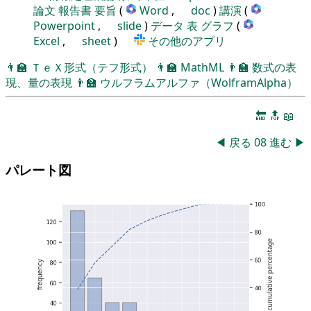
論文
報告書
要旨
(
Word
,
doc
)
講演
(
Powerpoint
,
slide
)
データ
表
グラフ
(
Excel
,
sheet
)
その他のアプリ
👨‍🏫
ＴｅＸ形式（テフ形式）
👨‍🏫
MathML
👨‍🏫
数式の表
現、量の表現
👨‍🏫
ウルフラムアルファ（WolframAlpha）
🔚
🔝
📖
◀
戻る
08
進む
▶
パレート図