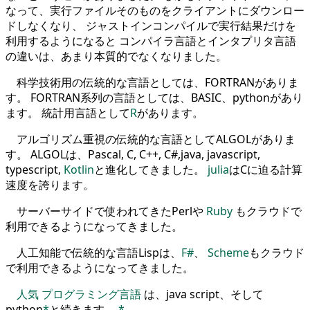
なって、実行ファイルそのものをクライアントにダウンロー
ドしなくなり、 ジャストインコンパイルで実行結果だけを
利用するようになると コンパイラ言語とインタプリタ言語
の違いは、あまり本質的でなくなりました。
科学技術用の伝統的な言語としては、FORTRANがありま
す。 FORTRAN系列の言語としては、BASIC、pythonがあり
ます。 統計用言語として
R
があります。
アルゴリズム重視の伝統的な言語としてALGOLがありま
す。 ALGOLは、Pascal, C, C++, C#,java, javascript,
typescript,
Kotlin
と進化してきました。
julia
はCに迫る計算
速度を誇ります。
サーバーサイドで使われてきたPerlや
Ruby
もクラウドで
利用できるようになってきました。
人工知能で伝統的な言語Lispは、
F#
、
Scheme
もクラウド
で利用できるようになってきました。
人気
プログラミング言語
は、java script、そして
python
*
と続きます。
*