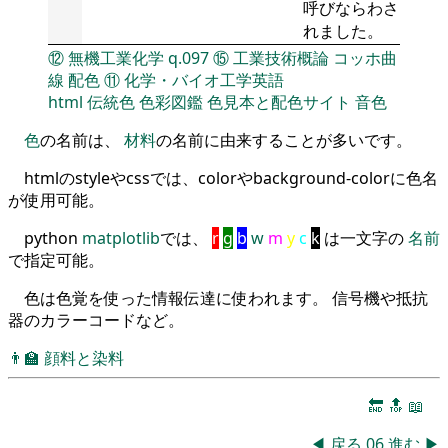
呼びならわさ
れました。
⑫
無機工業化学
q.097
⑮
工業技術概論
コッホ曲
線
配色
⑪
化学・バイオ工学英語
html
伝統色
色彩図鑑
色見本と配色サイト
音色
色
の名前は、
材料
の名前に由来することが多いです。
htmlのstyleやcssでは、colorやbackground-colorに色名
が使用可能。
python
matplotlib
では、
r
g
b
w
m
y
c
k
は一文字の
名前
で指定可能。
色は色覚を使った情報伝達に使われます。 信号機や抵抗
器のカラーコードなど。
👨‍🏫
顔料と染料
🔚
🔝
📖
◀
戻る
06
進む
▶