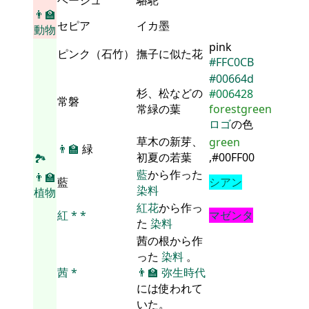
👨‍🏫
セピア
イカ墨
動物
pink
ピンク（石竹）
撫子に似た花
#FFC0CB
#00664d
杉、松などの
#006428
常磐
常緑の葉
forestgreen
ロゴ
の色
草木の新芽、
green
👨‍🏫
緑
初夏の若葉
,#00FF00
🏞
藍
から作った
👨‍🏫
藍
シアン
染料
植物
紅花
から作っ
紅
*
*
マゼンタ
た
染料
茜の根から作
った
染料
。
茜
*
👨‍🏫
弥生時代
には使われて
いた。