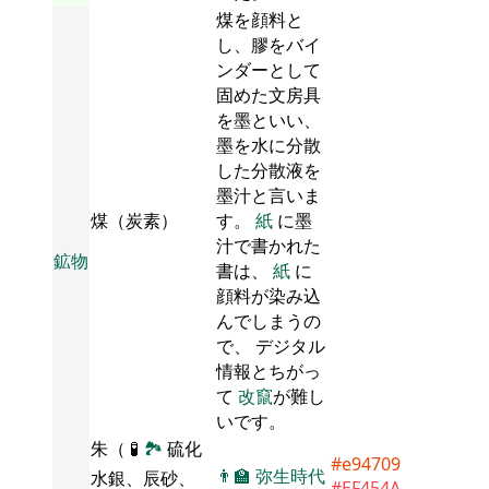
煤を顔料と
し、膠をバイ
ンダーとして
固めた文房具
を墨といい、
墨を水に分散
した分散液を
墨汁と言いま
煤（炭素）
す。
紙
に墨
汁で書かれた
鉱物
書は、
紙
に
顔料が染み込
んでしまうの
で、 デジタル
情報とちがっ
て
改竄
が難し
いです。
朱（
🧪
🏞
硫化
#e94709
👨‍🏫
弥生時代
水銀、辰砂、
#EF454A