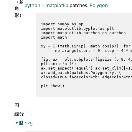
（多
python
+
matplotlib
patches.
Polygon
角
形）
import numpy as np

import matplotlib.pyplot as plt

import matplotlib.patches as patches

import math

xy = [ (math.sin(p), math.cos(p))  for 
      np.arange(start = 0, stop = 4 * m
fig, ax = plt.subplots(figsize=(5.8, 4.
plt.axis("off")

ax.set_aspect('equal');ax.set_xlim([-1,
ax.add_patch(patches.Polygon(xy, \

closed=True,facecolor="b",edgecolor="no
円
線分
👨‍🏫
svg