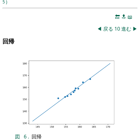
5
)
🔚
🔝
📖
◀
戻る
10
進む
▶
回帰
図
6
.
回帰