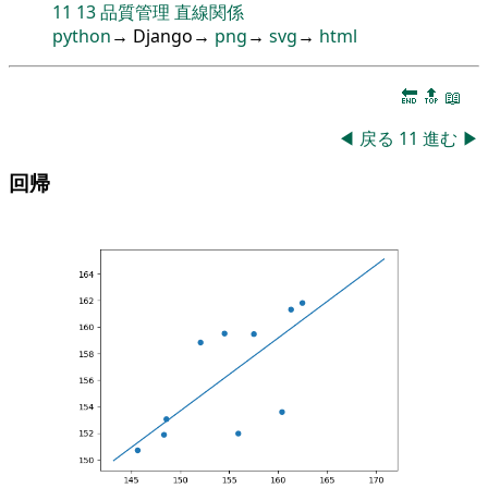
11
13
品質管理
直線関係
python
→ Django→
png
→
svg
→
html
🔚
🔝
📖
◀
戻る
11
進む
▶
回帰