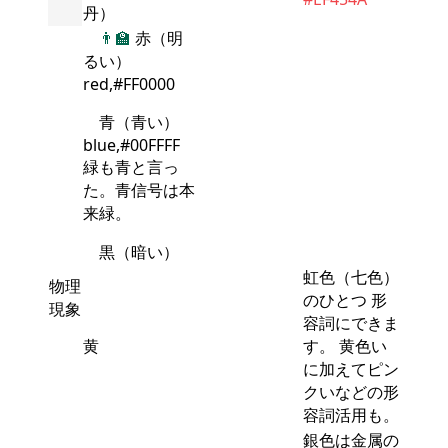
丹）
👨‍🏫
赤（明
るい）
red,#FF0000
青（青い）
blue,#00FFFF
緑も青と言っ
た。青信号は本
来緑。
黒（暗い）
虹色（七色）
物理
のひとつ 形
現象
容詞にできま
黄
す。 黄色い
に加えてピン
クいなどの形
容詞活用も。
銀色は金属の