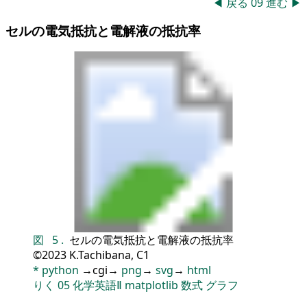
◀
戻る
09
進む
▶
セルの電気抵抗と電解液の抵抗率
図
5
.
セルの電気抵抗と電解液の抵抗率
©2023 K.Tachibana, C1
*
python
→cgi→
png
→
svg
→
html
りく
05
化学英語Ⅱ
matplotlib
数式
グラフ