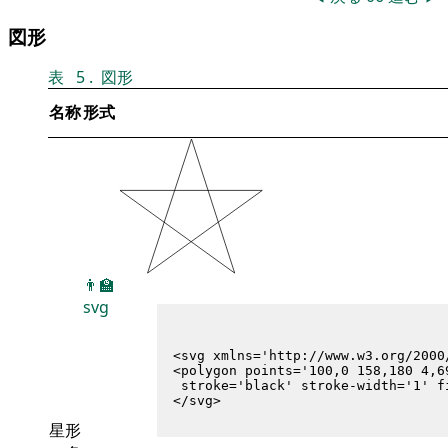
図形
表
5
.
図形
名称
形式
👨‍🏫
svg
<svg xmlns='http://www.w3.org/2000
<polygon points='100,0 158,180 4,69
 stroke='black' stroke-width='1' fi
星形