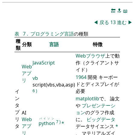
🔚
🔝
📖
◀
戻る
13
進む
▶
表
7
.
プログラミング言語
の種類
種
分類
言語
特徴
類
Webブラウザ
上で動
JavaScript
作（クライアントサ
Web
イド）
アプ
1964
開発 キーボー
vb
リ
ドとディスプレイが
script(vbs,vba,asp)
必要
イ
6
)
ン
matplotlib
で、 論文
タ
や
プレゼンテーシ
プ
ョン
のグラフ作成
AI
リ
Web
に。
ビッグデータ
パイソン
7
)
python
*
タ
アプ
データサイエンス
*
リ
、 マテリアルズイ