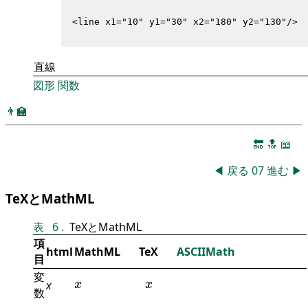
直線
図形
関数
👨‍🏫
🔚
🔝
📖
◀
戻る
07
進む
▶
TeXとMathML
表
6
.
TeXとMathML
項
html
MathML
TeX
ASCIIMath
目
変
x
x
x
x
x
数