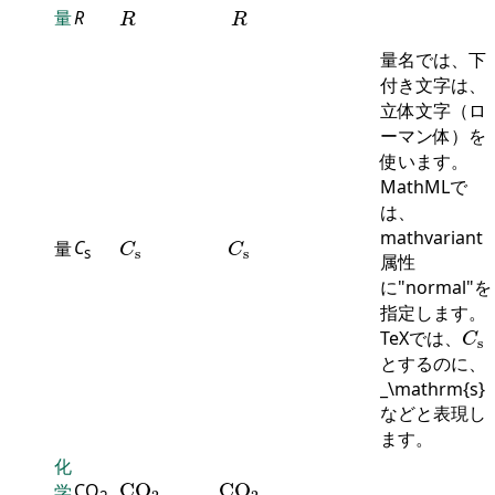
R
R
量
R
R
R
量名では、下
付き文字は、
立体文字（ロ
ーマン体）を
使います。
MathMLで
は、
C
s
C
s
mathvariant
C
量
C
C
s
s
s
属性
に"normal"を
指定します。
C
s
TeXでは、
C
s
とするのに、
_\mathrm{s}
などと表現し
ます。
化
C
O
2
C
O
2
CO
C
O
C
O
学