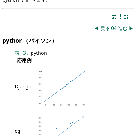
🔚
🔝
📖
◀
戻る
04
進む
▶
python（パイソン）
表
3
.
python
応用例
Django
cgi