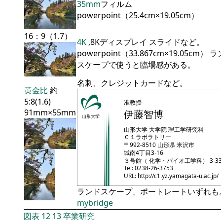
35mm
フィルム
powerpoint（25.4cm×19.05cm）
16：9（1.7）
4K
,8Kディスプレイ スライドなど。
powerpoint（33.867cm×19.05cm） 
スケープで使うと臨場感がある。
名刺、クレジットカードなど。
黄金比
約
5:8(1.6)
准教授
91mm×55mm
伊藤智博
山形大学
山形大学
大学院
理工学研究科
Ｃ１ラボラトリー
〒
992-8510
山形県
米沢市
城南4丁目3-16
３号館（
化学・バイオ工学科
）
3-3
Tel: 0238-26-3753
URL:
http://c1.yz.yamagata-u.ac.jp/
ランドスケープ、ポートレートいずれも
mybridge
図表
12
13
卒業研究