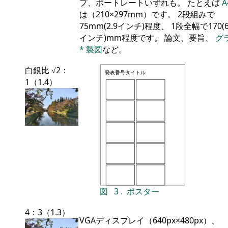
プ、ポートレートいずれも。 たとえば
A
は（210×297mm）です。 2段組みで
75mm(2.9インチ)程度、 1段全幅で170(6
インチ)mm程度です。 論文、要旨、
グ
*
製図
など。
白銀比 √2：
発表番号
タイトル
1（1.4）
図
3
.
ポスター
4：3（1.3）
VGAディスプレイ（640px×480px）、