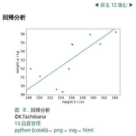
◀
戻る
12
進む
▶
回帰分析
図
8
.
回帰分析
©K.Tachibana
13
品質管理
python
(
colab
)→
png
→
svg
→
html