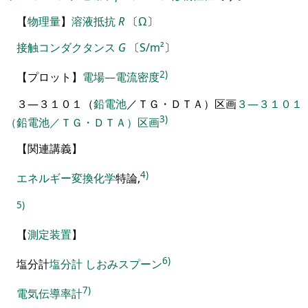
【
物理量
】
溶液抵抗
R
〔
Ω
〕
接触コンダクタンス
G
〔
S/m²
〕
2)
【
プロ
ッ
ト
】
電場―電流密度
３
―
３１０１
（
鉛電池
／
ＴＧ
・
ＤＴＡ
）
区画
３―３１０１
3)
（鉛電池／ＴＧ・ＤＴＡ）区画
【
関連講義
】
4)
エネルギー
変換
化学
特論
,
5)
【
測定
装置
】
6)
塩分計
塩分計 しおみスプーン
7)
電気伝導率計