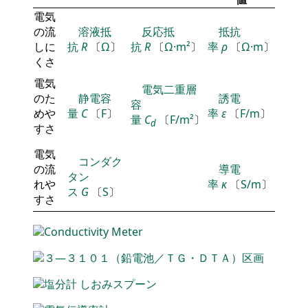
電気
の流
溶液抵
反応抵
抵抗
しに
抗
R
〔
Ω
〕
抗
R
〔
Ω·m²
〕
率
ρ
〔
Ω·m
〕
くさ
電気
電気二重層
のた
静電容
誘電
容
めや
量
C
〔
F
〕
率
ε
〔
F/m
〕
量
C
〔
F/m²
〕
d
すさ
電気
コンダク
の流
導電
タン
れや
率
κ
〔
S/m
〕
ス
G
〔
S
〕
すさ
Conductivity
Meter
３―３１０１（鉛電池／ＴＧ・ＤＴＡ）区画
塩分計
しおみスプーン