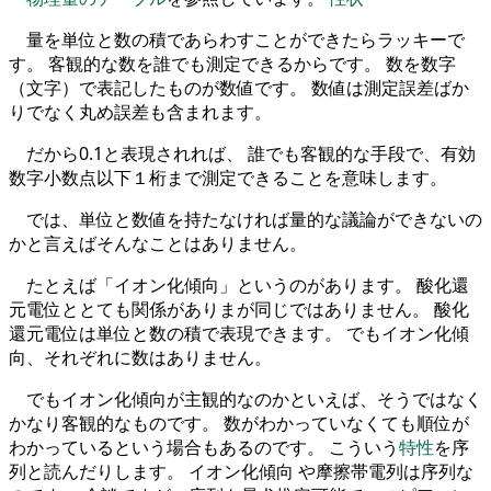
量を単位と数の積であらわすことができたらラッキーで
す。 客観的な数を誰でも測定できるからです。 数を数字
（文字）で表記したものが数値です。 数値は測定誤差ばか
りでなく丸め誤差も含まれます。
だから0.1と表現されれば、 誰でも客観的な手段で、有効
数字小数点以下１桁まで測定できることを意味します。
では、単位と数値を持たなければ量的な議論ができないの
かと言えばそんなことはありません。
たとえば「イオン化傾向」というのがあります。 酸化還
元電位ととても関係がありまが同じではありません。 酸化
還元電位は単位と数の積で表現できます。 でもイオン化傾
向、それぞれに数はありません。
でもイオン化傾向が主観的なのかといえば、そうではなく
かなり客観的なものです。 数がわかっていなくても順位が
わかっているという場合もあるのです。 こういう
特性
を序
列と読んだりします。 イオン化傾向 や摩擦帯電列は序列な