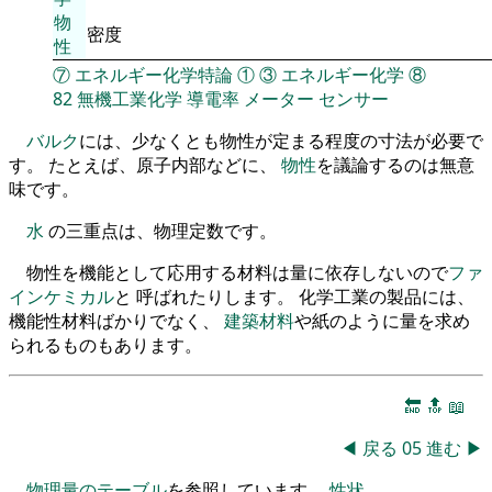
物
密度
性
⑦
エネルギー化学特論
①
③
エネルギー化学
⑧
82
無機工業化学
導電率
メーター
センサー
バルク
には、少なくとも物性が定まる程度の寸法が必要で
す。 たとえば、原子内部などに、
物性
を議論するのは無意
味です。
水
の三重点は、物理定数です。
物性を機能として応用する材料は量に依存しないので
ファ
インケミカル
と 呼ばれたりします。 化学工業の製品には、
機能性材料ばかりでなく、
建築材料
や紙のように量を求め
られるものもあります。
🔚
🔝
📖
◀
戻る
05
進む
▶
物理量のテーブル
を参照しています。
性状