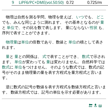
9
LiPF6/PC+DME(vol.50:50)
0.72
0.72S/m
物理は自然を測る学問。物理を使えば、
いつ
でも、
どこ
でも、みんな同じように測れます。 その基本となるのが
量
と
単位
で、その比を数で表します。 量にならない
性状
も、
序列で表すことができます。
物理量
は
単位
の倍数であり、数値と
単位
の積として表さ
れます。
量
と
量
との関係は、
式
で表すことができ、
数式
で示され
ます。
単位
が変わっても
量
は変わりません。 自然科学では
数式
に
単位
をつけません。 そのような数式では、数式の記
号がそのまま物理量の量を表す方程式を量方程式と言いま
す。
逆に数式の記号が数値を表す方程式を数値方程式と言いま
す。 数値方程式では、記号の単位を示す必要があります。
🔚
🔝
📖