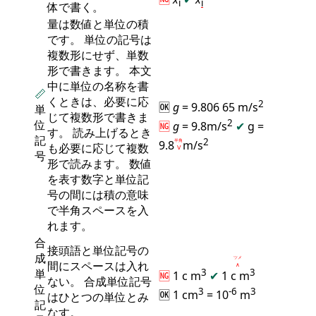
i
i
体で書く。
量は数値と単位の積
です。 単位の記号は
複数形にせず、単数
形で書きます。 本文
中に単位の名称を書
📏
くときは、必要に応
2
🆗
g
= 9.806 65 m/s
単
じて複数形で書きま
2
位
🆖
g
= 9.8m/s
✔
g =
す。 読み上げるとき
記
2
9.8
半角
m/s
も必要に応じて複数
Ⅴ
号
形で読みます。 数値
を表す数字と単位記
号の間には積の意味
で半角スペースを入
れます。
合
接頭語と単位記号の
成
ツメ
間にスペースは入れ
∧
単
3
3
🆖
1 c m
✔
1 c
m
ない。 合成単位記号
位
3
-6
3
🆗 1 cm
= 10
m
はひとつの単位とみ
記
なす。