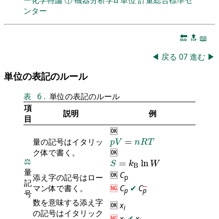
ンター
🔚
🔝
📖
◀
戻る
07
進む
▶
単位の表記のルール
表
6
.
単位の表記のルール
項
説明
例
目
🆗
p
V
=
n
R
T
量の記号はイタリッ
=
p
V
n
R
T
ク体で書く。
🆗
S
=
k
B
ln
W
⚖️
=
ln
S
k
W
B
量
🆗
C
添え字の記号はロー
p
記
マン体で書く。
🆖
C
✔
C
p
p
号
数を意味する添え字
🆗
x
i
の記号はイタリック
🆖
x
✔
x