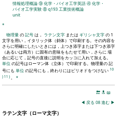
情報処理概論
⑨
化学・バイオ工学英語
④
化学・
バイオ工学実験
⑧
q193
工業技術概論
unit
*
物理量
の
記号
は，
ラテン文字
または
ギリシャ文字
の 1
文字を用い，イタリック体（斜体）で印刷する。その内容を
さらに明確にしたいときには，上つき添字または下つき添字
（あるいは両方）に固有の意味をもたせて用い，さらに 場
合に応じて，記号の直後に説明をカッコに入れて加える。
単位
の記号はローマン体（立体）で印刷する。物理量の 記
10
号にも
単位
の記号にも，終わりにはピリオドをつけない
)
11
)
。
*
🔚
🔝
📖
◀
戻る
08
進む
▶
ラテン文字（ローマ文字）