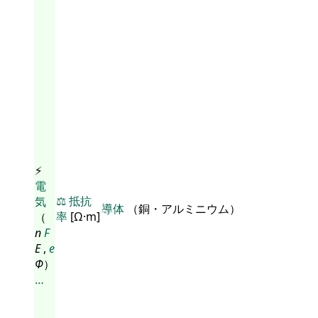
⚡
電
⚖️
抵抗
気
導体
（銅・アルミニウム）
率
[Ω·m]
（
n
F
E
,
e
Φ
）
…