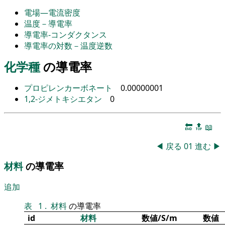
電場―電流密度
温度－導電率
導電率-コンダクタンス
導電率の対数－温度逆数
化学種
の導電率
プロピレンカーボネート
0.00000001
1,2-ジメトキシエタン
0
🔚
🔝
📖
◀
戻る
01
進む
▶
材料
の導電率
追加
表
1
.
材料
の導電率
id
材料
数値/S/m
数値