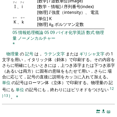
[数学]
i
虚数単位(image)
アイ
アイ
I
、
i
[数学・情報]
i
序列番号(index)
[物理]
I
強度（intensity）、 電流
[単位] K
ケー
ケー
K
、
k
[物理]
k
ボルツマン定数
B
05
情報処理概論
05
09
バイオ化学英語
数式
物理
量
ノーメンカルチャー
*
物理量
の
記号
は，
ラテン文字
または
ギリシャ文字
の 1
文字を用い，イタリック体（斜体）で印刷する。その内容を
さらに明確にしたいときには，上つき添字または下つき添字
（あるいは両方）に固有の意味をもたせて用い，さらに 場
合に応じて，記号の直後に説明をカッコに入れて加える。
単位
の記号はローマン体（立体）で印刷する。物理量の 記
12
号にも
単位
の記号にも，終わりにはピリオドをつけない
)
13
)
。
*
🔚
🔝
📖