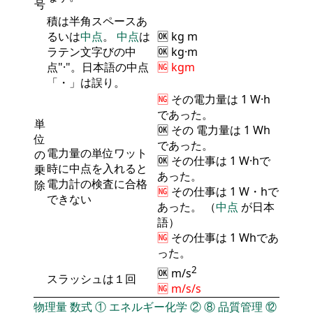
号
積は半角スペースあ
るいは
中点
。
中点
は
🆗 kg m
ラテン文字びの中
🆗 kg·m
点"·"。日本語の中点
🆖 kgm
「・」は誤り。
🆖
その
電力量
は 1 W·h
であった。
単
🆗 その
電力量
は 1 Wh
位
であった。
電力量の単位ワット
の
🆗 その仕事は 1 W·hで
時に中点を入れると
乗
あった。
電力計の検査に合格
除
🆖
その仕事は 1 W・hで
できない
あった。 （
中点
が日本
語）
🆖
その仕事は 1 Whであ
った。
2
🆗 m/s
スラッシュは１回
🆖 m/s/s
物理量
数式
①
エネルギー化学
②
⑧
品質管理
⑫