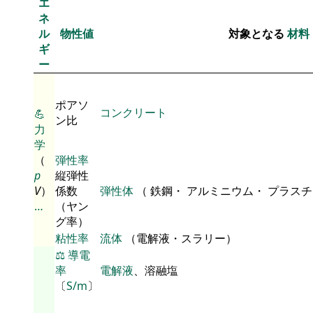
エ
ネ
ル
物性値
対象となる
材料
ギ
ー
ポアソ
コンクリート
💪
ン比
力
学
（
弾性率
p
縦弾性
V
）
係数
弾性体
（ 鉄鋼・ アルミニウム・ プラス
…
（ヤン
グ率）
粘性率
流体
（電解液・スラリー）
⚖️
導電
率
電解液
、溶融塩
〔
S/m
〕