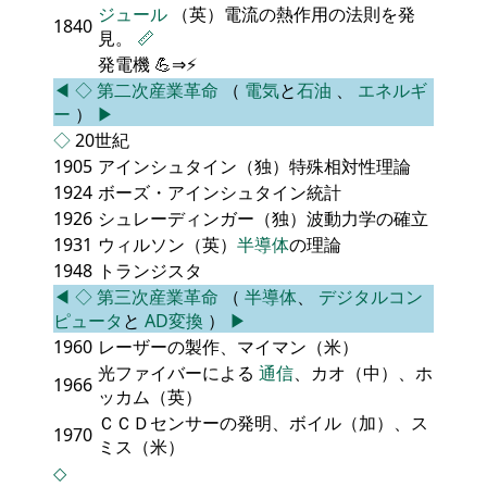
ジュール
（英）電流の熱作用の法則を発
1840
見。
📏
発電機 💪⇒⚡
◀
◇
第二次産業革命
（
電気
と
石油
、
エネルギ
ー
）
▶
◇
20世紀
1905
アインシュタイン（独）特殊相対性理論
1924
ボーズ・アインシュタイン統計
1926
シュレーディンガー（独）波動力学の確立
1931
ウィルソン（英）
半導体
の理論
1948
トランジスタ
◀
◇
第三次産業革命
（
半導体
、
デジタルコン
ピュータ
と
AD変換
）
▶
1960
レーザーの製作、マイマン（米）
光ファイバーによる
通信
、カオ（中）、ホ
1966
ッカム（英）
ＣＣＤセンサーの発明、ボイル（加）、ス
1970
ミス（米）
◇