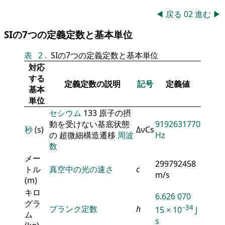
◀
戻る
02
進む
▶
SIの7つの定義定数と基本単位
表
2
.
SIの7つの定義定数と基本単位
対応
する
定義定数の説明
記号
定義値
基本
単位
セシウム
133 原子の摂
動を受けない基底状態
9192631770
秒
(s)
ΔνCs
の 超微細構造遷移
周波
Hz
数
メー
299792458
トル
真空中の光の速さ
c
m/s
(m)
キロ
6.626 070
グラ
−34
プランク定数
h
15 × 10
J
ム
s