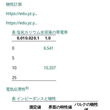
物性計測
https://edu.yz.y…
https://edu.yz.y…
表
塩化カリウム水溶液の導電率
0.01
0.02
0.1
1.0
0
6.541
5
10
10.207
25
8)
電気伝導性
表
インピーダンスと物性
バルクの物性
測定値
界面の特性値
値