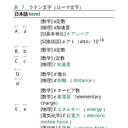
表
7
.
ラテン文字（ローマ文字）
日本語
html
[数学]
a
定数
[物理]
a
加速度
エー
エー
A
、
a
[SI基本単位]
A
アンペア
-18
[SI接頭語] a アト（atto）10
ビー
ビー
[数学]
b
定数
B
、
b
シー
シー
[数学]
c
定数
C
、
c
[物理]
c
光速度
ディー
D
、
[数学]
d
微分
ディー
[物理]
d
距離
（
distance
）
d
[数学]
e
ネーピア数
[数学]
e
素電荷
（elementary
charge）
イー
イー
E
、
e
[物理]
E
エネルギー
（
energy
）
[電気化学]
E
起電力
（
electoro
motive force
）