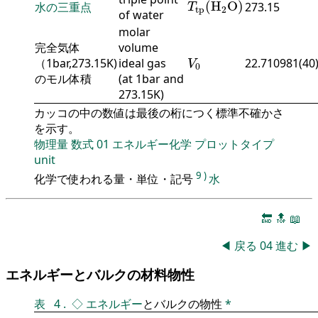
(
H
O
)
水の三重点
273.15
T
tp
2
of water
molar
完全気体
volume
V
0
（1bar,273.15K)
ideal gas
22.710981(40
V
0
のモル体積
(at 1bar and
273.15K)
カッコの中の数値は最後の桁につく標準不確かさ
を示す。
物理量
数式
01
エネルギー化学
プロットタイプ
unit
9
)
化学で使われる量・単位・記号
水
🔚
🔝
📖
◀
戻る
04
進む
▶
エネルギーとバルクの材料物性
表
4
.
◇
エネルギー
とバルクの物性
*