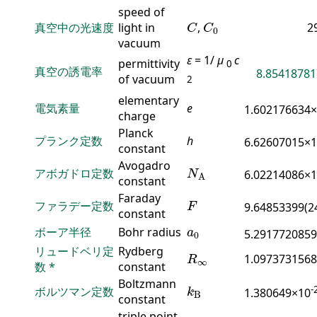
speed of
C
C
0
真空中の光速度
light in
,
2
C
C
0
vacuum
ε
= 1/
μ
c
permittivity
0
真空の誘電率
8.85418781
of vacuum
2
elementary
電気素量
e
1.602176634
charge
Planck
プランク定数
h
6.62607015×
constant
N
A
Avogadro
アボガドロ定数
6.02214086×
N
A
constant
F
Faraday
ファラデー定数
9.64853399(2
F
constant
a
0
ボーア半径
Bohr radius
a
5.2917720859
0
R
∞
リュードベリ定
Rydberg
1.0973731568
R
∞
数
*
constant
k
B
Boltzmann
-
ボルツマン定数
1.380649×10
k
B
constant
T
tp
(
H
2
O
)
triple point