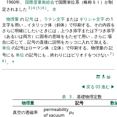
1960年、
国際度量衡総会
で国際単位系（略称ＳＩ）が制
3
)
4
)
5
)
6
)
定されました
。
水
物理量
の
記号
は，
ラテン文字
または
ギリシャ文字
の 1
文字を用い，イタリック体（斜体）で印刷する。その内容を
さらに明確にしたいときには，上つき添字または下つき添字
（あるいは両方）に固有の意味をもたせて用い，さらに 場
合に応じて，記号の直後に説明をカッコに入れて加える。
単位
の記号はローマン体（立体）で印刷する。物理量の 記
7
)
号にも
単位
の記号にも，終わりにはピリオドをつけない
8
)
。
*
🔚
🔝
📖
◀
戻る
03
進む
▶
表
3
.
基礎物理定数
物理量
記号
数
permeability
μ
0
真空の透磁率
μ
0
of vacuum