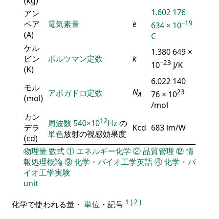
(kg)
1.602 176
アン
ペア
電気素量
e
−19
634 × 10
(A)
C
ケル
1.380 649 ×
ビン
ボルツマン定数
k
−23
10
J/K
(K)
6.022 140
モル
N
アボガドロ定数
23
76 × 10
A
(mol)
/mol
カン
12
周波数
540×10
Hz
の
デラ
Kcd
683 lm/W
単色
放射の視感効果度
(cd)
物理量
数式
①
エネルギー化学
②
品質管理
⑫
情
報処理概論
⑨
化学・バイオ工学英語
④
化学・バ
イオ工学実験
unit
1
)
2
)
化学で使われる量・
単位
・記号