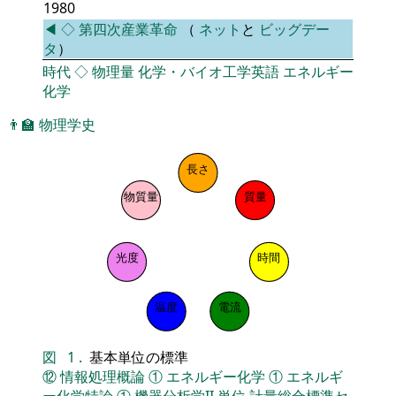
1980
◀
◇
第四次産業革命
（
ネット
と
ビッグデー
タ
）
時代
◇
物理量
化学・バイオ工学英語
エネルギー
化学
👨‍🏫
物理学史
長さ
物質量
質量
光度
時間
温度
電流
図
1
.
基本単位の標準
⑫
情報処理概論
①
エネルギー化学
①
エネルギ
ー化学特論
①
機器分析学II
単位
計量総合標準セ