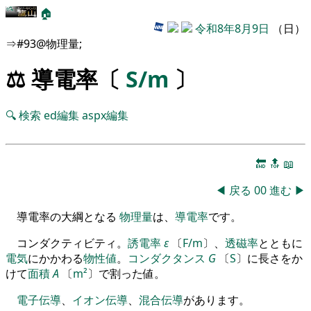
🏠
令和8年8月9日
（日）
⇒#93@物理量;
⚖️ 導電率〔
S/m
〕
🔍
検索
ed編集
aspx編集
🔚
🔝
📖
◀
戻る
00
進む
▶
導電率の大綱となる
物理量
は、
導電率
です。
コンダクティビティ
。
誘電率
ε
〔
F/m
〕
、
透磁率
とともに
電気
にかかわる
物性値
。
コンダクタンス
G
〔
S
〕
に長さ
を
か
けて
面積
A
〔
m²
〕
で割った値
。
電子伝導
、
イオン
伝導
、
混合
伝導
があります
。