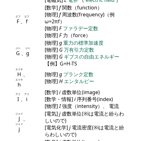
[電磁気]
E
電界
（
electric field
）
[数学]
f
関数（function）
[物理]
f
周波数(frequency)（例
エフ
エフ
F
、
f
ω=2πf）
[物理]
F
ファラデー定数
[物理]
F
力（force）
[物理]
g
重力の標準加速度
ジー
ジー
[物理]
G
万有引力定数
G
、
g
[物理]
G
ギブスの自由エネルギー
【例】G=H-TS
エイチ
H
、
[物理]
g
プランク定数
エイチ
[物理]
H
エンタルピー
h
[数学]
i
虚数単位(image)
アイ
アイ
I
、
i
[数学・情報]
i
序列番号(index)
[物理]
I
強度（intensity）、 電流
[電気]
j
虚数単位(※iは電流と紛らわ
ジェイ
J
、
しいので)
ジェイ
[電気化学]
j
電流密度(※iは電流と紛
j
らわしいので)