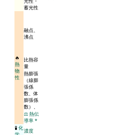
光性・
蓄光性
融点、
沸点
🔥
比熱容
熱
量
物
熱膨張
性
（線膨
張係
数、体
膨張係
数）、
⚖️
熱伝
導率
*
🧪
化
濃度
学