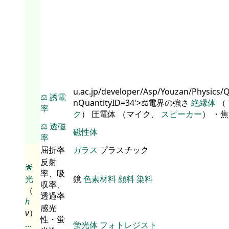
u.ac.jp/developer/Asp/Youzan/Physics/
⚖️
誘電
nQuantityID=34'>⚖️電界の強さ
絶縁体
（
率
ク
） 圧電体 （マイク、
スピーカー
） ・
⚖️
透磁
磁性体
率
屈折率
ガラス
プラスチック
反射
🌟
率、吸
光
鏡
色素材料
顔料
染料
収率、
（
透過率
h
感光
ν
）
性・蛍
…
蛍光体
フォトレジスト