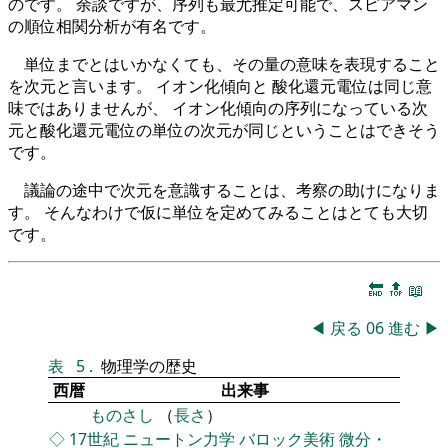
のです。 余談ですが、序列も最尤推定可能で、スピアマン
の順位相関分析が有名です。
単位までとはいかなくても、その量の意味を表現すること
を次元と言います。 イオン化傾向と 酸化還元電位は同じ意
味ではありませんが、 イオン化傾向の序列になっている次
元と酸化還元電位の単位の次元が同じということはできそう
です。
議論の途中で次元を意識することは、考察の助けになりま
す。 そんなわけで仮に単位を定めてみることはとても大切
です。
🔚
🔝
📖
◀
戻る
06
進む
▶
表
5
.
物理学の歴史
西暦
出来事
ものさし
（
長さ
）
◇
17世紀
ニュートン力学
バロック美術
微分・