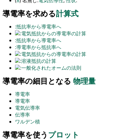
(
8
) 名無し.
電気伝導性
,
性状
.
導電率を求める
計算式
:抵抗率から導電率へ
:電気抵抗からの導電率の計算
:抵抗率から導電率へ
:導電率から抵抗率へ
:電気抵抗からの導電率の計算
:溶液抵抗の計算
:一般化されたオームの法則
導電率の細目となる
物理量
導電率
導電率
電気伝導率
伝導率
ワルデン積
導電率を使う
プロット