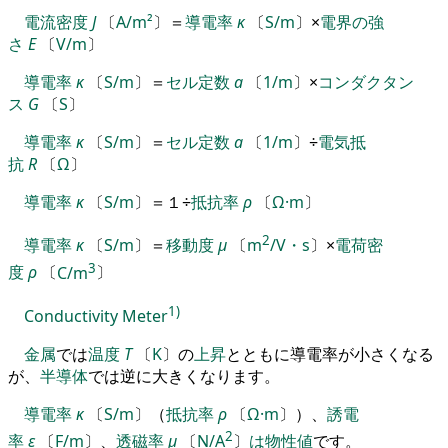
電流密度
J
〔
A/m²
〕
＝
導電率
κ
〔
S/m
〕
×
電界の強
さ
E
〔
V/m
〕
導電率
κ
〔
S/m
〕
＝
セル定数
a
〔
1/m
〕
×
コンダクタン
ス
G
〔
S
〕
導電率
κ
〔
S/m
〕
＝
セル定数
a
〔
1/m
〕
÷
電気抵
抗
R
〔
Ω
〕
導電率
κ
〔
S/m
〕
＝
１
÷
抵抗率
ρ
〔
Ω·m
〕
2
導電率
κ
〔
S/m
〕
＝
移動度
μ
〔
m
/V・s
〕
×
電荷密
3
度
ρ
〔
C/m
〕
1)
Conductivity Meter
金属
では
温度
T
〔
K
〕
の
上昇
と
と
もに導電率が小さくなる
が
、
半導体
で
は
逆に大きくなります
。
導電率
κ
〔
S/m
〕
（
抵抗率
ρ
〔
Ω·m
〕
）
、
誘電
2
率
ε
〔
F/m
〕
、
透磁率
μ
〔
N/A
〕
は
物性値
です
。