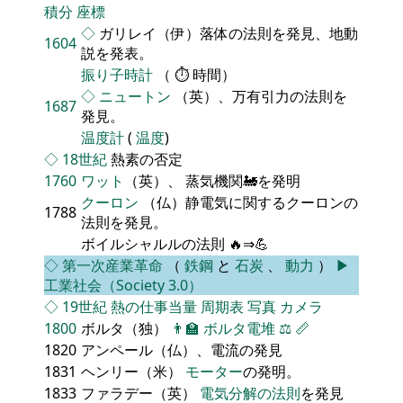
積分
座標
◇
ガリレイ（伊）落体の法則を発見、地動
1604
説を発表。
振り子時計
（ ⏱ 時間）
◇
ニュートン
（英）、万有引力の法則を
1687
発見。
温度計
(
温度
)
◇
18世紀
熱素の否定
1760
ワット
（英）、 蒸気機関🚂を発明
クーロン
（仏）静電気に関するクーロンの
1788
法則を発見。
ボイルシャルルの法則 🔥⇒💪
◇
第一次産業革命
（
鉄鋼
と
石炭
、
動力
）
▶
工業社会（Society 3.0）
◇
19世紀
熱の仕事当量
周期表
写真
カメラ
1800
ボルタ（独）
👨‍🏫
ボルタ電堆
⚖️
📏
1820
アンペール（仏）、電流の発見
1831
ヘンリー（米）
モーター
の発明。
1833
ファラデー（英）
電気分解の法則
を発見