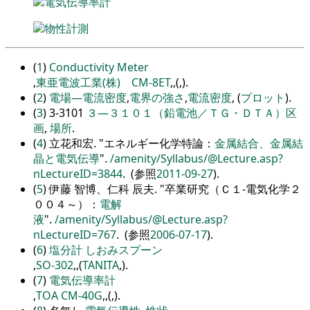
電気伝導率計
物性計測
(
1
)
Conductivity Meter
,
東亜電波工業(株) CM-8ET
,
,
(
,
).
(
2
)
電場―電流密度
,
電界の強さ
,
電流密度
, (
プロット
).
(
3
) 3-3101
３―３１０１（鉛電池／ＴＧ・ＤＴＡ）区
画
,
場所
.
(
4
) 立花和宏.
エネルギー化学特論：
金属結合、金属結
晶と電気伝導
.
/amenity/Syllabus/@Lecture.asp?
nLectureID=3844
. (参照
2011-09-27
).
(
5
) 伊藤 智博、仁科 辰夫.
卒業研究（Ｃ１-電気化学２
００４～）：
電解
液
.
/amenity/Syllabus/@Lecture.asp?
nLectureID=767
. (参照
2006-07-17
).
(
6
)
塩分計 しおみスプーン
,
SO-302
,
,
(
TANITA
,
).
(
7
)
電気伝導率計
,
TOA CM-40G
,
,
(
,
).