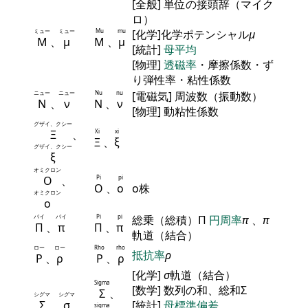
[全般] 単位の接頭辞（マイク
ロ）
ミュー
ミュー
Mu
mu
[化学]化学ポテンシャル
μ
Μ
、
μ
Μ
、
μ
[統計]
母平均
[物理]
透磁率
・摩擦係数・ず
り弾性率・粘性係数
ニュー
ニュー
Nu
nu
[電磁気] 周波数（振動数）
Ν
、
ν
Ν
、
ν
[物理] 動粘性係数
グザイ、クシー
Ξ
、
Xi
xi
Ξ
、
ξ
グザイ、クシー
ξ
オミクロン
Ο
、
Pi
pi
Ο
、
ο
ο株
オミクロン
ο
パイ
パイ
Pi
pi
総乗（総積）Π
円周率
π
、
π
Π
、
π
Π
、
π
軌道（結合）
ロー
ロー
Rho
rho
抵抗率
ρ
Ρ
、
ρ
Ρ
、
ρ
[化学]
σ
軌道（結合）
Sigma
[数学] 数列の和、総和Σ
Σ
、
シグマ
シグマ
Σ
、
σ
[統計]
母標準偏差
sigma