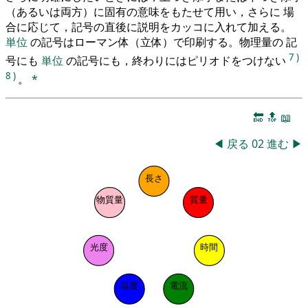
（あるいは両方）に固有の意味をもたせて用い，さらに 場
合に応じて，記号の直後に説明をカッコに入れて加える。
単位
の記号はローマン体（立体）で印刷する。物理量の 記
7
)
号にも
単位
の記号にも，終わりにはピリオドをつけない
8
)
。
*
🔚
🔝
📖
◀
戻る
02
進む
▶
長さ
物質量
質量
光度
時間
温度
電流