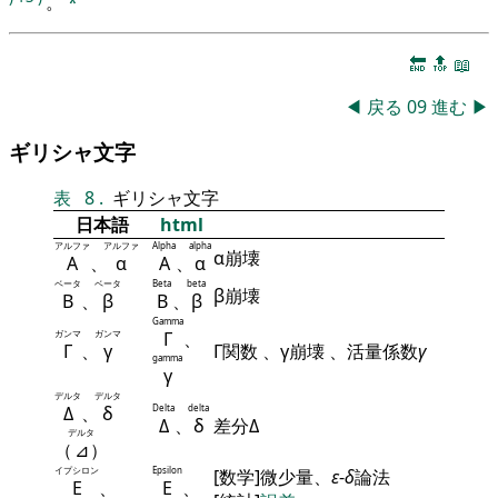
。
*
🔚
🔝
📖
◀
戻る
09
進む
▶
ギリシャ文字
表
8
.
ギリシャ文字
日本語
html
アルファ
アルファ
Alpha
alpha
α崩壊
Α
、
α
Α
、
α
ベータ
ベータ
Beta
beta
β崩壊
Β
、
β
Β
、
β
Gamma
ガンマ
ガンマ
Γ
、
Γ
、
γ
Γ関数 、γ崩壊 、活量係数
γ
gamma
γ
デルタ
デルタ
Δ
、
δ
Delta
delta
Δ
、
δ
差分Δ
デルタ
（
⊿
）
イプシロン
Epsilon
[数学]微少量、
ε
-
δ
論法
Ε
、
Ε
、