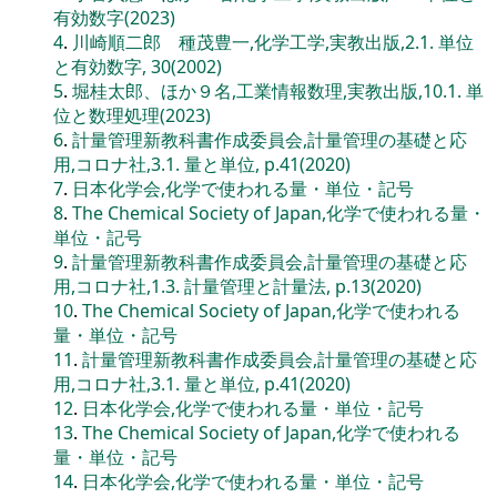
有効数字(2023)
4
.
川崎順二郎 種茂豊一,化学工学,実教出版,2.1. 単位
と有効数字, 30(2002)
5
.
堀桂太郎、ほか９名,工業情報数理,実教出版,10.1. 単
位と数理処理(2023)
6
.
計量管理新教科書作成委員会,計量管理の基礎と応
用,コロナ社,3.1. 量と単位, p.41(2020)
7
.
日本化学会,化学で使われる量・単位・記号
8
.
The Chemical Society of Japan,化学で使われる量・
単位・記号
9
.
計量管理新教科書作成委員会,計量管理の基礎と応
用,コロナ社,1.3. 計量管理と計量法, p.13(2020)
10
.
The Chemical Society of Japan,化学で使われる
量・単位・記号
11
.
計量管理新教科書作成委員会,計量管理の基礎と応
用,コロナ社,3.1. 量と単位, p.41(2020)
12
.
日本化学会,化学で使われる量・単位・記号
13
.
The Chemical Society of Japan,化学で使われる
量・単位・記号
14
.
日本化学会,化学で使われる量・単位・記号