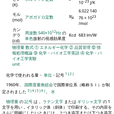
−23
10
J/K
(K)
6.022 140
モル
N
アボガドロ定数
23
76 × 10
A
(mol)
/mol
カン
12
周波数
540×10
Hz
の
デラ
Kcd
683 lm/W
単色
放射の視感効果度
(cd)
物理量
数式
①
エネルギー化学
②
品質管理
⑫
情
報処理概論
⑨
化学・バイオ工学英語
④
化学・バ
イオ工学実験
unit
1
)
2
)
化学で使われる量・
単位
・記号
1960年、
国際度量衡総会
で国際単位系（略称ＳＩ）が制
3
)
4
)
5
)
6
)
定されました
。
水
物理量
の
記号
は，
ラテン文字
または
ギリシャ文字
の 1
文字を用い，イタリック体（斜体）で印刷する。その内容を
さらに明確にしたいときには，上つき添字または下つき添字