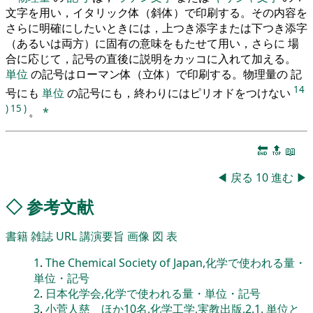
文字を用い，イタリック体（斜体）で印刷する。その内容を
さらに明確にしたいときには，上つき添字または下つき添字
（あるいは両方）に固有の意味をもたせて用い，さらに 場
合に応じて，記号の直後に説明をカッコに入れて加える。
単位
の記号はローマン体（立体）で印刷する。物理量の 記
14
号にも
単位
の記号にも，終わりにはピリオドをつけない
)
15
)
。
*
🔚
🔝
📖
◀
戻る
10
進む
▶
◇
参考文献
書籍
雑誌
URL
講演要旨
画像
図
表
1
.
The Chemical Society of Japan,化学で使われる量・
単位・記号
2
.
日本化学会,化学で使われる量・単位・記号
3
.
小菅人慈 ほか10名,化学工学,実教出版,2.1. 単位と