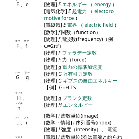
E
、
e
[物理]
E
エネルギー
（
energy
）
[電気化学]
E
起電力
（
electoro
motive force
）
[電磁気]
E
電界
（
electric field
）
[数学]
f
関数（function）
[物理]
f
周波数(frequency)（例
エフ
エフ
F
、
f
ω=2πf）
[物理]
F
ファラデー定数
[物理]
F
力（force）
[物理]
g
重力の標準加速度
ジー
ジー
[物理]
G
万有引力定数
G
、
g
[物理]
G
ギブスの自由エネルギー
【例】G=H-TS
エイチ
H
、
[物理]
g
プランク定数
エイチ
[物理]
H
エンタルピー
h
[数学]
i
虚数単位(image)
アイ
アイ
I
、
i
[数学・情報]
i
序列番号(index)
[物理]
I
強度（intensity）、 電流
[電気]
j
虚数単位(※iは電流と紛らわ
ジェイ