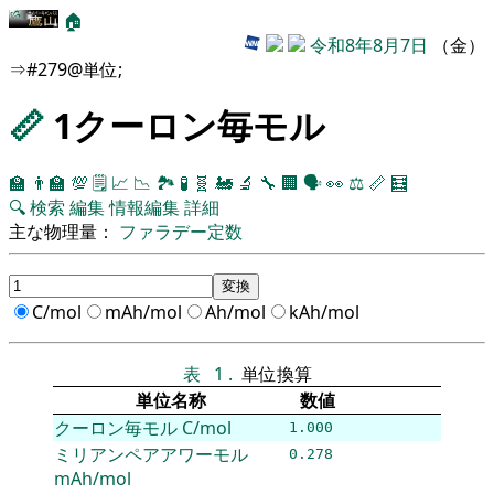
🏠
令和8年8月7日
（金）
⇒#279@単位;
📏
1クーロン毎モル
🏫
👨‍🏫
💯
🗒️
📈
📉
🏞
🧪
🧬
🚂
🔬
🔧
🏢
🗣️
👀
⚖️
📏
🧮
🔍
検索
編集
情報編集
詳細
主な物理量：
ファラデー定数
C/mol
mAh/mol
Ah/mol
kAh/mol
表
1
.
単位換算
単位名称
数値
クーロン毎モル
C/mol
1.000
ミリアンペアアワーモル
0.278
mAh/mol