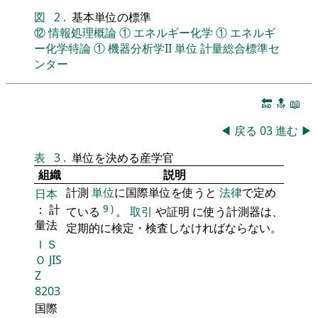
図
2
.
基本単位の標準
⑫
情報処理概論
①
エネルギー化学
①
エネルギ
ー化学特論
①
機器分析学II
単位
計量総合標準セ
ンター
🔚
🔝
📖
◀
戻る
03
進む
▶
表
3
.
単位を決める産学官
組織
説明
計測
単位
に国際単位を使うと
法律
で定め
日本
： 計
9
)
ている
。
取引
や証明 に使う計測器は、
量法
定期的に検定・検査しなければならない。
ＩＳ
Ｏ
JIS
Z
8203
国際