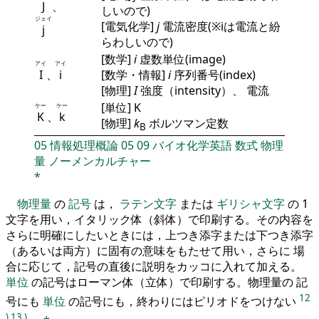
J
、
しいので)
ジェイ
[電気化学]
j
電流密度(※iは電流と紛
j
らわしいので)
[数学]
i
虚数単位(image)
アイ
アイ
I
、
i
[数学・情報]
i
序列番号(index)
[物理]
I
強度（intensity）、 電流
[単位] K
ケー
ケー
K
、
k
[物理]
k
ボルツマン定数
B
05
情報処理概論
05
09
バイオ化学英語
数式
物理
量
ノーメンカルチャー
*
物理量
の
記号
は，
ラテン文字
または
ギリシャ文字
の 1
文字を用い，イタリック体（斜体）で印刷する。その内容を
さらに明確にしたいときには，上つき添字または下つき添字
（あるいは両方）に固有の意味をもたせて用い，さらに 場
合に応じて，記号の直後に説明をカッコに入れて加える。
単位
の記号はローマン体（立体）で印刷する。物理量の 記
12
号にも
単位
の記号にも，終わりにはピリオドをつけない
)
13
)