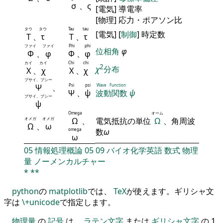
σ
、ς
[電気] 導電率
[物理] 応力・ポアソン比
タウ
タウ
Tau
tau
[電気] [
制御
] 時定数
Τ
、
τ
Τ
、
τ
ファイ
ファイ
Phi
phi
位相角
φ
Φ
、
φ
Φ
、
φ
カイ
カイ
Chi
chi
2
χ
分布
Χ
、
χ
Χ
、
χ
プサイ、プシー
Ψ
、
Psi
psi
Wave Function
Ψ
、
ψ
波動関数
ψ
プサイ、プシー
ψ
Omega
オーム
オメガ
オメガ
Ω
、
電気抵抗の単位
Ω
、角周波
Ω
、
ω
omega
数
ω
ω
05
情報処理概論
05
09
バイオ化学英語
数式
物理
量
ノーメンカルチャー
*
**
python
の
matplotlib
では、
TeX
が使えます。ギリシャ文
字は
\+unicode
で指定します。
物理量
の
記号
は，
ラテン文字
または
ギリシャ文字
の 1