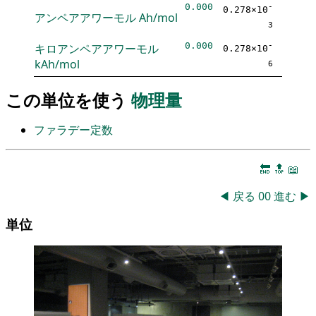
0.000
-
0.278×10
アンペアアワーモル
Ah/mol
3
0.000
キロアンペアアワーモル
-
0.278×10
kAh/mol
6
この単位を使う
物理量
ファラデー定数
🔚
🔝
📖
◀
戻る
00
進む
▶
単位