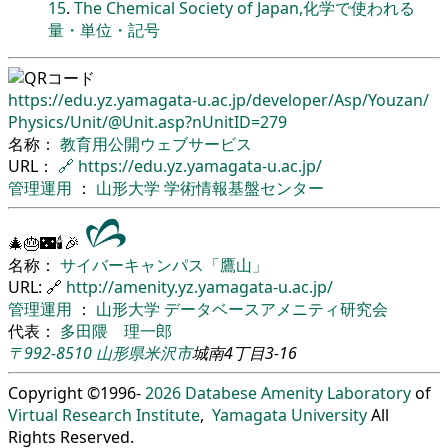
15
.
The Chemical Society of Japan,化学で使われる
量・単位・記号
https://edu.yz.yamagata-u.ac.jp/
developer/
Asp/
Youzan/
Physics/
Unit/
@Unit.asp?nUnitID=279
名称：
教育用公開ウェブサービス
URL：
🔗
https://edu.yz.yamagata-u.ac.jp/
管理運用
：
山形大学
学術情報基盤センター
🎄🎂🌃🕯🎉
名称：
サイバーキャンパス「鷹山」
URL: 🔗
http://amenity.yz.yamagata-u.ac.jp/
管理運用
：
山形大学
データベースアメニティ研究会
代表：
多田隈 理一郎
〒992-8510
山形県
米沢市
城南4丁目3-16
Copyright ©1996-
2026
Databese Amenity Laboratory
of
Virtual Research Institute
,
Yamagata University
All
Rights Reserved.