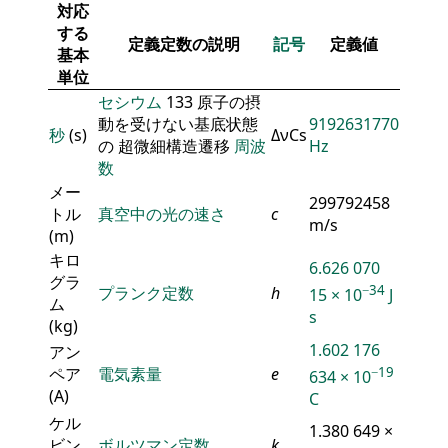
対応
する
定義定数の説明
記号
定義値
基本
単位
セシウム
133 原子の摂
動を受けない基底状態
9192631770
秒
(s)
ΔνCs
の 超微細構造遷移
周波
Hz
数
メー
299792458
トル
真空中の光の速さ
c
m/s
(m)
キロ
6.626 070
グラ
−34
プランク定数
h
15 × 10
J
ム
s
(kg)
1.602 176
アン
ペア
電気素量
e
−19
634 × 10
(A)
C
ケル
1.380 649 ×
ビン
ボルツマン定数
k