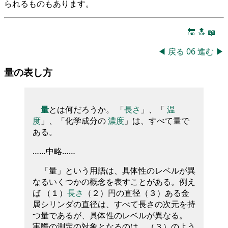
られるものもあります。
🔚
🔝
📖
◀
戻る
06
進む
▶
量の表し方
量
とは何だろうか。 「
長さ
」、「
温
度
」、「化学成分の
濃度
」は、すべて量で
ある。
……中略……
「量」という用語は、具体性のレベルが異
なるいくつかの概念を表すことがある。例え
ば （１）
長さ
（２）円の直径（３）ある金
属シリンダの直径は、すべて長さの次元を持
つ量であるが、具体性のレベルが異なる。
実際の測定の対象となるのは、（３）のよう