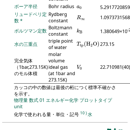
a
0
ボーア半径
Bohr radius
a
5.2917720859
0
R
∞
リュードベリ定
Rydberg
1.0973731568
R
∞
数
*
constant
k
B
Boltzmann
-
ボルツマン定数
1.380649×10
k
B
constant
T
tp
(
H
2
O
)
triple point
(
H
O
)
水の三重点
273.15
T
tp
2
of water
molar
完全気体
volume
V
0
（1bar,273.15K)
ideal gas
22.710981(40
V
0
のモル体積
(at 1bar and
273.15K)
カッコの中の数値は最後の桁につく標準不確かさ
を示す。
物理量
数式
01
エネルギー化学
プロットタイプ
unit
10
)
化学で使われる量・単位・記号
水