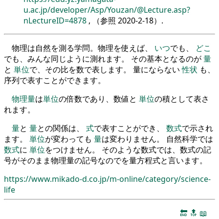
u.ac.jp/developer/Asp/Youzan/@Lecture.asp?
nLectureID=4878
, （参照
2020-2-18
）.
物理は自然を測る学問。物理を使えば、
いつ
でも、
どこ
でも、みんな同じように測れます。 その基本となるのが
量
と
単位
で、その比を数で表します。 量にならない
性状
も、
序列で表すことができます。
物理量
は
単位
の倍数であり、数値と
単位
の積として表さ
れます。
量
と
量
との関係は、
式
で表すことができ、
数式
で示され
ます。
単位
が変わっても
量
は変わりません。 自然科学では
数式
に
単位
をつけません。 そのような数式では、数式の記
号がそのまま物理量の記号なのでを量方程式と言います。
https://www.mikado-d.co.jp/m-online/category/science-
life
🔚
🔝
📖