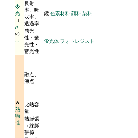
反射
🌟
率、吸
光
鏡
色素材料
顔料
染料
収率、
（
透過率
h
感光
ν
）
性・蛍
…
蛍光体
フォトレジスト
光性・
蓄光性
融点、
沸点
🔥
比熱容
熱
量
物
熱膨張
性
（線膨
張係