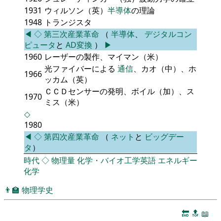
1931
ウィルソン（英）
半導体
の理論
1948
トランジスタ
◀
◇
第三次産業革命
（
半導体
、
デジタルコン
ピュータ
と
AD変換
）
▶
1960
レーザーの製作、マイマン（米）
光ファイバーによる
通信
、カオ（中）、ホ
1966
ッカム（英）
ＣＣＤセンサーの発明、ボイル（加）、ス
1970
ミス（米）
◇
1980
◀
◇
第四次産業革命
（
ネット
と
ビッグデー
タ
）
時代
◇
物理量
化学・バイオ工学英語
エネルギー
化学
👨‍🏫
物理学史
🔚
🔝
📖