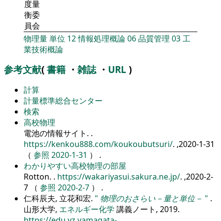
度量
衡委
員会
物理量
単位
12
情報処理概論
06
品質管理
03
工
業技術概論
参考文献
(
書籍
・
雑誌
・
URL
)
計算
計量標準総合センター
検索
高校物理
電池の情報サイト.
.
https://kenkou888.com/koukoubutsuri/
. ,2020-1-31
（
参照 2020-1-31
） .
わかりやすい高校物理の部屋
Rotton.
.
https://wakariyasui.sakura.ne.jp/
. ,2020-2-
7 （
参照 2020-2-7
） .
仁科辰夫, 立花和宏.
物理のおさらい－量と単位－
.
山形大学,
エネルギー化学
講義ノート, 2019.
https://edu.yz.yamagata-