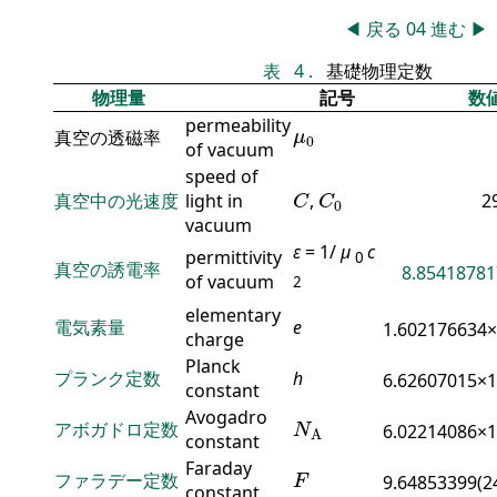
◀
戻る
04
進む
▶
表
4
.
基礎物理定数
物理量
記号
数
permeability
μ
0
真空の透磁率
μ
0
of vacuum
speed of
C
C
0
真空中の光速度
light in
,
2
C
C
0
vacuum
ε
= 1/
μ
c
permittivity
0
真空の誘電率
8.85418781
of vacuum
2
elementary
電気素量
e
1.602176634
charge
Planck
プランク定数
h
6.62607015×
constant
N
A
Avogadro
アボガドロ定数
6.02214086×
N
A
constant
F
Faraday
ファラデー定数
9.64853399(2
F
constant