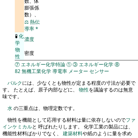
数、体
膨張係
数）、
⚖️
熱伝
導率
*
🧪
化
濃度
学
物
密度
性
⑦
エネルギー化学特論
①
③
エネルギー化学
⑧
82
無機工業化学
導電率
メーター
センサー
バルク
には、少なくとも物性が定まる程度の寸法が必要で
す。 たとえば、原子内部などに、
物性
を議論するのは無意
味です。
水
の三重点は、物理定数です。
物性を機能として応用する材料は量に依存しないので
ファ
インケミカル
と 呼ばれたりします。 化学工業の製品には、
機能性材料ばかりでなく、
建築材料
や紙のように量を求め