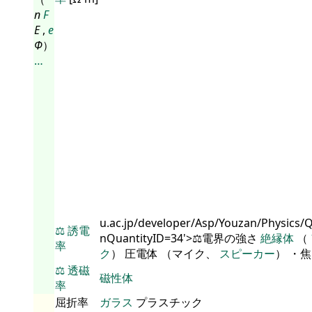
n
F
E
,
e
Φ
）
…
u.ac.jp/developer/Asp/Youzan/Physics/
⚖️
誘電
nQuantityID=34'>⚖️電界の強さ
絶縁体
（
率
ク
） 圧電体 （マイク、
スピーカー
） ・
⚖️
透磁
磁性体
率
屈折率
ガラス
プラスチック