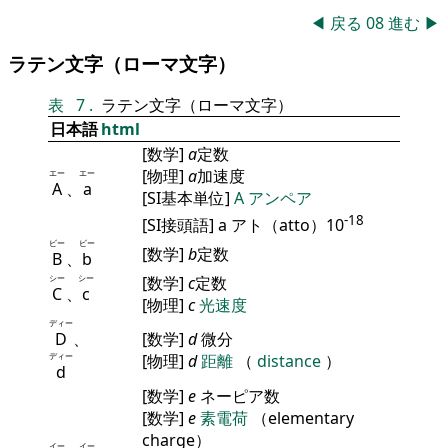
◀
戻る
08
進む
▶
ラテン文字（ローマ文字）
表
7
.
ラテン文字（ローマ文字）
日本語
html
[数学]
a
定数
[物理]
a
加速度
エー
エー
A
、
a
[SI基本単位]
A
アンペア
-18
[SI接頭語] a アト（atto）10
ビー
ビー
[数学]
b
定数
B
、
b
シー
シー
[数学]
c
定数
C
、
c
[物理]
c
光速度
ディー
D
、
[数学]
d
微分
ディー
[物理]
d
距離
（
distance
）
d
[数学]
e
ネーピア数
[数学]
e
素電荷
（elementary
charge）
イー
イー