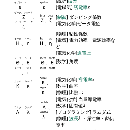
[統計]
誤差
イプシロン
epsilon
ε
ε
[電磁気]
誘電率
ε
ゼータ、ツェータ
Ζ
、
Zeta
zeta
[
制御
] ダンピング係数
Ζ
、
ζ
ゼータ、ツェータ
[電気化学]ゼータ電位
ζ
[物理] 粘性係数
イータ
イータ
Eta
eta
[電気] 電力効率・電源効率な
Η
、
η
Η
、
η
ど
[電気化学]
過電圧
シータ
シータ
Theta
theta
[数学] 角度
Θ
、
θ
Θ
、
θ
イオタ
イオタ
Theta
theta
Ι
、
ι
Ι
、
ι
Kappa
[電気化学]
導電率
κ
Κ
、
カッパ
カッパ
Κ
、
κ
[数学] 曲率
kappa
κ
[物理] 比熱比
[電気化学] 当量導電率
Lambda
[数学] 固有値
λ
Λ
、
ラムダ
ラムダ
Λ
、
λ
[プログラミング] ラムダ式
lambda
λ
[物理]
波長
λ
・弾性率・熱伝
導率