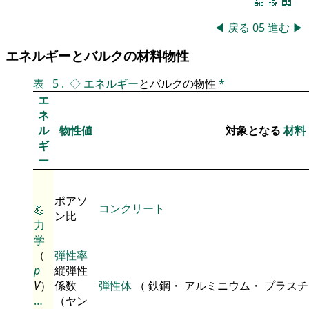
🔚
🔝
📖
◀
戻る
05
進む
▶
エネルギーとバルクの材料物性
表
5
.
◇
エネルギー
とバルクの物性
*
エ
ネ
ル
物性値
対象となる
材料
ギ
ー
ポアソ
コンクリート
💪
ン比
力
学
（
弾性率
p
縦弾性
V
）
係数
弾性体
（ 鉄鋼・ アルミニウム・ プラス
…
（ヤン