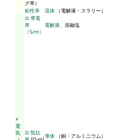
グ率）
粘性率
流体
（電解液・スラリー）
⚖️
導電
率
電解液
、溶融塩
〔
S/m
〕
⚡
電
⚖️
抵抗
気
導体
（銅・アルミニウム）
率
[Ω·m]
（