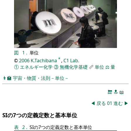
図
1
.
単位
*
©
2006
K.Tachibana
,
C1 Lab.
①
エネルギー化学
③
無機化学基礎
📏
単位
⚖️
量
👨‍🏫
宇宙・物質・法則－単位－
🔚
🔝
📖
◀
戻る
01
進む
▶
SIの7つの定義定数と基本単位
表
2
.
SIの7つの定義定数と基本単位