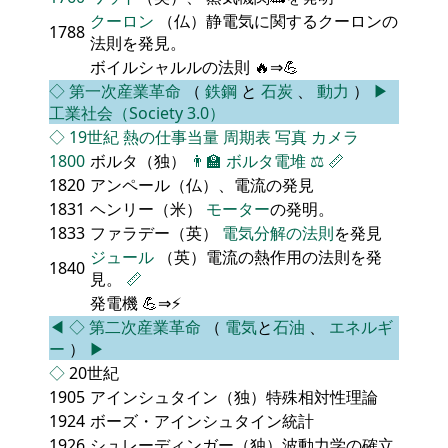
クーロン
（仏）静電気に関するクーロンの
1788
法則を発見。
ボイルシャルルの法則 🔥⇒💪
◇
第一次産業革命
（
鉄鋼
と
石炭
、
動力
）
▶
工業社会（Society 3.0）
◇
19世紀
熱の仕事当量
周期表
写真
カメラ
1800
ボルタ（独）
👨‍🏫
ボルタ電堆
⚖️
📏
1820
アンペール（仏）、電流の発見
1831
ヘンリー（米）
モーター
の発明。
1833
ファラデー（英）
電気分解の法則
を発見
ジュール
（英）電流の熱作用の法則を発
1840
見。
📏
発電機 💪⇒⚡
◀
◇
第二次産業革命
（
電気
と
石油
、
エネルギ
ー
）
▶
◇
20世紀
1905
アインシュタイン（独）特殊相対性理論
1924
ボーズ・アインシュタイン統計
1926
シュレーディンガー（独）波動力学の確立