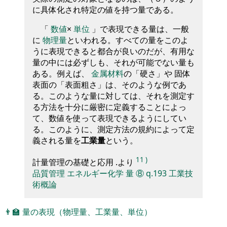
に具体化され特定の値を持つ量である。
「
数値
×
単位
」で表現できる量は、一般
に
物理量
といわれる。すべての量をこのよ
うに表現できると都合が良いのだが、有用な
量の中には必ずしも、それが可能でない量も
ある。例えば、
金属材料
の「硬さ」や 固体
表面の「表面粗さ」は、そのような例であ
る。このような量に対しては、それを測定す
る方法を十分に厳密に定義することによっ
て、数値を使って表現できるようにしてい
る。このように、測定方法の規約によって定
義される量を
工業量
という。
11
)
計量管理の基礎と応用 .より
品質管理
エネルギー化学
量
⑧
q.193
工業技
術概論
👨‍🏫
量の表現（物理量、工業量、単位）