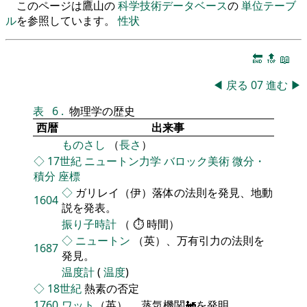
このページは鷹山の
科学技術データベース
の
単位テーブ
ル
を参照しています。
性状
🔚
🔝
📖
◀
戻る
07
進む
▶
表
6
.
物理学の歴史
西暦
出来事
ものさし
（
長さ
）
◇
17世紀
ニュートン力学
バロック美術
微分・
積分
座標
◇
ガリレイ（伊）落体の法則を発見、地動
1604
説を発表。
振り子時計
（ ⏱ 時間）
◇
ニュートン
（英）、万有引力の法則を
1687
発見。
温度計
(
温度
)
◇
18世紀
熱素の否定
1760
ワット
（英）、 蒸気機関🚂を発明