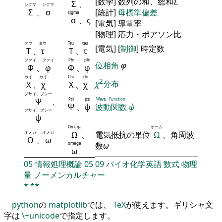
[数学] 数列の和、総和Σ
Σ
、
シグマ
シグマ
Σ
、
σ
[統計]
母標準偏差
sigma
σ
、ς
[電気] 導電率
[物理] 応力・ポアソン比
タウ
タウ
Tau
tau
[電気] [
制御
] 時定数
Τ
、
τ
Τ
、
τ
ファイ
ファイ
Phi
phi
位相角
φ
Φ
、
φ
Φ
、
φ
カイ
カイ
Chi
chi
2
χ
分布
Χ
、
χ
Χ
、
χ
プサイ、プシー
Ψ
、
Psi
psi
Wave Function
Ψ
、
ψ
波動関数
ψ
プサイ、プシー
ψ
Omega
オーム
オメガ
オメガ
Ω
、
電気抵抗の単位
Ω
、角周波
Ω
、
ω
omega
数
ω
ω
05
情報処理概論
05
09
バイオ化学英語
数式
物理
量
ノーメンカルチャー
*
**
python
の
matplotlib
では、
TeX
が使えます。ギリシャ文
字は
\+unicode
で指定します。