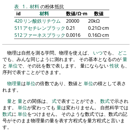
表
1
.
材料
の粉体抵抗
id
材料
数値/Ω·m
数値
420
リン酸鉄リチウム
20000
20kΩ
511
アセチレンブラック
0.21
0.21Ω·cm
512
ファーネスブラック
0.0016
0.16Ω·cm
物理は自然を測る学問。物理を使えば、
いつ
でも、
どこ
でも、みんな同じように測れます。 その基本となるのが
量
と
単位
で、その比を数で表します。 量にならない
性状
も、
序列で表すことができます。
物理量
は
単位
の倍数であり、数値と
単位
の積として表さ
れます。
量
と
量
との関係は、
式
で表すことができ、
数式
で示され
ます。
単位
が変わっても
量
は変わりません。 自然科学では
数式
に
単位
をつけません。 そのような数式では、数式の記
号がそのまま物理量の量を表す方程式を量方程式と言いま
す。