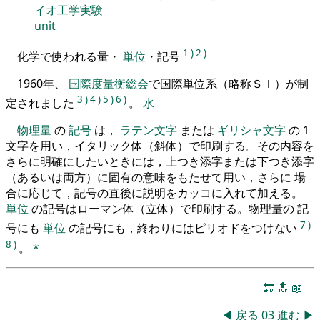
イオ工学実験
unit
1
)
2
)
化学で使われる量・
単位
・記号
1960年、
国際度量衡総会
で国際単位系（略称ＳＩ）が制
3
)
4
)
5
)
6
)
定されました
。
水
物理量
の
記号
は，
ラテン文字
または
ギリシャ文字
の 1
文字を用い，イタリック体（斜体）で印刷する。その内容を
さらに明確にしたいときには，上つき添字または下つき添字
（あるいは両方）に固有の意味をもたせて用い，さらに 場
合に応じて，記号の直後に説明をカッコに入れて加える。
単位
の記号はローマン体（立体）で印刷する。物理量の 記
7
)
号にも
単位
の記号にも，終わりにはピリオドをつけない
8
)
。
*
🔚
🔝
📖
◀
戻る
03
進む
▶