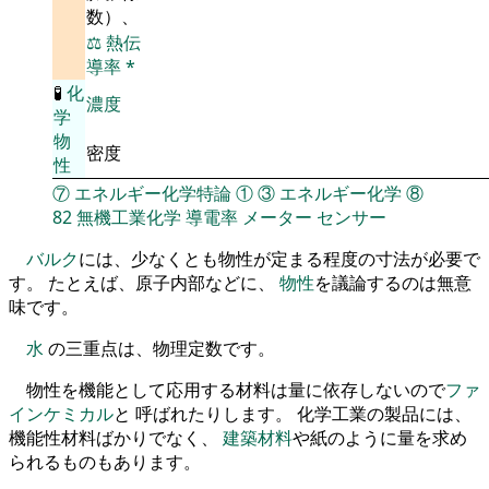
数）、
⚖️
熱伝
導率
*
🧪
化
濃度
学
物
密度
性
⑦
エネルギー化学特論
①
③
エネルギー化学
⑧
82
無機工業化学
導電率
メーター
センサー
バルク
には、少なくとも物性が定まる程度の寸法が必要で
す。 たとえば、原子内部などに、
物性
を議論するのは無意
味です。
水
の三重点は、物理定数です。
物性を機能として応用する材料は量に依存しないので
ファ
インケミカル
と 呼ばれたりします。 化学工業の製品には、
機能性材料ばかりでなく、
建築材料
や紙のように量を求め
られるものもあります。