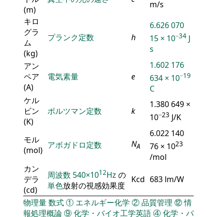
m/s
(m)
キロ
6.626 070
グラ
−34
プランク定数
h
15 × 10
J
ム
s
(kg)
1.602 176
アン
ペア
電気素量
e
−19
634 × 10
(A)
C
ケル
1.380 649 ×
ビン
ボルツマン定数
k
−23
10
J/K
(K)
6.022 140
モル
N
アボガドロ定数
23
76 × 10
A
(mol)
/mol
カン
12
周波数
540×10
Hz
の
デラ
Kcd
683 lm/W
単色
放射の視感効果度
(cd)
物理量
数式
①
エネルギー化学
②
品質管理
⑫
情
報処理概論
⑨
化学・バイオ工学英語
④
化学・バ