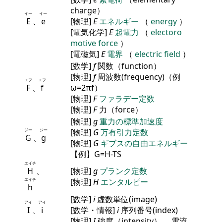
charge）
イー
イー
E
、
e
[物理]
E
エネルギー
（
energy
）
[電気化学]
E
起電力
（
electoro
motive force
）
[電磁気]
E
電界
（
electric field
）
[数学]
f
関数（function）
[物理]
f
周波数(frequency)（例
エフ
エフ
F
、
f
ω=2πf）
[物理]
F
ファラデー定数
[物理]
F
力（force）
[物理]
g
重力の標準加速度
ジー
ジー
[物理]
G
万有引力定数
G
、
g
[物理]
G
ギブスの自由エネルギー
【例】G=H-TS
エイチ
H
、
[物理]
g
プランク定数
エイチ
[物理]
H
エンタルピー
h
[数学]
i
虚数単位(image)
アイ
アイ
I
、
i
[数学・情報]
i
序列番号(index)
[物理]
I
強度（intensity）、 電流