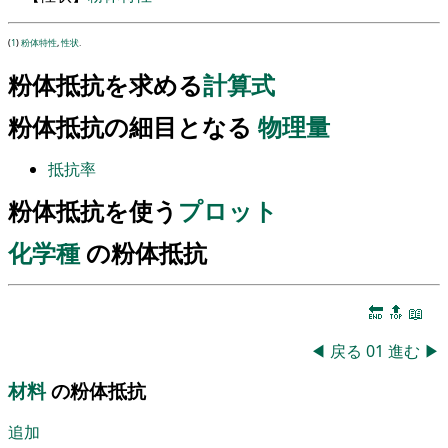
(
1
)
粉体特性
,
性状
.
粉体抵抗を求める
計算式
粉体抵抗の細目となる
物理量
抵抗率
粉体抵抗を使う
プロット
化学種
の粉体抵抗
🔚
🔝
📖
◀
戻る
01
進む
▶
材料
の粉体抵抗
追加