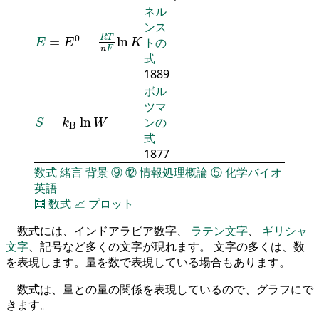
ネル
ンス
E
=
E
0
-
R
T
n
F
ln
K
0
R
T
=
−
ln
トの
E
E
K
n
F
式
1889
ボル
ツマ
S
=
k
B
ln
W
=
ln
ンの
S
k
W
B
式
1877
数式
緒言
背景
⑨
⑫
情報処理概論
⑤
化学バイオ
英語
🧮
数式
📈
プロット
数式には、インドアラビア数字、
ラテン文字
、
ギリシャ
文字
、記号など多くの文字が現れます。 文字の多くは、数
を表現します。量を数で表現している場合もあります。
数式は、量との量の関係を表現しているので、グラフにで
きます。