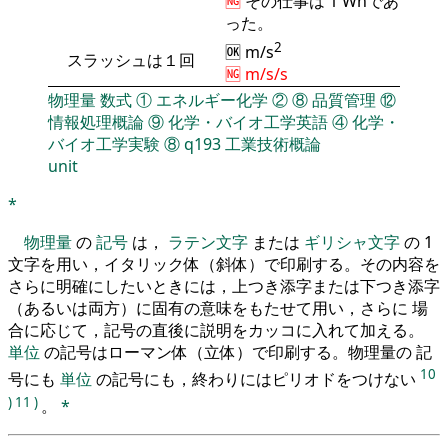
🆖
その仕事は 1 Whであ
った。
2
🆗 m/s
スラッシュは１回
🆖 m/s/s
物理量
数式
①
エネルギー化学
②
⑧
品質管理
⑫
情報処理概論
⑨
化学・バイオ工学英語
④
化学・
バイオ工学実験
⑧
q193
工業技術概論
unit
*
物理量
の
記号
は，
ラテン文字
または
ギリシャ文字
の 1
文字を用い，イタリック体（斜体）で印刷する。その内容を
さらに明確にしたいときには，上つき添字または下つき添字
（あるいは両方）に固有の意味をもたせて用い，さらに 場
合に応じて，記号の直後に説明をカッコに入れて加える。
単位
の記号はローマン体（立体）で印刷する。物理量の 記
10
号にも
単位
の記号にも，終わりにはピリオドをつけない
)
11
)
。
*