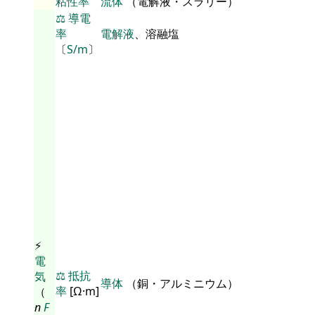
粘性率
流体
（電解液・スラリー）
⚖️
導電
率
電解液
、溶融塩
〔
S/m
〕
⚡
電
⚖️
抵抗
気
導体
（銅・アルミニウム）
率
[Ω·m]
（
n
F