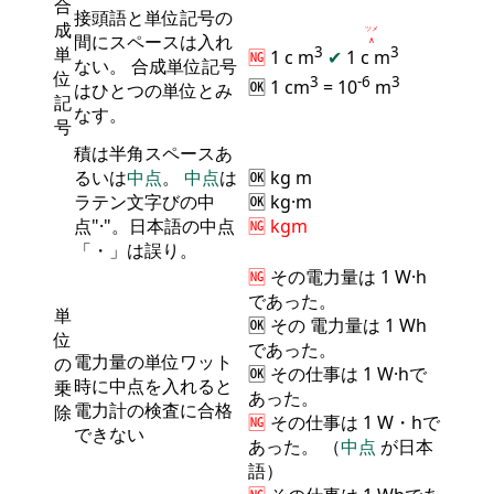
合
接頭語と単位記号の
成
ツメ
間にスペースは入れ
∧
単
3
3
🆖
1 c m
✔
1 c
m
ない。 合成単位記号
位
3
-6
3
🆗 1 cm
= 10
m
はひとつの単位とみ
記
なす。
号
積は半角スペースあ
るいは
中点
。
中点
は
🆗 kg m
ラテン文字びの中
🆗 kg·m
点"·"。日本語の中点
🆖 kgm
「・」は誤り。
🆖
その
電力量
は 1 W·h
であった。
単
🆗 その
電力量
は 1 Wh
位
であった。
電力量の単位ワット
の
🆗 その仕事は 1 W·hで
時に中点を入れると
乗
あった。
電力計の検査に合格
除
🆖
その仕事は 1 W・hで
できない
あった。 （
中点
が日本
語）