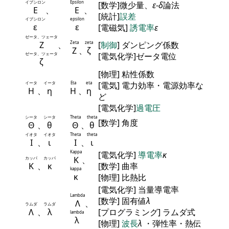
イプシロン
Epsilon
[数学]微少量、
ε
-
δ
論法
Ε
、
Ε
、
[統計]
誤差
イプシロン
epsilon
ε
ε
[電磁気]
誘電率
ε
ゼータ、ツェータ
Ζ
、
Zeta
zeta
[
制御
] ダンピング係数
Ζ
、
ζ
ゼータ、ツェータ
[電気化学]ゼータ電位
ζ
[物理] 粘性係数
イータ
イータ
Eta
eta
[電気] 電力効率・電源効率な
Η
、
η
Η
、
η
ど
[電気化学]
過電圧
シータ
シータ
Theta
theta
[数学] 角度
Θ
、
θ
Θ
、
θ
イオタ
イオタ
Theta
theta
Ι
、
ι
Ι
、
ι
Kappa
[電気化学]
導電率
κ
Κ
、
カッパ
カッパ
Κ
、
κ
[数学] 曲率
kappa
κ
[物理] 比熱比
[電気化学] 当量導電率
Lambda
[数学] 固有値
λ
Λ
、
ラムダ
ラムダ
Λ
、
λ
[プログラミング] ラムダ式
lambda
λ
[物理]
波長
λ
・弾性率・熱伝