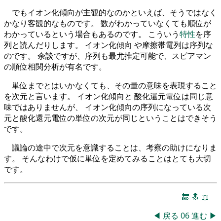
でもイオン化傾向が主観的なのかといえば、そうではなく
かなり客観的なものです。 数がわかっていなくても順位が
わかっているという場合もあるのです。 こういう
特性
を序
列と読んだりします。 イオン化傾向 や摩擦帯電列は序列な
のです。 余談ですが、序列も最尤推定可能で、スピアマン
の順位相関分析が有名です。
単位までとはいかなくても、その量の意味を表現すること
を次元と言います。 イオン化傾向と 酸化還元電位は同じ意
味ではありませんが、 イオン化傾向の序列になっている次
元と酸化還元電位の単位の次元が同じということはできそう
です。
議論の途中で次元を意識することは、考察の助けになりま
す。 そんなわけで仮に単位を定めてみることはとても大切
です。
🔚
🔝
📖
◀
戻る
06
進む
▶