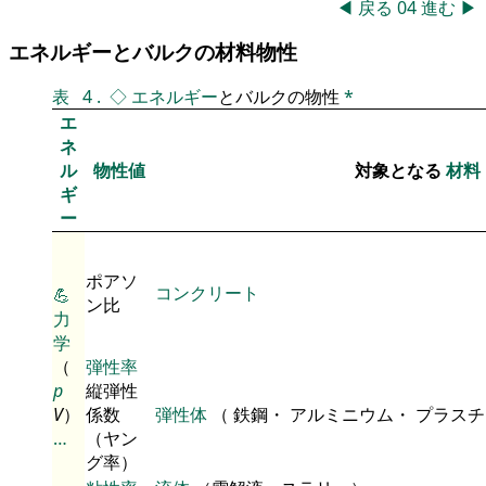
◀
戻る
04
進む
▶
エネルギーとバルクの材料物性
表
4
.
◇
エネルギー
とバルクの物性
*
エ
ネ
ル
物性値
対象となる
材料
ギ
ー
ポアソ
コンクリート
💪
ン比
力
学
（
弾性率
p
縦弾性
V
）
係数
弾性体
（ 鉄鋼・ アルミニウム・ プラス
…
（ヤン
グ率）