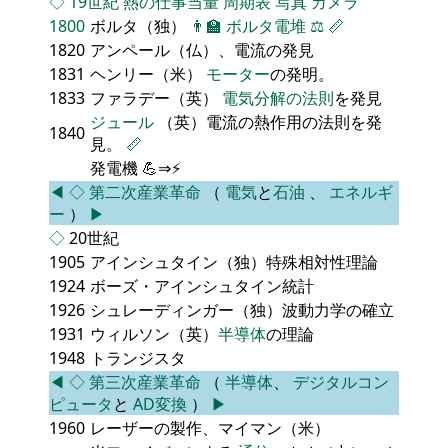
◇
19世紀
熱の仕事当量
周期表
写真
カメラ
1800
ボルタ（独）
👨‍🏫
ボルタ電堆
⚖️
📏
1820
アンペール（仏）、電流の発見
1831
ヘンリー（米）
モーター
の発明。
1833
ファラデー（英）
電気分解の法則
を発見
ジュール
（英）電流の熱作用の法則を発
1840
見。
📏
発電機 💪⇒⚡
◀
◇
第二次産業革命
（
電気
と
石油
、
エネルギ
ー
）
▶
◇
20世紀
1905
アインシュタイン（独）特殊相対性理論
1924
ボーズ・アインシュタイン統計
1926
シュレーディンガー（独）波動力学の確立
1931
ウィルソン（英）
半導体
の理論
1948
トランジスタ
◀
◇
第三次産業革命
（
半導体
、
デジタルコン
ピュータ
と
AD変換
）
▶
1960
レーザーの製作、マイマン（米）