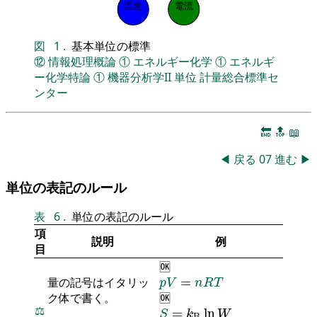
温度
電流
図
1
.
基本単位の標準
⑫
情報処理概論
①
エネルギー化学
①
エネルギ
ー化学特論
①
機器分析学II
単位
計量総合標準セ
ンター
🔚
🔝
📖
◀
戻る
07
進む
▶
単位の表記のルール
表
6
.
単位の表記のルール
項
説明
例
目
🆗
p
V
=
n
R
T
量の記号はイタリッ
=
p
V
n
R
T
ク体で書く。
🆗
S
=
k
B
ln
W
⚖️
=
ln
S
k
W
B