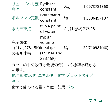
R
∞
リュードベリ定
Rydberg
1.0973731568
R
∞
数
*
constant
k
B
Boltzmann
-
ボルツマン定数
1.380649×10
k
B
constant
T
tp
(
H
2
O
)
triple point
(
H
O
)
水の三重点
273.15
T
tp
2
of water
molar
完全気体
volume
V
0
（1bar,273.15K)
ideal gas
22.710981(40
V
0
のモル体積
(at 1bar and
273.15K)
カッコの中の数値は最後の桁につく標準不確かさ
を示す。
物理量
数式
01
エネルギー化学
プロットタイプ
unit
9
)
化学で使われる量・単位・記号
水
🔚
🔝
📖