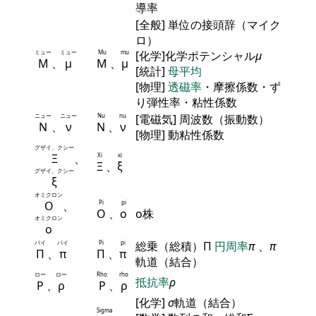
導率
[全般] 単位の接頭辞（マイク
ロ）
ミュー
ミュー
Mu
mu
[化学]化学ポテンシャル
μ
Μ
、
μ
Μ
、
μ
[統計]
母平均
[物理]
透磁率
・摩擦係数・ず
り弾性率・粘性係数
ニュー
ニュー
Nu
nu
[電磁気] 周波数（振動数）
Ν
、
ν
Ν
、
ν
[物理] 動粘性係数
グザイ、クシー
Ξ
、
Xi
xi
Ξ
、
ξ
グザイ、クシー
ξ
オミクロン
Ο
、
Pi
pi
Ο
、
ο
ο株
オミクロン
ο
パイ
パイ
Pi
pi
総乗（総積）Π
円周率
π
、
π
Π
、
π
Π
、
π
軌道（結合）
ロー
ロー
Rho
rho
抵抗率
ρ
Ρ
、
ρ
Ρ
、
ρ
[化学]
σ
軌道（結合）
Sigma