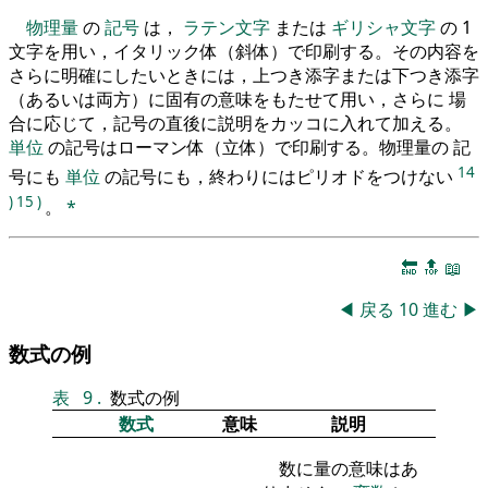
物理量
の
記号
は，
ラテン文字
または
ギリシャ文字
の 1
文字を用い，イタリック体（斜体）で印刷する。その内容を
さらに明確にしたいときには，上つき添字または下つき添字
（あるいは両方）に固有の意味をもたせて用い，さらに 場
合に応じて，記号の直後に説明をカッコに入れて加える。
単位
の記号はローマン体（立体）で印刷する。物理量の 記
14
号にも
単位
の記号にも，終わりにはピリオドをつけない
)
15
)
。
*
🔚
🔝
📖
◀
戻る
10
進む
▶
数式の例
表
9
.
数式の例
数式
意味
説明
数に量の意味はあ