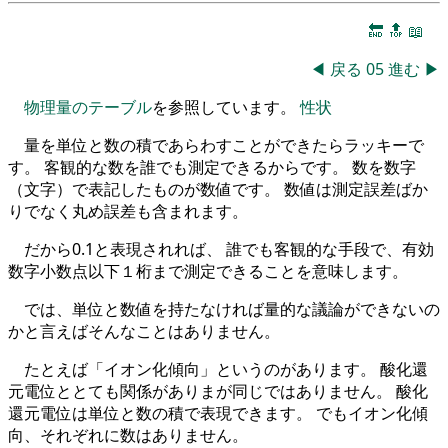
🔚
🔝
📖
◀
戻る
05
進む
▶
物理量のテーブル
を参照しています。
性状
量を単位と数の積であらわすことができたらラッキーで
す。 客観的な数を誰でも測定できるからです。 数を数字
（文字）で表記したものが数値です。 数値は測定誤差ばか
りでなく丸め誤差も含まれます。
だから0.1と表現されれば、 誰でも客観的な手段で、有効
数字小数点以下１桁まで測定できることを意味します。
では、単位と数値を持たなければ量的な議論ができないの
かと言えばそんなことはありません。
たとえば「イオン化傾向」というのがあります。 酸化還
元電位ととても関係がありまが同じではありません。 酸化
還元電位は単位と数の積で表現できます。 でもイオン化傾
向、それぞれに数はありません。