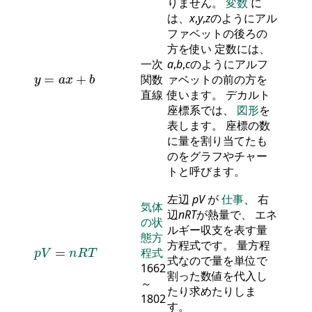
りません。
変数
に
は、
x
,
y
,
z
のようにアル
ファベットの後ろの
方を使い 定数には、
一次
a
,
b
,
c
のようにアルフ
y
=
a
x
+
b
=
+
関数
ァベットの前の方を
y
a
x
b
直線
使います。 デカルト
座標系では、
図形
を
表します。 座標の数
に量を割り当てたも
のをグラフやチャー
トと呼びます。
左辺
p
V
が
仕事
、 右
気体
辺
n
R
T
が熱量で、 エネ
の状
ルギー収支を表す量
態方
p
V
=
n
R
T
方程式です。 量方程
=
程式
p
V
n
R
T
式なので量を単位で
1662
割った数値を代入し
～
たり求めたりしま
1802
す。