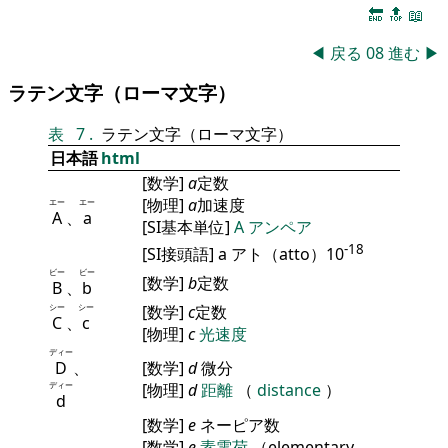
🔚
🔝
📖
◀
戻る
08
進む
▶
ラテン文字（ローマ文字）
表
7
.
ラテン文字（ローマ文字）
日本語
html
[数学]
a
定数
[物理]
a
加速度
エー
エー
A
、
a
[SI基本単位]
A
アンペア
-18
[SI接頭語] a アト（atto）10
ビー
ビー
[数学]
b
定数
B
、
b
シー
シー
[数学]
c
定数
C
、
c
[物理]
c
光速度
ディー
D
、
[数学]
d
微分
ディー
[物理]
d
距離
（
distance
）
d
[数学]
e
ネーピア数
[数学]
e
素電荷
（elementary