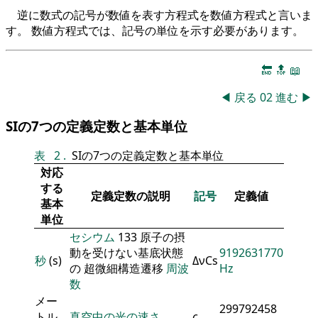
逆に数式の記号が数値を表す方程式を数値方程式と言いま
す。 数値方程式では、記号の単位を示す必要があります。
🔚
🔝
📖
◀
戻る
02
進む
▶
SIの7つの定義定数と基本単位
表
2
.
SIの7つの定義定数と基本単位
対応
する
定義定数の説明
記号
定義値
基本
単位
セシウム
133 原子の摂
動を受けない基底状態
9192631770
秒
(s)
ΔνCs
の 超微細構造遷移
周波
Hz
数
メー
299792458
トル
真空中の光の速さ
c