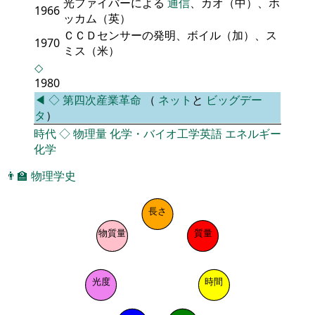
光ファイバーによる
通信
、カオ（中）、ホ
1966
ッカム（英）
ＣＣＤセンサーの発明、ボイル（加）、ス
1970
ミス（米）
◇
1980
◀
◇
第四次産業革命
（
ネット
と
ビッグデー
タ
）
時代
◇
物理量
化学・バイオ工学英語
エネルギー
化学
👨‍🏫
物理学史
長さ
物質量
質量
光度
時間