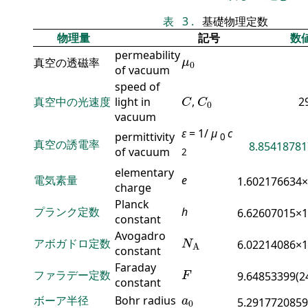
表
3
.
基礎物理定数
物理量
記号
数
permeability
μ
0
真空の透磁率
μ
0
of vacuum
speed of
C
C
0
真空中の光速度
light in
,
2
C
C
0
vacuum
ε
= 1/
μ
c
permittivity
0
真空の誘電率
8.85418781
of vacuum
2
elementary
電気素量
e
1.602176634
charge
Planck
プランク定数
h
6.62607015×
constant
N
A
Avogadro
アボガドロ定数
6.02214086×
N
A
constant
F
Faraday
ファラデー定数
9.64853399(2
F
constant
a
0
ボーア半径
Bohr radius
a
5.2917720859
0