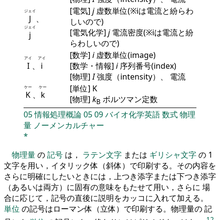
[電気]
j
虚数単位(※iは電流と紛らわ
ジェイ
J
、
しいので)
ジェイ
[電気化学]
j
電流密度(※iは電流と紛
j
らわしいので)
[数学]
i
虚数単位(image)
アイ
アイ
I
、
i
[数学・情報]
i
序列番号(index)
[物理]
I
強度（intensity）、 電流
[単位] K
ケー
ケー
K
、
k
[物理]
k
ボルツマン定数
B
05
情報処理概論
05
09
バイオ化学英語
数式
物理
量
ノーメンカルチャー
*
物理量
の
記号
は，
ラテン文字
または
ギリシャ文字
の 1
文字を用い，イタリック体（斜体）で印刷する。その内容を
さらに明確にしたいときには，上つき添字または下つき添字
（あるいは両方）に固有の意味をもたせて用い，さらに 場
合に応じて，記号の直後に説明をカッコに入れて加える。
単位
の記号はローマン体（立体）で印刷する。物理量の 記
12