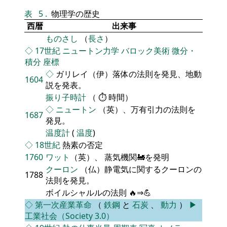
表
5
.
物理学の歴史
西暦
出来事
ものさし
（
長さ
）
◇
17世紀
ニュートン力学
バロック美術
微分・
積分
座標
◇
ガリレイ（伊）落体の法則を発見、地動
1604
説を発表。
振り子時計
（ ⏱ 時間）
◇
ニュートン
（英）、万有引力の法則を
1687
発見。
温度計
(
温度
)
◇
18世紀
熱素の否定
1760
ワット
（英）、 蒸気機関🚂を発明
クーロン
（仏）静電気に関するクーロンの
1788
法則を発見。
ボイルシャルルの法則 🔥⇒💪
◇
第一次産業革命
（
鉄鋼
と
石炭
、
動力
）
▶
工業社会（Society 3.0）