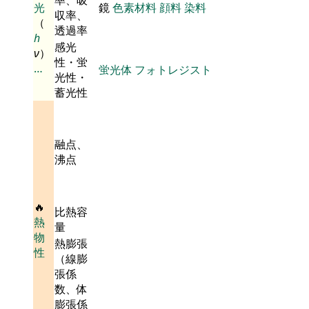
光
鏡
色素材料
顔料
染料
収率、
（
透過率
h
感光
ν
）
性・蛍
…
蛍光体
フォトレジスト
光性・
蓄光性
融点、
沸点
🔥
比熱容
熱
量
物
熱膨張
性
（線膨
張係
数、体
膨張係