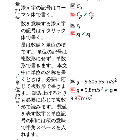
量
🆗
C
添え字の記号はロー
p
記
マン体で書く。
🆖
C
✔
C
p
p
号
数を意味する添え字
🆗
x
i
の記号はイタリック
🆖
x
✔
x
i
i
体で書く。
量は数値と単位の積
です。 単位の記号は
複数形にせず、単数
形で書きます。 本文
中に単位の名称を書
📏
くときは、必要に応
2
🆗
g
= 9.806 65 m/s
単
じて複数形で書きま
2
位
🆖
g
= 9.8m/s
✔
g =
す。 読み上げるとき
記
2
9.8
半角
m/s
も必要に応じて複数
Ⅴ
号
形で読みます。 数値
を表す数字と単位記
号の間には積の意味
で半角スペースを入
れます。