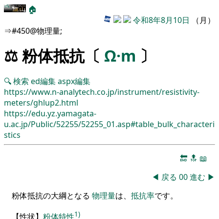
🏠
令和8年8月10日
（月）
⇒#450@物理量;
⚖️ 粉体抵抗〔
Ω·m
〕
🔍
検索
ed編集
aspx編集
https://www.n-analytech.co.jp/instrument/resistivity-
meters/ghlup2.html
https://edu.yz.yamagata-
u.ac.jp/Public/52255/52255_01.asp#table_bulk_characteri
stics
🔚
🔝
📖
◀
戻る
00
進む
▶
粉体抵抗の大綱となる
物理量
は、
抵抗率
です。
1)
【
性状
】
粉体
特性