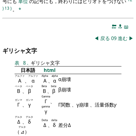
号にも
単位
の記号にも，終わりにはピリオドをつけない
)
13
)
。
*
🔚
🔝
📖
◀
戻る
09
進む
▶
ギリシャ文字
表
8
.
ギリシャ文字
日本語
html
アルファ
アルファ
Alpha
alpha
α崩壊
Α
、
α
Α
、
α
ベータ
ベータ
Beta
beta
β崩壊
Β
、
β
Β
、
β
Gamma
ガンマ
ガンマ
Γ
、
Γ
、
γ
Γ関数 、γ崩壊 、活量係数
γ
gamma
γ
デルタ
デルタ
Δ
、
δ
Delta
delta
Δ
、
δ
差分Δ
デルタ
（
⊿
）