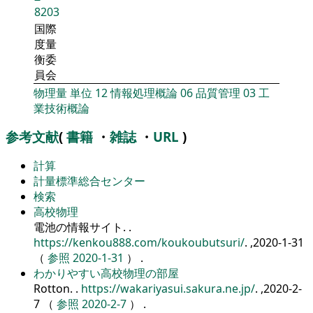
8203
国際
度量
衡委
員会
物理量
単位
12
情報処理概論
06
品質管理
03
工
業技術概論
参考文献
(
書籍
・
雑誌
・
URL
)
計算
計量標準総合センター
検索
高校物理
電池の情報サイト.
.
https://kenkou888.com/koukoubutsuri/
. ,2020-1-31
（
参照 2020-1-31
） .
わかりやすい高校物理の部屋
Rotton.
.
https://wakariyasui.sakura.ne.jp/
. ,2020-2-
7 （
参照 2020-2-7
） .