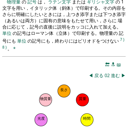
物理量
の
記号
は，
ラテン文字
または
ギリシャ文字
の 1
文字を用い，イタリック体（斜体）で印刷する。その内容を
さらに明確にしたいときには，上つき添字または下つき添字
（あるいは両方）に固有の意味をもたせて用い，さらに 場
合に応じて，記号の直後に説明をカッコに入れて加える。
単位
の記号はローマン体（立体）で印刷する。物理量の 記
7
)
号にも
単位
の記号にも，終わりにはピリオドをつけない
8
)
。
*
🔚
🔝
📖
◀
戻る
02
進む
▶
長さ
物質量
質量
光度
時間