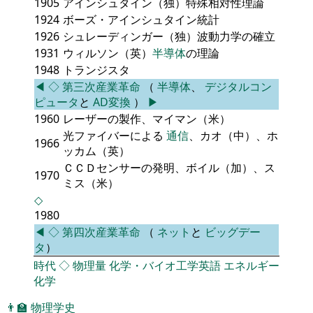
1905
アインシュタイン（独）特殊相対性理論
1924
ボーズ・アインシュタイン統計
1926
シュレーディンガー（独）波動力学の確立
1931
ウィルソン（英）
半導体
の理論
1948
トランジスタ
◀
◇
第三次産業革命
（
半導体
、
デジタルコン
ピュータ
と
AD変換
）
▶
1960
レーザーの製作、マイマン（米）
光ファイバーによる
通信
、カオ（中）、ホ
1966
ッカム（英）
ＣＣＤセンサーの発明、ボイル（加）、ス
1970
ミス（米）
◇
1980
◀
◇
第四次産業革命
（
ネット
と
ビッグデー
タ
）
時代
◇
物理量
化学・バイオ工学英語
エネルギー
化学
👨‍🏫
物理学史