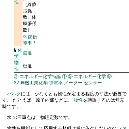
性
（線膨
張係
数、体
膨張係
数）、
⚖️
熱伝
導率
*
🧪
化
濃度
学
物
密度
性
⑦
エネルギー化学特論
①
③
エネルギー化学
⑧
82
無機工業化学
導電率
メーター
センサー
バルク
には、少なくとも物性が定まる程度の寸法が必要で
す。 たとえば、原子内部などに、
物性
を議論するのは無意
味です。
水
の三重点は、物理定数です。
物性を機能として応用する材料は量に依存しないので
ファ