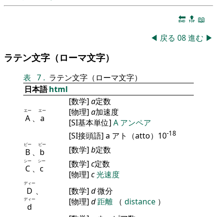
🔚
🔝
📖
◀
戻る
08
進む
▶
ラテン文字（ローマ文字）
表
7
.
ラテン文字（ローマ文字）
日本語
html
[数学]
a
定数
[物理]
a
加速度
エー
エー
A
、
a
[SI基本単位]
A
アンペア
-18
[SI接頭語] a アト（atto）10
ビー
ビー
[数学]
b
定数
B
、
b
シー
シー
[数学]
c
定数
C
、
c
[物理]
c
光速度
ディー
D
、
[数学]
d
微分
ディー
[物理]
d
距離
（
distance
）
d