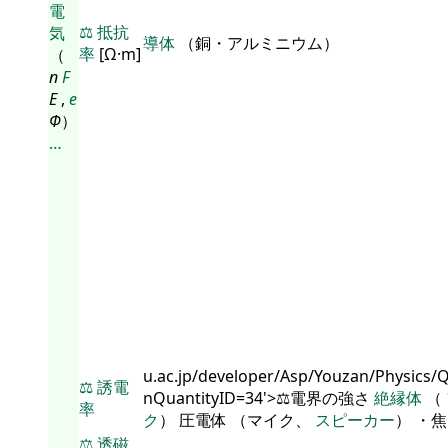
電
⚖️
抵抗
気
導体
（銅・アルミニウム）
率
[Ω·m]
（
n
F
E
,
e
Φ
）
…
u.ac.jp/developer/Asp/Youzan/Physics/
⚖️
誘電
nQuantityID=34'>⚖️電界の強さ
絶縁体
（
率
ク
） 圧電体 （マイク、
スピーカー
） ・
⚖️
透磁