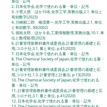
単位・記号
2
.
日本化学会,化学で使われる量・単位・記号
3
.
小菅人慈 ほか10名,化学工学,実教出版,2.1. 単位と
有効数字(2023)
4
.
川崎順二郎 種茂豊一,化学工学,実教出版,2.1. 単位
と有効数字, 30(2002)
5
.
堀桂太郎、ほか９名,工業情報数理,実教出版,10.1. 単
位と数理処理(2023)
6
.
計量管理新教科書作成委員会,計量管理の基礎と応
用,コロナ社,3.1. 量と単位, p.41(2020)
7
.
日本化学会,化学で使われる量・単位・記号
8
.
The Chemical Society of Japan,化学で使われる量・
単位・記号
9
.
計量管理新教科書作成委員会,計量管理の基礎と応
用,コロナ社,1.3. 計量管理と計量法, p.13(2020)
10
.
The Chemical Society of Japan,化学で使われる
量・単位・記号
11
.
計量管理新教科書作成委員会,計量管理の基礎と応
用,コロナ社,3.1. 量と単位, p.41(2020)
12
.
日本化学会,化学で使われる量・単位・記号
13
.
The Chemical Society of Japan,化学で使われる