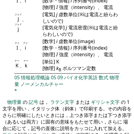
I
、
i
[数学・情報]
i
序列番号(index)
[物理]
I
強度（intensity）、 電流
[電気]
j
虚数単位(※iは電流と紛らわ
ジェイ
J
、
しいので)
ジェイ
[電気化学]
j
電流密度(※iは電流と紛
j
らわしいので)
[数学]
i
虚数単位(image)
アイ
アイ
I
、
i
[数学・情報]
i
序列番号(index)
[物理]
I
強度（intensity）、 電流
[単位] K
ケー
ケー
K
、
k
[物理]
k
ボルツマン定数
B
05
情報処理概論
05
09
バイオ化学英語
数式
物理
量
ノーメンカルチャー
*
物理量
の
記号
は，
ラテン文字
または
ギリシャ文字
の 1
文字を用い，イタリック体（斜体）で印刷する。その内容を
さらに明確にしたいときには，上つき添字または下つき添字
（あるいは両方）に固有の意味をもたせて用い，さらに 場
合に応じて，記号の直後に説明をカッコに入れて加える。