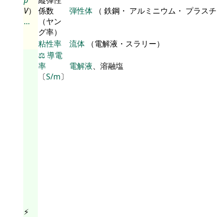
V
）
係数
弾性体
（ 鉄鋼・ アルミニウム・ プラス
…
（ヤン
グ率）
粘性率
流体
（電解液・スラリー）
⚖️
導電
率
電解液
、溶融塩
〔
S/m
〕
⚡