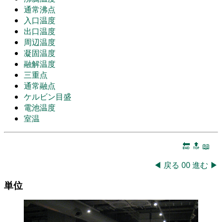
通常沸点
入口温度
出口温度
周辺温度
凝固温度
融解温度
三重点
通常融点
ケルビン目盛
電池温度
室温
🔚
🔝
📖
◀
戻る
00
進む
▶
単位