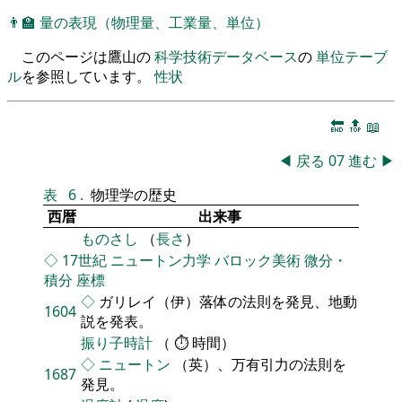
👨‍🏫
量の表現（物理量、工業量、単位）
このページは鷹山の
科学技術データベース
の
単位テーブ
ル
を参照しています。
性状
🔚
🔝
📖
◀
戻る
07
進む
▶
表
6
.
物理学の歴史
西暦
出来事
ものさし
（
長さ
）
◇
17世紀
ニュートン力学
バロック美術
微分・
積分
座標
◇
ガリレイ（伊）落体の法則を発見、地動
1604
説を発表。
振り子時計
（ ⏱ 時間）
◇
ニュートン
（英）、万有引力の法則を
1687
発見。