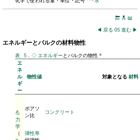
化学で使われる量・単位・記号
水
🔚
🔝
📖
◀
戻る
05
進む
▶
エネルギーとバルクの材料物性
表
5
.
◇
エネルギー
とバルクの物性
*
エ
ネ
ル
物性値
対象となる
材料
ギ
ー
ポアソ
コンクリート
💪
ン比
力
学
（
弾性率
p
縦弾性