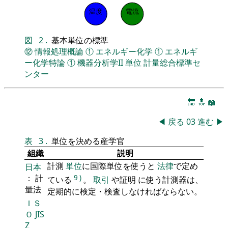
温度
電流
図
2
.
基本単位の標準
⑫
情報処理概論
①
エネルギー化学
①
エネルギ
ー化学特論
①
機器分析学II
単位
計量総合標準セ
ンター
🔚
🔝
📖
◀
戻る
03
進む
▶
表
3
.
単位を決める産学官
組織
説明
計測
単位
に国際単位を使うと
法律
で定め
日本
： 計
9
)
ている
。
取引
や証明 に使う計測器は、
量法
定期的に検定・検査しなければならない。
ＩＳ
Ｏ
JIS
Z