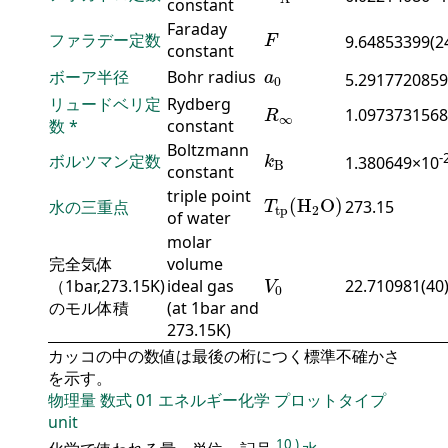
constant
F
Faraday
ファラデー定数
9.64853399(2
F
constant
a
0
ボーア半径
Bohr radius
a
5.2917720859
0
R
∞
リュードベリ定
Rydberg
1.0973731568
R
∞
数
*
constant
k
B
Boltzmann
-
ボルツマン定数
1.380649×10
k
B
constant
T
tp
(
H
2
O
)
triple point
(
H
O
)
水の三重点
273.15
T
tp
2
of water
molar
完全気体
volume
V
0
（1bar,273.15K)
ideal gas
22.710981(40
V
0
のモル体積
(at 1bar and
273.15K)
カッコの中の数値は最後の桁につく標準不確かさ
を示す。
物理量
数式
01
エネルギー化学
プロットタイプ
unit
10
)