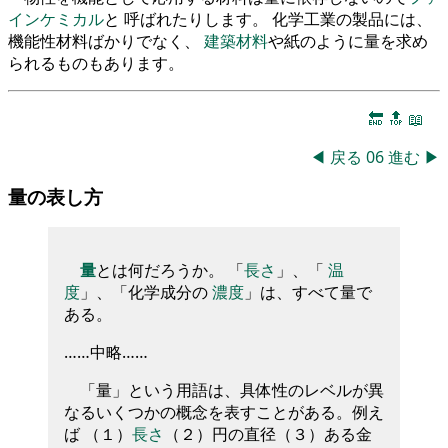
インケミカル
と 呼ばれたりします。 化学工業の製品には、
機能性材料ばかりでなく、
建築材料
や紙のように量を求め
られるものもあります。
🔚
🔝
📖
◀
戻る
06
進む
▶
量の表し方
量
とは何だろうか。 「
長さ
」、「
温
度
」、「化学成分の
濃度
」は、すべて量で
ある。
……中略……
「量」という用語は、具体性のレベルが異
なるいくつかの概念を表すことがある。例え
ば （１）
長さ
（２）円の直径（３）ある金