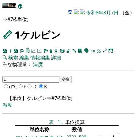
🏠
令和8年8月7日
（金）
⇒#7@単位;
📏
1ケルビン
🏫
👨‍🏫
💯
🗒️
📈
📉
🏞
🧪
🧬
🚂
🔬
🔧
🏢
🗣️
👀
⚖️
📏
🧮
🔍
検索
編集
情報編集
詳細
主な物理量：
温度
d°C
F
°C
K
【単位】ケルビン⇒#7@単位;
温度
表
1
.
単位換算
単位名称
数値
-2721.500
3