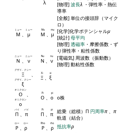
λ
[物理]
波長
λ
・弾性率・熱伝
導率
[全般] 単位の接頭辞（マイク
ロ）
ミュー
ミュー
Mu
mu
[化学]化学ポテンシャル
μ
Μ
、
μ
Μ
、
μ
[統計]
母平均
[物理]
透磁率
・摩擦係数・ず
り弾性率・粘性係数
ニュー
ニュー
Nu
nu
[電磁気] 周波数（振動数）
Ν
、
ν
Ν
、
ν
[物理] 動粘性係数
グザイ、クシー
Ξ
、
Xi
xi
Ξ
、
ξ
グザイ、クシー
ξ
オミクロン
Ο
、
Pi
pi
Ο
、
ο
ο株
オミクロン
ο
パイ
パイ
Pi
pi
総乗（総積）Π
円周率
π
、
π
Π
、
π
Π
、
π
軌道（結合）
ロー
ロー
Rho
rho
抵抗率
ρ
Ρ
、
ρ
Ρ
、
ρ