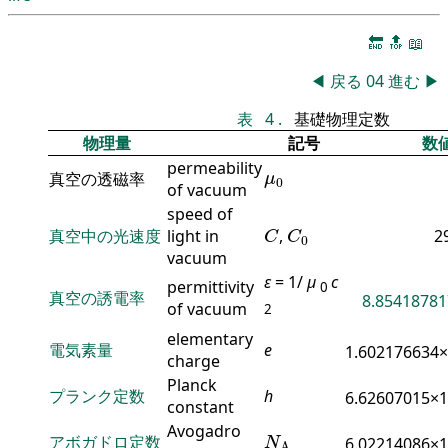
🔚
🔝
📖
◀
戻る
04
進む
▶
表
4
.
基礎物理定数
物理量
記号
数
permeability
μ
0
真空の透磁率
μ
0
of vacuum
speed of
C
C
0
真空中の光速度
light in
,
2
C
C
0
vacuum
ε
= 1/
μ
c
permittivity
0
真空の誘電率
8.85418781
of vacuum
2
elementary
電気素量
e
1.602176634
charge
Planck
プランク定数
h
6.62607015×
constant
N
A
Avogadro
アボガドロ定数
6.02214086×
N
A