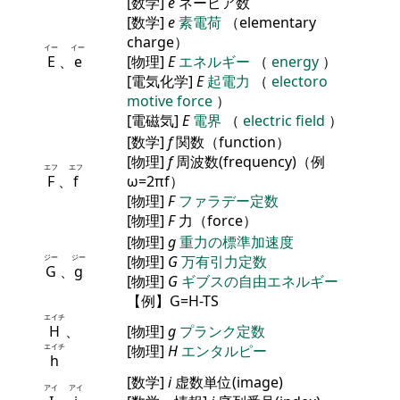
[数学]
e
ネーピア数
[数学]
e
素電荷
（elementary
charge）
イー
イー
E
、
e
[物理]
E
エネルギー
（
energy
）
[電気化学]
E
起電力
（
electoro
motive force
）
[電磁気]
E
電界
（
electric field
）
[数学]
f
関数（function）
[物理]
f
周波数(frequency)（例
エフ
エフ
F
、
f
ω=2πf）
[物理]
F
ファラデー定数
[物理]
F
力（force）
[物理]
g
重力の標準加速度
ジー
ジー
[物理]
G
万有引力定数
G
、
g
[物理]
G
ギブスの自由エネルギー
【例】G=H-TS
エイチ
H
、
[物理]
g
プランク定数
エイチ
[物理]
H
エンタルピー
h
[数学]
i
虚数単位(image)
アイ
アイ