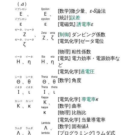
（
⊿
）
イプシロン
Epsilon
[数学]微少量、
ε
-
δ
論法
Ε
、
Ε
、
[統計]
誤差
イプシロン
epsilon
ε
ε
[電磁気]
誘電率
ε
ゼータ、ツェータ
Ζ
、
Zeta
zeta
[
制御
] ダンピング係数
Ζ
、
ζ
ゼータ、ツェータ
[電気化学]ゼータ電位
ζ
[物理] 粘性係数
イータ
イータ
Eta
eta
[電気] 電力効率・電源効率な
Η
、
η
Η
、
η
ど
[電気化学]
過電圧
シータ
シータ
Theta
theta
[数学] 角度
Θ
、
θ
Θ
、
θ
イオタ
イオタ
Theta
theta
Ι
、
ι
Ι
、
ι
Kappa
[電気化学]
導電率
κ
Κ
、
カッパ
カッパ
Κ
、
κ
[数学] 曲率
kappa
κ
[物理] 比熱比
[電気化学] 当量導電率
Lambda
[数学] 固有値
λ
Λ
、
ラムダ
ラムダ
Λ
、
λ
[プログラミング] ラムダ式
lambda