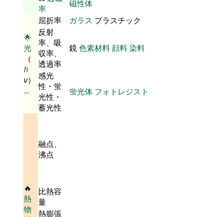
磁性体
率
屈折率
ガラス
プラスチック
反射
🌟
率、吸
光
鏡
色素材料
顔料
染料
収率、
（
透過率
h
感光
ν
）
性・蛍
…
蛍光体
フォトレジスト
光性・
蓄光性
融点、
沸点
🔥
比熱容
熱
量
物
熱膨張