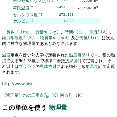
デシセルシウス度
d°C
-2.722×10
華氏温度
F
-457.866
3
-0.458×10
セルシウス度
°C
-272.150
ケルビン
K
1.000
長さ
ｌ
〔
m
〕
、
質量
m
〔
kg
〕
、
時間
t
〔
s
〕
、
電流
I
〔
A
〕
、
熱力学
温度
T
〔
K
〕
、
物質量
n
〔
mol
〕
及び
光度
l
〔
cd
〕
は次元
的に独立な物理量であるとみなされます
。
温度
定点
を
使い熱力学で定義された
温度
目盛
りです
。
銀の融
点である
961
.
78
度まで標準白金抵抗
温度
計で定義され
、
そ
れ以上は
プランク
の
黒体放射
に
よる補外と放射
温度
計で定義
されます
。
http://www.aist.…
【
物理量
】
水の三重点
T
〔
K
〕
融点
T
〔
K
〕
tp
m
この単位を使う
物理量