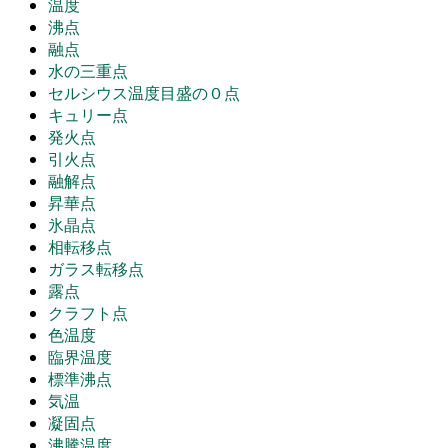
温度
沸点
融点
水の三重点
セルシウス温度目盛の０点
キュリー点
発火点
引火点
融解点
昇華点
氷晶点
相転移点
ガラス転移点
露点
クラフト点
色温度
臨界温度
標準沸点
気温
凝固点
沸騰温度