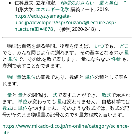
仁科辰夫, 立花和宏.
物理のおさらい－量と単位－
.
山形大学,
エネルギー化学
講義ノート, 2019.
https://edu.yz.yamagata-
u.ac.jp/developer/Asp/Youzan/@Lecture.asp?
nLectureID=4878
, （参照
2020-2-18
）.
物理は自然を測る学問。物理を使えば、
いつ
でも、
どこ
でも、みんな同じように測れます。 その基本となるのが
量
と
単位
で、その比を数で表します。 量にならない
性状
も、
序列で表すことができます。
物理量
は
単位
の倍数であり、数値と
単位
の積として表さ
れます。
量
と
量
との関係は、
式
で表すことができ、
数式
で示され
ます。
単位
が変わっても
量
は変わりません。 自然科学では
数式
に
単位
をつけません。 そのような数式では、数式の記
号がそのまま物理量の記号なのでを量方程式と言います。
https://www.mikado-d.co.jp/m-online/category/science-
life