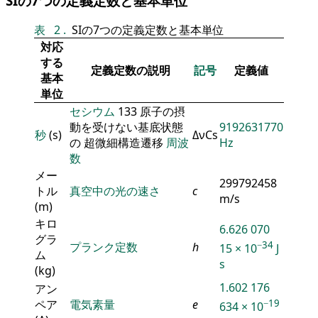
SIの7つの定義定数と基本単位
表
2
.
SIの7つの定義定数と基本単位
対応
する
定義定数の説明
記号
定義値
基本
単位
セシウム
133 原子の摂
動を受けない基底状態
9192631770
秒
(s)
ΔνCs
の 超微細構造遷移
周波
Hz
数
メー
299792458
トル
真空中の光の速さ
c
m/s
(m)
キロ
6.626 070
グラ
−34
プランク定数
h
15 × 10
J
ム
s
(kg)
1.602 176
アン
ペア
電気素量
e
−19
634 × 10