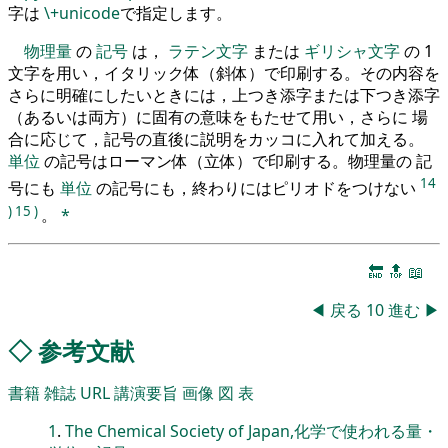
字は
\+unicode
で指定します。
物理量
の
記号
は，
ラテン文字
または
ギリシャ文字
の 1
文字を用い，イタリック体（斜体）で印刷する。その内容を
さらに明確にしたいときには，上つき添字または下つき添字
（あるいは両方）に固有の意味をもたせて用い，さらに 場
合に応じて，記号の直後に説明をカッコに入れて加える。
単位
の記号はローマン体（立体）で印刷する。物理量の 記
14
号にも
単位
の記号にも，終わりにはピリオドをつけない
)
15
)
。
*
🔚
🔝
📖
◀
戻る
10
進む
▶
◇
参考文献
書籍
雑誌
URL
講演要旨
画像
図
表
1
.
The Chemical Society of Japan,化学で使われる量・