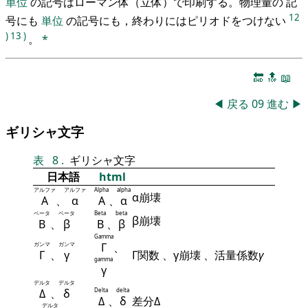
単位
の記号はローマン体（立体）で印刷する。物理量の 記
12
号にも
単位
の記号にも，終わりにはピリオドをつけない
)
13
)
。
*
🔚
🔝
📖
◀
戻る
09
進む
▶
ギリシャ文字
表
8
.
ギリシャ文字
日本語
html
アルファ
アルファ
Alpha
alpha
α崩壊
Α
、
α
Α
、
α
ベータ
ベータ
Beta
beta
β崩壊
Β
、
β
Β
、
β
Gamma
ガンマ
ガンマ
Γ
、
Γ
、
γ
Γ関数 、γ崩壊 、活量係数
γ
gamma
γ
デルタ
デルタ
Δ
、
δ
Delta
delta
Δ
、
δ
差分Δ
デルタ