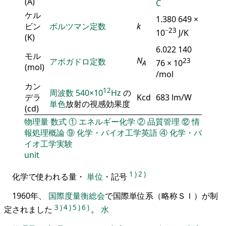
(A)
C
ケル
1.380 649 ×
ビン
ボルツマン定数
k
−23
10
J/K
(K)
6.022 140
モル
N
アボガドロ定数
23
76 × 10
A
(mol)
/mol
カン
12
周波数
540×10
Hz
の
デラ
Kcd
683 lm/W
単色
放射の視感効果度
(cd)
物理量
数式
①
エネルギー化学
②
品質管理
⑫
情
報処理概論
⑨
化学・バイオ工学英語
④
化学・バ
イオ工学実験
unit
1
)
2
)
化学で使われる量・
単位
・記号
1960年、
国際度量衡総会
で国際単位系（略称ＳＩ）が制
3
)
4
)
5
)
6
)
定されました
。
水