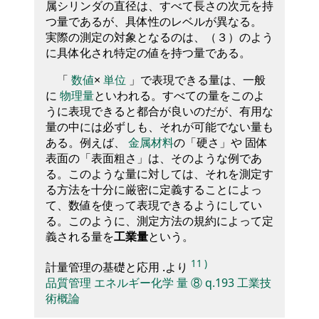
属シリンダの直径は、すべて長さの次元を持
つ量であるが、具体性のレベルが異なる。
実際の測定の対象となるのは、（３）のよう
に具体化され特定の値を持つ量である。
「
数値
×
単位
」で表現できる量は、一般
に
物理量
といわれる。すべての量をこのよ
うに表現できると都合が良いのだが、有用な
量の中には必ずしも、それが可能でない量も
ある。例えば、
金属材料
の「硬さ」や 固体
表面の「表面粗さ」は、そのような例であ
る。このような量に対しては、それを測定す
る方法を十分に厳密に定義することによっ
て、数値を使って表現できるようにしてい
る。このように、測定方法の規約によって定
義される量を
工業量
という。
11
)
計量管理の基礎と応用 .より
品質管理
エネルギー化学
量
⑧
q.193
工業技
術概論