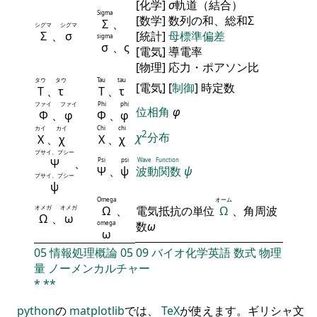
[化学]
σ
軌道（結合）
Sigma
[数学] 数列の和、総和Σ
Σ
、
シグマ
シグマ
Σ
、
σ
[統計]
母標準偏差
sigma
σ
、ς
[電気] 導電率
[物理] 応力・ポアソン比
タウ
タウ
Tau
tau
[電気] [
制御
] 時定数
Τ
、
τ
Τ
、
τ
ファイ
ファイ
Phi
phi
位相角
φ
Φ
、
φ
Φ
、
φ
カイ
カイ
Chi
chi
2
χ
分布
Χ
、
χ
Χ
、
χ
プサイ、プシー
Ψ
、
Psi
psi
Wave Function
Ψ
、
ψ
波動関数
ψ
プサイ、プシー
ψ
Omega
オーム
オメガ
オメガ
Ω
、
電気抵抗の単位
Ω
、角周波
Ω
、
ω
omega
数
ω
ω
05
情報処理概論
05
09
バイオ化学英語
数式
物理
量
ノーメンカルチャー
*
**
python
の
matplotlib
では、
TeX
が使えます。ギリシャ文