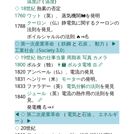
温度計
(
温度
)
◇
18世紀
熱素の否定
1760
ワット
（英）、 蒸気機関🚂を発明
クーロン
（仏）静電気に関するクーロンの
1788
法則を発見。
ボイルシャルルの法則 🔥⇒💪
◇
第一次産業革命
（
鉄鋼
と
石炭
、
動力
）
▶
工業社会（Society 3.0）
◇
19世紀
熱の仕事当量
周期表
写真
カメラ
1800
ボルタ（独）
👨‍🏫
ボルタ電堆
⚖️
📏
1820
アンペール（仏）、電流の発見
1831
ヘンリー（米）
モーター
の発明。
1833
ファラデー（英）
電気分解の法則
を発見
ジュール
（英）電流の熱作用の法則を発
1840
見。
📏
発電機 💪⇒⚡
◀
◇
第二次産業革命
（
電気
と
石油
、
エネルギ
ー
）
▶
◇
20世紀