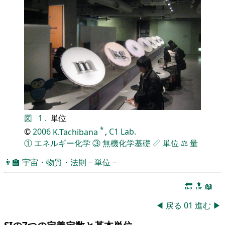
図
1
.
単位
*
©
2006
K.Tachibana
,
C1 Lab.
①
エネルギー化学
③
無機化学基礎
📏
単位
⚖️
量
👨‍🏫
宇宙・物質・法則－単位－
🔚
🔝
📖
◀
戻る
01
進む
▶