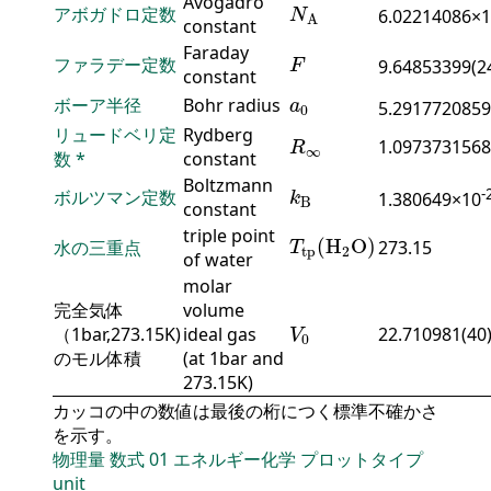
N
A
Avogadro
アボガドロ定数
6.02214086×
N
A
constant
F
Faraday
ファラデー定数
9.64853399(2
F
constant
a
0
ボーア半径
Bohr radius
a
5.2917720859
0
R
∞
リュードベリ定
Rydberg
1.0973731568
R
∞
数
*
constant
k
B
Boltzmann
-
ボルツマン定数
1.380649×10
k
B
constant
T
tp
(
H
2
O
)
triple point
(
H
O
)
水の三重点
273.15
T
tp
2
of water
molar
完全気体
volume
V
0
（1bar,273.15K)
ideal gas
22.710981(40
V
0
のモル体積
(at 1bar and
273.15K)
カッコの中の数値は最後の桁につく標準不確かさ
を示す。
物理量
数式
01
エネルギー化学
プロットタイプ
unit