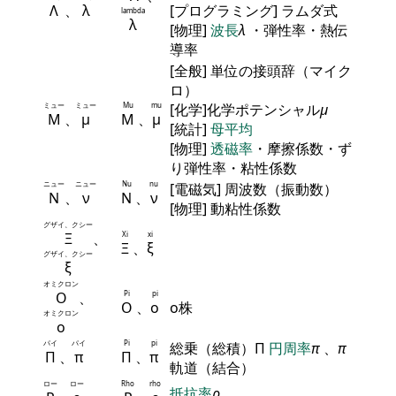
Λ
、
λ
[プログラミング] ラムダ式
lambda
λ
[物理]
波長
λ
・弾性率・熱伝
導率
[全般] 単位の接頭辞（マイク
ロ）
ミュー
ミュー
Mu
mu
[化学]化学ポテンシャル
μ
Μ
、
μ
Μ
、
μ
[統計]
母平均
[物理]
透磁率
・摩擦係数・ず
り弾性率・粘性係数
ニュー
ニュー
Nu
nu
[電磁気] 周波数（振動数）
Ν
、
ν
Ν
、
ν
[物理] 動粘性係数
グザイ、クシー
Ξ
、
Xi
xi
Ξ
、
ξ
グザイ、クシー
ξ
オミクロン
Ο
、
Pi
pi
Ο
、
ο
ο株
オミクロン
ο
パイ
パイ
Pi
pi
総乗（総積）Π
円周率
π
、
π
Π
、
π
Π
、
π
軌道（結合）
ロー
ロー
Rho
rho
抵抗率
ρ