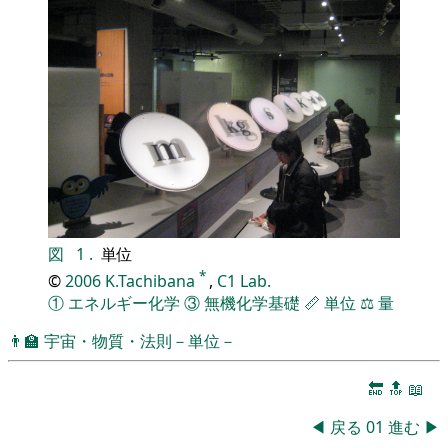
図
1
.
単位
*
©
2006
K.Tachibana
,
C1 Lab.
①
エネルギー化学
③
無機化学基礎
📏
単位
⚖️
量
👨‍🏫
宇宙・物質・法則－単位－
🔚
🔝
📖
◀
戻る
01
進む
▶