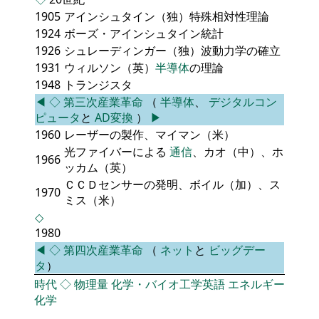
1905
アインシュタイン（独）特殊相対性理論
1924
ボーズ・アインシュタイン統計
1926
シュレーディンガー（独）波動力学の確立
1931
ウィルソン（英）
半導体
の理論
1948
トランジスタ
◀
◇
第三次産業革命
（
半導体
、
デジタルコン
ピュータ
と
AD変換
）
▶
1960
レーザーの製作、マイマン（米）
光ファイバーによる
通信
、カオ（中）、ホ
1966
ッカム（英）
ＣＣＤセンサーの発明、ボイル（加）、ス
1970
ミス（米）
◇
1980
◀
◇
第四次産業革命
（
ネット
と
ビッグデー
タ
）
時代
◇
物理量
化学・バイオ工学英語
エネルギー
化学