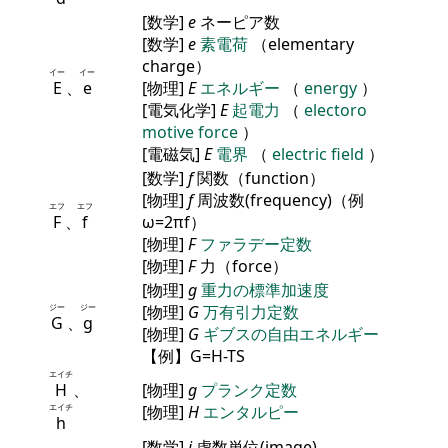
[数学]
e
ネーピア数
[数学]
e
素電荷
（elementary
charge）
イー
イー
E
、
e
[物理]
E
エネルギー
（
energy
）
[電気化学]
E
起電力
（
electoro
motive force
）
[電磁気]
E
電界
（
electric field
）
[数学]
f
関数（function）
[物理]
f
周波数(frequency)（例
エフ
エフ
F
、
f
ω=2πf）
[物理]
F
ファラデー定数
[物理]
F
力（force）
[物理]
g
重力の標準加速度
ジー
ジー
[物理]
G
万有引力定数
G
、
g
[物理]
G
ギブスの自由エネルギー
【例】G=H-TS
エイチ
H
、
[物理]
g
プランク定数
エイチ
[物理]
H
エンタルピー
h
[数学]
i
虚数単位(image)