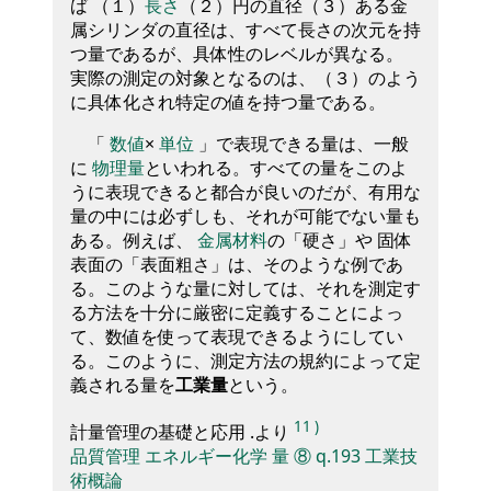
ば （１）
長さ
（２）円の直径（３）ある金
属シリンダの直径は、すべて長さの次元を持
つ量であるが、具体性のレベルが異なる。
実際の測定の対象となるのは、（３）のよう
に具体化され特定の値を持つ量である。
「
数値
×
単位
」で表現できる量は、一般
に
物理量
といわれる。すべての量をこのよ
うに表現できると都合が良いのだが、有用な
量の中には必ずしも、それが可能でない量も
ある。例えば、
金属材料
の「硬さ」や 固体
表面の「表面粗さ」は、そのような例であ
る。このような量に対しては、それを測定す
る方法を十分に厳密に定義することによっ
て、数値を使って表現できるようにしてい
る。このように、測定方法の規約によって定
義される量を
工業量
という。
11
)
計量管理の基礎と応用 .より
品質管理
エネルギー化学
量
⑧
q.193
工業技
術概論