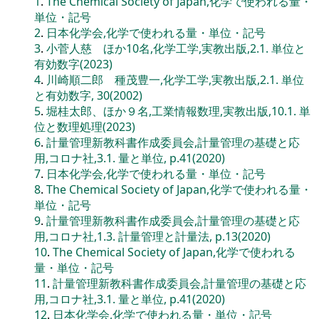
1
.
The Chemical Society of Japan,化学で使われる量・
単位・記号
2
.
日本化学会,化学で使われる量・単位・記号
3
.
小菅人慈 ほか10名,化学工学,実教出版,2.1. 単位と
有効数字(2023)
4
.
川崎順二郎 種茂豊一,化学工学,実教出版,2.1. 単位
と有効数字, 30(2002)
5
.
堀桂太郎、ほか９名,工業情報数理,実教出版,10.1. 単
位と数理処理(2023)
6
.
計量管理新教科書作成委員会,計量管理の基礎と応
用,コロナ社,3.1. 量と単位, p.41(2020)
7
.
日本化学会,化学で使われる量・単位・記号
8
.
The Chemical Society of Japan,化学で使われる量・
単位・記号
9
.
計量管理新教科書作成委員会,計量管理の基礎と応
用,コロナ社,1.3. 計量管理と計量法, p.13(2020)
10
.
The Chemical Society of Japan,化学で使われる
量・単位・記号
11
.
計量管理新教科書作成委員会,計量管理の基礎と応
用,コロナ社,3.1. 量と単位, p.41(2020)
12
.
日本化学会,化学で使われる量・単位・記号