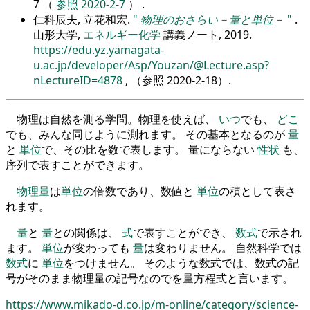
7 （
参照 2020-2-7
） .
仁科辰夫, 立花和宏.
物理のおさらい－量と単位－
.
山形大学,
エネルギー化学
講義ノート, 2019.
https://edu.yz.yamagata-
u.ac.jp/developer/Asp/Youzan/@Lecture.asp?
nLectureID=4878
, （参照
2020-2-18
）.
物理は自然を測る学問。物理を使えば、
いつ
でも、
どこ
でも、みんな同じように測れます。 その基本となるのが
量
と
単位
で、その比を数で表します。 量にならない
性状
も、
序列で表すことができます。
物理量
は
単位
の倍数であり、数値と
単位
の積として表さ
れます。
量
と
量
との関係は、
式
で表すことができ、
数式
で示され
ます。
単位
が変わっても
量
は変わりません。 自然科学では
数式
に
単位
をつけません。 そのような数式では、数式の記
号がそのまま物理量の記号なのでを量方程式と言います。
https://www.mikado-d.co.jp/m-online/category/science-