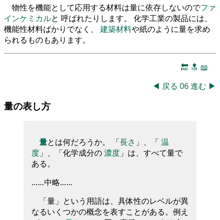
物性を機能として応用する材料は量に依存しないので
ファ
インケミカル
と 呼ばれたりします。 化学工業の製品には、
機能性材料ばかりでなく、
建築材料
や紙のように量を求め
られるものもあります。
🔚
🔝
📖
◀
戻る
06
進む
▶
量の表し方
量
とは何だろうか。 「
長さ
」、「
温
度
」、「化学成分の
濃度
」は、すべて量で
ある。
……中略……
「量」という用語は、具体性のレベルが異
なるいくつかの概念を表すことがある。例え