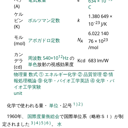
634 × 10
(A)
C
ケル
1.380 649 ×
ビン
ボルツマン定数
k
−23
10
J/K
(K)
6.022 140
モル
N
アボガドロ定数
23
76 × 10
A
(mol)
/mol
カン
12
周波数
540×10
Hz
の
デラ
Kcd
683 lm/W
単色
放射の視感効果度
(cd)
物理量
数式
①
エネルギー化学
②
品質管理
⑫
情
報処理概論
⑨
化学・バイオ工学英語
④
化学・バ
イオ工学実験
unit
1
)
2
)
化学で使われる量・
単位
・記号
1960年、
国際度量衡総会
で国際単位系（略称ＳＩ）が制
3
)
4
)
5
)
6
)
定されました
。
水