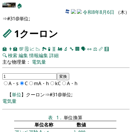
🏠
令和8年8月6日
（木）
⇒#31@単位;
📏
1クーロン
🏫
👨‍🏫
💯
🗒️
📈
📉
🏞
🧪
🧬
🚂
🔬
🔧
🏢
🗣️
👀
⚖️
📏
🧮
🔍
検索
編集
情報編集
詳細
主な物理量：
電気量
A・s
C
mA・h
kC
A・h
【
単位
】クーロン⇒#31@単位;
電気量
表
1
.
単位換算
単位名称
数値
アンペア秒
A・s
1.000