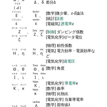
Δ
、
δ
差分Δ
デルタ
（
⊿
）
イプシロン
Epsilon
[数学]微少量、
ε
-
δ
論法
Ε
、
Ε
、
[統計]
誤差
イプシロン
epsilon
ε
ε
[電磁気]
誘電率
ε
ゼータ、ツェータ
Ζ
、
Zeta
zeta
[
制御
] ダンピング係数
Ζ
、
ζ
ゼータ、ツェータ
[電気化学]ゼータ電位
ζ
[物理] 粘性係数
イータ
イータ
Eta
eta
[電気] 電力効率・電源効率な
Η
、
η
Η
、
η
ど
[電気化学]
過電圧
シータ
シータ
Theta
theta
[数学] 角度
Θ
、
θ
Θ
、
θ
イオタ
イオタ
Theta
theta
Ι
、
ι
Ι
、
ι
Kappa
[電気化学]
導電率
κ
Κ
、
カッパ
カッパ
Κ
、
κ
[数学] 曲率
kappa
κ
[物理] 比熱比
[電気化学] 当量導電率
Lambda
[数学] 固有値
λ
Λ
、
ラムダ
ラムダ