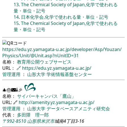
13
.
The Chemical Society of Japan,化学で使われる
量・単位・記号
14
.
日本化学会,化学で使われる量・単位・記号
15
.
The Chemical Society of Japan,化学で使われる
量・単位・記号
https://edu.yz.yamagata-u.ac.jp/
developer/
Asp/
Youzan/
Physics/
Unit/
@Unit.asp?nUnitID=31
名称：
教育用公開ウェブサービス
URL：
🔗
https://edu.yz.yamagata-u.ac.jp/
管理運用
：
山形大学
学術情報基盤センター
🎄🎂🌃🕯🎉
名称：
サイバーキャンパス「鷹山」
URL: 🔗
http://amenity.yz.yamagata-u.ac.jp/
管理運用
：
山形大学
データベースアメニティ研究会
代表：
多田隈 理一郎
〒992-8510
山形県
米沢市
城南4丁目3-16