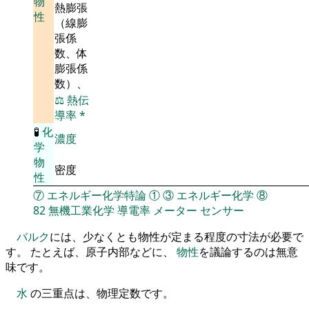
物
熱膨張
性
（線膨
張係
数、体
膨張係
数）、
⚖️
熱伝
導率
*
🧪
化
濃度
学
物
密度
性
⑦
エネルギー化学特論
①
③
エネルギー化学
⑧
82
無機工業化学
導電率
メーター
センサー
バルク
には、少なくとも物性が定まる程度の寸法が必要で
す。 たとえば、原子内部などに、
物性
を議論するのは無意
味です。
水
の三重点は、物理定数です。