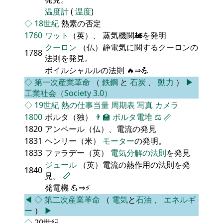
温度計
(
温度
)
◇
18世紀
熱素の否定
1760
ワット
（英）、 蒸気機関🚂を発明
クーロン
（仏）静電気に関するクーロンの
1788
法則を発見。
ボイルシャルルの法則 🔥⇒💪
◇
第一次産業革命
（
鉄鋼
と
石炭
、
動力
）
▶
工業社会（Society 3.0）
◇
19世紀
熱の仕事当量
周期表
写真
カメラ
1800
ボルタ（独）
👨‍🏫
ボルタ電堆
⚖️
📏
1820
アンペール（仏）、電流の発見
1831
ヘンリー（米）
モーター
の発明。
1833
ファラデー（英）
電気分解の法則
を発見
ジュール
（英）電流の熱作用の法則を発
1840
見。
📏
発電機 💪⇒⚡
◀
◇
第二次産業革命
（
電気
と
石油
、
エネルギ
ー
）
▶
◇
20世紀