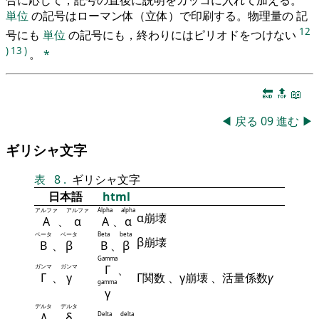
単位
の記号はローマン体（立体）で印刷する。物理量の 記
12
号にも
単位
の記号にも，終わりにはピリオドをつけない
)
13
)
。
*
🔚
🔝
📖
◀
戻る
09
進む
▶
ギリシャ文字
表
8
.
ギリシャ文字
日本語
html
アルファ
アルファ
Alpha
alpha
α崩壊
Α
、
α
Α
、
α
ベータ
ベータ
Beta
beta
β崩壊
Β
、
β
Β
、
β
Gamma
ガンマ
ガンマ
Γ
、
Γ
、
γ
Γ関数 、γ崩壊 、活量係数
γ
gamma
γ
デルタ
デルタ
Δ
、
δ
Delta
delta