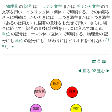
物理量
の
記号
は，
ラテン文字
または
ギリシャ文字
の 1
文字を用い，イタリック体（斜体）で印刷する。その内容を
さらに明確にしたいときには，上つき添字または下つき添字
（あるいは両方）に固有の意味をもたせて用い，さらに 場
合に応じて，記号の直後に説明をカッコに入れて加える。
単位
の記号はローマン体（立体）で印刷する。物理量の 記
7
)
号にも
単位
の記号にも，終わりにはピリオドをつけない
8
)
。
*
🔚
🔝
📖
◀
戻る
02
進む
▶
長さ
物質量
質量
光度
時間