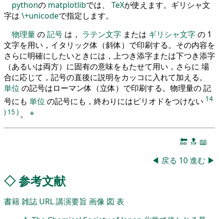
python
の
matplotlib
では、
TeX
が使えます。ギリシャ文
字は
\+unicode
で指定します。
物理量
の
記号
は，
ラテン文字
または
ギリシャ文字
の 1
文字を用い，イタリック体（斜体）で印刷する。その内容を
さらに明確にしたいときには，上つき添字または下つき添字
（あるいは両方）に固有の意味をもたせて用い，さらに 場
合に応じて，記号の直後に説明をカッコに入れて加える。
単位
の記号はローマン体（立体）で印刷する。物理量の 記
14
号にも
単位
の記号にも，終わりにはピリオドをつけない
)
15
)
。
*
🔚
🔝
📖
◀
戻る
10
進む
▶
◇
参考文献
書籍
雑誌
URL
講演要旨
画像
図
表