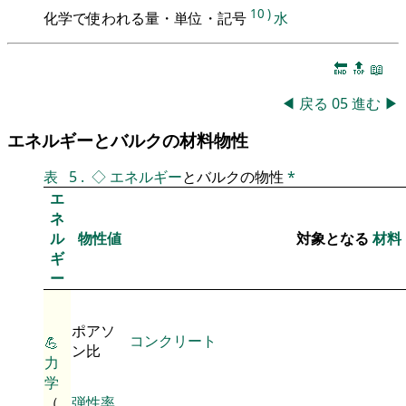
10
)
化学で使われる量・単位・記号
水
🔚
🔝
📖
◀
戻る
05
進む
▶
エネルギーとバルクの材料物性
表
5
.
◇
エネルギー
とバルクの物性
*
エ
ネ
ル
物性値
対象となる
材料
ギ
ー
ポアソ
コンクリート
💪
ン比
力
学
（
弾性率