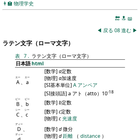
👨‍🏫
物理学史
🔚
🔝
📖
◀
戻る
08
進む
▶
ラテン文字（ローマ文字）
表
7
.
ラテン文字（ローマ文字）
日本語
html
[数学]
a
定数
[物理]
a
加速度
エー
エー
A
、
a
[SI基本単位]
A
アンペア
-18
[SI接頭語] a アト（atto）10
ビー
ビー
[数学]
b
定数
B
、
b
シー
シー
[数学]
c
定数
C
、
c
[物理]
c
光速度
ディー
D
、
[数学]
d
微分
ディー
[物理]
d
距離
（
distance
）
d