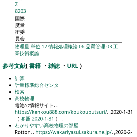
Z
8203
国際
度量
衡委
員会
物理量
単位
12
情報処理概論
06
品質管理
03
工
業技術概論
参考文献
(
書籍
・
雑誌
・
URL
)
計算
計量標準総合センター
検索
高校物理
電池の情報サイト.
.
https://kenkou888.com/koukoubutsuri/
. ,2020-1-31
（
参照 2020-1-31
） .
わかりやすい高校物理の部屋
Rotton.
.
https://wakariyasui.sakura.ne.jp/
. ,2020-2-