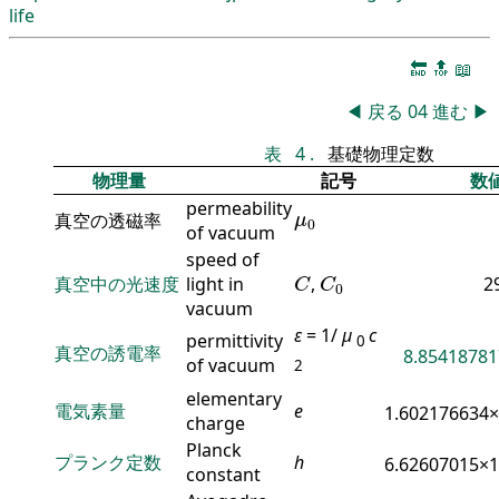
life
🔚
🔝
📖
◀
戻る
04
進む
▶
表
4
.
基礎物理定数
物理量
記号
数
permeability
μ
0
真空の透磁率
μ
0
of vacuum
speed of
C
C
0
真空中の光速度
light in
,
2
C
C
0
vacuum
ε
= 1/
μ
c
permittivity
0
真空の誘電率
8.85418781
of vacuum
2
elementary
電気素量
e
1.602176634
charge
Planck
プランク定数
h
6.62607015×
constant