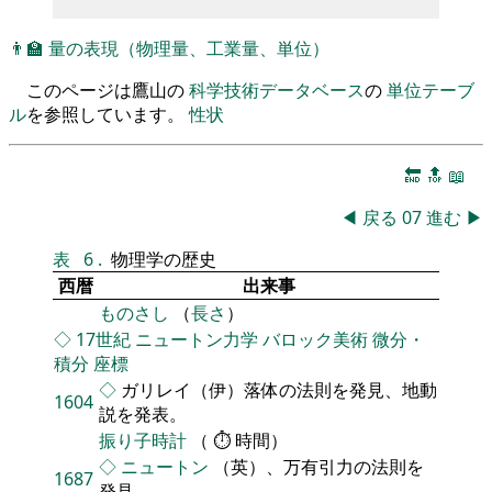
👨‍🏫
量の表現（物理量、工業量、単位）
このページは鷹山の
科学技術データベース
の
単位テーブ
ル
を参照しています。
性状
🔚
🔝
📖
◀
戻る
07
進む
▶
表
6
.
物理学の歴史
西暦
出来事
ものさし
（
長さ
）
◇
17世紀
ニュートン力学
バロック美術
微分・
積分
座標
◇
ガリレイ（伊）落体の法則を発見、地動
1604
説を発表。
振り子時計
（ ⏱ 時間）
◇
ニュートン
（英）、万有引力の法則を
1687
発見。