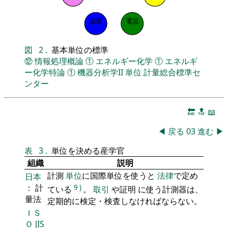
温度
電流
図
2
.
基本単位の標準
⑫
情報処理概論
①
エネルギー化学
①
エネルギ
ー化学特論
①
機器分析学II
単位
計量総合標準セ
ンター
🔚
🔝
📖
◀
戻る
03
進む
▶
表
3
.
単位を決める産学官
組織
説明
計測
単位
に国際単位を使うと
法律
で定め
日本
： 計
9
)
ている
。
取引
や証明 に使う計測器は、
量法
定期的に検定・検査しなければならない。
ＩＳ
Ｏ
JIS