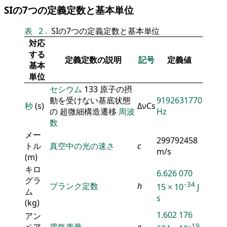
SIの7つの定義定数と基本単位
表
2
.
SIの7つの定義定数と基本単位
対応
する
定義定数の説明
記号
定義値
基本
単位
セシウム
133 原子の摂
動を受けない基底状態
9192631770
秒
(s)
ΔνCs
の 超微細構造遷移
周波
Hz
数
メー
299792458
トル
真空中の光の速さ
c
m/s
(m)
キロ
6.626 070
グラ
−34
プランク定数
h
15 × 10
J
ム
s
(kg)
1.602 176
アン
ペア
電気素量
e
−19