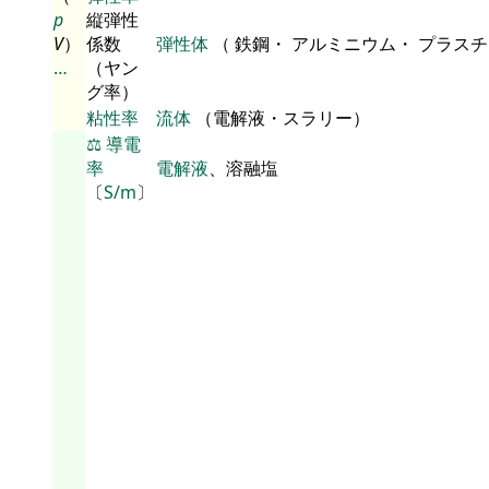
p
縦弾性
V
）
係数
弾性体
（ 鉄鋼・ アルミニウム・ プラス
…
（ヤン
グ率）
粘性率
流体
（電解液・スラリー）
⚖️
導電
率
電解液
、溶融塩
〔
S/m
〕