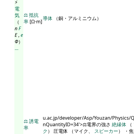
⚡
電
⚖️
抵抗
気
導体
（銅・アルミニウム）
率
[Ω·m]
（
n
F
E
,
e
Φ
）
…
u.ac.jp/developer/Asp/Youzan/Physics/
⚖️
誘電
nQuantityID=34'>⚖️電界の強さ
絶縁体
（
率
ク
） 圧電体 （マイク、
スピーカー
） ・