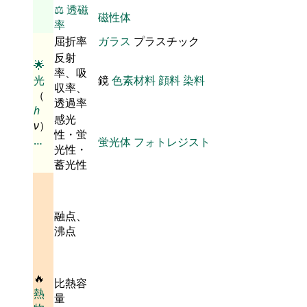
⚖️
透磁
磁性体
率
屈折率
ガラス
プラスチック
反射
🌟
率、吸
光
鏡
色素材料
顔料
染料
収率、
（
透過率
h
感光
ν
）
性・蛍
…
蛍光体
フォトレジスト
光性・
蓄光性
融点、
沸点
🔥
比熱容
熱
量