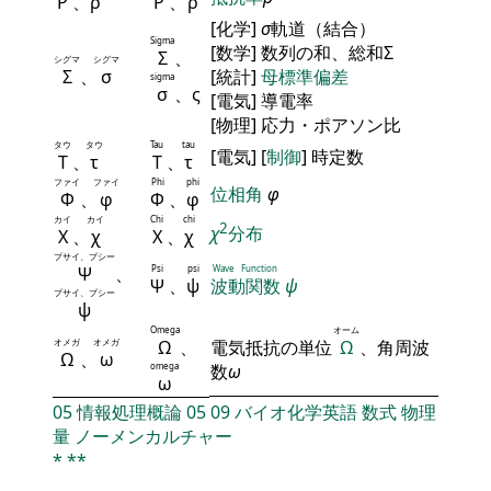
Ρ
、
ρ
Ρ
、
ρ
[化学]
σ
軌道（結合）
Sigma
[数学] 数列の和、総和Σ
Σ
、
シグマ
シグマ
Σ
、
σ
[統計]
母標準偏差
sigma
σ
、ς
[電気] 導電率
[物理] 応力・ポアソン比
タウ
タウ
Tau
tau
[電気] [
制御
] 時定数
Τ
、
τ
Τ
、
τ
ファイ
ファイ
Phi
phi
位相角
φ
Φ
、
φ
Φ
、
φ
カイ
カイ
Chi
chi
2
χ
分布
Χ
、
χ
Χ
、
χ
プサイ、プシー
Ψ
、
Psi
psi
Wave Function
Ψ
、
ψ
波動関数
ψ
プサイ、プシー
ψ
Omega
オーム
オメガ
オメガ
Ω
、
電気抵抗の単位
Ω
、角周波
Ω
、
ω
omega
数
ω
ω
05
情報処理概論
05
09
バイオ化学英語
数式
物理
量
ノーメンカルチャー
*
**