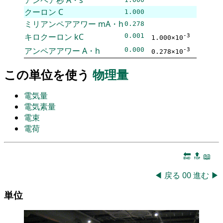
クーロン
C
1.000
ミリアンペアアワー
mA・h
0.278
キロクーロン
kC
0.001
-3
1.000×10
アンペアアワー
A・h
0.000
-3
0.278×10
この単位を使う
物理量
電気量
電気素量
電束
電荷
🔚
🔝
📖
◀
戻る
00
進む
▶
単位