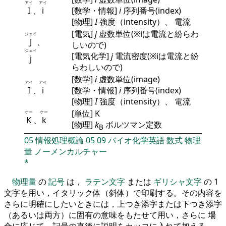
アイ
アイ
I
、
i
[数学・情報]
i
序列番号(index)
[物理]
I
強度（intensity）、 電流
[電気]
j
虚数単位(※iは電流と紛らわ
ジェイ
J
、
しいので)
ジェイ
[電気化学]
j
電流密度(※iは電流と紛
j
らわしいので)
[数学]
i
虚数単位(image)
アイ
アイ
I
、
i
[数学・情報]
i
序列番号(index)
[物理]
I
強度（intensity）、 電流
[単位] K
ケー
ケー
K
、
k
[物理]
k
ボルツマン定数
B
05
情報処理概論
05
09
バイオ化学英語
数式
物理
量
ノーメンカルチャー
*
物理量
の
記号
は，
ラテン文字
または
ギリシャ文字
の 1
文字を用い，イタリック体（斜体）で印刷する。その内容を
さらに明確にしたいときには，上つき添字または下つき添字
（あるいは両方）に固有の意味をもたせて用い，さらに 場
合に応じて，記号の直後に説明をカッコに入れて加える。