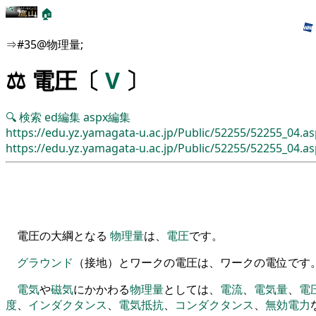
🏠
⇒#35@物理量;
⚖️ 電圧〔
V
〕
🔍
検索
ed編集
aspx編集
https://edu.yz.yamagata-u.ac.jp/Public/52255/52255_04.a
https://edu.yz.yamagata-u.ac.jp/Public/52255/52255_04.as
電圧の大綱となる
物理量
は、
電圧
です。
グラウンド
（
接地
）
とワ
ーク
の電圧は
、
ワ
ーク
の電位です
電気
や
磁気
にかかわる
物理量
としては
、
電流
、
電気量
、
電
度
、
インダクタンス
、
電気
抵抗
、
コンダクタンス
、
無効電力