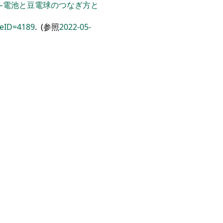
―電池と豆電球のつなぎ方と
reID=4189
. (参照
2022-05-