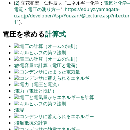
(
2
) 立花和宏、仁科辰夫.
エネルギー化学：
電気と化学
電流・電圧の測り方―
.
https://edu.yz.yamagata-
u.ac.jp/developer/Asp/Youzan/@Lecture.asp?nLectu
11
).
電圧を求める
計算式
:電圧の計算（オームの法則）
:キルヒホフの第２法則
:電圧の計算（オームの法則）
:静電容量の計算（電圧と電荷）
:コンデンサにたまった電気量
:コンデンサに蓄えられるエネルギー
:電力（電圧と電流）
:電力（電圧と抵抗）
:電圧と電気量からエネルギーを計算
:キルヒホフの第２法則
:電界
:コンデンサに蓄えられるエネルギー
:接触抵抗の計算
:コンデンサの静電エネルギー