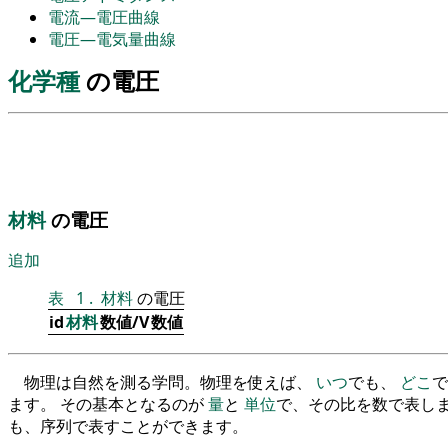
電流―電圧曲線
電圧―電気量曲線
化学種
の電圧
材料
の電圧
追加
表
1
.
材料
の電圧
id
材料
数値/V
数値
物理は自然を測る学問。物理を使えば、
いつ
でも、
どこ
で
ます。 その基本となるのが
量
と
単位
で、その比を数で表しま
も、序列で表すことができます。