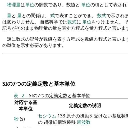
物理量
は
単位
の倍数であり、数値と
単位
の積として表され
量
と
量
との関係は、
式
で表すことができ、
数式
で示され
は変わりません。 自然科学では
数式
に
単位
をつけません。 
記号がそのまま物理量の量を表す方程式を量方程式と言いま
逆に数式の記号が数値を表す方程式を数値方程式と言います
の単位を示す必要があります。
SIの7つの定義定数と基本単位
表
2
.
SIの7つの定義定数と基本単位
対応する基
定義定数の説明
本単位
セシウム
133 原子の摂動を受けない基底状
秒
(s)
の 超微細構造遷移
周波数