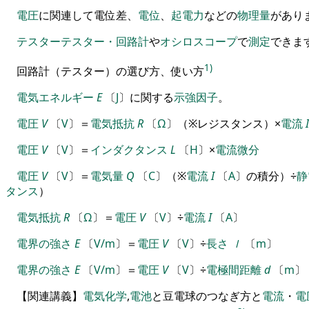
電圧
に関連して電位差
、
電位
、
起電力
などの
物理量
が
あり
テスター
テスター・回路計
や
オシロスコープ
で
測定
できま
1)
回路計（テスター）の選び方、使い方
電気エネルギー
E
〔
J
〕
に関する
示強因子
。
電圧
V
〔
V
〕
＝
電気抵抗
R
〔
Ω
〕
（
※
レジスタンス
）
×
電流
I
電圧
V
〔
V
〕
＝
インダクタンス
L
〔
H
〕
×
電流
微分
電圧
V
〔
V
〕
＝
電気量
Q
〔
C
〕
（
※
電流
I
〔
A
〕
の積分
）
÷
静
タンス
）
電気抵抗
R
〔
Ω
〕
＝
電圧
V
〔
V
〕
÷
電流
I
〔
A
〕
電界の強さ
E
〔
V/m
〕
＝
電圧
V
〔
V
〕
÷
長さ
ｌ
〔
m
〕
電界の強さ
E
〔
V/m
〕
＝
電圧
V
〔
V
〕
÷
電極間距離
d
〔
m
〕
【
関連講義
】
電気
化学
,
電池
と豆電球のつなぎ方と
電流
・
電