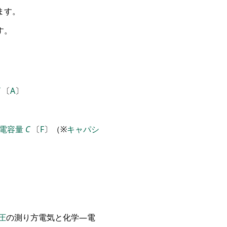
ます
。
す
。
〔
A
〕
電容量
C
〔
F
〕
（
※
キャパシ
圧
の
測り方
電気と化学―電