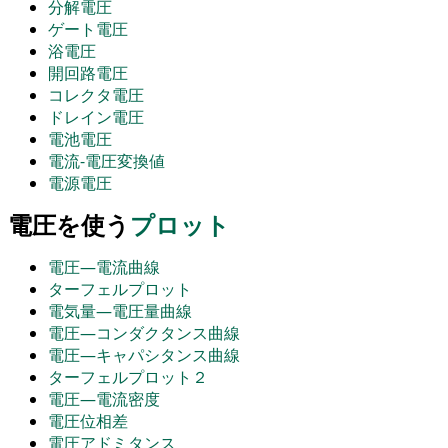
分解電圧
ゲート電圧
浴電圧
開回路電圧
コレクタ電圧
ドレイン電圧
電池電圧
電流-電圧変換値
電源電圧
電圧を使う
プロット
電圧―電流曲線
ターフェルプロット
電気量―電圧量曲線
電圧―コンダクタンス曲線
電圧―キャパシタンス曲線
ターフェルプロット２
電圧―電流密度
電圧位相差
電圧アドミタンス