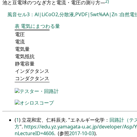
2)
池と豆電球のつなぎ方と電流・電圧の測り方―
風音セル3：Al|LiCoO2,分散液,PVDF|5wt%AA|Zn :自然電位=
表
電気にまつわる量
電圧
電流
電気量
電気抵抗
静電容量
インダクタンス
コンダクタンス
テスター・回路計
オシロスコープ
(
1
) 立花和宏、仁科辰夫.
エネルギー化学：
回路計（テ
方
.
https://edu.yz.yamagata-u.ac.jp/developer/Asp
nLectureID=4606
. (参照
2017-10-03
).