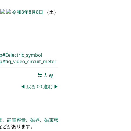
令和8年8月8日
（土）
sp#Eelectric_symbol
p#fig_video_circuit_meter
🔚
🔝
📖
◀
戻る
00
進む
▶
。
圧
、
静電容量
、
磁界
、
磁束密
などがあります
。