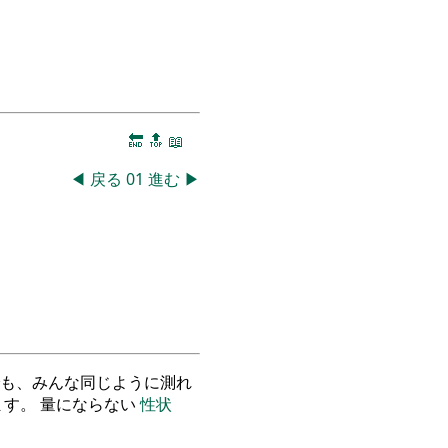
🔚
🔝
📖
◀
戻る
01
進む
▶
も、みんな同じように測れ
す。 量にならない
性状