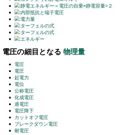
:静電エネルギー＝電圧の自乗×静電容量÷２
:内部抵抗と端子電圧
:電力量
:ターフェルの式
:ターフェルの式
:エネルギー
電圧の細目となる
物理量
電圧
電圧
起電力
電位
公称電圧
化成電圧
過電圧
電圧降下
カットオフ電圧
ブレークダウン電圧
耐電圧