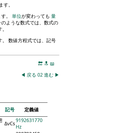
ます。
ます。
単位
が変わっても
量
そのような数式では、数式の
す。
。 数値方程式では、記号
🔚
🔝
📖
◀
戻る
02
進む
▶
記号
定義値
態
9192631770
ΔνCs
Hz