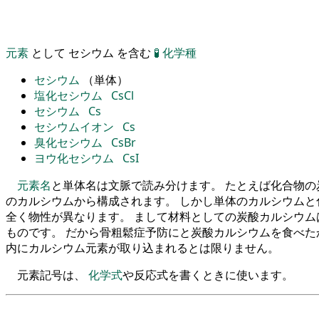
元素
として セシウム を含む
🧪
化学種
セシウム
（単体）
塩化セシウム
CsCl
セシウム
Cs
セシウムイオン
Cs
臭化セシウム
CsBr
ヨウ化セシウム
CsI
元素名
と単体名は文脈で読み分けます。 たとえば化合物の
のカルシウムから構成されます。 しかし単体のカルシウムと
全く物性が異なります。 まして材料としての炭酸カルシウム
ものです。 だから骨粗鬆症予防にと炭酸カルシウムを食べた
内にカルシウム元素が取り込まれるとは限りません。
元素記号は、
化学式
や反応式を書くときに使います。