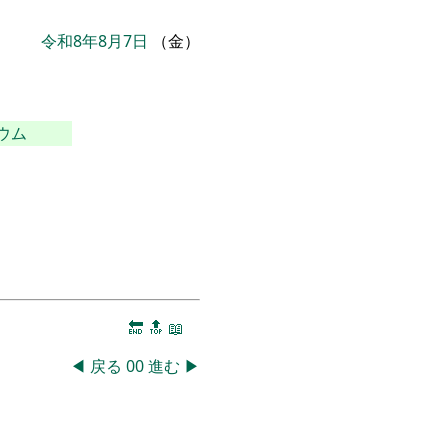
令和8年8月7日
（金）
ウム
🔚
🔝
📖
◀
戻る
00
進む
▶