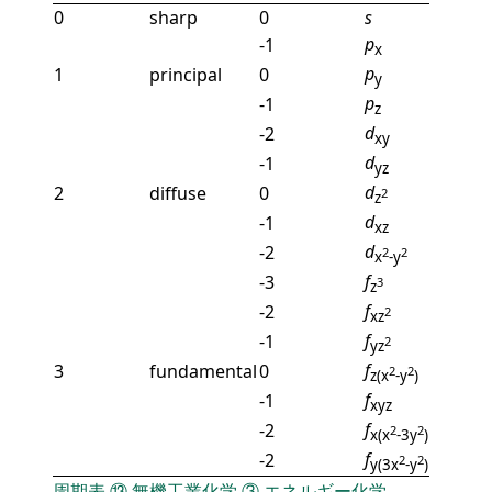
0
sharp
0
s
p
-1
x
p
1
principal
0
y
p
-1
z
d
-2
xy
d
-1
yz
d
2
diffuse
0
2
z
d
-1
xz
d
-2
2
2
x
-y
f
-3
3
z
f
-2
2
xz
f
-1
2
yz
f
3
fundamental
0
2
2
z(x
-y
)
f
-1
xyz
f
-2
2
2
x(x
-3y
)
f
-2
2
2
y(3x
-y
)
周期表
⑬
無機工業化学
③
エネルギー化学