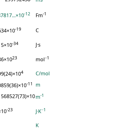
-12
-1
7817...×10
Fm
-19
C
634×10
-34
J·s
15×10
23
−1
86×10
mol
4
C/mol
99(24)×10
-11
m
0859(36)×10
-1
1568527(73)×10
m
-23
−1
×10
J·K
K