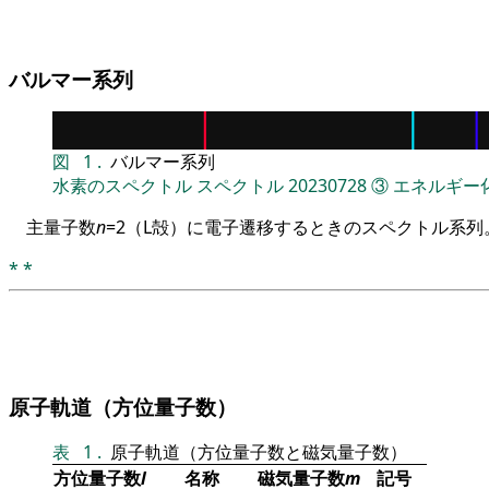
バルマー系列
図
1
.
バルマー系列
水素のスペクトル
スペクトル
20230728
③
エネルギー
主量子数
n
=2（L殻）に電子遷移するときのスペクトル系列
*
*
原子軌道（方位量子数）
表
1
.
原子軌道（方位量子数と磁気量子数）
方位量子数
l
名称
磁気量子数
m
記号