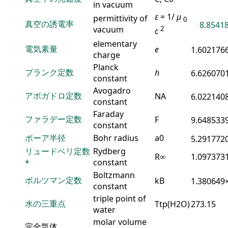
in vacuum
ε
= 1/
μ
permittivity of
0
真空の誘電率
8.85418
vacuum
2
c
elementary
電気素量
e
1.602176
charge
Planck
プランク定数
h
6.626070
constant
Avogadro
アボガドロ定数
N
A
6.022140
constant
Faraday
ファラデー定数
F
9.648533
constant
ボーア半径
Bohr radius
a
0
5.291772
リュードベリ定数
Rydberg
R
∞
1.097373
constant
*
Boltzmann
ボルツマン定数
k
B
1.380649
constant
triple point of
水の三重点
T
tp
(
H
2
O
)
273.15
water
molar volume
完全気体