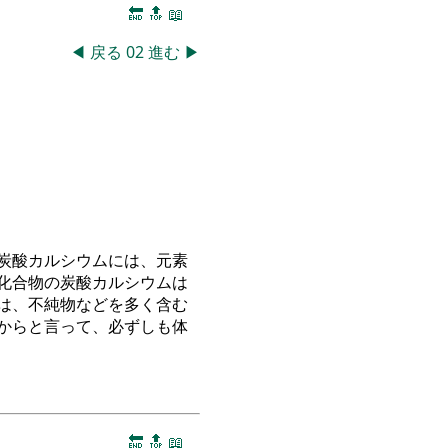
🔚
🔝
📖
◀
戻る
02
進む
▶
炭酸カルシウムには、元素
化合物の炭酸カルシウムは
は、不純物などを多く含む
からと言って、必ずしも体
🔚
🔝
📖