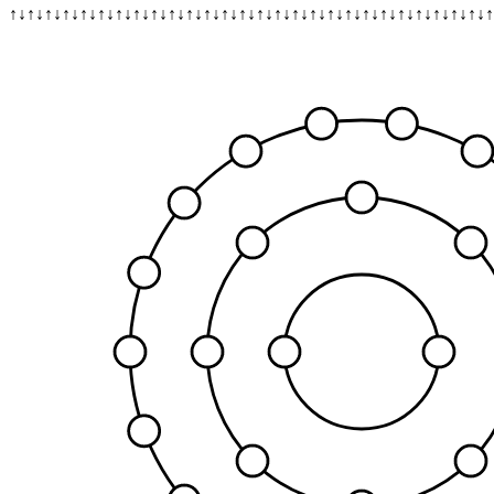
↑↓↑↓↑↓↑↓↑↓↑↓↑↓↑↓↑↓↑↓↑↓↑↓↑↓↑↓↑↓↑↓↑↓↑↓↑↓↑↓↑↓↑↓↑↓↑↓↑↓↑↓↑↓↑