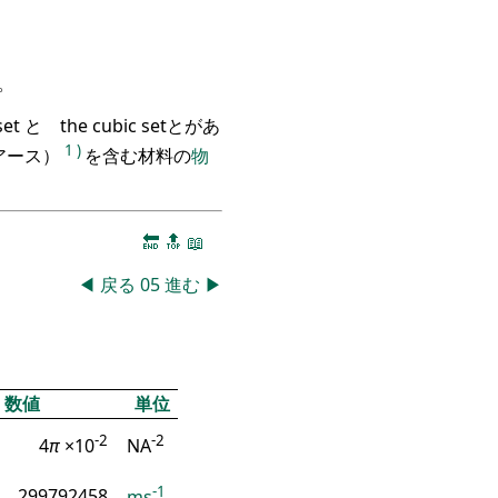
。
t と the cubic setとがあ
1
)
アース）
を含む材料の
物
🔚
🔝
📖
◀
戻る
05
進む
▶
数値
単位
-2
-2
4
π
×10
NA
-1
299792458
ms