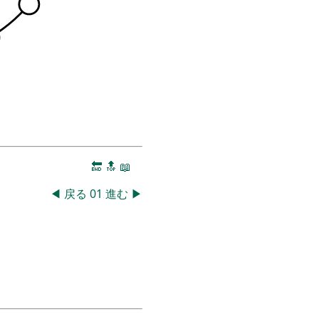
🔚
🔝
📖
◀
戻る
01
進む
▶