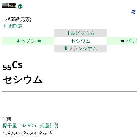
🏠
⇒#55@元素;
⚛
周期表
⬆ルビジウム
キセノン
⬅
セシウム
➡
バリ
⬇フランシウム
Cs
55
セシウム
1
族
原子量
132.905
式量計算
2
2
6
2
6
10
1s
2s
2p
3s
3p
3d