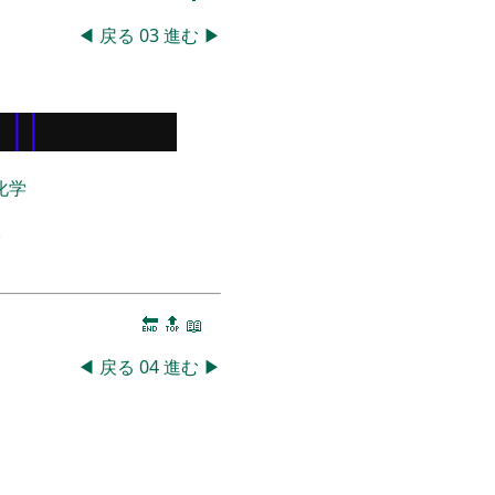
◀
戻る
03
進む
▶
化学
。
🔚
🔝
📖
◀
戻る
04
進む
▶