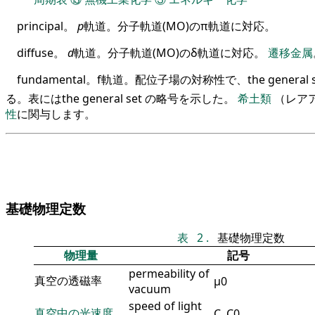
principal。
p
軌道。分子軌道(MO)のπ軌道に対応。
diffuse。
d
軌道。分子軌道(MO)のδ軌道に対応。
遷移金属
fundamental。f軌道。配位子場の対称性で、the general se
る。表にはthe general set の略号を示した。
希土類
（レア
性
に関与します。
基礎物理定数
表
2
.
基礎物理定数
物理量
記号
permeability of
真空の透磁率
μ
0
vacuum
speed of light
真空中の光速度
C
,
C
0