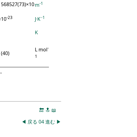
-1
1568527(73)×10
m
-23
−1
×10
J·K
K
-
L mol
(40)
1
。
🔚
🔝
📖
◀
戻る
04
進む
▶