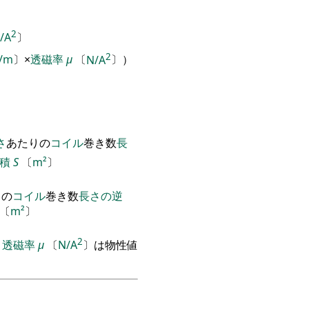
2
/A
〕
2
/m
〕
×
透磁率
μ
〔
N/A
〕
）
さ
あたりの
コイル
巻き数
長
積
S
〔
m²
〕
りの
コイル
巻き数
長さの逆
〔
m²
〕
2
、
透磁率
μ
〔
N/A
〕
は物性値