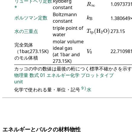
R
∞
リュードベリ定数
Rydberg
1.097373
R
∞
*
constant
k
B
Boltzmann
ボルツマン定数
1.380649
k
B
constant
T
tp
(
H
2
O
)
triple point of
(
H
O
)
水の三重点
273.15
T
tp
2
water
molar volume
完全気体
V
0
ideal gas
（1bar,273.15K)
22.710981
V
0
(at 1bar and
のモル体積
273.15K)
カッコの中の数値は最後の桁につく標準不確かさを示す
物理量
数式
01
エネルギー化学
プロットタイプ
unit
9
)
化学で使われる量・単位・記号
水
エネルギーとバルクの材料物性