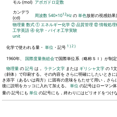
モル (mol)
アボガドロ定数
カンデラ
12
周波数
540×10
Hz
の
単色
放射の視感効果
(cd)
物理量
数式
①
エネルギー化学
②
品質管理
⑫
情報処理
工学英語
④
化学・バイオ工学実験
unit
1
)
2
)
化学で使われる量・
単位
・記号
1960年、
国際度量衡総会
で国際単位系（略称ＳＩ）が制
物理量
の
記号
は，
ラテン文字
または
ギリシャ文字
の 1
（斜体）で印刷する。その内容を さらに明確にしたいときに
き添字（あるいは両方）に固有の意味をもたせて用い，さらに
後に説明をカッコに入れて加える。
単位
の記号はローマン体
量の 記号にも
単位
の記号にも，終わりにはピリオドをつけ