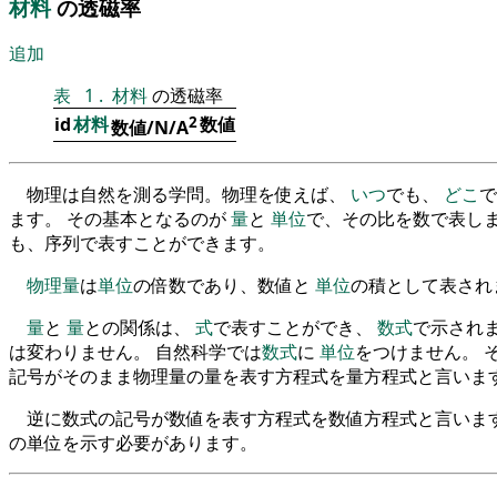
材料
の透磁率
追加
表
1
.
材料
の透磁率
id
材料
2
数値
数値/N/A
物理は自然を測る学問。物理を使えば、
いつ
でも、
どこ
で
ます。 その基本となるのが
量
と
単位
で、その比を数で表しま
も、序列で表すことができます。
物理量
は
単位
の倍数であり、数値と
単位
の積として表され
量
と
量
との関係は、
式
で表すことができ、
数式
で示され
は変わりません。 自然科学では
数式
に
単位
をつけません。 
記号がそのまま物理量の量を表す方程式を量方程式と言いま
逆に数式の記号が数値を表す方程式を数値方程式と言います
の単位を示す必要があります。