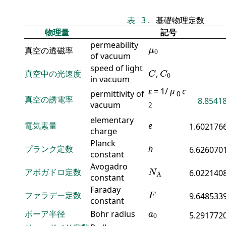
表
3
.
基礎物理定数
物理量
記号
permeability
μ
0
真空の透磁率
μ
0
of vacuum
C
C
0
speed of light
真空中の光速度
,
C
C
0
in vacuum
ε
= 1/
μ
c
permittivity of
0
真空の誘電率
8.85418
vacuum
2
elementary
電気素量
e
1.602176
charge
Planck
プランク定数
h
6.626070
constant
N
A
Avogadro
アボガドロ定数
6.022140
N
A
constant
F
Faraday
ファラデー定数
9.648533
F
constant
a
0
ボーア半径
Bohr radius
a
5.291772
0