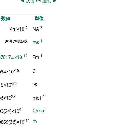
◀
戻る
03
進む
▶
数値
単位
-2
-2
4
π
×10
NA
-1
299792458
ms
-12
-1
7817...×10
Fm
-19
C
634×10
-34
J·s
15×10
23
−1
86×10
mol
4
C/mol
99(24)×10
-11
m
0859(36)×10