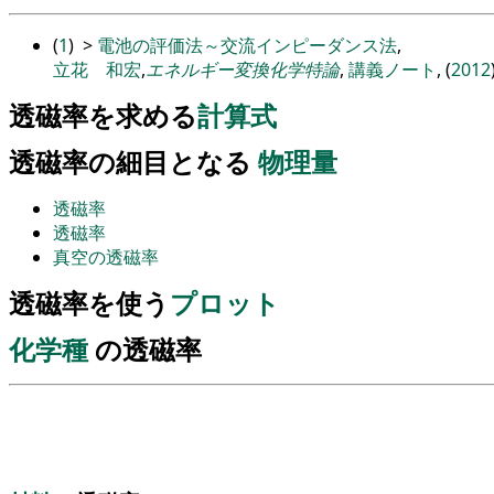
(
1
)
>
電池の評価法～交流インピーダンス法
,
立花 和宏
,
エネルギー変換化学特論
,
講義ノート
, (
2012
透磁率を求める
計算式
透磁率の細目となる
物理量
透磁率
透磁率
真空の透磁率
透磁率を使う
プロット
化学種
の透磁率