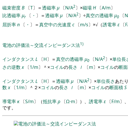
2
磁束密度
B
〔
T
〕
＝
透磁率
μ
〔
N/A
〕
×
磁場
H
〔
A/m
〕
2
比透磁率
μ
〔
・
〕
＝
透磁率
μ
〔
N/A
〕
÷
真空の透磁率
μ
〔
N
r
0
屈折率
n
〔
・
〕
＝
真空中の光速度
c
〔
m/s
〕
×
√
（
誘電率
ε
〔
F
1)
電池の評価法～交流インピーダンス法
2
インダクタンス
L
〔
H
〕
＝
真空の透磁率
μ
〔
N/A
〕
×
単位
長
0
さの逆数
x
〔
1/m
〕
＾
×
コイル
の
長さ
ｌ
〔
m
〕
×
コイル
の
断面
2
インダクタンス
L
〔
H
〕
＝
透磁率
μ
〔
N/A
〕
×
単位
長さ
あた
数
x
〔
1/m
〕
＾
２
×
コイル
の
長さ
ｌ
〔
m
〕
×
コイル
の
断面積
S
導電率
κ
〔
S/m
〕
（
抵抗率
ρ
〔
Ω·m
〕
）
、
誘電率
ε
〔
F/m
〕
です
。
電池の評価法～交流インピーダンス法