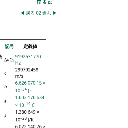
🔚
🔝
📖
◀
戻る
02
進む
▶
記号
定義値
態
9192631770
ΔνCs
Hz
299792458
c
m/s
6.626 070 15 ×
h
−34
10
J s
1.602 176 634
e
−19
× 10
C
1.380 649 ×
k
−23
10
J/K
6.022 140 76 ×