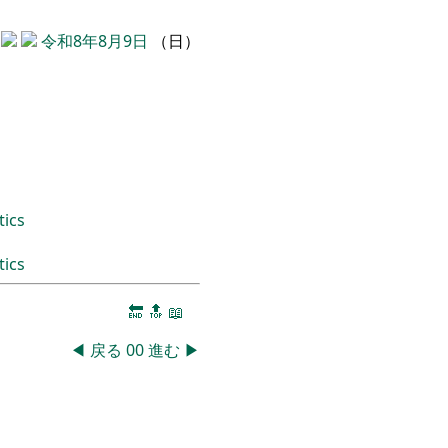
令和8年8月9日
（日）
tics
tics
🔚
🔝
📖
◀
戻る
00
進む
▶