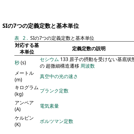
SIの7つの定義定数と基本単位
表
2
.
SIの7つの定義定数と基本単位
対応する基
定義定数の説明
本単位
セシウム
133 原子の摂動を受けない基底状
秒
(s)
の 超微細構造遷移
周波数
メートル
真空中の光の速さ
(m)
キログラム
プランク定数
(kg)
アンペア
電気素量
(A)
ケルビン
ボルツマン定数
(K)