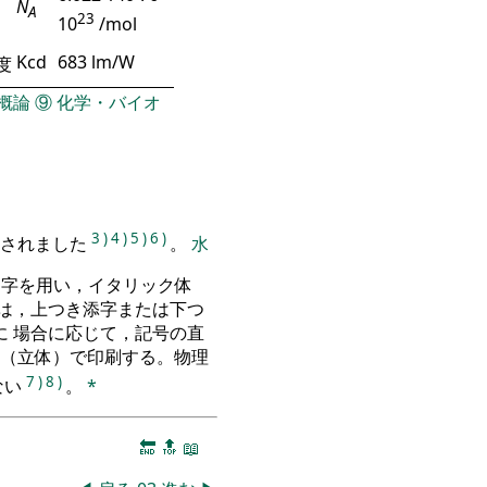
N
A
23
10
/mol
Kcd
683 lm/W
度
概論
⑨
化学・バイオ
3
)
4
)
5
)
6
)
定されました
。
水
文字を用い，イタリック体
は，上つき添字または下つ
 場合に応じて，記号の直
（立体）で印刷する。物理
7
)
8
)
ない
。
*
🔚
🔝
📖