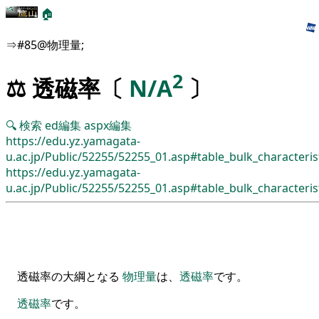
🏠
⇒#85@物理量;
2
⚖️ 透磁率〔
N/A
〕
🔍
検索
ed編集
aspx編集
https://edu.yz.yamagata-
u.ac.jp/Public/52255/52255_01.asp#table_bulk_characteris
https://edu.yz.yamagata-
u.ac.jp/Public/52255/52255_01.asp#table_bulk_characteris
透磁率の大綱となる
物理量
は、
透磁率
です。
透磁率
です
。