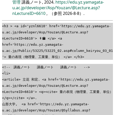
管理
講義ノート, 2024.
https://edu.yz.yamagata-
u.ac.jp/developer/Asp/Youzan/@Lecture.asp?
nLectureID=6610
, （参照
2026-8-8
）.
<h3 > <a id='yznl6610' href='https://edu.yz.yamagata-
u.ac.jp/developer/Asp/Youzan/@Lecture.asp?
nLectureID=6610'> 👨‍🏫 </a> <a
href='https://edu.yz.yamagata-
u.ac.jp/Public/53225/53225_02.asp#column_keiryou_03_01
'> 量の表現（物理量、工業量、単位） </a> </h3>
<!-- 講義ノート 講義ノート 講義ノート -->
<li>
<article> 立花 和宏. <a href='https://edu.yz.yamagata-
u.ac.jp/developer/Asp/Youzan/@Lecture.asp?
nLectureID=6610'> <q><cite> 量の表現（物理量、工業量、単位）
</q></cite> </a>.
山形大学, <a href='https://edu.yz.yamagata-
u.ac.jp/developer/Asp/Youzan/@Syllabus.asp?