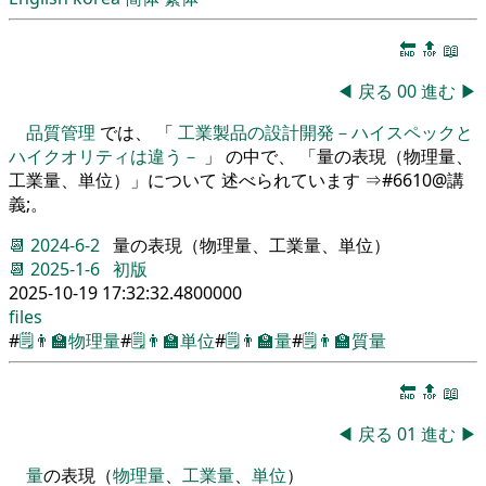
🔚
🔝
📖
◀
戻る
00
進む
▶
品質管理
では、 「
工業製品の設計開発－ハイスペックと
ハイクオリティは違う－
」 の中で、 「量の表現（物理量、
工業量、単位）」について 述べられています ⇒#6610@講
義;。
📆
2024-6-2
量の表現（物理量、工業量、単位）
📆
2025-1-6
初版
2025-10-19 17:32:32.4800000
files
#
🗒️
👨‍🏫
物理量
#
🗒️
👨‍🏫
単位
#
🗒️
👨‍🏫
量
#
🗒️
👨‍🏫
質量
🔚
🔝
📖
◀
戻る
01
進む
▶
量
の表現
（
物理量
、
工業
量
、
単位
）