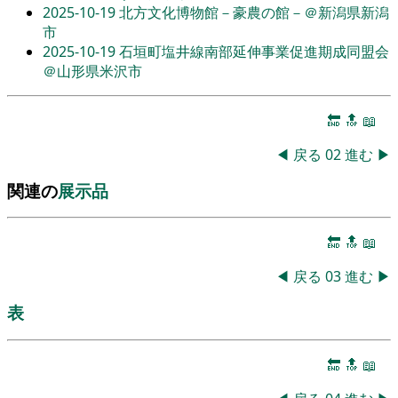
2025-10-19
北方文化博物館－豪農の館－＠新潟県新潟
市
2025-10-19
石垣町塩井線南部延伸事業促進期成同盟会
＠山形県米沢市
🔚
🔝
📖
◀
戻る
02
進む
▶
関連の
展示品
🔚
🔝
📖
◀
戻る
03
進む
▶
表
🔚
🔝
📖