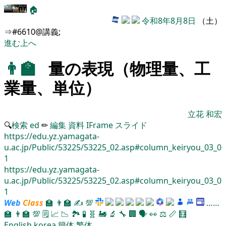
🏠
令和8年8月8日
（土）
⇒#6610@講義;
進む
上へ
👨‍🏫
量の表現（物理量、工
業量、単位）
立花 和宏
🔍
検索
ed
✏
編集
資料
IFrame
スライド
https://edu.yz.yamagata-
u.ac.jp/Public/53225/53225_02.asp#column_keiryou_03_0
1
https://edu.yz.yamagata-
u.ac.jp/Public/53225/53225_02.asp#column_keiryou_03_0
1
Web
Class
🏫
👨‍🏫
✍
💯
……
🏫
👨‍🏫
💯
🗒️
📈
📉
🏞
🧪
🧬
🚂
🔬
🔧
🏢
🗣️
👀
⚖️
📏
🧮
English
korea
簡体
繁体