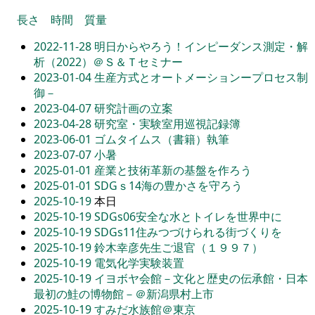
長さ
時間
質量
2022-11-28
明日からやろう！インピーダンス測定・解
析（2022）＠Ｓ＆Ｔセミナー
2023-01-04
生産方式とオートメーションープロセス制
御－
2023-04-07
研究計画の立案
2023-04-28
研究室・実験室用巡視記録簿
2023-06-01
ゴムタイムス（書籍）執筆
2023-07-07
小暑
2025-01-01
産業と技術革新の基盤を作ろう
2025-01-01
SDGｓ14海の豊かさを守ろう
2025-10-19
本日
2025-10-19
SDGs06安全な水とトイレを世界中に
2025-10-19
SDGs11住みつづけられる街づくりを
2025-10-19
鈴木幸彦先生ご退官（１９９７）
2025-10-19
電気化学実験装置
2025-10-19
イヨボヤ会館－文化と歴史の伝承館・日本
最初の鮭の博物館－＠新潟県村上市
2025-10-19
すみだ水族館＠東京