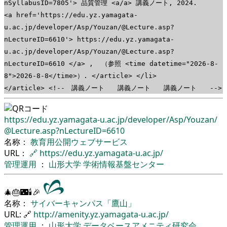
nSyllabusID=7805'> 品質管理 <a/a> 講義ノート, 2024.
<a href='https://edu.yz.yamagata-
u.ac.jp/developer/Asp/Youzan/@Lecture.asp?
nLectureID=6610'> https://edu.yz.yamagata-
u.ac.jp/developer/Asp/Youzan/@Lecture.asp?
nLectureID=6610 </a> , （参照 <time datetime="2026-8-
8">2026-8-8</time>）. </article> </li>
</article> <!-- 講義ノート 講義ノート 講義ノート -->
https://edu.yz.yamagata-u.ac.jp/
developer/
Asp/
Youzan/
@Lecture.asp?nLectureID=6610
名称：
教育用公開ウェブサービス
URL：
🔗
https://edu.yz.yamagata-u.ac.jp/
管理運用
：
山形大学
学術情報基盤センター
🎄🎂🌃🕯🎉
名称：
サイバーキャンパス「鷹山」
URL: 🔗
http://amenity.yz.yamagata-u.ac.jp/
管理運用
：
山形大学
データベースアメニティ研究会