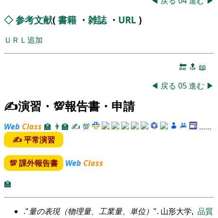
◀
戻る
04
進む
▶
◇
参考文献
(
書籍
・
雑誌
・
URL
)
ＵＲＬ追加
🔚
🔝
📖
◀
戻る
05
進む
▶
✍演習・💯報告書・申請
Web
Class
🏫
👨‍🏫
✍
💯
……
✍ 平常演習
💯 課外報告書
Web
Class
🏫
.
量の表現（物理量、工業量、単位）
. 山形大学,
品質