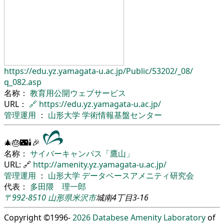
https://edu.yz.yamagata-u.ac.jp/
Public/
53202/
_08/
q_082.asp
名称：
教育用公開ウェブサービス
URL：
🔗
https://edu.yz.yamagata-u.ac.jp/
管理運用
：
山形大学
学術情報基盤センター
🎄🎂🌃🕯🎉
名称：
サイバーキャンパス「鷹山」
URL: 🔗
http://amenity.yz.yamagata-u.ac.jp/
管理運用
：
山形大学
データベースアメニティ研究会
代表：
多田隈 理一郎
〒992-8510
山形県
米沢市
城南4丁目3-16
Copyright ©1996-
2026
Databese Amenity Laboratory
of