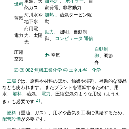
重油、天
加熱炉
、
ボイラー
、自
燃料
然ガス
家発電、非常動力
河川水や
加熱
、蒸気タービン駆
蒸気
地下水
動
商用電
動力
、 照明、自動制
電力
力、太陽
御、
コンピュータ
通信
光
自動制
圧縮
🏞
空気
御
、調節
空気
弁
②
⑧
082
無機工業化学
④
エネルギー化学
工場
では、原料や材料のほか、触媒や溶剤、補助的な薬品
なども使われます。 またプラントを運転するために、用
水、
燃料
、蒸気、
電力
、圧縮空気のような用役（ようえ
2
)
き）も必要です
。
燃料
（重油、ガス）、用水や蒸気を工場に供給するため、
配管設備
が必要です。