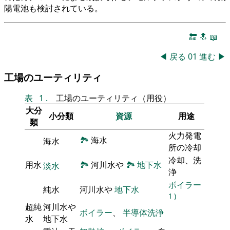
陽電池も検討されている。
🔚
🔝
📖
◀
戻る
01
進む
▶
工場のユーティリティ
表
1
.
工場のユーティリティ（用役）
大分
小分類
資源
用途
類
火力発電
🏞
海水
海水
所の冷却
冷却、洗
用水
🏞
河川水や
🏞
地下水
淡水
浄
ボイラー
純水
河川水や
地下水
1
)
超純
河川水や
ボイラー
、
半導体洗浄
水
地下水