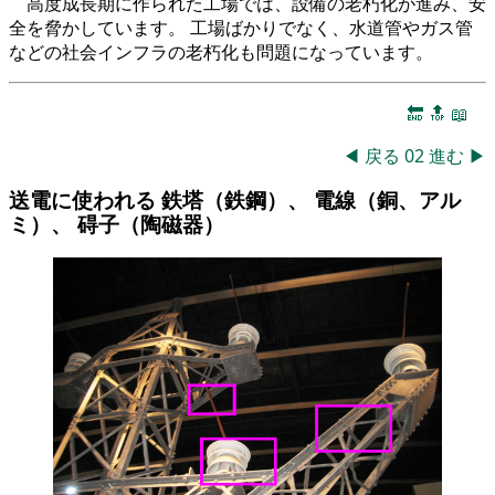
高度成長期に作られた工場では、設備の老朽化が進み、安
全を脅かしています。 工場ばかりでなく、水道管やガス管
などの社会インフラの老朽化も問題になっています。
🔚
🔝
📖
◀
戻る
02
進む
▶
送電に使われる 鉄塔（鉄鋼）、 電線（銅、アル
ミ）、 碍子（陶磁器）