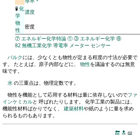
導率
*
🧪
化
濃度
学
物
密度
性
⑦
エネルギー化学特論
①
③
エネルギー化学
⑧
82
無機工業化学
導電率
メーター
センサー
バルク
には、少なくとも物性が定まる程度の寸法が必要で
す。 たとえば、原子内部などに、
物性
を議論するのは無意
味です。
水
の三重点は、物理定数です。
物性を機能として応用する材料は量に依存しないので
ファ
インケミカル
と 呼ばれたりします。 化学工業の製品には、
機能性材料ばかりでなく、
建築材料
や紙のように量を求め
られるものもあります。
🔚
🔝
📖