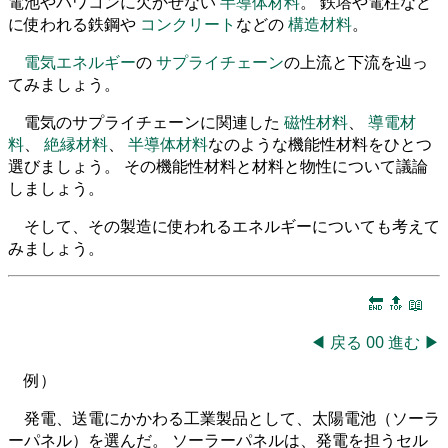
電池やパワコンに欠かせない
半導体材料
。 鉄塔や電柱など
に使われる鉄鋼や
コンクリート
などの
構造材料
。
電気エネルギー
の
サプライチェーン
の上流と下流を辿っ
てみましょう。
電気のサプライチェーンに関連した
磁性材料
、
導電材
料
、
絶縁材料
、
半導体材料
なのような機能性材料をひとつ
選びましょう。 その機能性材料と材料と物性について議論
しましょう。
そして、その製造に使われるエネルギーについても考えて
みましょう。
🔚
🔝
📖
◀
戻る
00
進む
▶
例）
発電、送電にかかわる工業製品として、太陽電池（ソーラ
ーパネル）を選んだ。 ソーラーパネルは、発電を担うセル