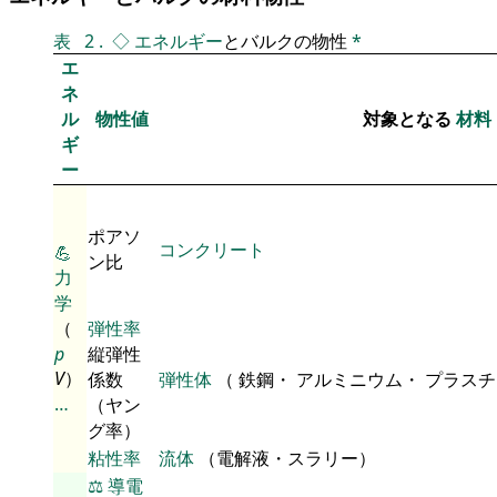
表
2
.
◇
エネルギー
とバルクの物性
*
エ
ネ
ル
物性値
対象となる
材料
ギ
ー
ポアソ
コンクリート
💪
ン比
力
学
（
弾性率
p
縦弾性
V
）
係数
弾性体
（ 鉄鋼・ アルミニウム・ プラス
…
（ヤン
グ率）
粘性率
流体
（電解液・スラリー）
⚖️
導電