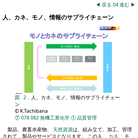
◀
戻る
04
進む
▶
人、カネ、モノ、情報のサプライチェーン
図
2
.
人、カネ、モノ、情報のサプライチェー
ン
© K.Tachibana
⑦
078
082
無機工業化学
①
品質管理
製品、農畜水産物、
天然資源
は、組み立て、加工、管理
されて、製品やサービスとなります。 この人、
カネ
、 モ