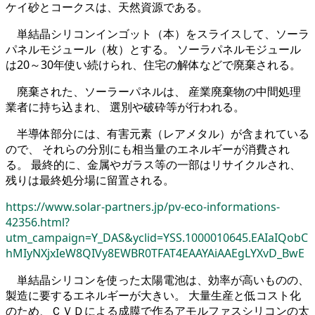
ケイ砂とコークスは、天然資源である。
単結晶シリコンインゴット（本）をスライスして、ソーラ
パネルモジュール（枚）とする。 ソーラパネルモジュール
は20～30年使い続けられ、住宅の解体などで廃棄される。
廃棄された、ソーラーパネルは、 産業廃棄物の中間処理
業者に持ち込まれ、 選別や破砕等が行われる。
半導体部分には、有害元素（レアメタル）が含まれている
ので、 それらの分別にも相当量のエネルギーが消費され
る。 最終的に、金属やガラス等の一部はリサイクルされ、
残りは最終処分場に留置される。
https://www.solar-partners.jp/pv-eco-informations-
42356.html?
utm_campaign=Y_DAS&yclid=YSS.1000010645.EAIaIQobC
hMIyNXjxIeW8QIVy8EWBR0TFAT4EAAYAiAAEgLYXvD_BwE
単結晶シリコンを使った太陽電池は、効率が高いものの、
製造に要するエネルギーが大きい。 大量生産と低コスト化
のため、ＣＶＤによる成膜で作るアモルファスシリコンの太