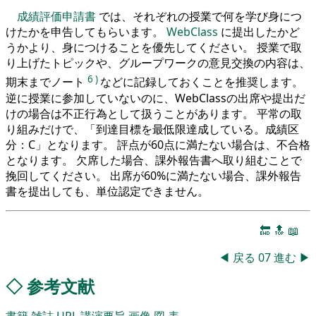
成績評価申請書
では、それぞれの授業で何を学び身につ
けたかを申告してもらいます。
WebClass
に提出したかど
うかより、身につけることを優先してください。 授業で取
り上げたトピックや、グループワークの意見交換の内容は、
6
)
期末までノート
などに記録しておくことを推奨します。
逆に授業に参加していないのに、WebClassの出席や提出だ
けの場合は不正行為として扱うことがあります。 平常の取
り組みだけで、「到達目標を最低限達成している。成績区
分：C」となります。 評点が60点に満たない場合は、不合格
となります。 欠席した場合、課外報告書へ取り組むことで
挽回してください。 出席が60%に満たない場合、課外報告
書を提出しても、単位認定できません。
🔚
🔝
📖
◀
戻る
07
進む
▶
◇
参考文献