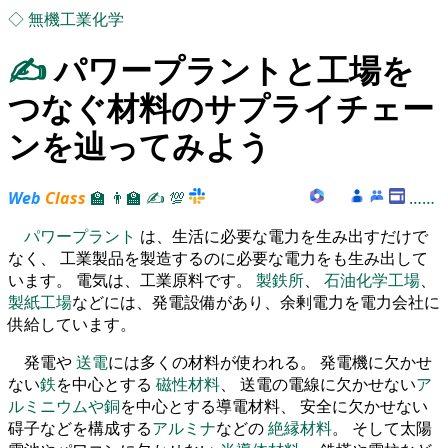
◇
無機工業化学
✍
パワープラントと工場を
つなぐ材料のサプライチェー
ンを辿ってみよう
Web
Class
🏫
👨‍🏫
✍
💯
……
パワープラント
は、生活に必要な電力を生み出すだけで
なく、 工業製品を製造するのに必要な電力をも生み出して
います。 電気は、工業原料です。
製鉄所
、
石油化学工場
、
製紙工場
などには、発電設備があり、余剰電力を電力会社に
供給しています。
発電や
送電
には多くの材料が使われる。 発電機に欠かせ
ない
鉄
を中心とする
磁性材料
、 送電の電線に欠かせない
ア
ルミニウムや銅
を中心とする導電材料、 安全に欠かせない
碍子などを構成する
アルミナ
などの
絶縁材料
。 そして太陽