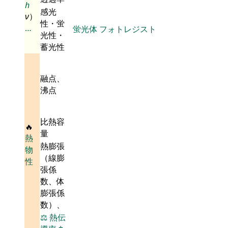
h
感光
ν
）
性・蛍
…
蛍光体
フォトレジスト
光性・
蓄光性
融点、
沸点
比熱容
🔥
量
熱
熱膨張
物
（線膨
性
張係
数、体
膨張係
数）、
⚖️
熱伝