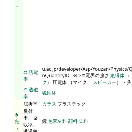
…
u.ac.jp/developer/Asp/Youzan/Physics/
⚖️
誘電
nQuantityID=34'>⚖️電界の強さ
絶縁体
（
率
ク
） 圧電体 （マイク、
スピーカー
） ・
⚖️
透磁
磁性体
率
屈折率
ガラス
プラスチック
反射
🌟
率、吸
鏡
色素材料
顔料
染料
光
収率、
（
透過率