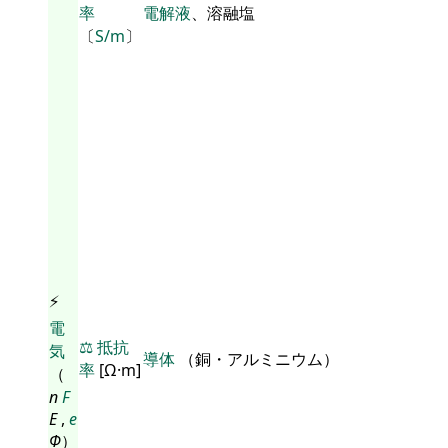
率
電解液
、溶融塩
〔
S/m
〕
⚡
電
⚖️
抵抗
気
導体
（銅・アルミニウム）
率
[Ω·m]
（
n
F
E
,
e
Φ
）