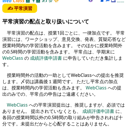
Web
Class
🏫
👨‍🏫
✍
💯
……
✍ 平常演習
平常演習の配点と取り扱いについて
平常演習の配点は、授業1回ごとに、一律加点です。 平常
演習には、ワークショップ、意見交換、発表、質疑応答など
授業時間内の学習活動を含みます。 そのほかに授業時間外
の0.5時間の学習活動を含みます。 平常点は、学期末に
WebClass
の
成績評価申請書
に申告していただき集計しま
す。
授業時間外の活動の一助としてWebClassへの提出を推奨
します。〆切は講義後１週間です。 ただし平常点の加点
は、授業時間内の学習活動も含みます。
WebClass
への提
出のみでの、平常点の申告はご遠慮ください。
WebClass
への平常演習提出は、推奨しますが、必須では
ありません。 提出されていなくとも、
成績評価申請書
に、
各回の授業時間以外の0.5時間の取り組みが申告されれば十
分です。未提出だからと心配することはありません。