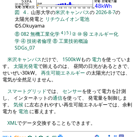
図
4
.
山形大学の
米沢キャンパス
の
2026-8-7
の
太陽光発電と
リチウムイオン電池
©S.Okuyama
4
)
5
)
⑧
082
無機工業化学
②
⑩
⑭
エネルギー化
学
④
技術者倫理
⑧
工業技術概論
SDGs_07
米沢キャンパス
だけで、
1500kW
もの
電力
を使っていま
す。
太陽光発電
で賄えるのは、 昼間の日光があるときで、
せいぜい30kW。
再生可能エネルギー
の太陽光だけでは、
電気が全然足りません。
スマートグリッド
では、
センサー
を使って電力を計測
し、 インターネットの
通信
を使って、 発電量を制御しま
す。
気候
に左右されやすい再生可能エネルギーでは、余剰
電力を
電池
に蓄えます。
XML
でデータ交換することもできます。