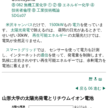
⑧
082
無機工業化学
①
②
⑩
エネルギー化学
④
技術者倫理
⑧
工業技術概論
SDGs07
米沢キャンパス
だけで、
1500kW
もの
電力
を使っていま
す。
太陽光発電
で賄えるのは、 昼間の日光があるときで、
せいぜい30kW。
再生可能エネルギー
の太陽光だけでは、
電気が全然足りません。
スマートグリッド
では、 センサーを使って電力を計測
し、インターネットの
通信
を使って、発電量を制御します。
気候に左右されやすい再生可能エネルギーでは、余剰電力を
電池に蓄えます。
🔚
🔝
📖
◀
戻る
06
進む
▶
山形大学の太陽光発電とリチウムイオン電池