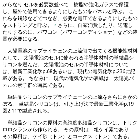
からなり セルを必要数並べて、樹脂や強化ガラスで保護
し、屋外で使用できるようにしたものをパネルと呼ぶ。 こ
れらを銅線などでつなぎ、必要な電圧できるようにしたもの
をストリングと呼ぶ。
*
さらに、自家消費したり、送電し
たりするのに、パワコン（パワーコンディショナ）などの装
置が必要になる。
太陽電池のサプライチェンの上流側で出てくる機能性材料
として、 太陽電池のセルに使われる半導体材料の単結晶シ
リコンを選んだ。 太陽電池のセルの半導体材料について
は、最新工業化学p.68あるいは、現代の電気化学p.236に記
載がある。 ちなみに、現代の電気化学の表紙は、太陽光パ
ネルの素子群の写真である。
単結晶シリコンのサプライチェーンの上流をさらにさかの
ぼる。 単結晶シリコンは、引き上げ法で最新工業化学p.19
図2.11で製造される。
単結晶シリコンの原料の高純度多結晶シリコンは、トリク
ロロシランから作られる。 その原料は、粗ケイ素であり、
その原料は、ケイ砂（トン）とコークス（トン）である。