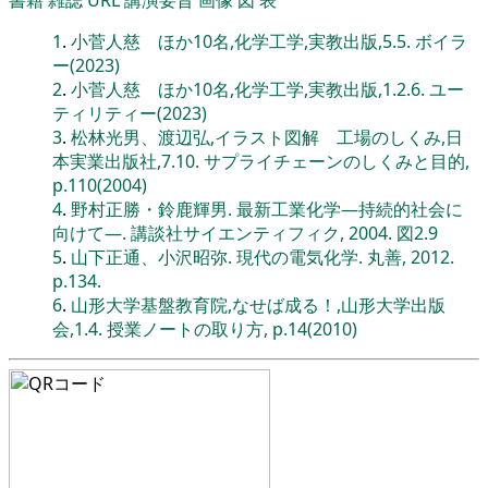
書籍
雑誌
URL
講演要旨
画像
図
表
1
.
小菅人慈 ほか10名,化学工学,実教出版,5.5. ボイラ
ー(2023)
2
.
小菅人慈 ほか10名,化学工学,実教出版,1.2.6. ユー
ティリティー(2023)
3
.
松林光男、渡辺弘,イラスト図解 工場のしくみ,日
本実業出版社,7.10. サプライチェーンのしくみと目的,
p.110(2004)
4
.
野村正勝・鈴鹿輝男. 最新工業化学―持続的社会に
向けて―. 講談社サイエンティフィク, 2004. 図2.9
5
.
山下正通、小沢昭弥. 現代の電気化学. 丸善, 2012.
p.134.
6
.
山形大学基盤教育院,なせば成る！,山形大学出版
会,1.4. 授業ノートの取り方, p.14(2010)