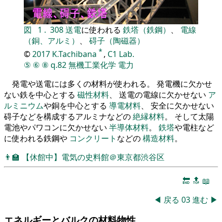
図
1
.
308
送電
に使われる
鉄塔（鉄鋼）
、
電線
（銅、アルミ）
、
碍子（陶磁器）
*
©
2017
K.Tachibana
,
C1 Lab.
⑤
⑥
⑧
q.82
無機工業化学
電力
発電や送電には多くの材料が使われる。 発電機に欠かせ
ない鉄を中心とする
磁性材料
、 送電の電線に欠かせない
ア
ルミニウム
や銅を中心とする
導電材料
、 安全に欠かせない
碍子などを構成するアルミナなどの
絶縁材料
。 そして太陽
電池やパワコンに欠かせない
半導体材料
。
鉄塔
や電柱など
に使われる鉄鋼や
コンクリート
などの
構造材料
。
👨‍🏫
【休館中】電気の史料館＠東京都渋谷区
🔚
🔝
📖
◀
戻る
03
進む
▶
エネルギーとバルクの材料物性