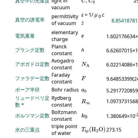
真空中の光速度
light in
,
2
C
C
0
vacuum
ε
= 1/
μ
c
permittivity
0
真空の誘電率
8.85418781
of vacuum
2
elementary
電気素量
e
1.602176634
charge
Planck
プランク定数
h
6.62607015×
constant
N
A
Avogadro
アボガドロ定数
6.02214086×
N
A
constant
F
Faraday
ファラデー定数
9.64853399(2
F
constant
a
0
ボーア半径
Bohr radius
a
5.2917720859
0
R
∞
リュードベリ定
Rydberg
1.0973731568
R
∞
数
*
constant
k
B
Boltzmann
-
ボルツマン定数
1.380649×10
k
B
constant
T
tp
(
H
2
O
)
triple point
(
H
O
)
水の三重点
273.15
T
tp
2
of water