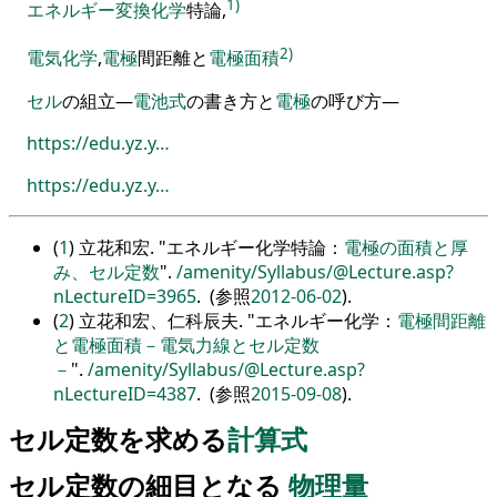
1)
エネルギー
変換
化学
特論
,
2)
電気化学
,
電極
間距離と
電極
面積
セル
の組立
―
電池式
の書き方と
電極
の
呼び方
―
https://edu.yz.y…
https://edu.yz.y…
(
1
) 立花和宏.
エネルギー化学特論：
電極の面積と厚
み、セル定数
.
/amenity/Syllabus/@Lecture.asp?
nLectureID=3965
. (参照
2012-06-02
).
(
2
) 立花和宏、仁科辰夫.
エネルギー化学：
電極間距離
と電極面積－電気力線とセル定数
－
.
/amenity/Syllabus/@Lecture.asp?
nLectureID=4387
. (参照
2015-09-08
).
セル定数を求める
計算式
セル定数の細目となる
物理量