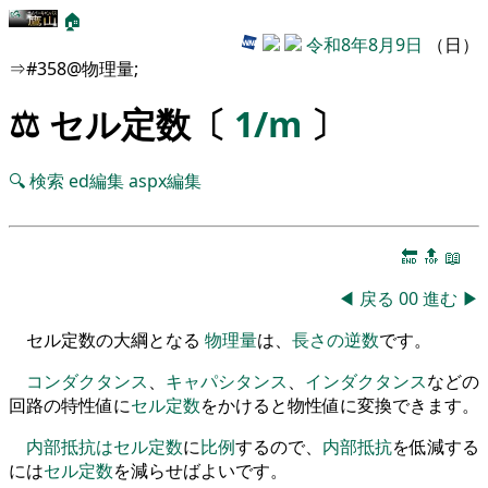
🏠
令和8年8月9日
（日）
⇒#358@物理量;
⚖️ セル定数〔
1/m
〕
🔍
検索
ed編集
aspx編集
🔚
🔝
📖
◀
戻る
00
進む
▶
セル定数の大綱となる
物理量
は、
長さの逆数
です。
コンダクタンス
、
キャパシタンス
、
インダクタンス
などの
回路の特性値に
セル定数
を
かけると物性値に変換できます
。
内部抵抗
は
セル定数
に
比例
するので
、
内部抵抗
を
低減する
には
セル定数
を
減らせばよいです
。