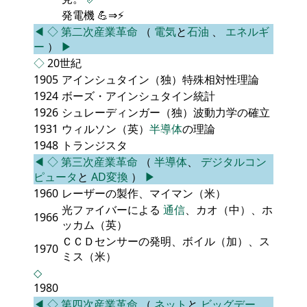
発電機 💪⇒⚡
◀
◇
第二次産業革命
（
電気
と
石油
、
エネルギ
ー
）
▶
◇
20世紀
1905
アインシュタイン（独）特殊相対性理論
1924
ボーズ・アインシュタイン統計
1926
シュレーディンガー（独）波動力学の確立
1931
ウィルソン（英）
半導体
の理論
1948
トランジスタ
◀
◇
第三次産業革命
（
半導体
、
デジタルコン
ピュータ
と
AD変換
）
▶
1960
レーザーの製作、マイマン（米）
光ファイバーによる
通信
、カオ（中）、ホ
1966
ッカム（英）
ＣＣＤセンサーの発明、ボイル（加）、ス
1970
ミス（米）
◇
1980
◀
◇
第四次産業革命
（
ネット
と
ビッグデー