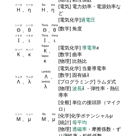
イータ
イータ
Eta
eta
[電気] 電力効率・電源効率な
Η
、
η
Η
、
η
ど
[電気化学]
過電圧
シータ
シータ
Theta
theta
[数学] 角度
Θ
、
θ
Θ
、
θ
イオタ
イオタ
Theta
theta
Ι
、
ι
Ι
、
ι
Kappa
[電気化学]
導電率
κ
Κ
、
カッパ
カッパ
Κ
、
κ
[数学] 曲率
kappa
κ
[物理] 比熱比
[電気化学] 当量導電率
Lambda
[数学] 固有値
λ
Λ
、
ラムダ
ラムダ
Λ
、
λ
[プログラミング] ラムダ式
lambda
λ
[物理]
波長
λ
・弾性率・熱伝
導率
[全般] 単位の接頭辞（マイク
ロ）
ミュー
ミュー
Mu
mu
[化学]化学ポテンシャル
μ
Μ
、
μ
Μ
、
μ
[統計]
母平均
[物理]
透磁率
・摩擦係数・ず
り弾性率・粘性係数