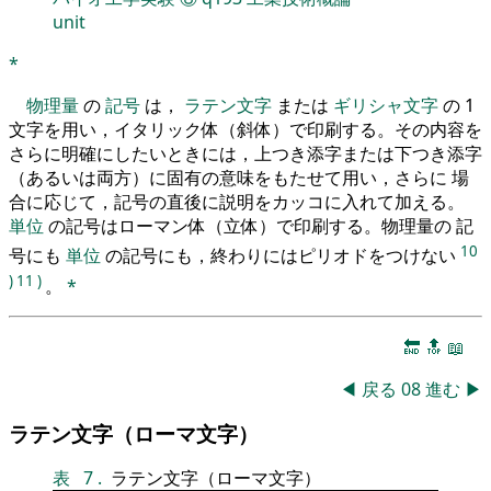
unit
*
物理量
の
記号
は，
ラテン文字
または
ギリシャ文字
の 1
文字を用い，イタリック体（斜体）で印刷する。その内容を
さらに明確にしたいときには，上つき添字または下つき添字
（あるいは両方）に固有の意味をもたせて用い，さらに 場
合に応じて，記号の直後に説明をカッコに入れて加える。
単位
の記号はローマン体（立体）で印刷する。物理量の 記
10
号にも
単位
の記号にも，終わりにはピリオドをつけない
)
11
)
。
*
🔚
🔝
📖
◀
戻る
08
進む
▶
ラテン文字（ローマ文字）
表
7
.
ラテン文字（ローマ文字）