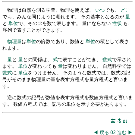
物理は自然を測る学問。物理を使えば、
いつ
でも、
どこ
でも、みんな同じように測れます。 その基本となるのが
量
と
単位
で、その比を数で表します。 量にならない
性状
も、
序列で表すことができます。
物理量
は
単位
の倍数であり、数値と
単位
の積として表さ
れます。
量
と
量
との関係は、
式
で表すことができ、
数式
で示され
ます。
単位
が変わっても
量
は変わりません。 自然科学では
数式
に
単位
をつけません。 そのような数式では、数式の記
号がそのまま物理量の量を表す方程式を量方程式と言いま
す。
逆に数式の記号が数値を表す方程式を数値方程式と言いま
す。 数値方程式では、記号の単位を示す必要があります。
🔚
🔝
📖
◀
戻る
02
進む
▶