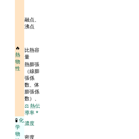
融点、
沸点
🔥
比熱容
熱
量
物
熱膨張
性
（線膨
張係
数、体
膨張係
数）、
⚖️
熱伝
導率
*
🧪
化
濃度
学
物
密度