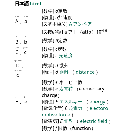
日本語
html
[数学]
a
定数
[物理]
a
加速度
エー
エー
A
、
a
[SI基本単位]
A
アンペア
-18
[SI接頭語] a アト（atto）10
ビー
ビー
[数学]
b
定数
B
、
b
シー
シー
[数学]
c
定数
C
、
c
[物理]
c
光速度
ディー
D
、
[数学]
d
微分
ディー
[物理]
d
距離
（
distance
）
d
[数学]
e
ネーピア数
[数学]
e
素電荷
（elementary
charge）
イー
イー
E
、
e
[物理]
E
エネルギー
（
energy
）
[電気化学]
E
起電力
（
electoro
motive force
）
[電磁気]
E
電界
（
electric field
）
[数学]
f
関数（function）