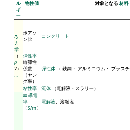
ル
物性値
対象となる
材料
ギ
ー
ポアソ
コンクリート
💪
ン比
力
学
（
弾性率
p
縦弾性
V
）
係数
弾性体
（ 鉄鋼・ アルミニウム・ プラス
…
（ヤン
グ率）
粘性率
流体
（電解液・スラリー）
⚖️
導電
率
電解液
、溶融塩
〔
S/m
〕