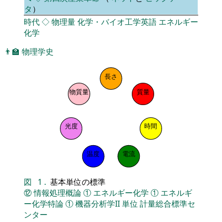
タ
）
時代
◇
物理量
化学・バイオ工学英語
エネルギー
化学
👨‍🏫
物理学史
長さ
物質量
質量
光度
時間
温度
電流
図
1
.
基本単位の標準
⑫
情報処理概論
①
エネルギー化学
①
エネルギ
ー化学特論
①
機器分析学II
単位
計量総合標準セ
ンター