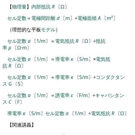
【
物理量
】
内部抵抗
R
〔
Ω
〕
セル定数
＝
電極間距離
d
〔
m
〕
÷
電極面積
A
〔
m²
〕
（
理想的な平板
モデル
）
セル定数
a
〔
1/m
〕
＝
電気抵抗
R
〔
Ω
〕
÷
抵抗
率
ρ
〔
Ω·m
〕
セル定数
a
〔
1/m
〕
＝
導電率
κ
〔
S/m
〕
×
電気抵
抗
R
〔
Ω
〕
セル定数
a
〔
1/m
〕
＝
導電率
κ
〔
S/m
〕
÷
コンダクタン
ス
G
〔
S
〕
セル定数
a
〔
1/m
〕
＝
誘電率
ε
〔
F/m
〕
÷
キャパシタン
ス
C
〔
F
〕
導電率
κ
〔
S/m
〕
セル定数
a
〔
1/m
〕
÷
電気抵抗
R
〔
Ω
〕
【
関連講義
】