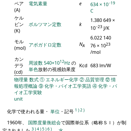
ペア
電気素量
e
−19
634 × 10
(A)
C
ケル
1.380 649 ×
ビン
ボルツマン定数
k
−23
10
J/K
(K)
6.022 140
モル
N
アボガドロ定数
23
76 × 10
A
(mol)
/mol
カン
12
周波数
540×10
Hz
の
デラ
Kcd
683 lm/W
単色
放射の視感効果度
(cd)
物理量
数式
①
エネルギー化学
②
品質管理
⑫
情
報処理概論
⑨
化学・バイオ工学英語
④
化学・バ
イオ工学実験
unit
1
)
2
)
化学で使われる量・
単位
・記号
1960年、
国際度量衡総会
で国際単位系（略称ＳＩ）が制
3
)
4
)
5
)
6
)
定されました
。
水