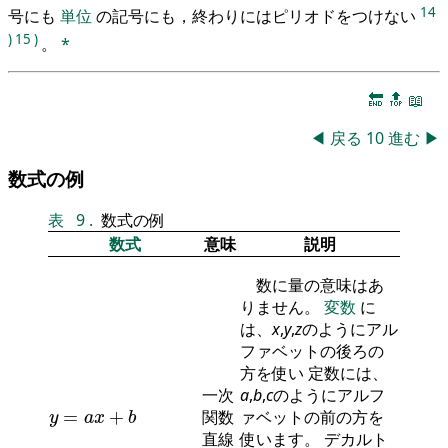
14
号にも
単位
の記号にも，終わりにはピリオドをつけない
)
15
)
。
*
🔚
🔝
📖
◀
戻る
10
進む
▶
数式の例
表
9
.
数式の例
数式
意味
説明
数に量の意味はあ
りません。
変数
に
は、
x
,
y
,
z
のようにアル
ファベットの後ろの
方を使い 定数には、
一次
a
,
b
,
c
のようにアルフ
y
=
a
x
+
b
=
+
関数
ァベットの前の方を
y
a
x
b
直線
使います。 デカルト