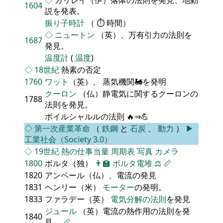
1604
説を発表。
振り子時計
（ ⏱ 時間）
◇
ニュートン
（英）、万有引力の法則を
1687
発見。
温度計
(
温度
)
◇
18世紀
熱素の否定
1760
ワット
（英）、 蒸気機関🚂を発明
クーロン
（仏）静電気に関するクーロンの
1788
法則を発見。
ボイルシャルルの法則 🔥⇒💪
◇
第一次産業革命
（
鉄鋼
と
石炭
、
動力
）
▶
工業社会（Society 3.0）
◇
19世紀
熱の仕事当量
周期表
写真
カメラ
1800
ボルタ（独）
👨‍🏫
ボルタ電堆
⚖️
📏
1820
アンペール（仏）、電流の発見
1831
ヘンリー（米）
モーター
の発明。
1833
ファラデー（英）
電気分解の法則
を発見
ジュール
（英）電流の熱作用の法則を発
1840
見。
📏