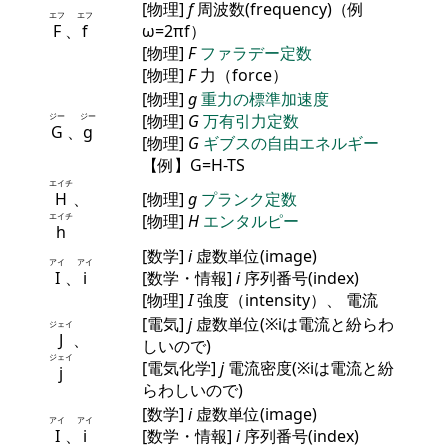
[物理]
f
周波数(frequency)（例
エフ
エフ
F
、
f
ω=2πf）
[物理]
F
ファラデー定数
[物理]
F
力（force）
[物理]
g
重力の標準加速度
ジー
ジー
[物理]
G
万有引力定数
G
、
g
[物理]
G
ギブスの自由エネルギー
【例】G=H-TS
エイチ
H
、
[物理]
g
プランク定数
エイチ
[物理]
H
エンタルピー
h
[数学]
i
虚数単位(image)
アイ
アイ
I
、
i
[数学・情報]
i
序列番号(index)
[物理]
I
強度（intensity）、 電流
[電気]
j
虚数単位(※iは電流と紛らわ
ジェイ
J
、
しいので)
ジェイ
[電気化学]
j
電流密度(※iは電流と紛
j
らわしいので)
[数学]
i
虚数単位(image)
アイ
アイ
I
、
i
[数学・情報]
i
序列番号(index)