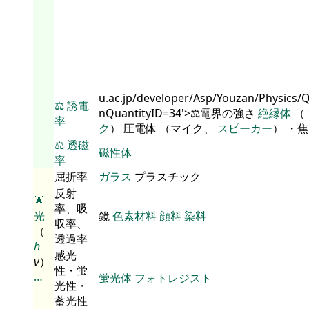
u.ac.jp/developer/Asp/Youzan/Physics/
⚖️
誘電
nQuantityID=34'>⚖️電界の強さ
絶縁体
（
率
ク
） 圧電体 （マイク、
スピーカー
） ・
⚖️
透磁
磁性体
率
屈折率
ガラス
プラスチック
反射
🌟
率、吸
光
鏡
色素材料
顔料
染料
収率、
（
透過率
h
感光
ν
）
性・蛍
…
蛍光体
フォトレジスト
光性・
蓄光性