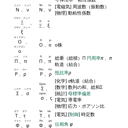
ニュー
ニュー
Nu
nu
[電磁気] 周波数（振動数）
Ν
、
ν
Ν
、
ν
[物理] 動粘性係数
グザイ、クシー
Ξ
、
Xi
xi
Ξ
、
ξ
グザイ、クシー
ξ
オミクロン
Ο
、
Pi
pi
Ο
、
ο
ο株
オミクロン
ο
パイ
パイ
Pi
pi
総乗（総積）Π
円周率
π
、
π
Π
、
π
Π
、
π
軌道（結合）
ロー
ロー
Rho
rho
抵抗率
ρ
Ρ
、
ρ
Ρ
、
ρ
[化学]
σ
軌道（結合）
Sigma
[数学] 数列の和、総和Σ
Σ
、
シグマ
シグマ
Σ
、
σ
[統計]
母標準偏差
sigma
σ
、ς
[電気] 導電率
[物理] 応力・ポアソン比
タウ
タウ
Tau
tau
[電気] [
制御
] 時定数
Τ
、
τ
Τ
、
τ
ファイ
ファイ
Phi
phi
位相角
φ
Φ
、
φ
Φ
、
φ