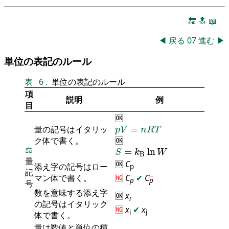
🔚
🔝
📖
◀
戻る
07
進む
▶
単位の表記のルール
表
6
.
単位の表記のルール
項
説明
例
目
🆗
p
V
=
n
R
T
量の記号はイタリッ
=
p
V
n
R
T
ク体で書く。
🆗
S
=
k
B
ln
W
⚖️
=
ln
S
k
W
B
量
🆗
C
添え字の記号はロー
p
記
マン体で書く。
🆖
C
✔
C
p
p
号
数を意味する添え字
🆗
x
i
の記号はイタリック
🆖
x
✔
x
i
i
体で書く。
量は数値と単位の積