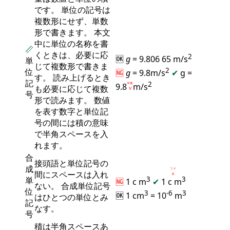
です。 単位の記号は
複数形にせず、単数
形で書きます。 本文
中に単位の名称を書
📏
くときは、必要に応
2
🆗
g
= 9.806 65 m/s
単
じて複数形で書きま
2
位
🆖
g
= 9.8m/s
✔
g =
す。 読み上げるとき
記
2
9.8
半角
m/s
も必要に応じて複数
Ⅴ
号
形で読みます。 数値
を表す数字と単位記
号の間には積の意味
で半角スペースを入
れます。
合
接頭語と単位記号の
成
ツメ
間にスペースは入れ
∧
単
3
3
🆖
1 c m
✔
1 c
m
ない。 合成単位記号
位
3
-6
3
🆗 1 cm
= 10
m
はひとつの単位とみ
記
なす。
号
積は半角スペースあ