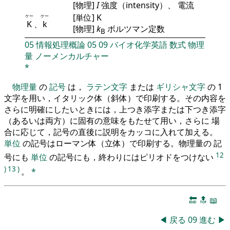
[物理]
I
強度（intensity）、 電流
[単位] K
ケー
ケー
K
、
k
[物理]
k
ボルツマン定数
B
05
情報処理概論
05
09
バイオ化学英語
数式
物理
量
ノーメンカルチャー
*
物理量
の
記号
は，
ラテン文字
または
ギリシャ文字
の 1
文字を用い，イタリック体（斜体）で印刷する。その内容を
さらに明確にしたいときには，上つき添字または下つき添字
（あるいは両方）に固有の意味をもたせて用い，さらに 場
合に応じて，記号の直後に説明をカッコに入れて加える。
単位
の記号はローマン体（立体）で印刷する。物理量の 記
12
号にも
単位
の記号にも，終わりにはピリオドをつけない
)
13
)
。
*
🔚
🔝
📖
◀
戻る
09
進む
▶