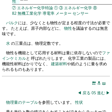
性
⑦
エネルギー化学特論
①
③
エネルギー化学
⑧
82
無機工業化学
導電率
メーター
センサー
バルク
には、少なくとも物性が定まる程度の寸法が必要で
す。 たとえば、原子内部などに、
物性
を議論するのは無意
味です。
水
の三重点は、物理定数です。
物性を機能として応用する材料は量に依存しないので
ファ
インケミカル
と 呼ばれたりします。 化学工業の製品には、
機能性材料ばかりでなく、
建築材料
や紙のように量を求め
られるものもあります。
🔚
🔝
📖
◀
戻る
05
進む
▶
物理量のテーブル
を参照しています。
性状
量を単位と数の積であらわすことができたらラッキーで