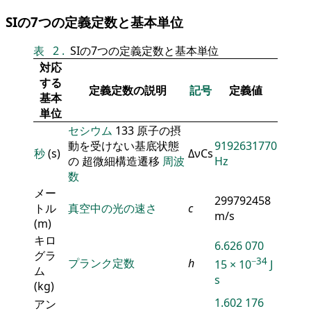
SIの7つの定義定数と基本単位
表
2
.
SIの7つの定義定数と基本単位
対応
する
定義定数の説明
記号
定義値
基本
単位
セシウム
133 原子の摂
動を受けない基底状態
9192631770
秒
(s)
ΔνCs
の 超微細構造遷移
周波
Hz
数
メー
299792458
トル
真空中の光の速さ
c
m/s
(m)
キロ
6.626 070
グラ
−34
プランク定数
h
15 × 10
J
ム
s
(kg)
1.602 176
アン