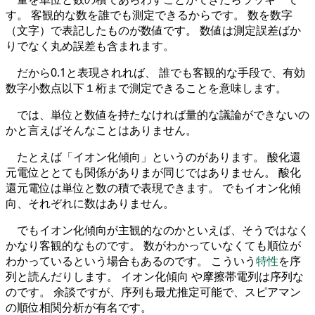
す。 客観的な数を誰でも測定できるからです。 数を数字
（文字）で表記したものが数値です。 数値は測定誤差ばか
りでなく丸め誤差も含まれます。
だから0.1と表現されれば、 誰でも客観的な手段で、有効
数字小数点以下１桁まで測定できることを意味します。
では、単位と数値を持たなければ量的な議論ができないの
かと言えばそんなことはありません。
たとえば「イオン化傾向」というのがあります。 酸化還
元電位ととても関係がありまが同じではありません。 酸化
還元電位は単位と数の積で表現できます。 でもイオン化傾
向、それぞれに数はありません。
でもイオン化傾向が主観的なのかといえば、そうではなく
かなり客観的なものです。 数がわかっていなくても順位が
わかっているという場合もあるのです。 こういう
特性
を序
列と読んだりします。 イオン化傾向 や摩擦帯電列は序列な
のです。 余談ですが、序列も最尤推定可能で、スピアマン
の順位相関分析が有名です。