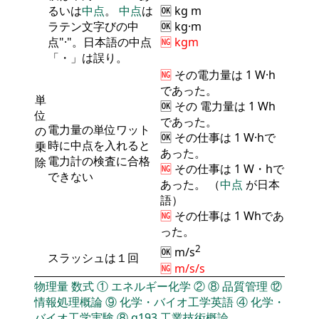
るいは
中点
。
中点
は
🆗 kg m
ラテン文字びの中
🆗 kg·m
点"·"。日本語の中点
🆖 kgm
「・」は誤り。
🆖
その
電力量
は 1 W·h
であった。
単
🆗 その
電力量
は 1 Wh
位
であった。
電力量の単位ワット
の
🆗 その仕事は 1 W·hで
時に中点を入れると
乗
あった。
電力計の検査に合格
除
🆖
その仕事は 1 W・hで
できない
あった。 （
中点
が日本
語）
🆖
その仕事は 1 Whであ
った。
2
🆗 m/s
スラッシュは１回
🆖 m/s/s
物理量
数式
①
エネルギー化学
②
⑧
品質管理
⑫
情報処理概論
⑨
化学・バイオ工学英語
④
化学・
バイオ工学実験
⑧
q193
工業技術概論