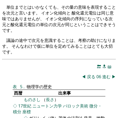
単位までとはいかなくても、その量の意味を表現すること
を次元と言います。 イオン化傾向と 酸化還元電位は同じ意
味ではありませんが、 イオン化傾向の序列になっている次
元と酸化還元電位の単位の次元が同じということはできそう
です。
議論の途中で次元を意識することは、考察の助けになりま
す。 そんなわけで仮に単位を定めてみることはとても大切
です。
🔚
🔝
📖
◀
戻る
06
進む
▶
表
5
.
物理学の歴史
西暦
出来事
ものさし
（
長さ
）
◇
17世紀
ニュートン力学
バロック美術
微分・
積分
座標
◇
ガリレイ（伊）落体の法則を発見、地動