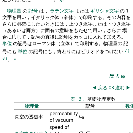
物理量
の
記号
は，
ラテン文字
または
ギリシャ文字
の 1
文字を用い，イタリック体（斜体）で印刷する。その内容を
さらに明確にしたいときには，上つき添字または下つき添字
（あるいは両方）に固有の意味をもたせて用い，さらに 場
合に応じて，記号の直後に説明をカッコに入れて加える。
単位
の記号はローマン体（立体）で印刷する。物理量の 記
7
)
号にも
単位
の記号にも，終わりにはピリオドをつけない
8
)
。
*
🔚
🔝
📖
◀
戻る
03
進む
▶
表
3
.
基礎物理定数
物理量
記号
数
permeability
μ
0
真空の透磁率
μ
0
of vacuum
speed of
C
C
0