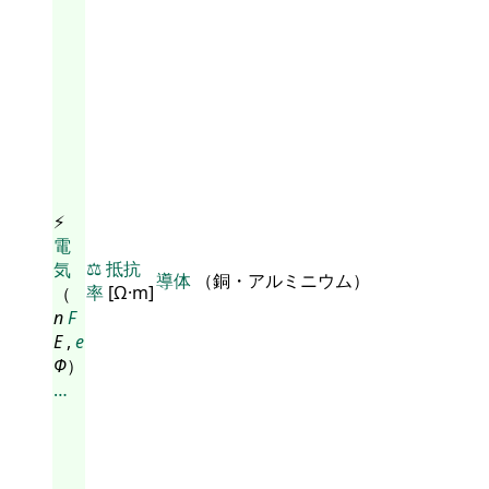
⚡
電
⚖️
抵抗
気
導体
（銅・アルミニウム）
率
[Ω·m]
（
n
F
E
,
e
Φ
）
…