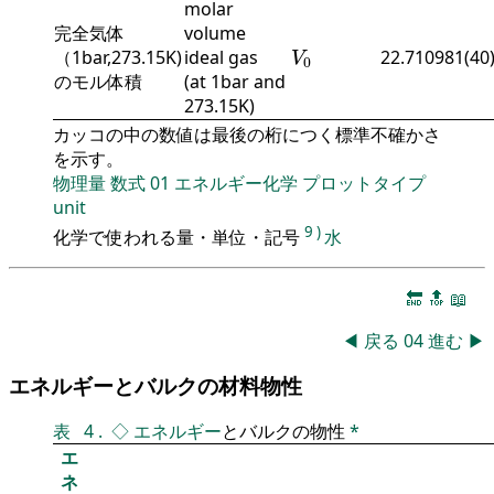
molar
完全気体
volume
V
0
（1bar,273.15K)
ideal gas
22.710981(40
V
0
のモル体積
(at 1bar and
273.15K)
カッコの中の数値は最後の桁につく標準不確かさ
を示す。
物理量
数式
01
エネルギー化学
プロットタイプ
unit
9
)
化学で使われる量・単位・記号
水
🔚
🔝
📖
◀
戻る
04
進む
▶
エネルギーとバルクの材料物性
表
4
.
◇
エネルギー
とバルクの物性
*
エ
ネ