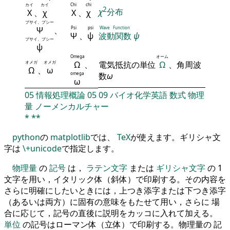
カイ
カイ
Chi
chi
2
χ
分布
Χ
、
χ
Χ
、
χ
プサイ、プシー
Ψ
、
Psi
psi
Wave Function
Ψ
、
ψ
波動関数
ψ
プサイ、プシー
ψ
Omega
オーム
オメガ
オメガ
Ω
、
電気抵抗の単位
Ω
、角周波
Ω
、
ω
omega
数
ω
ω
05
情報処理概論
05
09
バイオ化学英語
数式
物理
量
ノーメンカルチャー
*
**
python
の
matplotlib
では、
TeX
が使えます。ギリシャ文
字は
\+unicode
で指定します。
物理量
の
記号
は，
ラテン文字
または
ギリシャ文字
の 1
文字を用い，イタリック体（斜体）で印刷する。その内容を
さらに明確にしたいときには，上つき添字または下つき添字
（あるいは両方）に固有の意味をもたせて用い，さらに 場
合に応じて，記号の直後に説明をカッコに入れて加える。
単位
の記号はローマン体（立体）で印刷する。物理量の 記