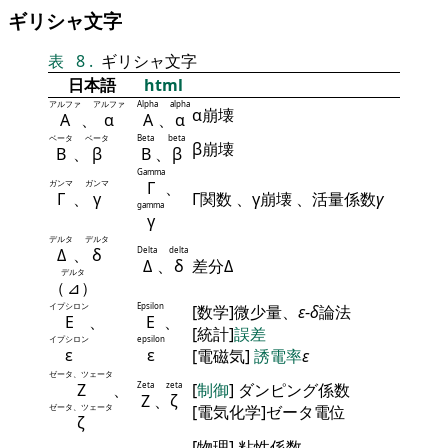
ギリシャ文字
表
8
.
ギリシャ文字
日本語
html
アルファ
アルファ
Alpha
alpha
α崩壊
Α
、
α
Α
、
α
ベータ
ベータ
Beta
beta
β崩壊
Β
、
β
Β
、
β
Gamma
ガンマ
ガンマ
Γ
、
Γ
、
γ
Γ関数 、γ崩壊 、活量係数
γ
gamma
γ
デルタ
デルタ
Δ
、
δ
Delta
delta
Δ
、
δ
差分Δ
デルタ
（
⊿
）
イプシロン
Epsilon
[数学]微少量、
ε
-
δ
論法
Ε
、
Ε
、
[統計]
誤差
イプシロン
epsilon
ε
ε
[電磁気]
誘電率
ε
ゼータ、ツェータ
Ζ
、
Zeta
zeta
[
制御
] ダンピング係数
Ζ
、
ζ
ゼータ、ツェータ
[電気化学]ゼータ電位
ζ
[物理] 粘性係数