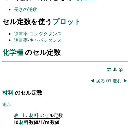
長さの逆数
セル定数を使う
プロット
導電率-コンダクタンス
誘電率-キャパシタンス
化学種
のセル定数
🔚
🔝
📖
◀
戻る
01
進む
▶
材料
のセル定数
追加
表
1
.
材料
のセル定数
id
材料
数値/1/m
数値