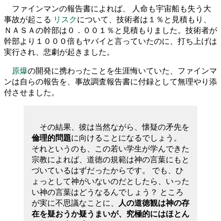
ファインマンの報告書によれば、 人命も宇宙船も失う大
事故が起こる
リスク
について、技術者は１％と見積もり、
ＮＡＳＡの幹部は０．００１％と見積もりました。技術者が
幹部より１０００倍もヤバイと言っていたのに、打ち上げは
実行され、悲劇が起きました。
原爆
の開発に携わったことを生涯悔いていた、ファインマ
ンは自らの報告を、事故調査報告書に付録として無理やり添
付させました。
その結果、彼は当然ながら、懐疑の矛先を
倫理的問題
に向けることになるでしょう。
それというのも、この若い学生が学んできた
宗教によれば、道徳の規範は神の言葉にもと
づいているはずだったからです。 でも、ひ
ょっとして神がいないのだとしたら、いった
い神の言葉はどうなるんでしょう？ ところ
が実に不思議なことに、
人の道徳観は神の存
在を疑おうか疑うまいが、究極的にはほとん