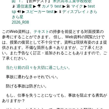
図
1
.
【音声テスト】
米沢高等工業学校校歌
📡
通信速度
▶ 🎥
カメラ
test
▶ 🎤
マイク
▶
test
sp
🔊 ▶
スピーカー
test
▶ 📱
ディスプレイ
♪
きら
きら星
2026_R08
このWeb資料は、
テキスト
の持参を前提とする対面授業の
参考にすることができます。 但し、Web資料の閲覧だけで
は、授業の復習として不十分です。資料は現状有姿のまま提
供されます。不備な箇所も多々ありますが、ご了承くださ
い。また予告なく訂正・追加されることもありますので、ご
了承ください。
当たり前の日々を大切に過ごしたい。
事故に遭わなきゃそれでいい。
防げる事故は防ぎたい。
もし、仕事を失うことになっても、事故を阻止する勇気が
ありますか？