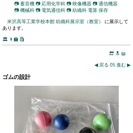
📷
蓄音機
📷
応用化学科
📷
映像機器
📷
通信機器
📷
機械科
📷
電気通信科
📷
紡織科
電算
保存
米沢高等工業学校本館
紡織科展示室（教室）
に展示して
あります。
🏛️
👨‍🏫
🗿
🔚
🔝
📖
◀
戻る
05
進む
▶
ゴムの設計