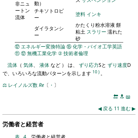
ズ
サスペンション
動）
非ニュ
ートン
チキソトロピ
塗料
インキ
流体
ー
かたくり粉水溶液 餅
ダイラタンシ
粘土
スラリー
濡れた
ー
砂
⑫
エネルギー変換特論
⑮
化学・バイオ工学英語
⑪
⑫
無機工業化学
②
技術者倫理
流体
（
気体
、
液体
など ） は、
ずり応力
Sと
ずり速度
D
10
)
で、いろいろな流動パターンを示します
。
⚖️
レイノルズ数
Re
〔
・
〕
🔚
🔝
📖
◀
戻る
11
進む
▶
労働者と経営者
表
4
.
労働者と経営者