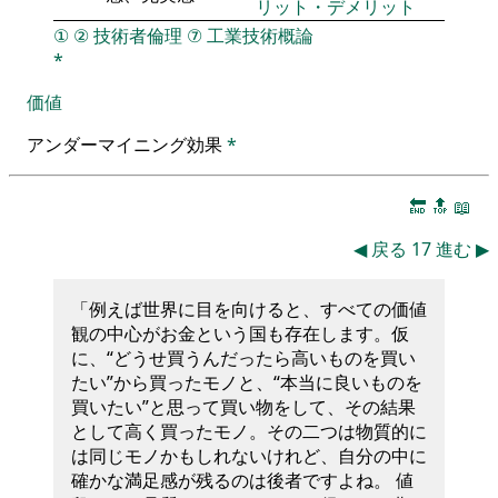
リット・デメリット
①
②
技術者倫理
⑦
工業技術概論
*
価値
アンダーマイニング効果
*
🔚
🔝
📖
◀
戻る
17
進む
▶
「例えば世界に目を向けると、すべての価値
観の中心がお金という国も存在します。仮
に、“どうせ買うんだったら高いものを買い
たい”から買ったモノと、“本当に良いものを
買いたい”と思って買い物をして、その結果
として高く買ったモノ。その二つは物質的に
は同じモノかもしれないけれど、自分の中に
確かな満足感が残るのは後者ですよね。 値