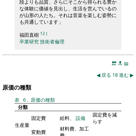
段よりも品質、さらにそこから得られる豊か
な体験に価値を見出し、生活を営んでいるの
が山形の人たち。それは音楽を楽しむ姿勢に
も共通しています」
12
)
福田直樹
卒業研究
技術者倫理
🔚
🔝
📖
◀
戻る
18
進む
▶
原価の種類
表
6
.
原価の種類
分類
固定費を減
固定費
給料、
設備
らす
生産量
材料費、加工
変動費
費