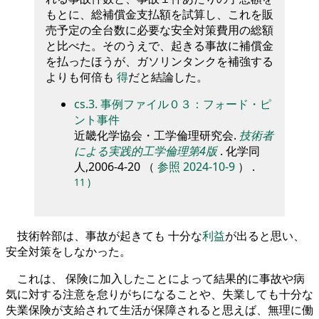
もとに、総補償金支払額を試算し、これを販
売予定の全台数に必要な安全対策費用の総額
と比べた。そのうえで、起きる事故に補償金
を払ったほうが、ガソリンタンクを補強する
よりも何倍も
得
だと結論した。
cs.3. 事例ファイル０３：フォード・ピ
ント事件
近畿化学協会・工学倫理研究会.
技術者
による実践的工学倫理第4版
. 化学同
人,2006-4-20 （
参照 2024-10-9
） .
11
)
技術幹部は、事故が起きても 十分な
利益
が出ると思い、
安全対策をしなかった。
これは、 保険に加入したことによって結果的に事故や病
気に対する注意を怠りがちになることや、失業しても十分な
失業保険が支給されて生活が保障されると思えば、無理に働