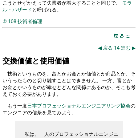
こうとせずかえって失業者が増大することと同じで、
モラ
ル・ハザード
と呼ばれる。
②
108
技術者倫理
🔚
🔝
📖
◀
戻る
14
進む
▶
交換価値と使用価値
技術というものを、富とかお金とか価値とか商品とか、そ
いうったものと切り離すことはできません。 一方、富とか
お金とかいうものが幸せとどんな関係にあるのか、そこも考
えておく必要があります。
もう一度
日本プロフェッショナルエンジニアリング協会
の
エンジニアの信条を見てみよう。
私は、一人のプロフェッショナルエンジニ