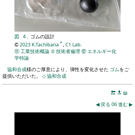
図
4
.
ゴムの設計
*
©
2023
K.Tachibana
,
C1 Lab.
⑪
工業技術概論
②
技術者倫理
⑫
エネルギー化
学特論
協和合成
様のご厚意により、弾性を変化させた
ゴム
をご
提供いただいた。
◇
協和合成
🔚
🔝
📖
◀
戻る
06
進む
▶