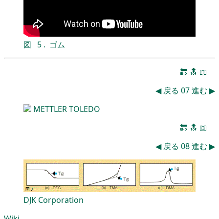
図
5
.
ゴム
🔚
🔝
📖
◀
戻る
07
進む
▶
METTLER TOLEDO
🔚
🔝
📖
◀
戻る
08
進む
▶
DJK Corporation
Wiki