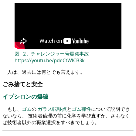
図
2
.
チャレンジャー号爆発事故
https://youtu.be/pdeCtWlCB3k
人は、過去には何とでも言えます。
ごみ捨てと安全
イプシロンの爆破
もし、
ゴム
の
ガラス転移点
と
ゴム弾性
について説明でき
ないなら、 技術者倫理の前に化学を学び直すか、さもなく
ば技術者以外の職業選択をすべきでしょう。