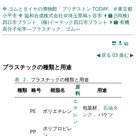
🔷
ゴムとタイヤの博物館「ブリヂストン TODAY」＠東京都
小平市
🔷
協和合成株式会社＠埼玉県鳩ヶ谷市
👨‍🏫
JSR(株)
四日市プラント、(株)イーテック四日市プラント
👨‍🏫
有機
高分子化学―プラスチック、ゴム―
🔚
🔝
📖
◀
戻る
03
進む
▶
プラスチックの種類と用途
表
2
.
プラスチックの種類と用途
原
種類
略号
樹脂名
用途
料
エ
チ
包装材、
石油タ
PE
ポリエチレン
レ
ンク
、バケツ
ン
ポリプロピレ
PP
ン