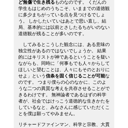
ど無傷で生き残る
ものなのです。 くだんの
学生もはじめのうちこそ、いままでの道徳観
に多少まちがっている点を見つけるでしょ
う。 しかしたいていはあとで思い直し、結
局、基本的には以前とさしたるちがいのない
道徳観が残ることが多いのです。
してみるとこうした観念には、ある意味の
独立性があるのではないでしょうか。 結果
的にはキリストが神であるということを疑い
ながらも、同時に「何事もでも人々からして
ほしいと望むことは、人々にもそのとおりに
せよ」という
信条を固く信じることが可能
な
のです。 つまり僕らの心のなかに、このよ
うな二つの異質な考えを共存させることがで
きるわけです。 無神論者であるはずの科学
者が、社会ではけっこう道徳的な生きかたを
しているなと、みなさんに感じていただくこ
とを僕は願ってやみません。
リチャードファインマン、科学と宗教、大貫