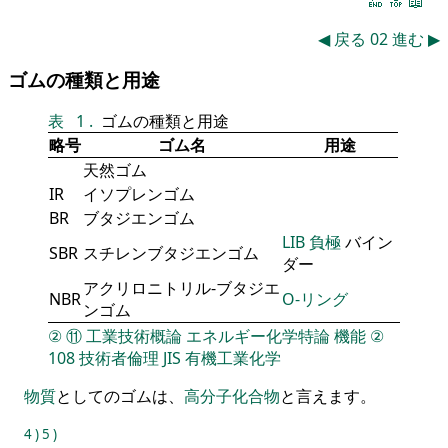
🔚
🔝
📖
◀
戻る
02
進む
▶
ゴムの種類と用途
表
1
.
ゴムの種類と用途
略号
ゴム名
用途
天然ゴム
IR
イソプレンゴム
BR
ブタジエンゴム
LIB
負極
バイン
SBR
スチレンブタジエンゴム
ダー
アクリロニトリル-ブタジエ
NBR
O-リング
ンゴム
②
⑪
工業技術概論
エネルギー化学特論
機能
②
108
技術者倫理
JIS
有機工業化学
物質
としてのゴムは、
高分子化合物
と言えます。
4
)
5
)