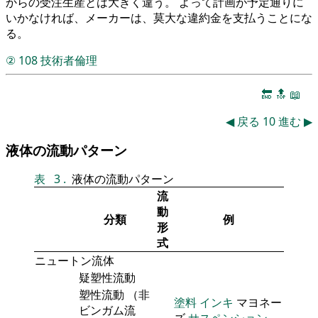
からの受注生産とは大きく違う。 よって計画が予定通りに
いかなければ、メーカーは、莫大な違約金を支払うことにな
る。
②
108
技術者倫理
🔚
🔝
📖
◀
戻る
10
進む
▶
液体の流動パターン
表
3
.
液体の流動パターン
流
動
分類
例
形
式
ニュートン流体
疑塑性流動
塑性流動 （非
塗料
インキ
マヨネー
ビンガム流