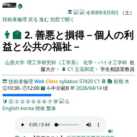
🏠
令和8年8月8日
（土）
技術者倫理
戻る
進む
別窓で開く
👨‍🏫
2. 善悪と損得－個人の利
益と公共の福祉－
山形大学
理工学研究科（工学系）
化学・バイオ工学科
佐
藤大介・
🔋
C1
立花和宏
・ 学生相談室教員
🔚
技術者倫理
Web
Class
syllabus
57420
C1
📆
🎑
前期
木
🕥10:30- 🕛12:00
🏫
4
-中示範B
💬
2026/04/14
頃
🔰
⓪
①
②
③
④
⑤
⑥
⑦
💯
G
English
korea
簡体
繁体
🔊