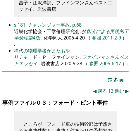
昌子・江沢洋訳、ファインマンさんベストエ
ッセイ、岩波書店
s.181. チャレンジャー事故, p.68
近畿化学協会・工学倫理研究会.
技術者による実践的工
学倫理第4版
. 化学同人,2006-4-20 （
参照 2011-2-9
）
.
稀代の物理学者がまたもや
リチャード・Ｐ．ファインマン.
ファインマンさんベス
トエッセイ
. 岩波書店,2020-9-28 （
参照 2005-6-17
）.
🔚
🔝
📖
◀
戻る
13
進む
▶
事例ファイル０３：フォード・ピント事件
ところが、フォード車の技術幹部は予想さ
れる事故件数と、事故１件あたりの予想額を