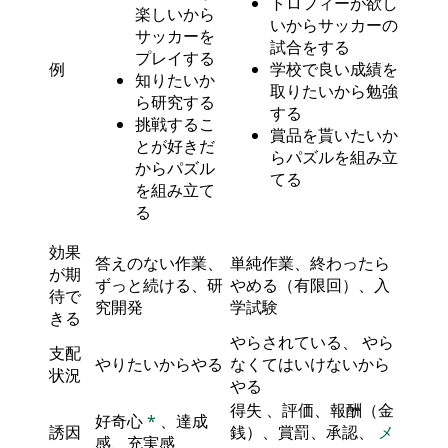
トロフィーが欲し
楽しいから
いからサッカーの
サッカーを
試合をする
プレイする
例
学校で良い成績を
知りたいか
取りたいから勉強
ら研究する
する
挑戦するこ
賞品を貰いたいか
とが好きだ
らパズルを組み立
からパズル
てる
を組み立て
る
効果
答えのない作業、
単純作業、終わったら
が期
ずっと続ける、研
やめる（有限回）、入
待で
究開発
学試験
きる
やらされている、 やら
支配
やりたいからやる
なくてはいけないから
状況
やる
得失 、評価、報酬（金
好奇心
*
、達成
誘因
銭）、賞罰、承認、
メ
感、充実感