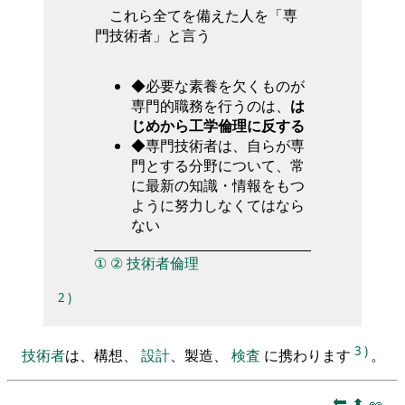
これら全てを備えた人を「専
門技術者」と言う
◆必要な素養を欠くものが
専門的職務を行うのは、
は
じめから工学倫理に反する
◆専門技術者は、自らが専
門とする分野について、常
に最新の知識・情報をもつ
ように努力しなくてはなら
ない
①
②
技術者倫理
2
)
3
)
技術者
は、構想、
設計
、製造、
検査
に携わります
。