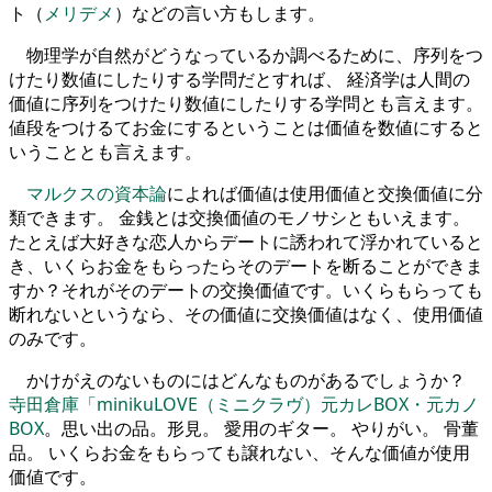
ト（
メリデメ
）などの言い方もします。
物理学が自然がどうなっているか調べるために、序列をつ
けたり数値にしたりする学問だとすれば、 経済学は人間の
価値に序列をつけたり数値にしたりする学問とも言えます。
値段をつけるてお金にするということは価値を数値にすると
いうこととも言えます。
マルクスの資本論
によれば価値は使用価値と交換価値に分
類できます。 金銭とは交換価値のモノサシともいえます。
たとえば大好きな恋人からデートに誘われて浮かれていると
き、いくらお金をもらったらそのデートを断ることができま
すか？それがそのデートの交換価値です。いくらもらっても
断れないというなら、その価値に交換価値はなく、使用価値
のみです。
かけがえのないものにはどんなものがあるでしょうか？
寺田倉庫「minikuLOVE（ミニクラヴ）元カレBOX・元カノ
BOX
。思い出の品。形見。 愛用のギター。 やりがい。 骨董
品。 いくらお金をもらっても譲れない、そんな価値が使用
価値です。