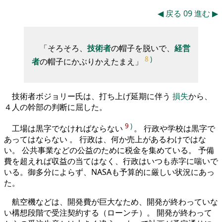
◀
戻る
09
進む
▶
「そろそろ、
技術者
の帽子を脱いで、
経営
8
)
者
の帽子にかぶりかえたまえ」
技術者ボジョリー氏は、打ち上げ延期に伴う
損失
から、
４人の幹部の判断に屈した。
9
)
工場は黒字でなければならない
。 行政や学校は黒字で
あってはならない 。 行政は、何か売上があるわけではな
い。 公共事業などの公益のために税金を集めている。 予備
費を超えれば収益の当てはなく、行政はいつも赤字に喘いで
いる。御多分によらず、NASAも予算的に厳しい状況にあっ
た。
航空機などは、開発費が巨大なため、開発が終わっていな
い構想段階で受注契約する（ローンチ）。 開発が終わって