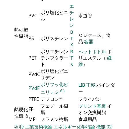
エ
ポリ塩化ビニ
チ
PVC
水道管
ル
レ
ン
熱可塑
Ｂ
ＣＤケース、食
性樹脂
PS
ポリスチレン
Ｔ
品
容器
Ｘ
ポリエチレン
Ｂ
ペットボトル
ポ
PET
テレフタラー
Ｔ
リエステル（
繊
ト
Ｘ
維
）
ポリ塩化ビニ
PVdC
リデン
ポリフッ化ビ
LIB
正極
バインダ
PVdF
6
)
ー
ニリデン
PTFE
テフロン™
フライパン
フェノール樹
プリント基板
イ
FF
熱硬化
脂
オン交換樹脂
性樹脂
MF
メラミン樹脂
食卓用品
②
⑪
工業技術概論
エネルギー化学特論
機能
02