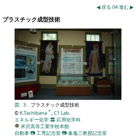
◀
戻る
04
進む
▶
プラスチック成型技術
図
3
.
プラスチック成型技術
*
©
K.Tachibana
,
C1 Lab.
エネルギー化学
🏛️
応用化学科
米沢高等工業学校本館
自動車
📷
工専記念室
📷
秦逸三教授記念室