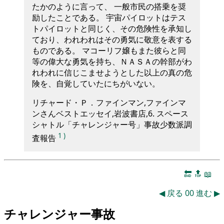
たかのように言って、 一般市民の搭乗を奨
励したことである。 宇宙パイロットはテス
トパイロットと同じく、その危険性を承知し
ており、われわれはその勇気に敬意を表する
ものである。 マコーリフ嬢もまた彼らと同
等の偉大な勇気を持ち、ＮＡＳＡの幹部がわ
れわれに信じこませようとした以上の真の危
険を、自覚していたにちがいない。
リチャード・Ｐ．ファインマン,ファインマ
ンさんベストエッセイ,岩波書店,6. スペース
シャトル「チャレンジャー号」事故少数派調
1
)
査報告
🔚
🔝
📖
◀
戻る
00
進む
▶
チャレンジャー事故