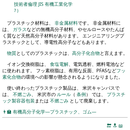
技術者倫理
JIS
有機工業化学
7
)
プラスチック材料は、
非金属材料
です。 非金属材料に
は、
ガラス
などの無機高分子材料、やセルロースやたんぱ
く質など天然高分子材料があります。 エンジニアリングプ
ラスチックとして、導電性高分子などもあります。
物質
としてのプラスチックは、
高分子化合物
と言えます。
イオン交換樹脂は、
食塩電解
、電気透析、燃料電池など
に使われます。 フッ素樹脂は、有用な反面、PFASなど
フッ
素化合物
の環境への影響が懸念されるようになりました。
使い終わったプラスチック製品は、 米沢キャンパスで
は、
不燃ごみ
、 米沢市の
ルール
（
条例
） では、
プラスチ
ック製容器包装
または
不燃ごみ
として廃棄します。
👨‍🏫
有機高分子化学―プラスチック、ゴム―
🔚
🔝
📖