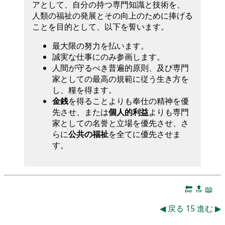
アとして、自分の持つ専門知識と技術を、
人類の福祉の発展とその向上のために捧げる
ことを目的として、以下を誓います。
最大限の努力を払います。
誠実な仕事にのみ参画します。
人間が守るべき普遍的原則、及び専門
家としての最高の規範に従う生き方を
し、糧を得ます。
金銭
を得ることよりも奉仕の精神を優
先させ、または
個人的利益
よりも専門
家としての名誉と立場を優先させ、さ
らに
公共の福祉
を全てに優先させま
す。
🔚
🔝
📖
◀
戻る
15
進む
▶