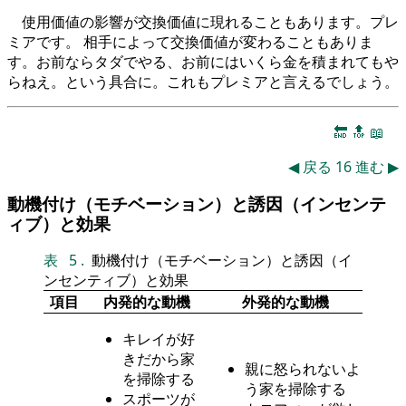
使用価値の影響が交換価値に現れることもあります。プレ
ミアです。 相手によって交換価値が変わることもありま
す。お前ならタダでやる、お前にはいくら金を積まれてもや
らねえ。という具合に。これもプレミアと言えるでしょう。
🔚
🔝
📖
◀
戻る
16
進む
▶
動機付け（モチベーション）と誘因（インセンテ
ィブ）と効果
表
5
.
動機付け（モチベーション）と誘因（イ
ンセンティブ）と効果
項目
内発的な動機
外発的な動機
キレイが好
きだから家
親に怒られないよ
を掃除する
う家を掃除する
スポーツが