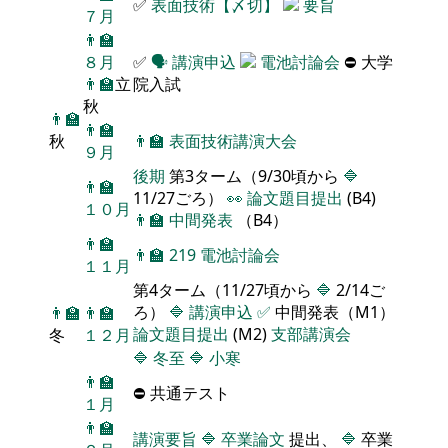
✅
表面技術【〆切】
要旨
７月
👨‍🏫
８月
✅
🗣️
講演申込
電池討論会
⛔ 大学
👨‍🏫
立
院入試
秋
👨‍🏫
👨‍🏫
秋
👨‍🏫
表面技術講演大会
９月
後期
第3ターム（9/30頃から
🔷
👨‍🏫
11/27ごろ）
👀
論文題目提出
(B4)
１０月
👨‍🏫
中間発表
（B4）
👨‍🏫
👨‍🏫
219
電池討論会
１１月
第4ターム（11/27頃から
🔷
2/14ご
ろ）
🔷
講演申込
✅
中間発表（M1）
👨‍🏫
👨‍🏫
論文題目提出
(M2)
支部講演会
冬
１２月
🔷
冬至
🔷
小寒
👨‍🏫
⛔ 共通テスト
１月
👨‍🏫
講演要旨
🔷
卒業論文
提出、
🔷
卒業