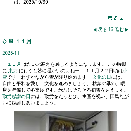
は、2026/10/30
🔚
🔝
📖
◀
戻る
13
進む
▶
◇
📆
１１月
2026-11
１１月
はだいぶ寒さを感じるようになります。 この時期
に
東京
に行くと妙に暖かいのよねー。 １１月２２日頃は
小
雪
です。わずかながら雪が降り始めます。
文化の日
には、
自由と平和を愛し、文化を進めましょう。 枯葉の季節。暖
房を準備して冬支度です。米沢はそろそろ初雪を迎えます。
勤労感謝の日
には、勤労をたっとび、生産を祝い、国民たが
いに感謝しあいましょう。