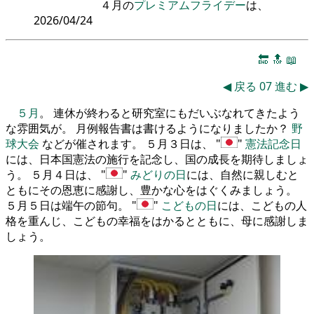
４月の
プレミアムフライデー
は、
2026/04/24
🔚
🔝
📖
◀
戻る
07
進む
▶
５月
。 連休が終わると研究室にもだいぶなれてきたよう
な雰囲気が。 月例報告書は書けるようになりましたか？
野
球大会
などが催されます。 ５月３日は、
憲法記念日
には、日本国憲法の施行を記念し、国の成長を期待しましょ
う。 ５月４日は、
みどりの日
には、自然に親しむと
ともにその恩恵に感謝し、豊かな心をはぐくみましょう。
５月５日は端午の節句。
こどもの日
には、こどもの人
格を重んじ、こどもの幸福をはかるとともに、母に感謝しま
しょう。