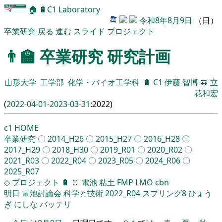
🏠
🔋
C1 Laboratory
令和8年8月9日
（日）
卒業研究
戻る
進む
スライド
プロジェクト
👨‍🏫
卒業研究
研究計画
山形大学
工学部
化学・バイオ工学科
🔋
C1
伊藤 智博
📛
立
花和宏
(
2022-04-01
-
2023-03-31
:2022)
c1
HOME
卒業研究
〇
2014_H26
〇
2015_H27
〇
2016_H28
〇
2017_H29
〇
2018_H30
〇
2019_R01
〇
2020_R02
〇
2021_R03
〇
2022_R04
〇
2023_R05
〇
2024_R06
〇
2025_R07
◇
プロジェクト
🔋
🪫
電池
粘土
FMP
LMO
cbn
明日
電池討論会
科学と技術
2022_R04
スプリング8
ひょう
ぎ
にしな
バッテリ