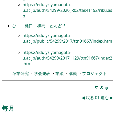
https://edu.yz.yamagata-
u.ac.jp/auth/54299/2020_R02/tas41152/riku.as
p
ひ
樋口 和馬
ねんど？
https://edu.yz.yamagata-
u.ac.jp/public/54299/2017/ttn91667/index.htm
l
https://edu.yz.yamagata-
u.ac.jp/auth/54299/2017_H29/ttn91667/index2
.html
卒業研究
・
学会発表
・
業績
・
講義
・
プロジェクト
🔚
🔝
📖
◀
戻る
01
進む
▶
毎月