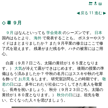
🔚
🔝
📖
◀
戻る
11
進む
▶
◇
📆
９月
９月
はなんといっても
学会発表
のシーズンです。
日本
国内はもとより、
海外
で発表することも。 ポスターやスラ
イドはまとまりましたか？ また９月卒業の修士はここで修
了式を迎えます。 残暑がまだ残る中、ハチの被害にはご用
心。
白露（９月７日ごろ。太陽の黄径が１６５度となりま
す。）
大気
が冷えて露ができはじめます。 後期の授業の準
備はもう済みましたか？ 中秋の名月にはススキや秋の七草
を飾って
お月見
をします。 研究室訪問もこの時期です。
敬
老の日
には、多年にわたり社会につくしてきた老人を敬愛
し、長寿を祝いましょう。 秋分（９月２３日ごろ。太陽の
黄径が１８０度となります。）
秋分の日
には、祖先を敬
い、亡くなった人々を偲びましょう。