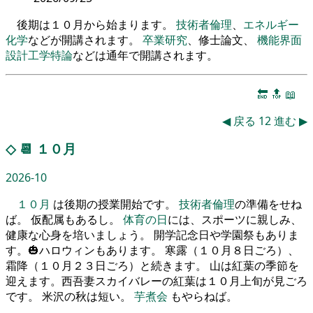
後期は１０月から始まります。
技術者倫理
、
エネルギー
化学
などが開講されます。
卒業研究
、修士論文、
機能界面
設計工学特論
などは通年で開講されます。
🔚
🔝
📖
◀
戻る
12
進む
▶
◇
📆
１０月
2026-10
１０月
は後期の授業開始です。
技術者倫理
の準備をせね
ば。 仮配属もあるし。
体育の日
には、スポーツに親しみ、
健康な心身を培いましょう。 開学記念日や学園祭もありま
す。🎃ハロウィンもあります。 寒露（１０月８日ごろ）、
霜降（１０月２３日ごろ）と続きます。 山は紅葉の季節を
迎えます。西吾妻スカイバレーの紅葉は１０月上旬が見ごろ
です。 米沢の秋は短い。
芋煮会
もやらねば。