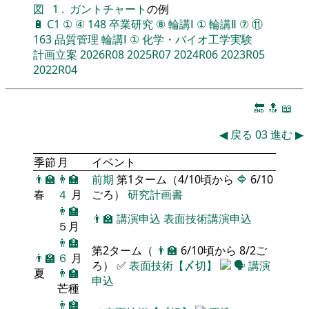
図
1
.
ガントチャート
の例
🔋
C1
①
④
148
卒業研究
⑧
輪講Ⅰ
①
輪講Ⅱ
⑦
⑪
163
品質管理
輪講Ⅰ
①
化学・バイオ工学実験
計画立案
2026R08
2025R07
2024R06
2023R05
2022R04
🔚
🔝
📖
◀
戻る
03
進む
▶
季節
月
イベント
👨‍🏫
👨‍🏫
前期
第1ターム（4/10頃から
🔷
6/10
春
４
月
ごろ）
研究計画書
👨‍🏫
👨‍🏫
講演申込
表面技術講演申込
５月
👨‍🏫
第2ターム（
👨‍🏫
6/10頃から 8/2ご
👨‍🏫
６
月
ろ） ✅
表面技術【〆切】
🗣️
講演
夏
👨‍🏫
申込
芒種
👨‍🏫