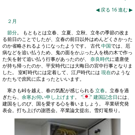
◀
戻る
16
進む
▶
２月
節分
。 もともとは立春、立夏、立秋、立冬の季節の改ま
る前日のことでしたが、立春の前日以外はめんどくさかった
のか省略されるようになったようです。 古代
中国
では、厄
病などを追い払うため、鬼の面をかぶった人を桃の木で作っ
た矢を射て追い払う行事があったのが、
奈良時代
に遣唐使
が持ち帰ったのか、平安時代には大晦日の宮中行事となりま
した。 室町時代には定着して、江戸時代には
現在
のような
かたちで庶民に広まったといいます。
寒さも峠を越え、春の気配が感じられる
立春
。立春を過
ぎたら、
余寒お伺い申し上げます
。
建国記念日
には、
建国をしのび、国を愛する心を養いましょう。 卒業研究発
表会。打ち上げの謝恩会。卒業論文提出。雪灯篭祭り。