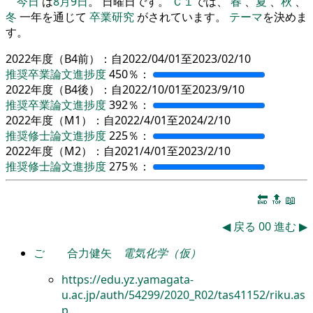
今日
は
8月9日
。 日曜日です。
Ｃ１
では、
春
、
夏
、
秋
、
冬
一年を通じて
卒業研究
がされています。
テーマ
を決めま
す。
2022年度（B4前）：自2022/04/01至2023/02/10
推奨卒業論文進捗度
450％：
2022年度（B4後）：自2022/10/01至2023/9/10
推奨卒業論文進捗度
392％：
2022年度（M1）：自2022/4/01至2024/2/10
推奨修士論文進捗度
225％：
2022年度（M2）：自2021/4/01至2023/2/10
推奨修士論文進捗度
275％：
🔚
🔝
📖
◀
戻る
00
進む
▶
ご
合力健矢
電気化学（仮）
https://edu.yz.yamagata-
u.ac.jp/auth/54299/2020_R02/tas41152/riku.as
p