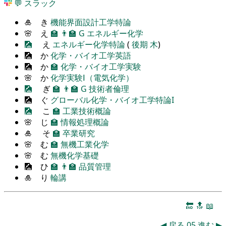
💬
スラック
🎍 き
機能界面設計工学特論
🌸 え
🏫
👨‍🏫
G
エネルギー化学
🎑
え
エネルギー化学特論
(
後期
木
)
🎑 か
化学・バイオ工学英語
🎑 か
🏫
化学・バイオ工学実験
🌸 か
化学実験Ⅰ（電気化学）
🎑
ぎ
🏫
👨‍🏫
G
技術者倫理
🎑 ぐ
グローバル化学・バイオ工学特論I
🎑
こ
🏫
工業技術概論
🌸 じ
🏫
情報処理概論
🎍 そ
🏫
卒業研究
🌸 む
🏫
無機工業化学
🌸 む
無機化学基礎
🎑 ひ
🏫
👨‍🏫
品質管理
🎍 り
輪講
🔚
🔝
📖
◀
戻る
05
進む
▶