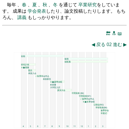
毎年 、
春
、
夏
、
秋
、
冬
を通じて
卒業研究
をしていま
す。 成果は
学会発表
したり、論文投稿したりします。 もち
ろん、
講義
もしっかりやります。
🔚
🔝
📖
◀
戻る
02
進む
▶
前期
後期
仮配属
研究計画
👨‍🏫廃棄
題目
表面入会
✅秋季学会申込
表面要旨
👨‍🏫夏季休暇
科研費
大学院入試
講演大会
中間発表 (B4)
中間発表(M1)
✅春季学会申込
👨‍🏫冬季休暇
公聴会(M2)
卒研発表(B4)
春季学会
卒業式
4
5
6
7
8
9
10
11
12
1
2
3