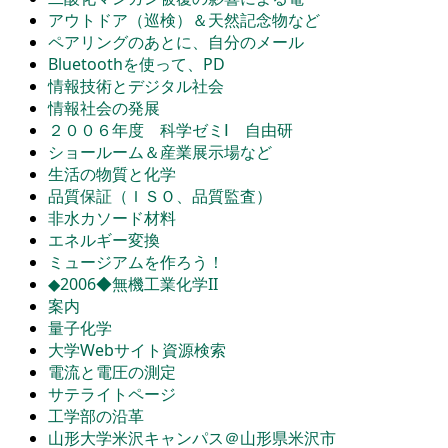
アウトドア（巡検）＆天然記念物など
ペアリングのあとに、自分のメール
Bluetoothを使って、PD
情報技術とデジタル社会
情報社会の発展
２００６年度 科学ゼミⅠ 自由研
ショールーム＆産業展示場など
生活の物質と化学
品質保証（ＩＳＯ、品質監査）
非水カソード材料
エネルギー変換
ミュージアムを作ろう！
◆2006◆無機工業化学II
案内
量子化学
大学Webサイト資源検索
電流と電圧の測定
サテライトページ
工学部の沿革
山形大学米沢キャンパス＠山形県米沢市