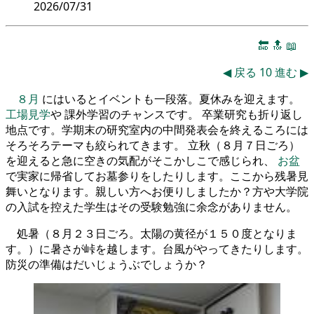
2026/07/31
🔚
🔝
📖
◀
戻る
10
進む
▶
８月
にはいるとイベントも一段落。夏休みを迎えます。
工場見学
や 課外学習のチャンスです。 卒業研究も折り返し
地点です。学期末の研究室内の中間発表会を終えるころには
そろそろテーマも絞られてきます。 立秋（８月７日ごろ）
を迎えると急に空きの気配がそこかしこで感じられ、
お盆
で実家に帰省してお墓参りをしたりします。ここから残暑見
舞いとなります。親しい方へお便りしましたか？方や大学院
の入試を控えた学生はその受験勉強に余念がありません。
処暑（８月２３日ごろ。太陽の黄径が１５０度となりま
す。）に暑さが峠を越します。台風がやってきたりします。
防災の準備はだいじょうぶでしょうか？