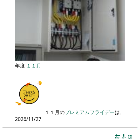
年度
１１月
１１月の
プレミアムフライデー
は、
2026/11/27
🔚
🔝
📖