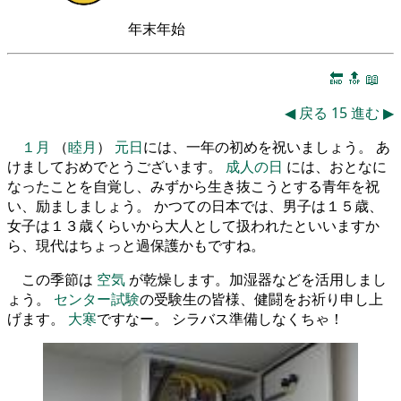
年末年始
🔚
🔝
📖
◀
戻る
15
進む
▶
１月
（
睦月
）
元日
には、一年の初めを祝いましょう。 あ
けましておめでとうございます。
成人の日
には、おとなに
なったことを自覚し、みずから生き抜こうとする青年を祝
い、励ましましょう。 かつての日本では、男子は１５歳、
女子は１３歳くらいから大人として扱われたといいますか
ら、現代はちょっと過保護かもですね。
この季節は
空気
が乾燥します。加湿器などを活用しまし
ょう。
センター試験
の受験生の皆様、健闘をお祈り申し上
げます。
大寒
ですなー。 シラバス準備しなくちゃ！