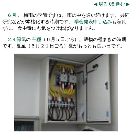
◀
戻る
08
進む
▶
６月
。 梅雨の季節ですね。 雨の中を通い続けます。 共同
研究などが本格化する時期です。
学会発表申し込み
も忘れ
ずに。 食中毒にも気をつけねばなりません。
２４節気
の
芒種
（６月５日ごろ）。穀物の種まきの時期
です。夏至（６月２１日ごろ）昼がもっとも長い日です。