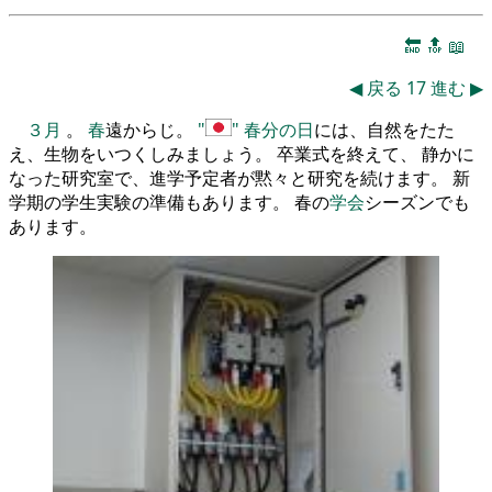
🔚
🔝
📖
◀
戻る
17
進む
▶
３月
。
春
遠からじ。
春分の日
には、自然をたた
え、生物をいつくしみましょう。 卒業式を終えて、 静かに
なった研究室で、進学予定者が黙々と研究を続けます。 新
学期の学生実験の準備もあります。 春の
学会
シーズンでも
あります。