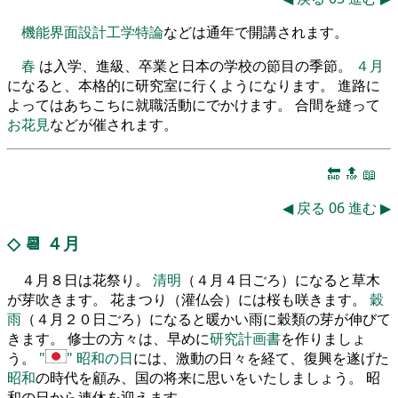
機能界面設計工学特論
などは通年で開講されます。
春
は入学、進級、卒業と日本の学校の節目の季節。
４月
になると、本格的に研究室に行くようになります。 進路に
よってはあちこちに就職活動にでかけます。 合間を縫って
お花見
などが催されます。
🔚
🔝
📖
◀
戻る
06
進む
▶
◇
📆
４月
４月８日は花祭り。
清明
（４月４日ごろ）になると草木
が芽吹きます。 花まつり（灌仏会）には桜も咲きます。
穀
雨
（４月２０日ごろ）になると暖かい雨に穀類の芽が伸びて
きます。 修士の方々は、早めに
研究計画書
を作りましょ
う。
昭和の日
には、激動の日々を経て、復興を遂げた
昭和
の時代を顧み、国の将来に思いをいたしましょう。 昭
和の日から連休を迎えます。