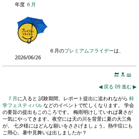
年度
６月
６月の
プレミアムフライデー
は、
2026/06/26
🔚
🔝
📖
◀
戻る
09
進む
▶
７月
に入ると 試験期間、レポート提出に追われながら
科
学フェスティバル
などのイベントで忙しくなります。 学会
の要旨の提出もこのころです。 梅雨明けしていれば暑さが
一気にやってきます。夜空には天の川を背景に夏の大三角
が。 七夕様にはどんな願いをささげましょう。熱中症にも
ご用心。暑中見舞いは出しましたか？