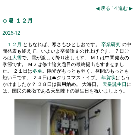
◀
戻る
14
進む
▶
◇
📆
１２月
2026-12
１２月
ともなれば、寒さもひとしおです。
卒業研究
の中
間発表も終えて、いよいよ卒業論文の仕上げです。 ７日ご
ろは
大雪
で、雪が激しく降り出します。 Ｍ１は中間発表の
季節です。 Ｍ２は修士論文題目の最終提出もすませまし
た。 ２１日は
冬至
。陽光がもっとも弱く、昼間のもっとも
短い日です。 ２４日は🎄クリスマス・イブ。
年賀状
はもう
かけましたか？ ２８日は御用納め。 大晦日。
天皇誕生日
に
は、国民の象徴である天皇陛下の誕生日を祝いましょう。