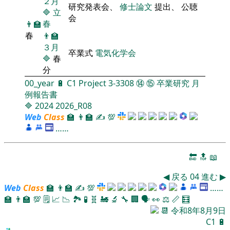
２月
研究発表会、
修士論文
提出、 公聴
🔷
立
会
春
👨‍🏫
春
👨‍🏫
３月
卒業式
電気化学会
🔷
春
分
00_year
🔋
C1
Project
3-3308
⑭
⑮
卒業研究
月
例報告書
🔷
2024
2026_R08
Web
Class
🏫
👨‍🏫
✍
💯
……
🔚
🔝
📖
◀
戻る
04
進む
▶
Web
Class
🏫
👨‍🏫
✍
💯
……
🏫
👨‍🏫
💯
🗒️
📈
📉
🏞
🧪
🧬
🚂
🔬
🔧
🏢
🗣️
👀
⚖️
📏
🧮
📆
令和8年8月9日
C1
🔋