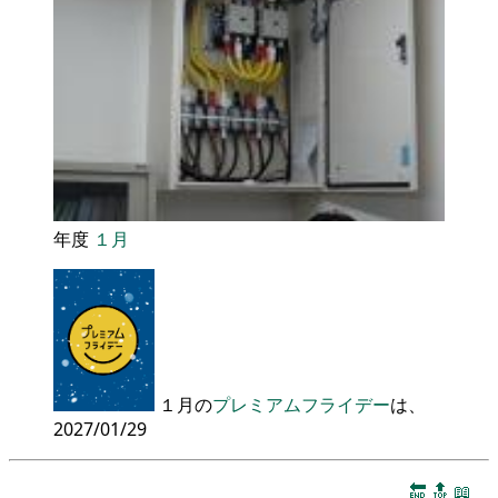
年度
１月
１月の
プレミアムフライデー
は、
2027/01/29
🔚
🔝
📖