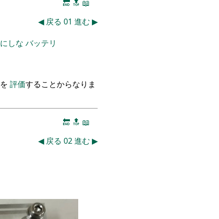
🔚
🔝
📖
◀
戻る
01
進む
▶
にしな
バッテリ
ノを
評価
することからなりま
🔚
🔝
📖
◀
戻る
02
進む
▶