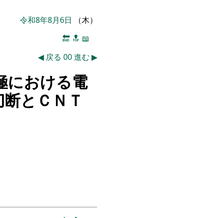
令和8年8月6日
（木）
🔚
🔝
📖
◀
戻る
00
進む
▶
極における電
切断とＣＮＴ