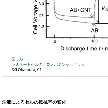
図
395
ラミネートセルのクロノポテンショグラム
©R.Okamura, C1
注液によるセルの抵抗率の変化