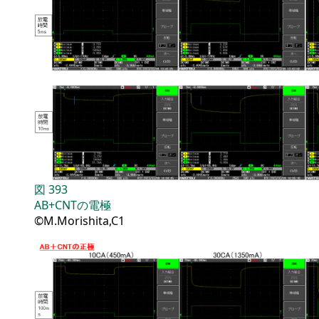
図
393
AB+CNTの電極
©M.Morishita,C1