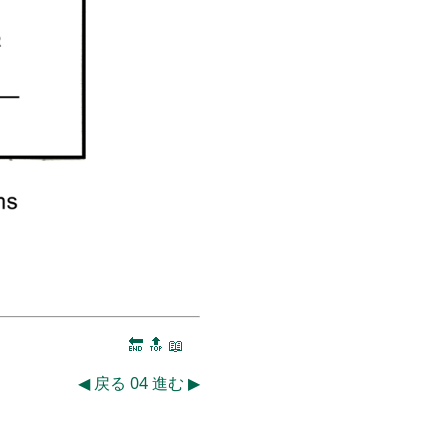
🔚
🔝
📖
◀
戻る
04
進む
▶