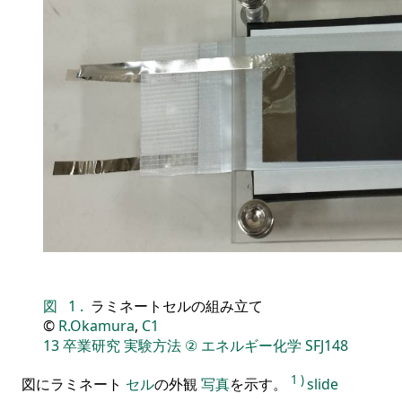
図
1
.
ラミネートセルの組み立て
©
R.Okamura
,
C1
13
卒業研究
実験方法
②
エネルギー化学
SFJ148
1
)
図にラミネート
セル
の外観
写真
を示す。
slide