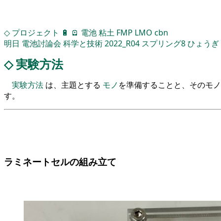
◇
プロジェクト
🔋
🪫
電池
粘土
FMP
LMO
cbn
明日
電池討論会
科学と技術
2022_R04
スプリング8
ひょうぎ
◇
実験方法
実験方法
は、主題とする
モノ
を準備することと、そのモ
す。
ラミネートセルの組み立て