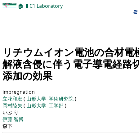
🏠
🔋
C1 Laboratory
リチウムイオン電池の合材電
解液含侵に伴う電子導電経路
添加の効果
impregnation
立花和宏
(
山形大学
学術研究院
)
岡村陸矢
(
山形大学
工学部
)
いぶ り
伊藤 智博
森下