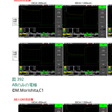
図
392
ABのみの電極
©M.Morishita,C1