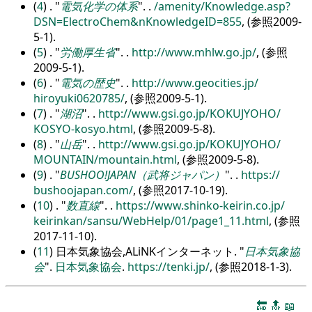
(
4
) .
電気化学の体系
.
.
/
amenity/
Knowledge.asp?
DSN=ElectroChem&nKnowledgeID=855
, (参照2009-
5-1).
(
5
) .
労働厚生省
.
.
http:/
/
www.mhlw.go.jp/
, (参照
2009-5-1).
(
6
) .
電気の歴史
.
.
http:/
/
www.geocities.jp/
hiroyuki0620785/
, (参照2009-5-1).
(
7
) .
湖沼
.
.
http:/
/
www.gsi.go.jp/
KOKUJYOHO/
KOSYO-kosyo.html
, (参照2009-5-8).
(
8
) .
山岳
.
.
http:/
/
www.gsi.go.jp/
KOKUJYOHO/
MOUNTAIN/
mountain.html
, (参照2009-5-8).
(
9
) .
BUSHOO!JAPAN（武将ジャパン）
.
.
https:/
/
bushoojapan.com/
, (参照2017-10-19).
(
10
) .
数直線
.
.
https:/
/
www.shinko-keirin.co.jp/
keirinkan/
sansu/
WebHelp/
01/
page1_11.html
, (参照
2017-11-10).
(
11
) 日本気象協会,ALiNKインターネット.
日本気象協
会
.
日本気象協会
.
https:/
/
tenki.jp/
, (参照2018-1-3).
🔚
🔝
📖