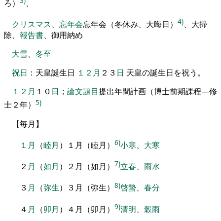
3)
ろ）
、
4)
クリスマス
、
忘年会
忘年会（冬休み、大晦日）
、
大掃
除
、
報告書
、
御用納め
大雪
、
冬至
祝日
：
天皇誕生日
１２月
２３
日
天皇の誕生日
を
祝う
。
１２月
１０
日
；
論文
題目
提出
年間計画（博士前期課程―修
5)
士２年）
【
毎月
】
6)
１月
（
睦月
）
１月（睦月）
小寒
、
大寒
7)
２
月
（
如月
）
２月（如月）
立春
、
雨水
8)
３
月
（
弥生
）
３月（弥生）
啓蟄
、
春分
9)
４
月
（
卯月
）
４月（卯月）
清明
、
穀雨