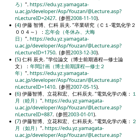
ろ）
.
https://edu.yz.yamagata-
u.ac.jp/developer/Asp/Youzan/@Lecture.asp?
nLectureID=2427
. (参照
2008-11-10
).
(
4
) 伊藤 智博、仁科 辰夫.
卒業研究（Ｃ１-電気化学２
００４～）：
忘年会（冬休み、大晦
日）
.
https://edu.yz.yamagata-
u.ac.jp/developer/Asp/Youzan/@Lecture.asp?
nLectureID=1750
. (参照
2003-12-30
).
(
5
) 仁科 辰夫.
学位論文（博士前期過程―修士論
文）：
年間計画（博士前期課程―修士２
年）
.
https://edu.yz.yamagata-
u.ac.jp/developer/Asp/Youzan/@Lecture.asp?
nLectureID=1410
. (参照
2007-05-15
).
(
6
) 伊藤智博、立花和宏、仁科辰夫.
電気化学の庵：
１
月（睦月）
.
https://edu.yz.yamagata-
u.ac.jp/developer/Asp/Youzan/@Lecture.asp?
nLectureID=887
. (参照
2003-01-01
).
(
7
) 伊藤智博、立花和宏、仁科辰夫.
電気化学の庵：
２
月（如月）
.
https://edu.yz.yamagata-
u.ac.jp/developer/Asp/Youzan/@Lecture.asp?