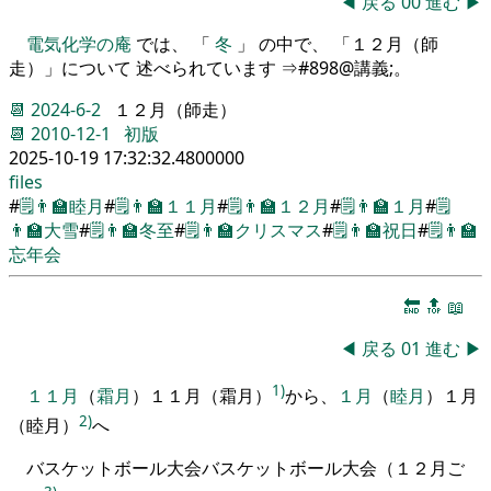
◀
戻る
00
進む
▶
電気化学の庵
では、 「
冬
」 の中で、 「１２月（師
走）」について 述べられています ⇒#898@講義;。
📆
2024-6-2
１２月（師走）
📆
2010-12-1
初版
2025-10-19 17:32:32.4800000
files
#
🗒️
👨‍🏫
睦月
#
🗒️
👨‍🏫
１１月
#
🗒️
👨‍🏫
１２月
#
🗒️
👨‍🏫
１月
#
🗒️
👨‍🏫
大雪
#
🗒️
👨‍🏫
冬至
#
🗒️
👨‍🏫
クリスマス
#
🗒️
👨‍🏫
祝日
#
🗒️
👨‍🏫
忘年会
🔚
🔝
📖
◀
戻る
01
進む
▶
1)
１１月
（
霜月
）
１１月（霜月）
から
、
１月
（
睦月
）
１月
2)
（睦月）
へ
バスケ
ッ
トボール
大会
バスケットボール大会（１２月ご