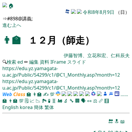
🏠
令和8年8月9日
（日）
⇒#898@講義;
進む
上へ
👨‍🏫
１２月（師走）
伊藤智博、立花和宏、仁科辰夫
🔍
検索
ed
✏
編集
資料
IFrame
スライド
https://edu.yz.yamagata-
u.ac.jp/Public/54299/c1/@C1_Monthly.asp?month=12
https://edu.yz.yamagata-
u.ac.jp/Public/54299/c1/@C1_Monthly.asp?month=12
Web
Class
🏫
👨‍🏫
✍
💯
……
🏫
👨‍🏫
💯
🗒️
📈
📉
🏞
🧪
🧬
🚂
🔬
🔧
🏢
🗣️
👀
⚖️
📏
🧮
English
korea
簡体
繁体
🔚
🔝
📖