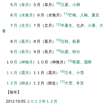
10)
５
月
（
皐月
）
５月（皐月）
立夏
、
小満
11)
６
月
（
水無月
）
６月（水無月）
芒種
、
入梅
、
夏至
12)
７
月
（
文月
）
７月（文月）
半夏生
、
七
夕
、
小暑
、
大
暑
13)
８
月
（
葉月
）
８月（葉月）
立秋
、
処暑
14)
９
月
（
長月
）
９月（長月）
白露
、
秋分
15)
１０
月
（
神無月
）
１０月（神無月）
寒露
、
霜降
16)
１１月
（
霜月
）
１１月（霜月）
立冬
、
小雪
17)
１２月
（
師走
）
１２月（師走）
大雪
、
冬至
【
毎年
】
2012-10-05
２０１２年１２月