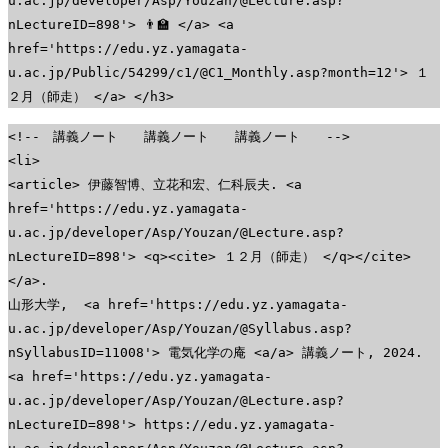
u.ac.jp/developer/Asp/Youzan/@Lecture.asp?
nLectureID=898'> 👨‍🏫 </a> <a
href='https://edu.yz.yamagata-
u.ac.jp/Public/54299/c1/@C1_Monthly.asp?month=12'> １
２月（師走） </a> </h3>
<!-- 講義ノート 講義ノート 講義ノート -->
<li>
<article> 伊藤智博、立花和宏、仁科辰夫. <a
href='https://edu.yz.yamagata-
u.ac.jp/developer/Asp/Youzan/@Lecture.asp?
nLectureID=898'> <q><cite> １２月（師走） </q></cite>
</a>.
山形大学, <a href='https://edu.yz.yamagata-
u.ac.jp/developer/Asp/Youzan/@Syllabus.asp?
nSyllabusID=11008'> 電気化学の庵 <a/a> 講義ノート, 2024.
<a href='https://edu.yz.yamagata-
u.ac.jp/developer/Asp/Youzan/@Lecture.asp?
nLectureID=898'> https://edu.yz.yamagata-