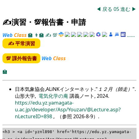
◀
戻る
05
進む
▶
✍演習・💯報告書・申請
Web
Class
🏫
👨‍🏫
✍
💯
……
✍ 平常演習
💯 課外報告書
Web
Class
🏫
日本気象協会,ALiNKインターネット.
１２月（師走）
.
山形大学,
電気化学の庵
講義ノート, 2024.
https://edu.yz.yamagata-
u.ac.jp/developer/Asp/Youzan/@Lecture.asp?
nLectureID=898
, （参照
2026-8-9
）.
<h3 > <a id='yznl898' href='https://edu.yz.yamagata-