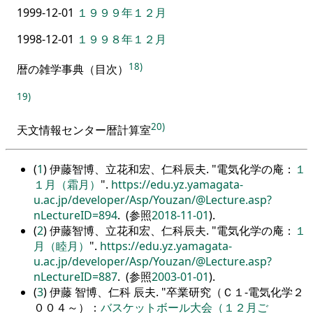
1999-12-01
１９９９年１２月
1998-12-01
１９９８年１２月
18)
暦の雑学事典
（
目次
）
19)
20)
天文情報センター暦計算室
(
1
) 伊藤智博、立花和宏、仁科辰夫.
電気化学の庵：
１
１月（霜月）
.
https://edu.yz.yamagata-
u.ac.jp/developer/Asp/Youzan/@Lecture.asp?
nLectureID=894
. (参照
2018-11-01
).
(
2
) 伊藤智博、立花和宏、仁科辰夫.
電気化学の庵：
１
月（睦月）
.
https://edu.yz.yamagata-
u.ac.jp/developer/Asp/Youzan/@Lecture.asp?
nLectureID=887
. (参照
2003-01-01
).
(
3
) 伊藤 智博、仁科 辰夫.
卒業研究（Ｃ１-電気化学２
００４～）：
バスケットボール大会（１２月ご