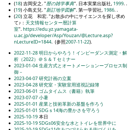
(
18
) 吉岡安之.
暦の雑学事典
. 日本実業出版社,
1999
. .
(
19
) 小島丈兒.
新訂地学図解
. 第一学習社,
1986
. .
(
20
) 立花 和宏.
お散歩の中にサイエンスを探し求め
て♪：
天文情報センター暦計算
室
.
https://edu.yz.yamagata-
u.ac.jp/developer/Asp/Youzan/@Lecture.asp?
nLectureID=1844
. (参照
2007-11-22
).
2022-11-28
明日からやろう！インピーダンス測定・解
析（2022）＠Ｓ＆Ｔセミナー
2023-01-04
生産方式とオートメーションープロセス制
御－
2023-04-07
研究計画の立案
2023-04-28
研究室・実験室用巡視記録簿
2023-06-01
ゴムタイムス（書籍）執筆
2023-07-07
小暑
2025-01-01
産業と技術革新の基盤を作ろう
2025-01-01
SDGｓ14海の豊かさを守ろう
2025-10-19
本日
2025-10-19
SDGs06安全な水とトイレを世界中に
2025-10-19
SDGs11住みつづけられる街づくりを