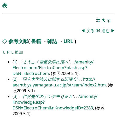
表
🔚
🔝
📖
◀
戻る
04
進む
▶
◇
参考文献
(
書籍
・
雑誌
・
URL
)
ＵＲＬ追加
(
1
) .
ようこそ電気化学の庵へ
.
.
/
amenity/
Electrochem/
ElectroChemSplash.asp?
DSN=ElectroChem
, (参照2009-5-1).
(
2
) .
国立大学法人に関する講演会
.
.
http:/
/
aeantb.yz.yamagata-u.ac.jp/
stream/
index2.htm
, (参
照2009-5-1).
(
3
) .
仁科先生のナンデモＱ＆Ａ
.
.
/
amenity/
Knowledge.asp?
DSN=ElectroChem&nKnowledgeID=2283
, (参照
2009-5-1).