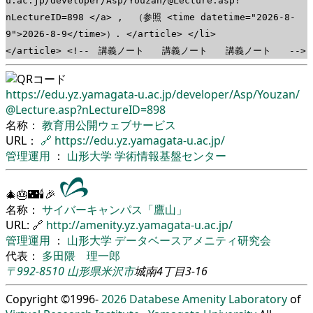
u.ac.jp/developer/Asp/Youzan/@Lecture.asp?
nLectureID=898 </a> , （参照 <time datetime="2026-8-
9">2026-8-9</time>）. </article> </li>
</article> <!-- 講義ノート 講義ノート 講義ノート -->
https://edu.yz.yamagata-u.ac.jp/
developer/
Asp/
Youzan/
@Lecture.asp?nLectureID=898
名称：
教育用公開ウェブサービス
URL：
🔗
https://edu.yz.yamagata-u.ac.jp/
管理運用
：
山形大学
学術情報基盤センター
🎄🎂🌃🕯🎉
名称：
サイバーキャンパス「鷹山」
URL: 🔗
http://amenity.yz.yamagata-u.ac.jp/
管理運用
：
山形大学
データベースアメニティ研究会
代表：
多田隈 理一郎
〒992-8510
山形県
米沢市
城南4丁目3-16
Copyright ©1996-
2026
Databese Amenity Laboratory
of