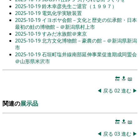
2025-10-19
鈴木幸彦先生ご退官（１９９７）
2025-10-19
電気化学実験装置
2025-10-19
イヨボヤ会館－文化と歴史の伝承館・日本
最初の鮭の博物館－＠新潟県村上市
2025-10-19
すみだ水族館＠東京
2025-10-19
北方文化博物館－豪農の館－＠新潟県新潟
市
2025-10-19
石垣町塩井線南部延伸事業促進期成同盟会
＠山形県米沢市
🔚
🔝
📖
◀
戻る
02
進む
▶
関連の
展示品
🔚
🔝
📖
◀
戻る
03
進む
▶