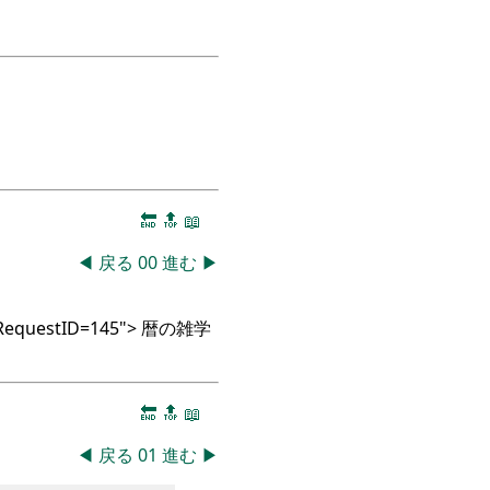
🔚
🔝
📖
◀
戻る
00
進む
▶
okRequestID=145"> 暦の雑学
🔚
🔝
📖
◀
戻る
01
進む
▶