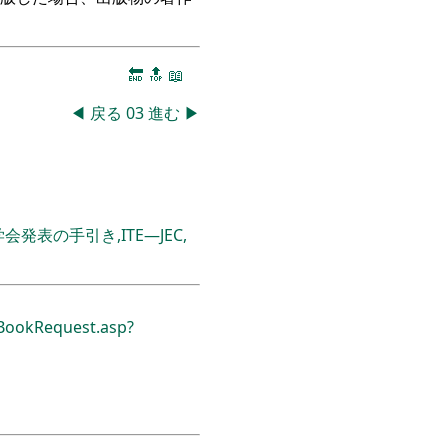
。
🔚
🔝
📖
◀
戻る
03
進む
▶
表の手引き,ITE―JEC,
ookRequest.asp?