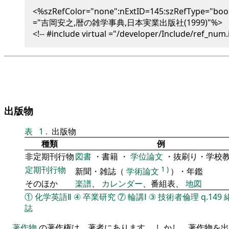
<%szRefColor="none":nExtID=145:szRefType="boo
="吉岡安之,暦の雑学事典,日本実業出版社(1999)"%>
<!-- #include virtual ="/developer/Include/ref_num.i
出版物
表
1
.
出版物
種類
例
非定期刊行物
図書
・書籍 ・
学位論文
・抜刷り・学校
定期刊行物
1
)
新聞・雑誌（
学術論文
）・年鑑
そのほか
楽譜
、
カレンダー
、番組表、
地図
①
化学英語Ⅱ
④
卒業研究
⑦
輪講Ⅰ
③
技術者倫理
q.149
誌
著作物
の著作権は、著者にあります。 しかし、著作物を