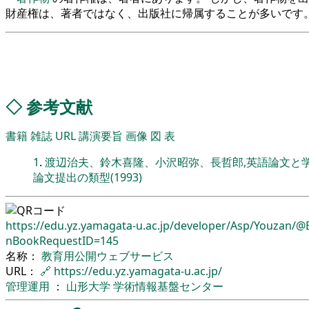
財産権は、著者ではなく、出版社に帰属することが多いです
◇
参考文献
書籍
雑誌
URL
講演要旨
画像
図
表
1
.
渡辺治夫、鈴木喜隆、小沢昭弥、長哲郎,英語論文と学会発
論文提出の類型(1993)
https://edu.yz.yamagata-u.ac.jp/
developer/
Asp/
Youzan/
@B
nBookRequestID=145
名称：
教育用公開ウェブサービス
URL：
🔗
https://edu.yz.yamagata-u.ac.jp/
管理運用
：
山形大学
学術情報基盤センター