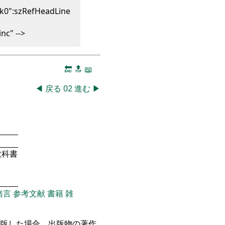
k0":szRefHeadLine
nc" -->
🔚
🔝
📖
◀
戻る
02
進む
▶
教科書
緒言
参考文献
書籍
雑
出版した場合、出版物の著作