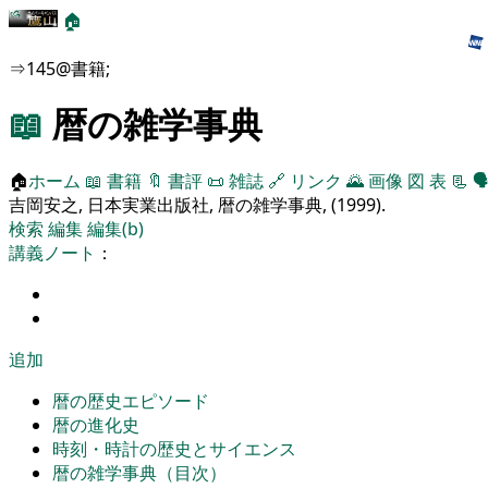
🏠
⇒145@書籍;
📖
暦の雑学事典
🏠
ホーム
📖
書籍
🔖
書評
📜
雑誌
🔗
リンク
🌄
画像
図
表
📃
🗣
吉岡安之, 日本実業出版社, 暦の雑学事典, (1999).
検索
編集
編集(b)
講義ノート
：
追加
暦の歴史エピソード
暦の進化史
時刻・時計の歴史とサイエンス
暦の雑学事典（目次）