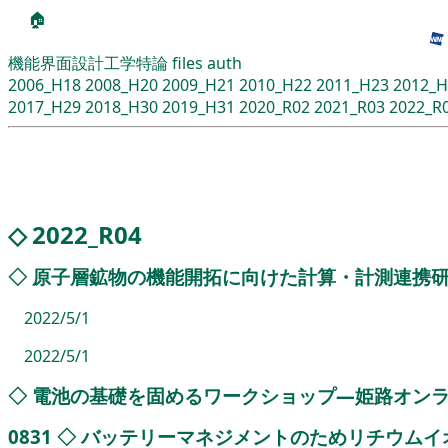
🏠
機能界面設計工学特論
files
auth
2006_H18
2008_H20
2009_H21
2010_H22
2011_H23
2012_H
2017_H29
2018_H30
2019_H31
2020_R02
2021_R03
2022_R
◇
2022_R04
◇
原子層鉱物の機能開拓に向けた計算・計測連携
2022/5/1
2022/5/1
◇
電池の基礎を固めるワークショップ―姫路オン
0831
◇
バッテリーマネジメントのためリチウムイ