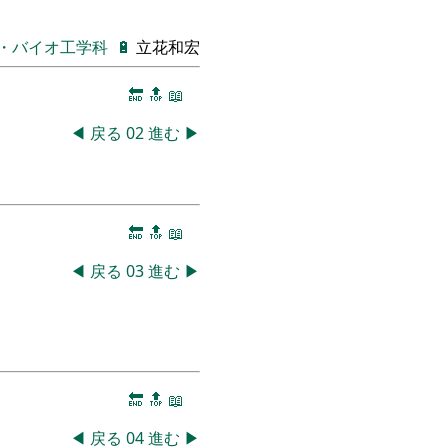
・バイオ工学科
🔋
立花和宏
🔚
🔝
📖
◀
戻る
02
進む
▶
🔚
🔝
📖
◀
戻る
03
進む
▶
🔚
🔝
📖
◀
戻る
04
進む
▶