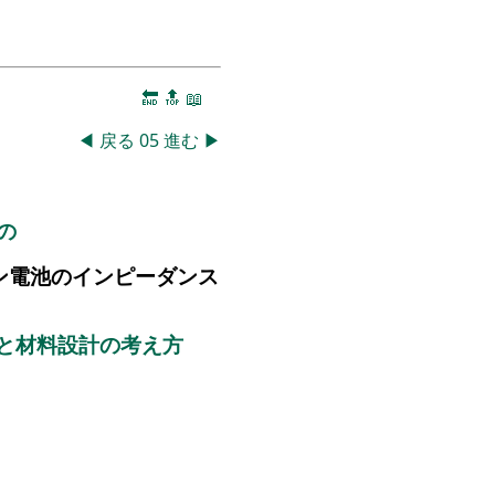
🔚
🔝
📖
◀
戻る
05
進む
▶
の
ン電池のインピーダンス
と材料設計の考え方