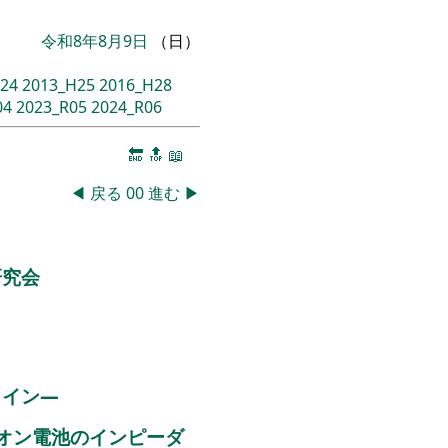
令和8年8月9日
（日）
24
2013_H25
2016_H28
04
2023_R05
2024_R06
🔚
🔝
📖
◀
戻る
00
進む
▶
研究会
ライン―
オン電池のインピーダ