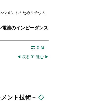
ネジメントのためリチウム
ン電池のインピーダンス
🔚
🔝
📖
◀
戻る
01
進む
▶
ジメント技術－
◇