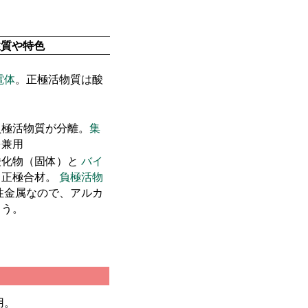
性質や特色
電体
。正極活物質は酸
負極活物質が分離。
集
を兼用
酸化物（固体）と
バイ
。正極合材。
負極活物
性金属なので、アルカ
まう。
用。