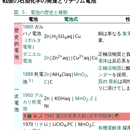
戦後の石油化学の発達とリチウム電池
図
5
.
電池の歴史と種類
電池
電池式
1800
ガル
歴
バノ電池
銅は単なる
集
Zn|H
SO
aq|Cu
史
2
4
（
ボルタ
素。
的
電堆
）
電
ダニエル
正極活物質と
池
2+
2+
Zn
|Zn
aq||Cu
aq|Cu
電池
電体
は反応系
正極活物質
に
1888
乾電
Zn
|NH
Claq|
MnO
,
ンダー
を採用
4
2
3
)
質
の
亜鉛
は両
C
|C
池
リに溶けてし
一
1950
アル
次
Zn | KOHaq |
MnO
,
C
|
2
カリ乾電
電
Ni
池
池
👨‍🏫
⚔
🗾
1941
第2次世界大戦 (太平洋戦争)
🌏
1970
リチ
Li | LiClO
,PC | MnO
,
C
4
2
有機電解液
採