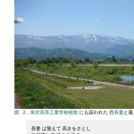
図
2
.
米沢高等工業学校校歌
にも謳われた
西吾妻
と最
吾妻 は聳えて 高きをさとし