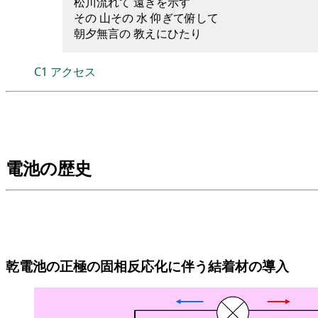
松川流れて 遠きを示す
その 山その 水 仰ぎて俯して
朝夕無言の 教えにひたり
C1
アクセス
電池の歴史
乾電池の正極の固相反応化に伴う結着材の導入