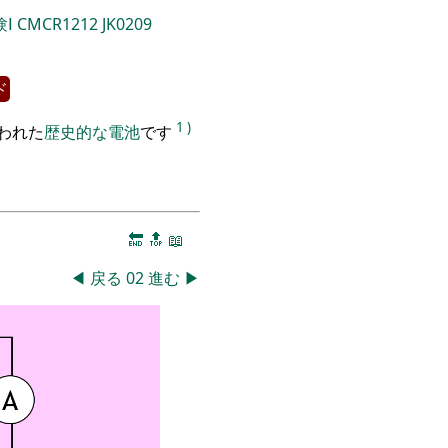
Ⅰ
CMCR1212
JK0209
ド
1
)
われた
歴史的な電池
です
🔚
🔝
📖
◀
戻る
02
進む
▶