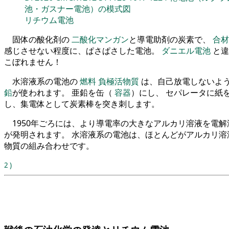
池・ガスナー電池）の模式図
リチウム電池
固体の酸化剤の
二酸化マンガン
と導電助剤の炭素で、
合材
感じさせない程度に、ぱさぱさした電池。
ダニエル電池
と違
こぼれません！
水溶液系の電池の
燃料
負極活物質
は、自己放電しないよ
鉛
が使われます。 亜鉛を缶（
容器
）にし、 セパレータに紙
し、集電体として炭素棒を突き刺します。
1950年ごろには、より導電率の大きなアルカリ溶液を電
が発明されます。 水溶液系の電池は、ほとんどがアルカリ溶
物質の組み合わせです。
2
)