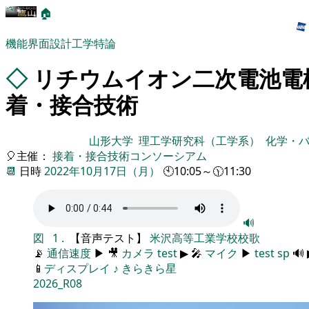
🏠
機能界面設計工学特論
◇
リチウムイオン二次電池電
着・接合技術
山形大学
理工学研究科（工学系）
化学・
🎈主催：
接着・接合技術コンソーシアム
📆
日時
2022年10月17日（月）
🕙10:05～🕦11:30
🔊
図
1
.
【音声テスト】
米沢高等工業学校校歌
📡
通信速度
▶ 🎥
カメラ
test
▶ 🎤
マイク
▶
test
sp
🔊
📱
ディスプレイ
♪
きらきら星
2026_R08