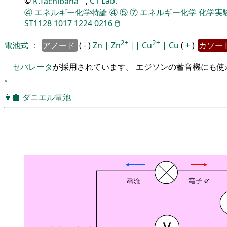
©
K.Tachibana
,
C1 Lab.
④
エネルギー化学特論
④
⑤
⑦
エネルギー化学
化学実験
ST1128
1017
1224
0216
🖱
2+
2+
電池式
：
アノード
(
-
)
Zn
|
Zn
||
Cu
|
Cu
(
+
)
カソー
セパレータ
が採用されています。 エジソンの蓄音機にも使
。
👨‍🏫
ダニエル電池