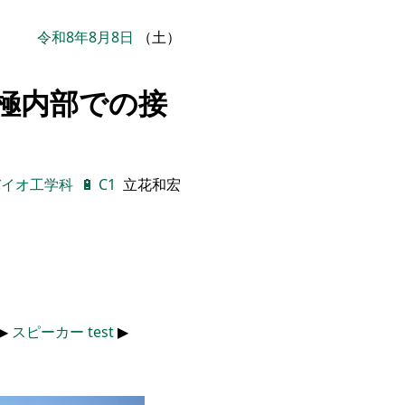
令和8年8月8日
（土）
極内部での接
バイオ工学科
🔋
C1
立花和宏
 ▶
スピーカー
test
▶