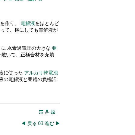
を作り、
電解液
をほとんど
って、横にしても電解液が
うに
水素過電圧
の大きな
亜
を敷いて、正極合材を充填
解液に使った
アルカリ乾電池
液の電解液と亜鉛の負極活
🔚
🔝
📖
◀
戻る
03
進む
▶