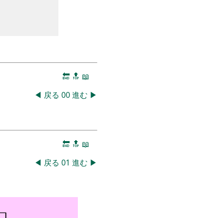
🔚
🔝
📖
◀
戻る
00
進む
▶
🔚
🔝
📖
◀
戻る
01
進む
▶