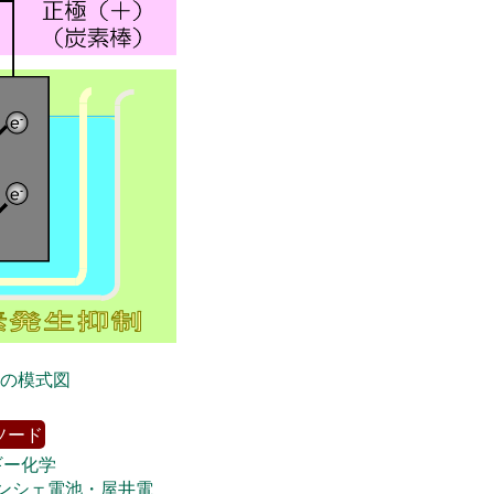
の模式図
ソード
ギー化学
ンシェ電池・屋井電