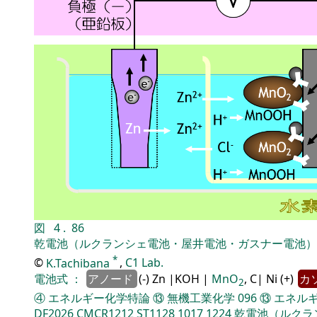
図
4
.
86
乾電池（ルクランシェ電池・屋井電池・ガスナー電池）
*
©
K.Tachibana
,
C1 Lab.
電池式
：
アノード
(-) Zn |KOH |
MnO
, C| Ni (+)
カ
2
④
エネルギー化学特論
⑬
無機工業化学
096
⑬
エネル
DF2026
CMCR1212
ST1128
1017
1224
乾電池（ルクラ