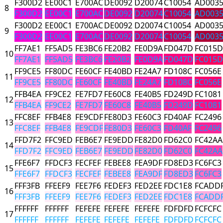
F300D2
EE00C1
E700AC
DE0092
D20074
C10054
AD003
8
F300D2
EE00C1
E700AC
DE0092
D20074
C10054
AD003
F300D2
EE00C1
E700AC
DE0092
D20074
C10054
AD003
9
F300D2
EE00C1
E700AC
DE0092
D20074
C10054
AD003
FF7AE1
FF5AD5
FE3BC6
FE20B2
FE0D9A
FD047D
FC015D
10
FF7AE1
FF5AD5
FE3BC6
FE20B2
FE0D9A
FD047D
FC015D
FF9CE5
FF80DC
FE60CF
FE40BD
FE24A7
FD108C
FC056E
11
FF9CE5
FF80DC
FE60CF
FE40BD
FE24A7
FD108C
FC056E
FFB4EA
FF9CE2
FE7FD7
FE60C8
FE40B5
FD249D
FC1081
12
FFB4EA
FF9CE2
FE7FD7
FE60C8
FE40B5
FD249D
FC1081
FFC8EF
FFB4E8
FE9CDF
FE80D3
FE60C3
FD40AF
FC2496
13
FFC8EF
FFB4E8
FE9CDF
FE80D3
FE60C3
FD40AF
FC2496
FFD7F2
FFC9ED
FEB6E7
FE9EDD
FE82D0
FD62C0
FC42AA
14
FFD7F2
FFC9ED
FEB6E7
FE9EDD
FE82D0
FD62C0
FC42AA
FFE6F7
FFDCF3
FECFEF
FEBEE8
FEA9DF
FD8ED3
FC6FC3
15
FFE6F7
FFDCF3
FECFEF
FEBEE8
FEA9DF
FD8ED3
FC6FC3
FFF3FB
FFEEF9
FEE7F6
FEDEF3
FED2EE
FDC1E8
FCADD
16
FFF3FB
FFEEF9
FEE7F6
FEDEF3
FED2EE
FDC1E8
FCADD
FFFFFF
FFFFFF
FEFEFE
FEFEFE
FEFEFE
FDFDFD
FCFCFC
17
FFFFFF
FFFFFF
FEFEFE
FEFEFE
FEFEFE
FDFDFD
FCFCFC