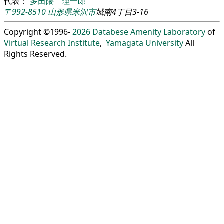
代表：
多田隈 理一郎
〒992-8510
山形県
米沢市
城南4丁目3-16
Copyright ©1996-
2026
Databese Amenity Laboratory
of
Virtual Research Institute
,
Yamagata University
All
Rights Reserved.