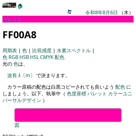
🏠
令和8年8月6日
（木）
パレット
FF00A8
周期表
|
色
|
比視感度
|
水素スペクトル
|
色
RGB
HSB
HSL
CMYK
配色
光の
色
は、
波長
λ
〔
m
〕 で決まります。
カラー原稿の配色は白黒コピーされても良いよう
配色
に
しましょう。以下、執筆中（
色度座標
パレット
カラーユニ
バーサルデザイン
）
図