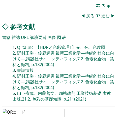
🔚
🔝
📖
◀
戻る
07
進む
▶
◇
参考文献
書籍
雑誌
URL
講演要旨
画像
図
表
1
.
Qiita Inc.,【HDRと色彩管理1】光、色、色度図
2
.
野村正勝・鈴鹿輝男,最新工業化学―持続的社会に向
けて―,講談社サイエンティフィク,7.2. 色素化合物－染
料と顔料, p.182(2004)
3
.
書誌情報
4
.
野村正勝・鈴鹿輝男,最新工業化学―持続的社会に向
けて―,講談社サイエンティフィク,7.2. 色素化合物－染
料と顔料, p.182(2004)
5
.
山下省蔵、内藤善文、扇柳政則,工業技術基礎,実教
出版,21.2. 色彩の基礎知識, p.211(2021)