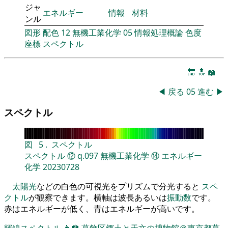
ジャ
エネルギー
情報
材料
ンル
図形
配色
12
無機工業化学
05
情報処理概論
色度
座標
スペクトル
🔚
🔝
📖
◀
戻る
05
進む
▶
スペクトル
図
5
.
スペクトル
スペクトル
⑫
q.097
無機工業化学
⑭
エネルギー
化学
20230728
太陽光
などの白色の可視光をプリズムで分光すると
スペ
クトル
が観察できます。横軸は波長あるいは
振動数
です。
赤はエネルギーが低く、青はエネルギーが高いです。
輝線スペクトル
👨‍🏫
葛飾区郷土と天文の博物館＠東京都葛