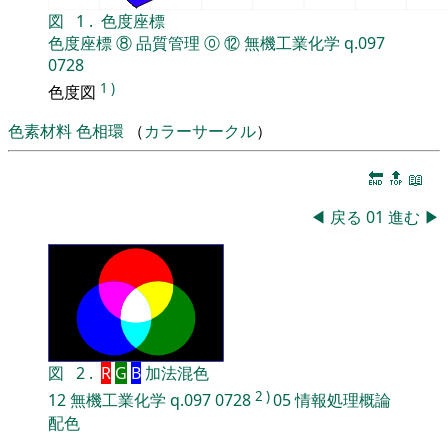
図
1
.
色度座標
色度座標
⑧
品質管理
⓪
⑫
無機工業化学
q.097
0728
1
)
色度図
色素材料
色相環
（
カラーサークル
）
🔚
🔝
📖
◀
戻る
01
進む
▶
図
2
.
R
G
B
加法混色
2
)
12
無機工業化学
q.097
0728
05
情報処理概論
配色