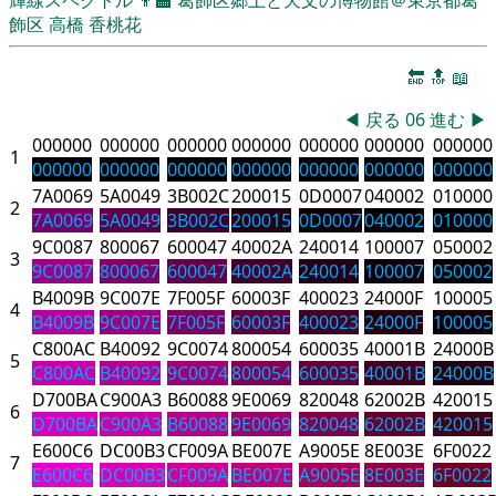
飾区
高橋 香桃花
🔚
🔝
📖
◀
戻る
06
進む
▶
000000
000000
000000
000000
000000
000000
000000
1
000000
000000
000000
000000
000000
000000
000000
7A0069
5A0049
3B002C
200015
0D0007
040002
010000
2
7A0069
5A0049
3B002C
200015
0D0007
040002
010000
9C0087
800067
600047
40002A
240014
100007
050002
3
9C0087
800067
600047
40002A
240014
100007
050002
B4009B
9C007E
7F005F
60003F
400023
24000F
100005
4
B4009B
9C007E
7F005F
60003F
400023
24000F
100005
C800AC
B40092
9C0074
800054
600035
40001B
24000B
5
C800AC
B40092
9C0074
800054
600035
40001B
24000B
D700BA
C900A3
B60088
9E0069
820048
62002B
420015
6
D700BA
C900A3
B60088
9E0069
820048
62002B
420015
E600C6
DC00B3
CF009A
BE007E
A9005E
8E003E
6F0022
7
E600C6
DC00B3
CF009A
BE007E
A9005E
8E003E
6F0022