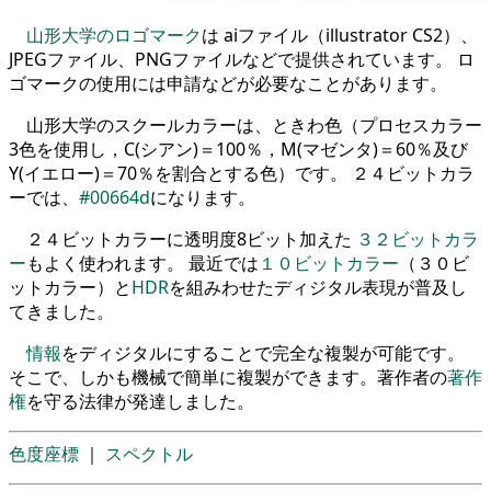
山形大学のロゴマーク
は aiファイル（illustrator CS2）、
JPEGファイル、PNGファイルなどで提供されています。 ロ
ゴマークの使用には申請などが必要なことがあります。
山形大学のスクールカラーは、ときわ色（プロセスカラー
3色を使用し，C(シアン)＝100％，M(マゼンタ)＝60％及び
Y(イエロー)＝70％を割合とする色）です。 ２４ビットカラ
ーでは、
#00664d
になります。
２４ビットカラーに透明度8ビット加えた
３２ビットカラ
ー
もよく使われます。 最近では
１０ビットカラー
（３０ビ
ットカラー）と
HDR
を組みわせたディジタル表現が普及し
てきました。
情報
をディジタルにすることで完全な複製が可能です。
そこで、しかも機械で簡単に複製ができます。著作者の
著作
権
を守る法律が発達しました。
色度座標
｜
スペクトル