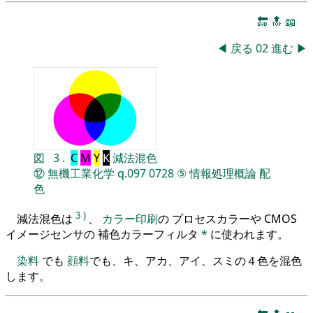
🔚
🔝
📖
◀
戻る
02
進む
▶
図
3
.
C
M
Y
K
減法混色
⑫
無機工業化学
q.097
0728
⑤
情報処理概論
配
色
3
)
減法混色は
、
カラー印刷
の プロセスカラーや CMOS
イメージセンサの 補色カラーフィルタ
*
に使われます。
染料
でも
顔料
でも、キ、アカ、アイ、スミの４色を混色
します。