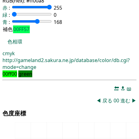
RGB(hex):
#ff00a8
赤
:
255
緑
:
0
青
:
168
補色
00FF57
色相環
cmyk
http://gameland2.sakura.ne.jp/database/color/db.cgi?
mode=change
00ff00
green
🔚
🔝
📖
◀
戻る
00
進む
▶
色度座標