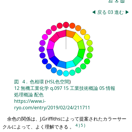
🔚
🔝
📖
◀
戻る
03
進む
▶
図
4
.
色相環
(
HSL色空間
)
12
無機工業化学
q.097
15
工業技術概論
05
情報
処理概論
配色
https://www.i-
ryo.com/entry/2019/02/24/211711
余色の関係は、J.Griffithsによって提案されたカラーサー
4
)
5
)
クルによって、よく理解できる 。