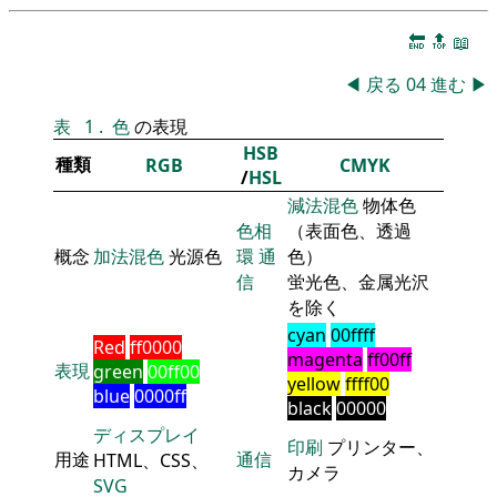
🔚
🔝
📖
◀
戻る
04
進む
▶
表
1
.
色
の表現
HSB
種類
RGB
CMYK
/
HSL
減法混色
物体色
色相
（表面色、透過
概念
加法混色
光源色
環
通
色）
信
蛍光色、金属光沢
を除く
cyan
00ffff
Red
ff0000
magenta
ff00ff
表現
green
00ff00
yellow
ffff00
blue
0000ff
black
00000
ディスプレイ
印刷
プリンター、
用途
通信
HTML、CSS、
カメラ
SVG