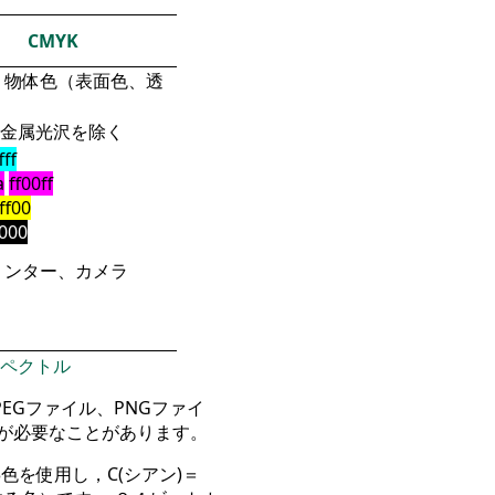
CMYK
物体色（表面色、透
金属光沢を除く
fff
a
ff00ff
fff00
000
リンター、カメラ
ペクトル
）、JPEGファイル、PNGファイ
が必要なことがあります。
を使用し，C(シアン)＝