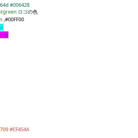
664d
#006428
stgreen
ロゴ
の色
n
,#00FF00
ン
ンタ
709
#EF454A