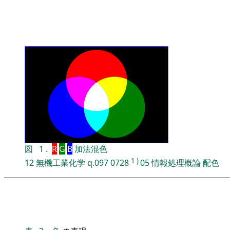
図
1
.
R
G
B
加法混色
1
)
12
無機工業化学
q.097
0728
05
情報処理概論
配色