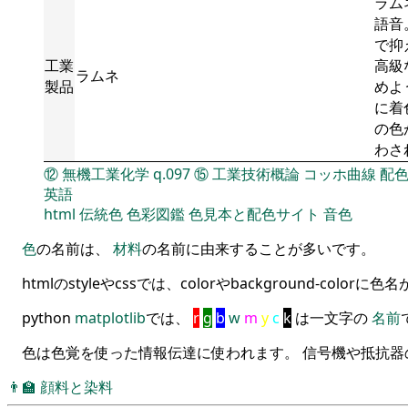
ラム
語音
で抑
工業
高級
ラムネ
製品
めよ
に着
の色
わさ
⑫
無機工業化学
q.097
⑮
工業技術概論
コッホ曲線
配
英語
html
伝統色
色彩図鑑
色見本と配色サイト
音色
色
の名前は、
材料
の名前に由来することが多いです。
htmlのstyleやcssでは、colorやbackground-color
python
matplotlib
では、
r
g
b
w
m
y
c
k
は一文字の
名前
色は色覚を使った情報伝達に使われます。 信号機や抵抗器
👨‍🏫
顔料と染料