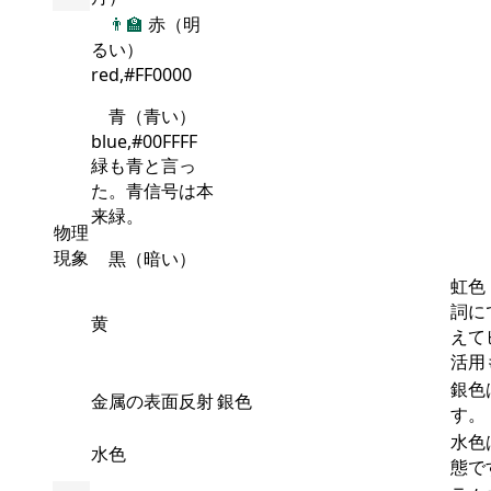
👨‍🏫
赤（明
るい）
red,#FF0000
青（青い）
blue,#00FFFF
緑も青と言っ
た。青信号は本
来緑。
物理
現象
黒（暗い）
虹色
詞に
黄
えて
活用
銀色
金属の表面反射
銀色
す。
水色
水色
態で