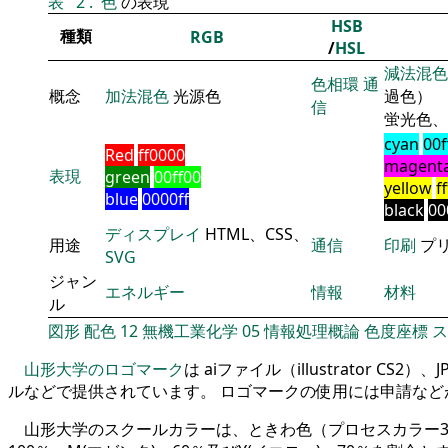
表
2
.
色
の表現
HSB
種類
RGB
/
HSL
減法混色
色相環
通
概念
加法混色
光源色
過色）
信
蛍光色、
cyan
00f
Red
ff0000
magent
表現
green
00ff00
yellow
f
blue
0000ff
black
00
ディスプレイ
HTML、CSS、
用途
通信
印刷
プ
SVG
ジャン
エネルギー
情報
材料
ル
図形
配色
12
無機工業化学
05
情報処理概論
色度座標
ス
山形大学のロゴマーク
は aiファイル（illustrator CS2
ルなどで提供されています。 ロゴマークの使用には申請など
山形大学のスクールカラーは、ときわ色（プロセスカラー3色