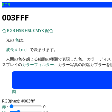
RGB
003FFF
色
RGB
HSB
HSL
CMYK
配色
光の
色
は、
波長
λ
〔
m
〕 で決まります。
人間の色を感じる細胞の種類で表現した色。 カラーディス
スプレイの
カラーフィルター
、カラー写真の銀塩カプラーを
図
RGB(hex):
#003fff
赤
:
0