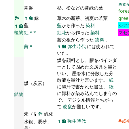
#00
常磐
杉、松などの常緑の葉
fore
🏞
👨‍🏫
緑
草木の新芽、初夏の若葉
gree
藍
藍
から作った
染料
シア
👨‍🏫
植物
紅
*
*
紅花
から作った
染料
マゼ
茜の根から作った
染料
。
茜
*
👨‍🏫
弥生時代
には使われて
いた。
煤を顔料とし、膠をバインダ
ーとして固めた文房具を墨と
いい、 墨を水に分散した分
散液を墨汁と言います。
紙
煤（炭素）
に墨汁で書かれた書は、
紙
に顔料が染み込んでしまうの
鉱物
で、 デジタル情報とちがっ
て
改竄
が難しいです。
朱（
🧪
🏞
硫化
👨‍🏫
弥生時代
#e94
水銀、辰砂、
丹）