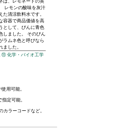
ネは、レモネードの英
。 レモンの酸味を灰汁
えた清涼飲料水です。
な容器で商品価値を高
うとして、びんに青色
色しました。 そのびん
がラムネ色と呼びなら
れました。
色
⑪
化学・バイオ工学
に色名が使用可能。
で指定可能。
のカラーコードなど。