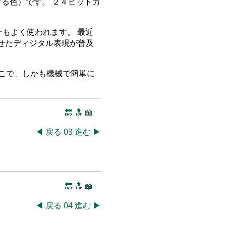
とする色）です。 ２４ビットカ
ー
もよく使われます。 最近
せたディジタル表現が普及
こで、しかも機械で簡単に
。
🔚
🔝
📖
◀
戻る
03
進む
▶
🔚
🔝
📖
◀
戻る
04
進む
▶