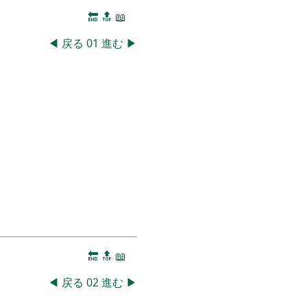
🔚
🔝
📖
◀
戻る
01
進む
▶
🔚
🔝
📖
◀
戻る
02
進む
▶