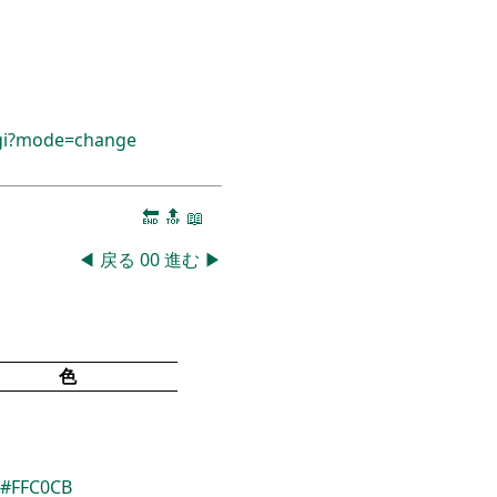
cgi?mode=change
🔚
🔝
📖
◀
戻る
00
進む
▶
色
#FFC0CB