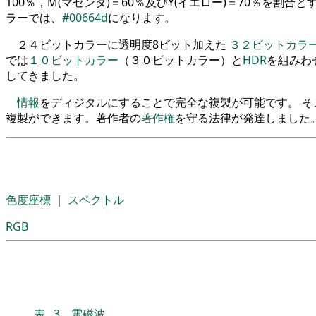
100％，M(マゼンタ)＝60％及びY(イエロー)＝70％を割合
ラーでは、
#00664d
になります。
２４ビットカラーに透明度8ビット加えた
３２ビットカラ
では
１０ビットカラー
（３０ビットカラー）と
HDR
を組みわ
してきました。
情報
をディジタルにすることで完全な複製が可能です。 そ
複製ができます。著作者の
著作権
を守る法律が発達しました
色度座標
｜
スペクトル
RGB
表
3
.
電磁波