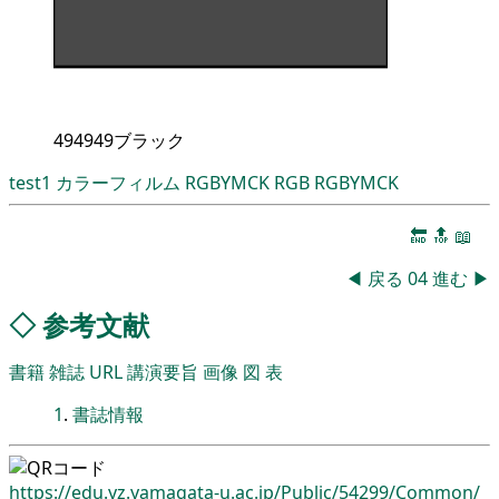
494949ブラック
test1
カラーフィルム
RGBYMCK
RGB
RGBYMCK
🔚
🔝
📖
◀
戻る
04
進む
▶
◇
参考文献
書籍
雑誌
URL
講演要旨
画像
図
表
1
.
書誌情報
https://edu.yz.yamagata-u.ac.jp/
Public/
54299/
Common/