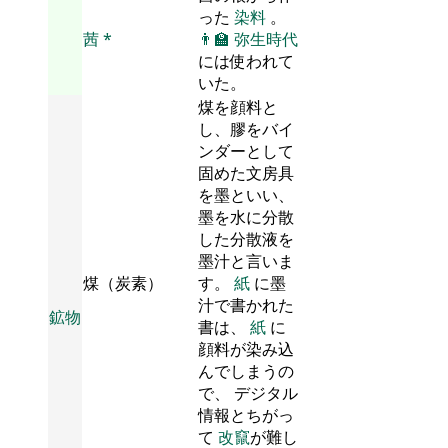
った
染料
。
茜
*
👨‍🏫
弥生時代
には使われて
いた。
煤を顔料と
し、膠をバイ
ンダーとして
固めた文房具
を墨といい、
墨を水に分散
した分散液を
墨汁と言いま
煤（炭素）
す。
紙
に墨
汁で書かれた
鉱物
書は、
紙
に
顔料が染み込
んでしまうの
で、 デジタル
情報とちがっ
て
改竄
が難し