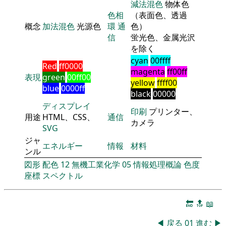
減法混色
物体色
色相
（表面色、透過
概念
加法混色
光源色
環
通
色）
信
蛍光色、金属光沢
を除く
cyan
00ffff
Red
ff0000
magenta
ff00ff
表現
green
00ff00
yellow
ffff00
blue
0000ff
black
00000
ディスプレイ
印刷
プリンター、
用途
HTML、CSS、
通信
カメラ
SVG
ジャ
エネルギー
情報
材料
ンル
図形
配色
12
無機工業化学
05
情報処理概論
色度
座標
スペクトル
🔚
🔝
📖
◀
戻る
01
進む
▶