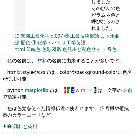
しました。
そのびんの色
がラムネ色と
呼びならわさ
れました。
⑫
無機工業化学
q.097
⑮
工業技術概論
コッホ曲
線
配色
⑪
化学・バイオ工学英語
html
伝統色
色彩図鑑
色見本と配色サイト
音色
色
の名前は、
材料
の名前に由来することが多いです。
htmlのstyleやcssでは、colorやbackground-colorに色名
が使用可能。
python
matplotlib
では、
r
g
b
w
m
y
c
k
は一文字の
名前
で指定可能。
色は色覚を使った情報伝達に使われます。 信号機や抵抗
器のカラーコードなど。
👨‍🏫
顔料と染料