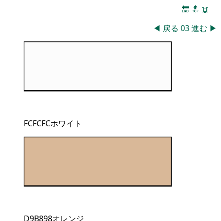
🔚
🔝
📖
◀
戻る
03
進む
▶
FCFCFCホワイト
D9B898オレンジ