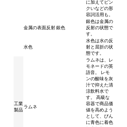
に加えてピン
クいなどの形
容詞活用も。
銀色は金属の
金属の表面反射
銀色
反射の状態で
す。
水色は水の反
水色
射と屈折の状
態です。
ラムネは、レ
モネードの英
語音。 レモ
ンの酸味を灰
汁で抑えた清
涼飲料水で
す。 高級な
工業
容器で商品価
ラムネ
製品
値を高めよう
として、びん
に青色に着色