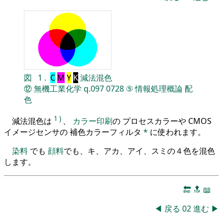
図
1
.
C
M
Y
K
減法混色
⑫
無機工業化学
q.097
0728
⑤
情報処理概論
配
色
1
)
減法混色は
、
カラー印刷
の プロセスカラーや CMOS
イメージセンサの 補色カラーフィルタ
*
に使われます。
染料
でも
顔料
でも、キ、アカ、アイ、スミの４色を混色
します。
🔚
🔝
📖
◀
戻る
02
進む
▶