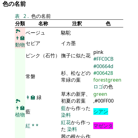
色の名前
表
2
.
色の名前
分類
名称
注釈
色
🏞
ベージュ
駱駝
👨‍🏫
セピア
イカ墨
動物
pink
ピンク（石竹）
撫子に似た花
#FFC0CB
#00664d
杉、松などの
#006428
常磐
常緑の葉
forestgreen
ロゴ
の色
草木の新芽、
green
👨‍🏫
緑
初夏の若葉
,#00FF00
🏞
👨‍🏫
藍
から作った
藍
シアン
植物
染料
紅花
から作っ
紅
*
*
マゼンタ
た
染料
茜の根から作