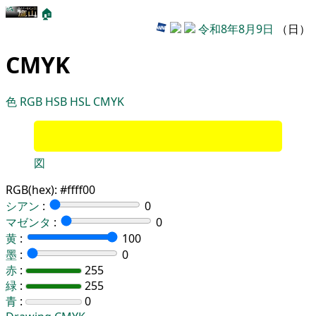
🏠
令和8年8月9日
（日）
CMYK
色
RGB
HSB
HSL
CMYK
図
RGB(hex):
#ffff00
シアン
:
0
マゼンタ
:
0
黄
:
100
墨
:
0
赤
:
255
緑
:
255
青
:
0