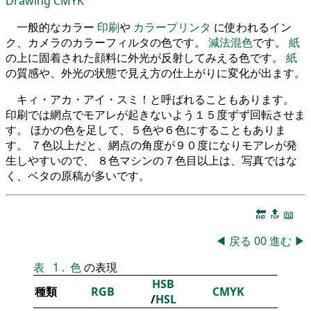
Drawing
CMYK
一般的なカラー
印刷
や
カラープリンタ
に使われるイン
ク、カメラのカラーフィルタの色です。
減法混色
です。
紙
の上に固着された顔料に外光が反射してみえる色です。
紙
の質感や、外光の状態で見え方の仕上がりに変化が出ます。
キィ・アカ・アイ・スミ！と呼ばれることもあります。
印刷では網点でモアレが起きないよう１５度ずず回転させま
す。 ほかの色を足して、５色や６色にすることもありま
す。 ７色以上だと、網点の角度が９０度になりモアレが発
生しやすいので、 ８色マシンの７色目以上は、写真ではな
く、ベタの原稿が多いです。
🔚
🔝
📖
◀
戻る
00
進む
▶
表
1
.
色
の表現
HSB
種類
RGB
CMYK
/
HSL