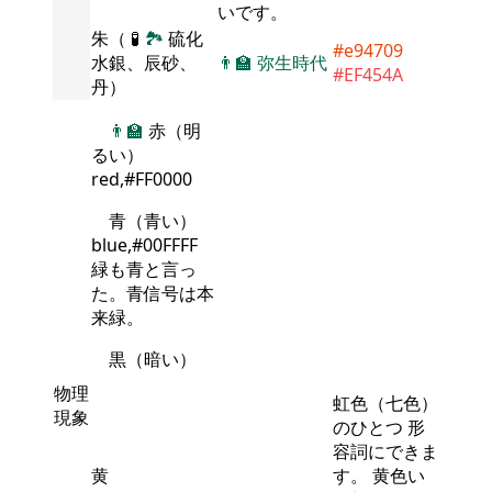
いです。
朱（
🧪
🏞
硫化
#e94709
水銀、辰砂、
👨‍🏫
弥生時代
#EF454A
丹）
👨‍🏫
赤（明
るい）
red,#FF0000
青（青い）
blue,#00FFFF
緑も青と言っ
た。青信号は本
来緑。
黒（暗い）
物理
虹色（七色）
現象
のひとつ 形
容詞にできま
黄
す。 黄色い