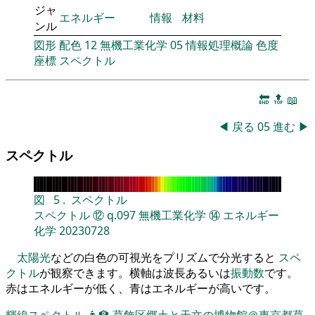
ジャ
エネルギー
情報
材料
ンル
図形
配色
12
無機工業化学
05
情報処理概論
色度
座標
スペクトル
🔚
🔝
📖
◀
戻る
05
進む
▶
スペクトル
図
5
.
スペクトル
スペクトル
⑫
q.097
無機工業化学
⑭
エネルギー
化学
20230728
太陽光
などの白色の可視光をプリズムで分光すると
スペ
クトル
が観察できます。横軸は波長あるいは
振動数
です。
赤はエネルギーが低く、青はエネルギーが高いです。
輝線スペクトル
👨‍🏫
葛飾区郷土と天文の博物館＠東京都葛