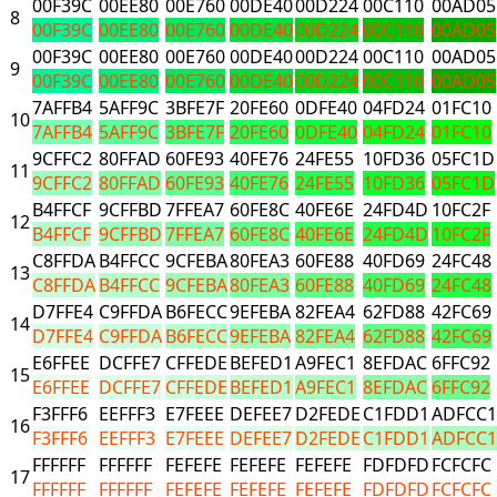
00F39C
00EE80
00E760
00DE40
00D224
00C110
00AD05
8
00F39C
00EE80
00E760
00DE40
00D224
00C110
00AD05
00F39C
00EE80
00E760
00DE40
00D224
00C110
00AD05
9
00F39C
00EE80
00E760
00DE40
00D224
00C110
00AD05
7AFFB4
5AFF9C
3BFE7F
20FE60
0DFE40
04FD24
01FC10
10
7AFFB4
5AFF9C
3BFE7F
20FE60
0DFE40
04FD24
01FC10
9CFFC2
80FFAD
60FE93
40FE76
24FE55
10FD36
05FC1D
11
9CFFC2
80FFAD
60FE93
40FE76
24FE55
10FD36
05FC1D
B4FFCF
9CFFBD
7FFEA7
60FE8C
40FE6E
24FD4D
10FC2F
12
B4FFCF
9CFFBD
7FFEA7
60FE8C
40FE6E
24FD4D
10FC2F
C8FFDA
B4FFCC
9CFEBA
80FEA3
60FE88
40FD69
24FC48
13
C8FFDA
B4FFCC
9CFEBA
80FEA3
60FE88
40FD69
24FC48
D7FFE4
C9FFDA
B6FECC
9EFEBA
82FEA4
62FD88
42FC69
14
D7FFE4
C9FFDA
B6FECC
9EFEBA
82FEA4
62FD88
42FC69
E6FFEE
DCFFE7
CFFEDE
BEFED1
A9FEC1
8EFDAC
6FFC92
15
E6FFEE
DCFFE7
CFFEDE
BEFED1
A9FEC1
8EFDAC
6FFC92
F3FFF6
EEFFF3
E7FEEE
DEFEE7
D2FEDE
C1FDD1
ADFCC1
16
F3FFF6
EEFFF3
E7FEEE
DEFEE7
D2FEDE
C1FDD1
ADFCC1
FFFFFF
FFFFFF
FEFEFE
FEFEFE
FEFEFE
FDFDFD
FCFCFC
17
FFFFFF
FFFFFF
FEFEFE
FEFEFE
FEFEFE
FDFDFD
FCFCFC