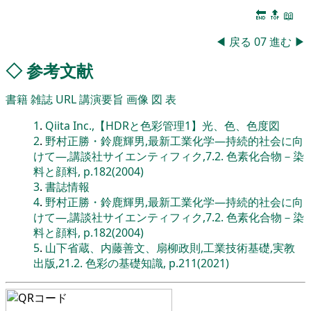
🔚
🔝
📖
◀
戻る
07
進む
▶
◇
参考文献
書籍
雑誌
URL
講演要旨
画像
図
表
1
.
Qiita Inc.,【HDRと色彩管理1】光、色、色度図
2
.
野村正勝・鈴鹿輝男,最新工業化学―持続的社会に向
けて―,講談社サイエンティフィク,7.2. 色素化合物－染
料と顔料, p.182(2004)
3
.
書誌情報
4
.
野村正勝・鈴鹿輝男,最新工業化学―持続的社会に向
けて―,講談社サイエンティフィク,7.2. 色素化合物－染
料と顔料, p.182(2004)
5
.
山下省蔵、内藤善文、扇柳政則,工業技術基礎,実教
出版,21.2. 色彩の基礎知識, p.211(2021)