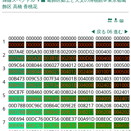
飾区
高橋 香桃花
🔚
🔝
📖
◀
戻る
06
進む
▶
000000
000000
000000
000000
000000
000000
000000
1
000000
000000
000000
000000
000000
000000
000000
007A4E
005A30
003B18
002009
000D02
000400
000100
2
007A4E
005A30
003B18
002009
000D02
000400
000100
009C64
008044
006027
004012
002406
001001
000500
3
009C64
008044
006027
004012
002406
001001
000500
00B473
009C53
007F34
00601B
00400B
002403
001000
4
00B473
009C53
007F34
00601B
00400B
002403
001000
00C87F
00B460
009C40
008024
006010
004005
002401
5
00C87F
00B460
009C40
008024
006010
004005
002401
00D78B
00C96C
00B64C
009E2E
008217
006208
004202
6
00D78B
00C96C
00B64C
009E2E
008217
006208
004202
00E694
00DC76
00CF56
00BE37
00A91D
008E0C
006F03
7
00E694
00DC76
00CF56
00BE37
00A91D
008E0C
006F03