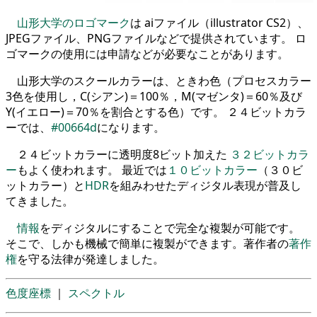
山形大学のロゴマーク
は aiファイル（illustrator CS2）、
JPEGファイル、PNGファイルなどで提供されています。 ロ
ゴマークの使用には申請などが必要なことがあります。
山形大学のスクールカラーは、ときわ色（プロセスカラー
3色を使用し，C(シアン)＝100％，M(マゼンタ)＝60％及び
Y(イエロー)＝70％を割合とする色）です。 ２４ビットカラ
ーでは、
#00664d
になります。
２４ビットカラーに透明度8ビット加えた
３２ビットカラ
ー
もよく使われます。 最近では
１０ビットカラー
（３０ビ
ットカラー）と
HDR
を組みわせたディジタル表現が普及し
てきました。
情報
をディジタルにすることで完全な複製が可能です。
そこで、しかも機械で簡単に複製ができます。著作者の
著作
権
を守る法律が発達しました。
色度座標
｜
スペクトル