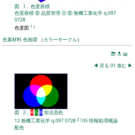
図
1
.
色度座標
色度座標
⑧
品質管理
⓪
⑫
無機工業化学
q.097
0728
1
)
色度図
色素材料
色相環
（
カラーサークル
）
🔚
🔝
📖
◀
戻る
01
進む
▶
図
2
.
R
G
B
加法混色
2
)
12
無機工業化学
q.097
0728
05
情報処理概論
配色