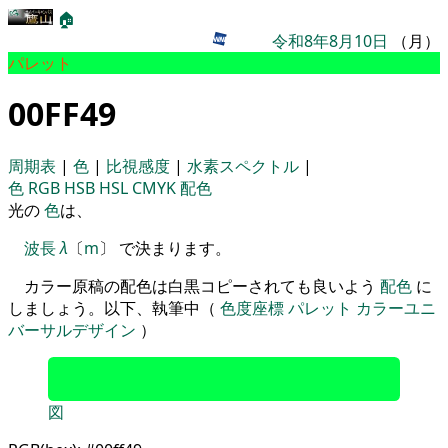
🏠
令和8年8月10日
（月）
パレット
00FF49
周期表
|
色
|
比視感度
|
水素スペクトル
|
色
RGB
HSB
HSL
CMYK
配色
光の
色
は、
波長
λ
〔
m
〕 で決まります。
カラー原稿の配色は白黒コピーされても良いよう
配色
に
しましょう。以下、執筆中（
色度座標
パレット
カラーユニ
バーサルデザイン
）
図