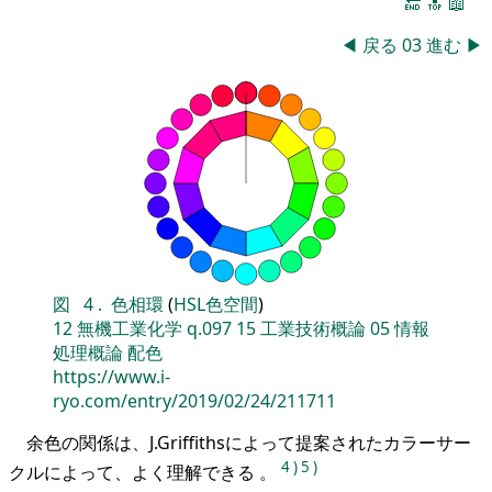
🔚
🔝
📖
◀
戻る
03
進む
▶
図
4
.
色相環
(
HSL色空間
)
12
無機工業化学
q.097
15
工業技術概論
05
情報
処理概論
配色
https://www.i-
ryo.com/entry/2019/02/24/211711
余色の関係は、J.Griffithsによって提案されたカラーサー
4
)
5
)
クルによって、よく理解できる 。