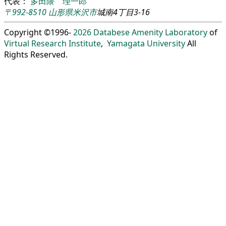
代表：
多田隈 理一郎
〒992-8510
山形県
米沢市
城南4丁目3-16
Copyright ©1996-
2026
Databese Amenity Laboratory
of
Virtual Research Institute
,
Yamagata University
All
Rights Reserved.