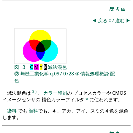
🔚
🔝
📖
◀
戻る
02
進む
▶
図
3
.
C
M
Y
K
減法混色
⑫
無機工業化学
q.097
0728
⑤
情報処理概論
配
色
3
)
減法混色は
、
カラー印刷
の プロセスカラーや CMOS
イメージセンサの 補色カラーフィルタ
*
に使われます。
染料
でも
顔料
でも、キ、アカ、アイ、スミの４色を混色
します。