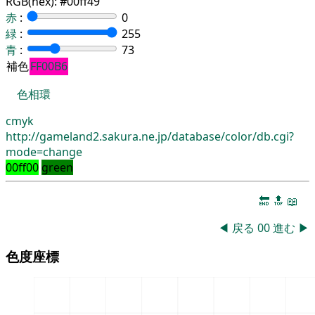
RGB(hex):
#00ff49
赤
:
0
緑
:
255
青
:
73
補色
FF00B6
色相環
cmyk
http://gameland2.sakura.ne.jp/database/color/db.cgi?
mode=change
00ff00
green
🔚
🔝
📖
◀
戻る
00
進む
▶
色度座標