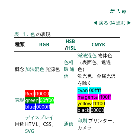
🔚
🔝
📖
◀
戻る
04
進む
▶
表
1
.
色
の表現
HSB
種類
RGB
CMYK
/
HSL
減法混色
物体色
色相
（表面色、透過
概念
加法混色
光源色
環
通
色）
信
蛍光色、金属光沢
を除く
cyan
00ffff
Red
ff0000
magenta
ff00ff
表現
green
00ff00
yellow
ffff00
blue
0000ff
black
00000
ディスプレイ
印刷
プリンター、
用途
通信
HTML、CSS、
カメラ
SVG