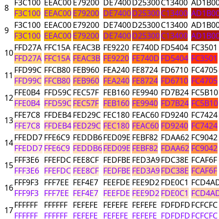
F3C100
EEAC00
E79200
DE7400
D25300
C13400
AD1B0
8
F3C100
EEAC00
E79200
DE7400
D25300
C13400
AD1B0
F3C100
EEAC00
E79200
DE7400
D25300
C13400
AD1B0
9
F3C100
EEAC00
E79200
DE7400
D25300
C13400
AD1B0
FFD27A
FFC15A
FEAC3B
FE9220
FE740D
FD5404
FC3501
10
FFD27A
FFC15A
FEAC3B
FE9220
FE740D
FD5404
FC3501
FFD99C
FFCB80
FEB960
FEA240
FE8724
FD6710
FC4705
11
FFD99C
FFCB80
FEB960
FEA240
FE8724
FD6710
FC4705
FFE0B4
FFD59C
FEC57F
FEB160
FE9940
FD7B24
FC5B10
12
FFE0B4
FFD59C
FEC57F
FEB160
FE9940
FD7B24
FC5B10
FFE7C8
FFDEB4
FED29C
FEC180
FEAC60
FD9240
FC7424
13
FFE7C8
FFDEB4
FED29C
FEC180
FEAC60
FD9240
FC7424
FFEDD7
FFE6C9
FEDDB6
FED09E
FEBF82
FDAA62
FC9042
14
FFEDD7
FFE6C9
FEDDB6
FED09E
FEBF82
FDAA62
FC9042
FFF3E6
FFEFDC
FEE8CF
FEDFBE
FED3A9
FDC38E
FCAF6F
15
FFF3E6
FFEFDC
FEE8CF
FEDFBE
FED3A9
FDC38E
FCAF6F
FFF9F3
FFF7EE
FEF4E7
FEEFDE
FEE9D2
FDE0C1
FCD4A
16
FFF9F3
FFF7EE
FEF4E7
FEEFDE
FEE9D2
FDE0C1
FCD4A
FFFFFF
FFFFFF
FEFEFE
FEFEFE
FEFEFE
FDFDFD
FCFCFC
17
FFFFFF
FFFFFF
FEFEFE
FEFEFE
FEFEFE
FDFDFD
FCFCFC