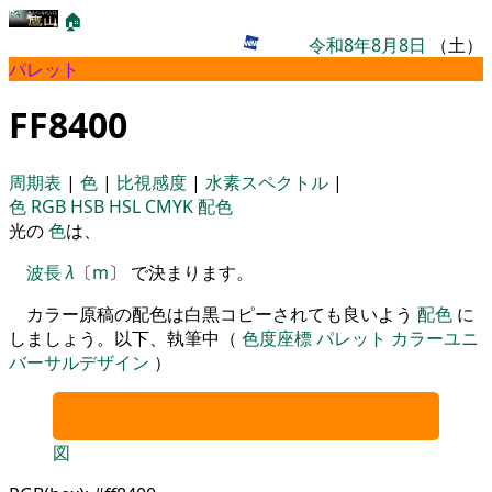
🏠
令和8年8月8日
（土）
パレット
FF8400
周期表
|
色
|
比視感度
|
水素スペクトル
|
色
RGB
HSB
HSL
CMYK
配色
光の
色
は、
波長
λ
〔
m
〕 で決まります。
カラー原稿の配色は白黒コピーされても良いよう
配色
に
しましょう。以下、執筆中（
色度座標
パレット
カラーユニ
バーサルデザイン
）
図