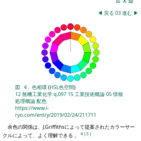
🔚
🔝
📖
◀
戻る
03
進む
▶
図
4
.
色相環
(
HSL色空間
)
12
無機工業化学
q.097
15
工業技術概論
05
情報
処理概論
配色
https://www.i-
ryo.com/entry/2019/02/24/211711
余色の関係は、J.Griffithsによって提案されたカラーサー
4
)
5
)
クルによって、よく理解できる 。