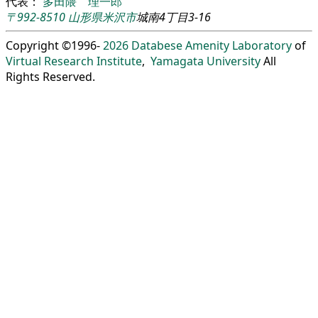
代表：
多田隈 理一郎
〒992-8510
山形県
米沢市
城南4丁目3-16
Copyright ©1996-
2026
Databese Amenity Laboratory
of
Virtual Research Institute
,
Yamagata University
All
Rights Reserved.