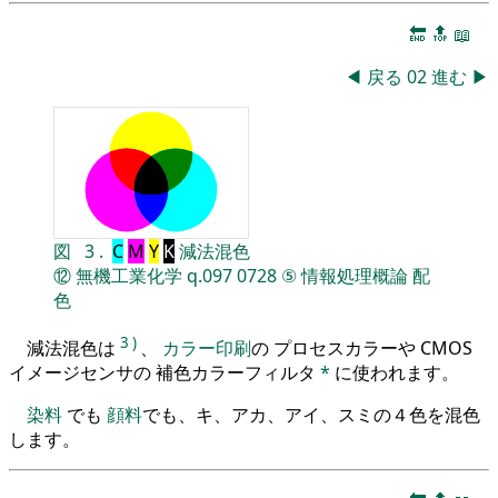
🔚
🔝
📖
◀
戻る
02
進む
▶
図
3
.
C
M
Y
K
減法混色
⑫
無機工業化学
q.097
0728
⑤
情報処理概論
配
色
3
)
減法混色は
、
カラー印刷
の プロセスカラーや CMOS
イメージセンサの 補色カラーフィルタ
*
に使われます。
染料
でも
顔料
でも、キ、アカ、アイ、スミの４色を混色
します。