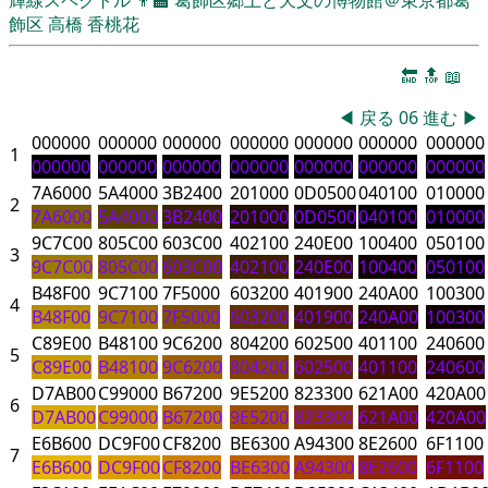
飾区
高橋 香桃花
🔚
🔝
📖
◀
戻る
06
進む
▶
000000
000000
000000
000000
000000
000000
000000
1
000000
000000
000000
000000
000000
000000
000000
7A6000
5A4000
3B2400
201000
0D0500
040100
010000
2
7A6000
5A4000
3B2400
201000
0D0500
040100
010000
9C7C00
805C00
603C00
402100
240E00
100400
050100
3
9C7C00
805C00
603C00
402100
240E00
100400
050100
B48F00
9C7100
7F5000
603200
401900
240A00
100300
4
B48F00
9C7100
7F5000
603200
401900
240A00
100300
C89E00
B48100
9C6200
804200
602500
401100
240600
5
C89E00
B48100
9C6200
804200
602500
401100
240600
D7AB00
C99000
B67200
9E5200
823300
621A00
420A00
6
D7AB00
C99000
B67200
9E5200
823300
621A00
420A00
E6B600
DC9F00
CF8200
BE6300
A94300
8E2600
6F1100
7
E6B600
DC9F00
CF8200
BE6300
A94300
8E2600
6F1100