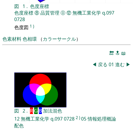
図
1
.
色度座標
色度座標
⑧
品質管理
⓪
⑫
無機工業化学
q.097
0728
1
)
色度図
色素材料
色相環
（
カラーサークル
）
🔚
🔝
📖
◀
戻る
01
進む
▶
図
2
.
R
G
B
加法混色
2
)
12
無機工業化学
q.097
0728
05
情報処理概論
配色