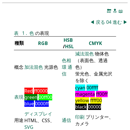
🔚
🔝
📖
◀
戻る
04
進む
▶
表
1
.
色
の表現
HSB
種類
RGB
CMYK
/
HSL
減法混色
物体色
色相
（表面色、透過
概念
加法混色
光源色
環
通
色）
信
蛍光色、金属光沢
を除く
cyan
00ffff
Red
ff0000
magenta
ff00ff
表現
green
00ff00
yellow
ffff00
blue
0000ff
black
00000
ディスプレイ
印刷
プリンター、
用途
通信
HTML、CSS、
カメラ
SVG