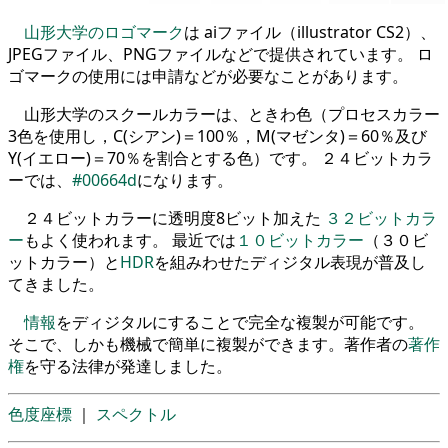
山形大学のロゴマーク
は aiファイル（illustrator CS2）、
JPEGファイル、PNGファイルなどで提供されています。 ロ
ゴマークの使用には申請などが必要なことがあります。
山形大学のスクールカラーは、ときわ色（プロセスカラー
3色を使用し，C(シアン)＝100％，M(マゼンタ)＝60％及び
Y(イエロー)＝70％を割合とする色）です。 ２４ビットカラ
ーでは、
#00664d
になります。
２４ビットカラーに透明度8ビット加えた
３２ビットカラ
ー
もよく使われます。 最近では
１０ビットカラー
（３０ビ
ットカラー）と
HDR
を組みわせたディジタル表現が普及し
てきました。
情報
をディジタルにすることで完全な複製が可能です。
そこで、しかも機械で簡単に複製ができます。著作者の
著作
権
を守る法律が発達しました。
色度座標
｜
スペクトル