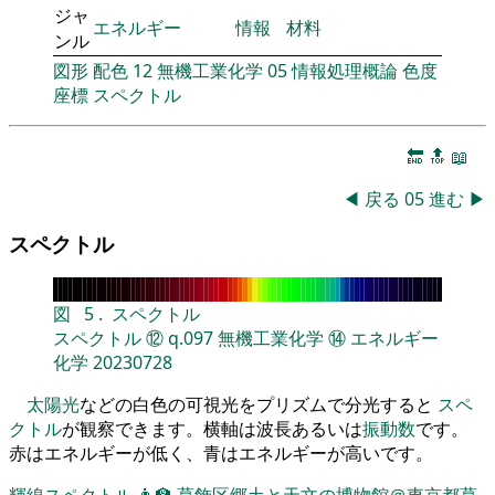
ジャ
エネルギー
情報
材料
ンル
図形
配色
12
無機工業化学
05
情報処理概論
色度
座標
スペクトル
🔚
🔝
📖
◀
戻る
05
進む
▶
スペクトル
図
5
.
スペクトル
スペクトル
⑫
q.097
無機工業化学
⑭
エネルギー
化学
20230728
太陽光
などの白色の可視光をプリズムで分光すると
スペ
クトル
が観察できます。横軸は波長あるいは
振動数
です。
赤はエネルギーが低く、青はエネルギーが高いです。
輝線スペクトル
👨‍🏫
葛飾区郷土と天文の博物館＠東京都葛