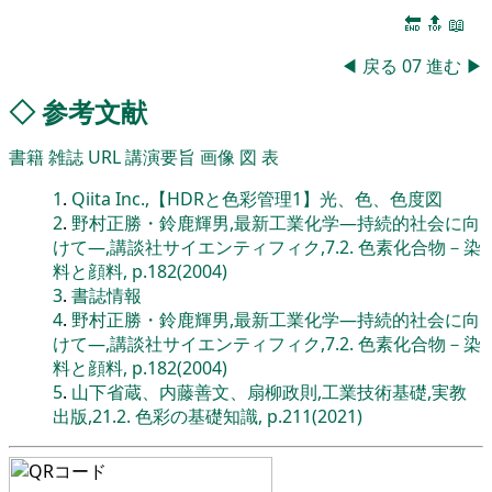
🔚
🔝
📖
◀
戻る
07
進む
▶
◇
参考文献
書籍
雑誌
URL
講演要旨
画像
図
表
1
.
Qiita Inc.,【HDRと色彩管理1】光、色、色度図
2
.
野村正勝・鈴鹿輝男,最新工業化学―持続的社会に向
けて―,講談社サイエンティフィク,7.2. 色素化合物－染
料と顔料, p.182(2004)
3
.
書誌情報
4
.
野村正勝・鈴鹿輝男,最新工業化学―持続的社会に向
けて―,講談社サイエンティフィク,7.2. 色素化合物－染
料と顔料, p.182(2004)
5
.
山下省蔵、内藤善文、扇柳政則,工業技術基礎,実教
出版,21.2. 色彩の基礎知識, p.211(2021)