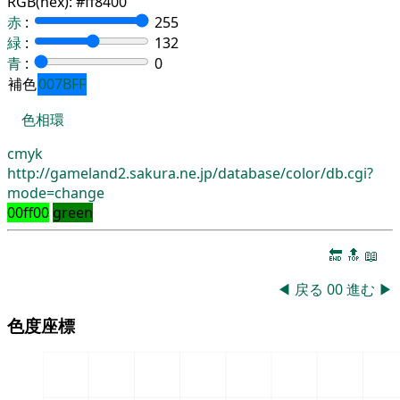
RGB(hex):
#ff8400
赤
:
255
緑
:
132
青
:
0
補色
007BFF
色相環
cmyk
http://gameland2.sakura.ne.jp/database/color/db.cgi?
mode=change
00ff00
green
🔚
🔝
📖
◀
戻る
00
進む
▶
色度座標