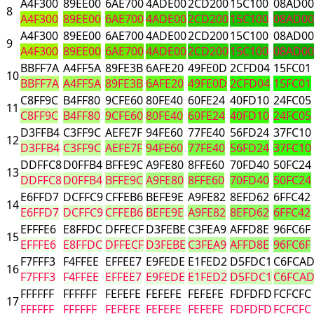
A4F300
89EE00
6AE700
4ADE00
2CD200
15C100
08AD00
8
A4F300
89EE00
6AE700
4ADE00
2CD200
15C100
08AD00
A4F300
89EE00
6AE700
4ADE00
2CD200
15C100
08AD00
9
A4F300
89EE00
6AE700
4ADE00
2CD200
15C100
08AD00
BBFF7A
A4FF5A
89FE3B
6AFE20
49FE0D
2CFD04
15FC01
10
BBFF7A
A4FF5A
89FE3B
6AFE20
49FE0D
2CFD04
15FC01
C8FF9C
B4FF80
9CFE60
80FE40
60FE24
40FD10
24FC05
11
C8FF9C
B4FF80
9CFE60
80FE40
60FE24
40FD10
24FC05
D3FFB4
C3FF9C
AEFE7F
94FE60
77FE40
56FD24
37FC10
12
D3FFB4
C3FF9C
AEFE7F
94FE60
77FE40
56FD24
37FC10
DDFFC8
D0FFB4
BFFE9C
A9FE80
8FFE60
70FD40
50FC24
13
DDFFC8
D0FFB4
BFFE9C
A9FE80
8FFE60
70FD40
50FC24
E6FFD7
DCFFC9
CFFEB6
BEFE9E
A9FE82
8EFD62
6FFC42
14
E6FFD7
DCFFC9
CFFEB6
BEFE9E
A9FE82
8EFD62
6FFC42
EFFFE6
E8FFDC
DFFECF
D3FEBE
C3FEA9
AFFD8E
96FC6F
15
EFFFE6
E8FFDC
DFFECF
D3FEBE
C3FEA9
AFFD8E
96FC6F
F7FFF3
F4FFEE
EFFEE7
E9FEDE
E1FED2
D5FDC1
C6FCA
16
F7FFF3
F4FFEE
EFFEE7
E9FEDE
E1FED2
D5FDC1
C6FCA
FFFFFF
FFFFFF
FEFEFE
FEFEFE
FEFEFE
FDFDFD
FCFCFC
17
FFFFFF
FFFFFF
FEFEFE
FEFEFE
FEFEFE
FDFDFD
FCFCFC