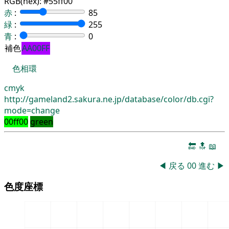
RGB(hex):
#55ff00
赤
:
85
緑
:
255
青
:
0
補色
AA00FF
色相環
cmyk
http://gameland2.sakura.ne.jp/database/color/db.cgi?
mode=change
00ff00
green
🔚
🔝
📖
◀
戻る
00
進む
▶
色度座標