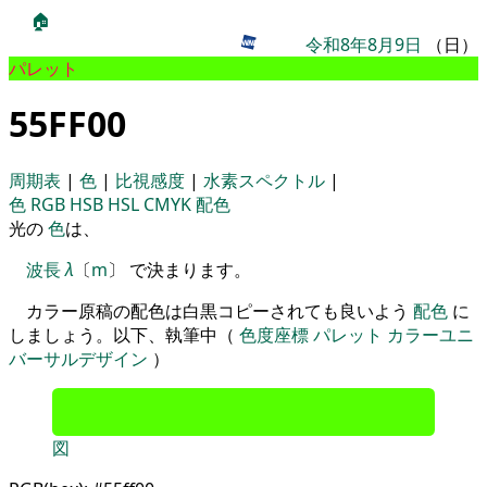
🏠
令和8年8月9日
（日）
パレット
55FF00
周期表
|
色
|
比視感度
|
水素スペクトル
|
色
RGB
HSB
HSL
CMYK
配色
光の
色
は、
波長
λ
〔
m
〕 で決まります。
カラー原稿の配色は白黒コピーされても良いよう
配色
に
しましょう。以下、執筆中（
色度座標
パレット
カラーユニ
バーサルデザイン
）
図