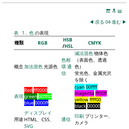
🔚
🔝
📖
◀
戻る
04
進む
▶
表
1
.
色
の表現
HSB
種類
RGB
CMYK
/
HSL
減法混色
物体色
色相
（表面色、透過
概念
加法混色
光源色
環
通
色）
信
蛍光色、金属光沢
を除く
cyan
00ffff
Red
ff0000
magenta
ff00ff
表現
green
00ff00
yellow
ffff00
blue
0000ff
black
00000
ディスプレイ
印刷
プリンター、
用途
通信
HTML、CSS、
カメラ
SVG