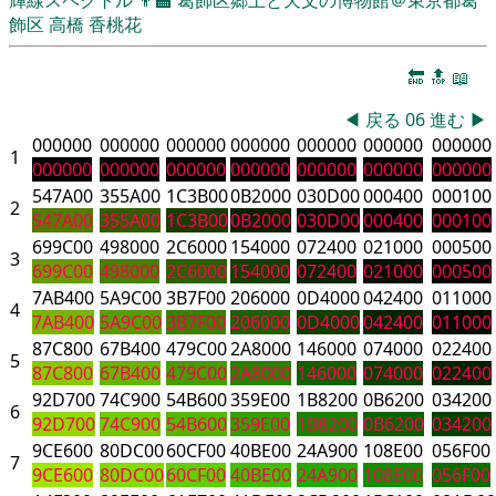
飾区
高橋 香桃花
🔚
🔝
📖
◀
戻る
06
進む
▶
000000
000000
000000
000000
000000
000000
000000
1
000000
000000
000000
000000
000000
000000
000000
547A00
355A00
1C3B00
0B2000
030D00
000400
000100
2
547A00
355A00
1C3B00
0B2000
030D00
000400
000100
699C00
498000
2C6000
154000
072400
021000
000500
3
699C00
498000
2C6000
154000
072400
021000
000500
7AB400
5A9C00
3B7F00
206000
0D4000
042400
011000
4
7AB400
5A9C00
3B7F00
206000
0D4000
042400
011000
87C800
67B400
479C00
2A8000
146000
074000
022400
5
87C800
67B400
479C00
2A8000
146000
074000
022400
92D700
74C900
54B600
359E00
1B8200
0B6200
034200
6
92D700
74C900
54B600
359E00
1B8200
0B6200
034200
9CE600
80DC00
60CF00
40BE00
24A900
108E00
056F00
7
9CE600
80DC00
60CF00
40BE00
24A900
108E00
056F00