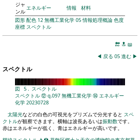
ジャ
エネルギー
情報
材料
ンル
図形
配色
12
無機工業化学
05
情報処理概論
色度
座標
スペクトル
🔚
🔝
📖
◀
戻る
05
進む
▶
スペクトル
図
5
.
スペクトル
スペクトル
⑫
q.097
無機工業化学
⑭
エネルギー
化学
20230728
太陽光
などの白色の可視光をプリズムで分光すると
スペ
クトル
が観察できます。横軸は波長あるいは
振動数
です。
赤はエネルギーが低く、青はエネルギーが高いです。
輝線スペクトル
👨‍🏫
葛飾区郷土と天文の博物館＠東京都葛