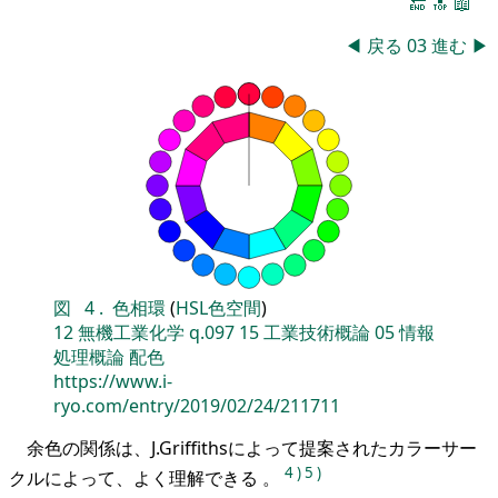
🔚
🔝
📖
◀
戻る
03
進む
▶
図
4
.
色相環
(
HSL色空間
)
12
無機工業化学
q.097
15
工業技術概論
05
情報
処理概論
配色
https://www.i-
ryo.com/entry/2019/02/24/211711
余色の関係は、J.Griffithsによって提案されたカラーサー
4
)
5
)
クルによって、よく理解できる 。