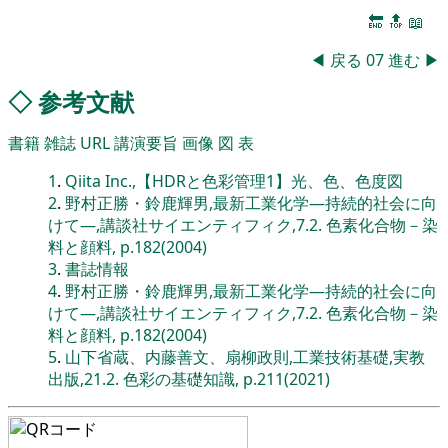
🔚
🔝
📖
◀
戻る
07
進む
▶
◇
参考文献
書籍
雑誌
URL
講演要旨
画像
図
表
1
.
Qiita Inc.,【HDRと色彩管理1】光、色、色度図
2
.
野村正勝・鈴鹿輝男,最新工業化学―持続的社会に向
けて―,講談社サイエンティフィク,7.2. 色素化合物－染
料と顔料, p.182(2004)
3
.
書誌情報
4
.
野村正勝・鈴鹿輝男,最新工業化学―持続的社会に向
けて―,講談社サイエンティフィク,7.2. 色素化合物－染
料と顔料, p.182(2004)
5
.
山下省蔵、内藤善文、扇柳政則,工業技術基礎,実教
出版,21.2. 色彩の基礎知識, p.211(2021)