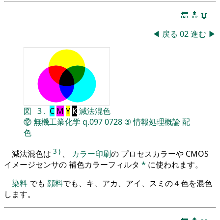
🔚
🔝
📖
◀
戻る
02
進む
▶
図
3
.
C
M
Y
K
減法混色
⑫
無機工業化学
q.097
0728
⑤
情報処理概論
配
色
3
)
減法混色は
、
カラー印刷
の プロセスカラーや CMOS
イメージセンサの 補色カラーフィルタ
*
に使われます。
染料
でも
顔料
でも、キ、アカ、アイ、スミの４色を混色
します。