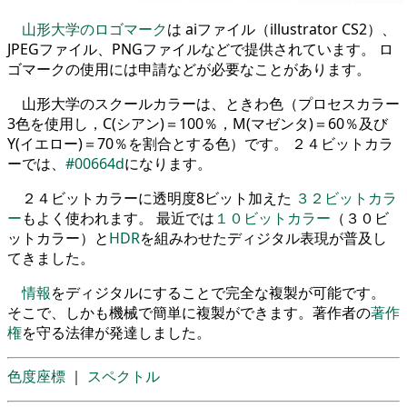
山形大学のロゴマーク
は aiファイル（illustrator CS2）、
JPEGファイル、PNGファイルなどで提供されています。 ロ
ゴマークの使用には申請などが必要なことがあります。
山形大学のスクールカラーは、ときわ色（プロセスカラー
3色を使用し，C(シアン)＝100％，M(マゼンタ)＝60％及び
Y(イエロー)＝70％を割合とする色）です。 ２４ビットカラ
ーでは、
#00664d
になります。
２４ビットカラーに透明度8ビット加えた
３２ビットカラ
ー
もよく使われます。 最近では
１０ビットカラー
（３０ビ
ットカラー）と
HDR
を組みわせたディジタル表現が普及し
てきました。
情報
をディジタルにすることで完全な複製が可能です。
そこで、しかも機械で簡単に複製ができます。著作者の
著作
権
を守る法律が発達しました。
色度座標
｜
スペクトル