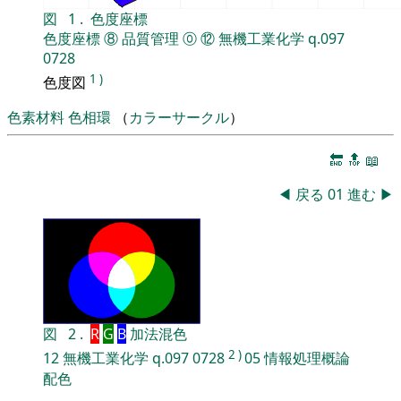
図
1
.
色度座標
色度座標
⑧
品質管理
⓪
⑫
無機工業化学
q.097
0728
1
)
色度図
色素材料
色相環
（
カラーサークル
）
🔚
🔝
📖
◀
戻る
01
進む
▶
図
2
.
R
G
B
加法混色
2
)
12
無機工業化学
q.097
0728
05
情報処理概論
配色