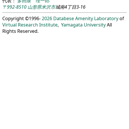
代表：
多田隈 理一郎
〒992-8510
山形県
米沢市
城南4丁目3-16
Copyright ©1996-
2026
Databese Amenity Laboratory
of
Virtual Research Institute
,
Yamagata University
All
Rights Reserved.