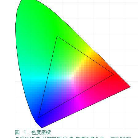
図
1
.
色度座標