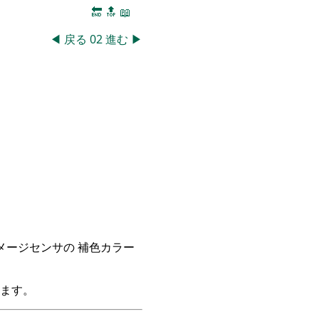
🔚
🔝
📖
◀
戻る
02
進む
▶
イメージセンサの 補色カラー
ます。