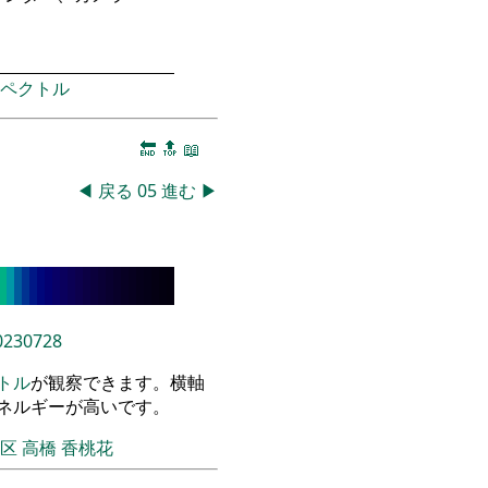
ペクトル
🔚
🔝
📖
◀
戻る
05
進む
▶
0230728
トル
が観察できます。横軸
エネルギーが高いです。
飾区
高橋 香桃花