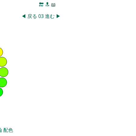
🔚
🔝
📖
◀
戻る
03
進む
▶
論
配色