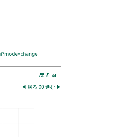
cgi?mode=change
🔚
🔝
📖
◀
戻る
00
進む
▶