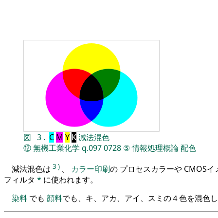
図
3
.
C
M
Y
K
減法混色
⑫
無機工業化学
q.097
0728
⑤
情報処理概論
配色
3
)
減法混色は
、
カラー印刷
の プロセスカラーや CMOS
フィルタ
*
に使われます。
染料
でも
顔料
でも、キ、アカ、アイ、スミの４色を混色し