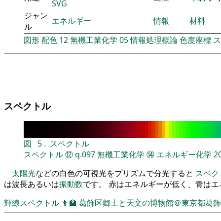
SVG
ジャン
エネルギー
情報
材料
ル
図形
配色
12
無機工業化学
05
情報処理概論
色度座標
ス
スペクトル
図
5
.
スペクトル
スペクトル
⑫
q.097
無機工業化学
⑭
エネルギー化学
2
太陽光
などの白色の可視光をプリズムで分光すると
スペク
は波長あるいは
振動数
です。 赤はエネルギーが低く、青は
輝線スペクトル
👨‍🏫
葛飾区郷土と天文の博物館＠東京都葛