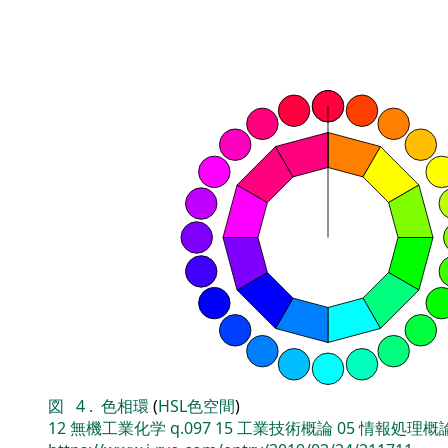
図
4
.
色相環
(
HSL色空間
)
12
無機工業化学
q.097
15
工業技術概論
05
情報処理概