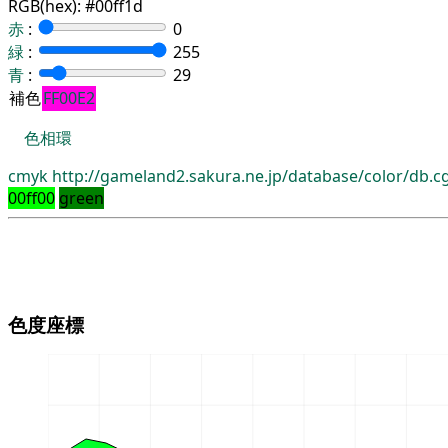
RGB(hex):
#00ff1d
赤
:
0
緑
:
255
青
:
29
補色
FF00E2
色相環
cmyk
http://gameland2.sakura.ne.jp/database/color/db.
00ff00
green
色度座標