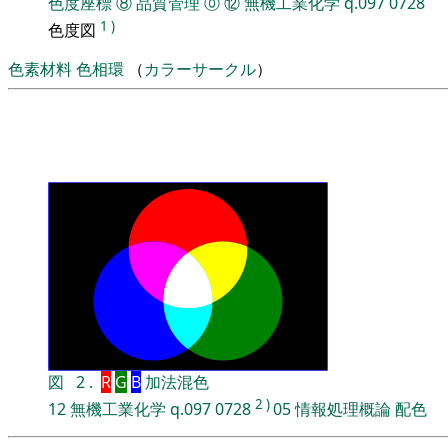
色度座標
⑧
品質管理
⓪
⑫
無機工業化学
q.097
0728
1
)
色度図
色素材料
色相環
（
カラーサークル
）
図
2
.
R
G
B
加法混色
2
)
12
無機工業化学
q.097
0728
05
情報処理概論
配色