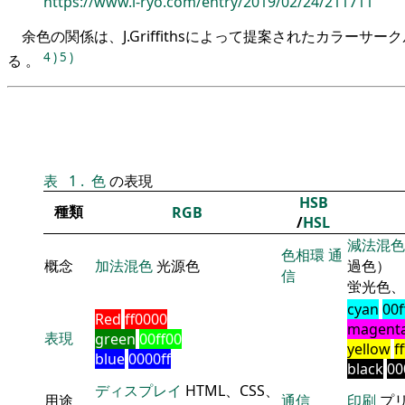
https://www.i-ryo.com/entry/2019/02/24/211711
余色の関係は、J.Griffithsによって提案されたカラーサ
4
)
5
)
る 。
表
1
.
色
の表現
HSB
種類
RGB
/
HSL
減法混色
色相環
通
概念
加法混色
光源色
過色）
信
蛍光色、
cyan
00f
Red
ff0000
magent
表現
green
00ff00
yellow
f
blue
0000ff
black
00
ディスプレイ
HTML、CSS、
用途
通信
印刷
プ