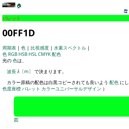
🏠
パレット
00FF1D
周期表
|
色
|
比視感度
|
水素スペクトル
|
色
RGB
HSB
HSL
CMYK
配色
光の
色
は、
波長
λ
〔
m
〕 で決まります。
カラー原稿の配色は白黒コピーされても良いよう
配色
にし
色度座標
パレット
カラーユニバーサルデザイン
）
図