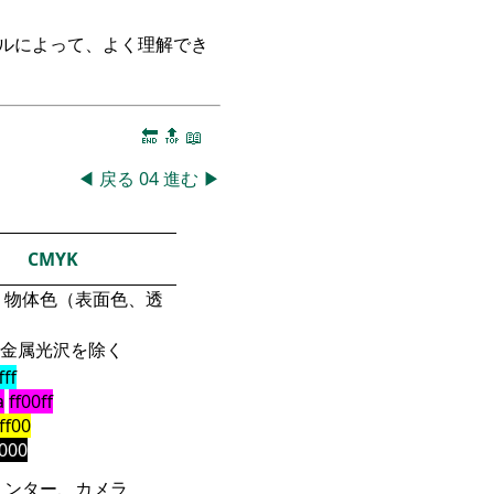
ークルによって、よく理解でき
🔚
🔝
📖
◀
戻る
04
進む
▶
CMYK
物体色（表面色、透
金属光沢を除く
fff
a
ff00ff
fff00
000
リンター、カメラ