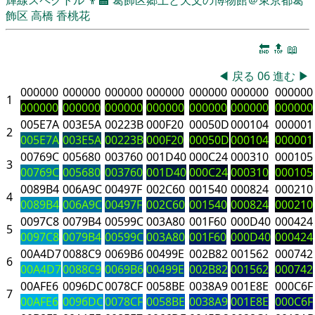
飾区
高橋 香桃花
🔚
🔝
📖
◀
戻る
06
進む
▶
000000
000000
000000
000000
000000
000000
000000
1
000000
000000
000000
000000
000000
000000
000000
005E7A
003E5A
00223B
000F20
00050D
000104
000001
2
005E7A
003E5A
00223B
000F20
00050D
000104
000001
00769C
005680
003760
001D40
000C24
000310
000105
3
00769C
005680
003760
001D40
000C24
000310
000105
0089B4
006A9C
00497F
002C60
001540
000824
000210
4
0089B4
006A9C
00497F
002C60
001540
000824
000210
0097C8
0079B4
00599C
003A80
001F60
000D40
000424
5
0097C8
0079B4
00599C
003A80
001F60
000D40
000424
00A4D7
0088C9
0069B6
00499E
002B82
001562
000742
6
00A4D7
0088C9
0069B6
00499E
002B82
001562
000742
00AFE6
0096DC
0078CF
0058BE
0038A9
001E8E
000C6F
7
00AFE6
0096DC
0078CF
0058BE
0038A9
001E8E
000C6F