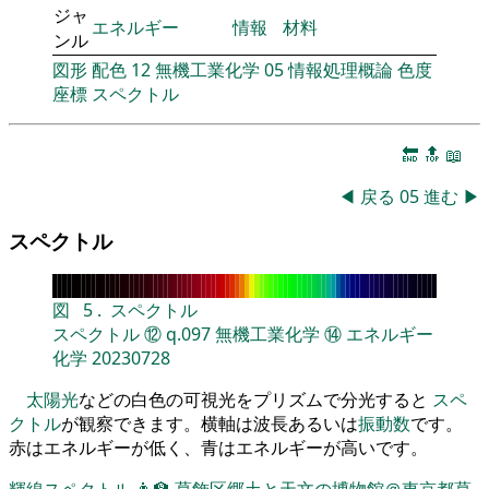
ジャ
エネルギー
情報
材料
ンル
図形
配色
12
無機工業化学
05
情報処理概論
色度
座標
スペクトル
🔚
🔝
📖
◀
戻る
05
進む
▶
スペクトル
図
5
.
スペクトル
スペクトル
⑫
q.097
無機工業化学
⑭
エネルギー
化学
20230728
太陽光
などの白色の可視光をプリズムで分光すると
スペ
クトル
が観察できます。横軸は波長あるいは
振動数
です。
赤はエネルギーが低く、青はエネルギーが高いです。
輝線スペクトル
👨‍🏫
葛飾区郷土と天文の博物館＠東京都葛