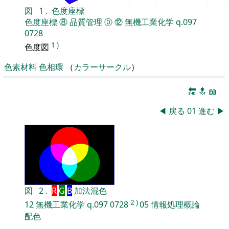
図
1
.
色度座標
色度座標
⑧
品質管理
⓪
⑫
無機工業化学
q.097
0728
1
)
色度図
色素材料
色相環
（
カラーサークル
）
🔚
🔝
📖
◀
戻る
01
進む
▶
図
2
.
R
G
B
加法混色
2
)
12
無機工業化学
q.097
0728
05
情報処理概論
配色