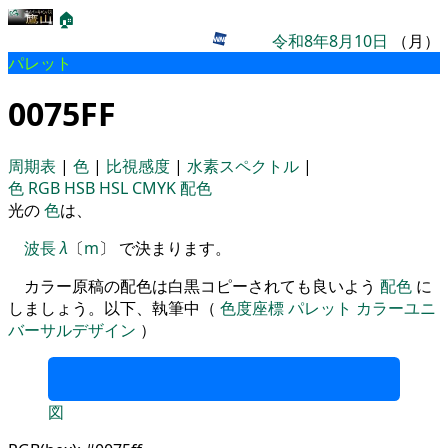
🏠
令和8年8月10日
（月）
パレット
0075FF
周期表
|
色
|
比視感度
|
水素スペクトル
|
色
RGB
HSB
HSL
CMYK
配色
光の
色
は、
波長
λ
〔
m
〕 で決まります。
カラー原稿の配色は白黒コピーされても良いよう
配色
に
しましょう。以下、執筆中（
色度座標
パレット
カラーユニ
バーサルデザイン
）
図