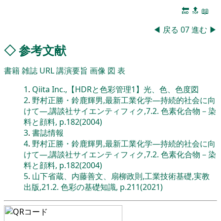
🔚
🔝
📖
◀
戻る
07
進む
▶
◇
参考文献
書籍
雑誌
URL
講演要旨
画像
図
表
1
.
Qiita Inc.,【HDRと色彩管理1】光、色、色度図
2
.
野村正勝・鈴鹿輝男,最新工業化学―持続的社会に向
けて―,講談社サイエンティフィク,7.2. 色素化合物－染
料と顔料, p.182(2004)
3
.
書誌情報
4
.
野村正勝・鈴鹿輝男,最新工業化学―持続的社会に向
けて―,講談社サイエンティフィク,7.2. 色素化合物－染
料と顔料, p.182(2004)
5
.
山下省蔵、内藤善文、扇柳政則,工業技術基礎,実教
出版,21.2. 色彩の基礎知識, p.211(2021)