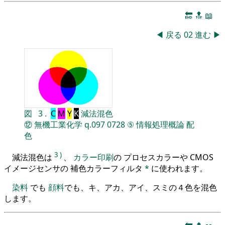
🔚
🔝
📖
◀
戻る
02
進む
▶
図
3
.
C
M
Y
K
減法混色
⑫
無機工業化学
q.097
0728
⑤
情報処理概論
配
色
3
)
減法混色は
、
カラー印刷
の プロセスカラーや CMOS
イメージセンサの 補色カラーフィルタ
*
に使われます。
染料
でも
顔料
でも、キ、アカ、アイ、スミの４色を混色
します。