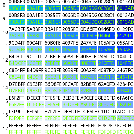
00B8F3
00A1EE
0085E7
0066DE
0045D2
0028C1
0013A
8
00B8F3
00A1EE
0085E7
0066DE
0045D2
0028C1
0013A
00B8F3
00A1EE
0085E7
0066DE
0045D2
0028C1
0013A
9
00B8F3
00A1EE
0085E7
0066DE
0045D2
0028C1
0013A
7ACBFF
5AB8FF
3BA1FE
2085FE
0D66FE
0446FD
0129FC
10
7ACBFF
5AB8FF
3BA1FE
2085FE
0D66FE
0446FD
0129FC
9CD4FF
80C4FF
60B0FE
4097FE
247AFE
105AFD
053AFC
11
9CD4FF
80C4FF
60B0FE
4097FE
247AFE
105AFD
053AFC
B4DCFF
9CCFFF
7FBEFE
60A8FE
408EFE
246FFD
104FFC
12
B4DCFF
9CCFFF
7FBEFE
60A8FE
408EFE
246FFD
104FFC
C8E4FF
B4D9FF
9CCBFE
80B9FE
60A2FE
4087FD
2467FC
13
C8E4FF
B4D9FF
9CCBFE
80B9FE
60A2FE
4087FD
2467FC
D7EBFF
C9E3FF
B6D8FE
9ECAFE
82B8FE
62A0FD
4284FC
14
D7EBFF
C9E3FF
B6D8FE
9ECAFE
82B8FE
62A0FD
4284FC
E6F2FF
DCECFF
CFE5FE
BEDBFE
A9CEFE
8EBCFD
6FA6FC
15
E6F2FF
DCECFF
CFE5FE
BEDBFE
A9CEFE
8EBCFD
6FA6FC
F3F9FF
EEF6FF
E7F2FE
DEEDFE
D2E6FE
C1DCFD
ADCFF
16
F3F9FF
EEF6FF
E7F2FE
DEEDFE
D2E6FE
C1DCFD
ADCFF
FFFFFF
FFFFFF
FEFEFE
FEFEFE
FEFEFE
FDFDFD
FCFCFC
17
FFFFFF
FFFFFF
FEFEFE
FEFEFE
FEFEFE
FDFDFD
FCFCFC