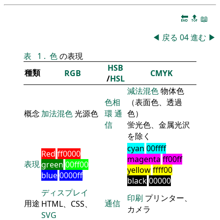
🔚
🔝
📖
◀
戻る
04
進む
▶
表
1
.
色
の表現
HSB
種類
RGB
CMYK
/
HSL
減法混色
物体色
色相
（表面色、透過
概念
加法混色
光源色
環
通
色）
信
蛍光色、金属光沢
を除く
cyan
00ffff
Red
ff0000
magenta
ff00ff
表現
green
00ff00
yellow
ffff00
blue
0000ff
black
00000
ディスプレイ
印刷
プリンター、
用途
通信
HTML、CSS、
カメラ
SVG