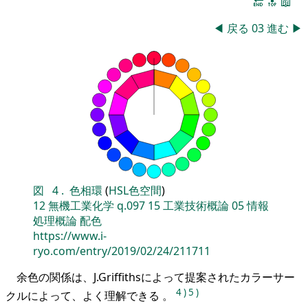
🔚
🔝
📖
◀
戻る
03
進む
▶
図
4
.
色相環
(
HSL色空間
)
12
無機工業化学
q.097
15
工業技術概論
05
情報
処理概論
配色
https://www.i-
ryo.com/entry/2019/02/24/211711
余色の関係は、J.Griffithsによって提案されたカラーサー
4
)
5
)
クルによって、よく理解できる 。