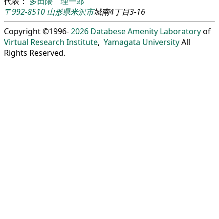
代表：
多田隈 理一郎
〒992-8510
山形県
米沢市
城南4丁目3-16
Copyright ©1996-
2026
Databese Amenity Laboratory
of
Virtual Research Institute
,
Yamagata University
All
Rights Reserved.