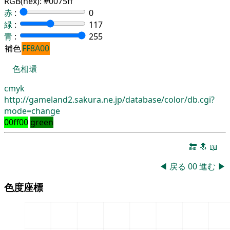
RGB(hex):
#0075ff
赤
:
0
緑
:
117
青
:
255
補色
FF8A00
色相環
cmyk
http://gameland2.sakura.ne.jp/database/color/db.cgi?
mode=change
00ff00
green
🔚
🔝
📖
◀
戻る
00
進む
▶
色度座標