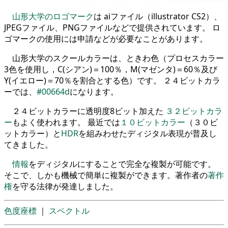
山形大学のロゴマーク
は aiファイル（illustrator CS2）、
JPEGファイル、PNGファイルなどで提供されています。 ロ
ゴマークの使用には申請などが必要なことがあります。
山形大学のスクールカラーは、ときわ色（プロセスカラー
3色を使用し，C(シアン)＝100％，M(マゼンタ)＝60％及び
Y(イエロー)＝70％を割合とする色）です。 ２４ビットカラ
ーでは、
#00664d
になります。
２４ビットカラーに透明度8ビット加えた
３２ビットカラ
ー
もよく使われます。 最近では
１０ビットカラー
（３０ビ
ットカラー）と
HDR
を組みわせたディジタル表現が普及し
てきました。
情報
をディジタルにすることで完全な複製が可能です。
そこで、しかも機械で簡単に複製ができます。著作者の
著作
権
を守る法律が発達しました。
色度座標
｜
スペクトル