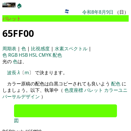
🏠
令和8年8月9日
（日）
パレット
65FF00
周期表
|
色
|
比視感度
|
水素スペクトル
|
色
RGB
HSB
HSL
CMYK
配色
光の
色
は、
波長
λ
〔
m
〕 で決まります。
カラー原稿の配色は白黒コピーされても良いよう
配色
に
しましょう。以下、執筆中（
色度座標
パレット
カラーユニ
バーサルデザイン
）
図