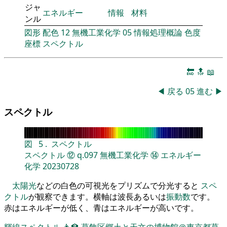
ジャ
エネルギー
情報
材料
ンル
図形
配色
12
無機工業化学
05
情報処理概論
色度
座標
スペクトル
🔚
🔝
📖
◀
戻る
05
進む
▶
スペクトル
図
5
.
スペクトル
スペクトル
⑫
q.097
無機工業化学
⑭
エネルギー
化学
20230728
太陽光
などの白色の可視光をプリズムで分光すると
スペ
クトル
が観察できます。横軸は波長あるいは
振動数
です。
赤はエネルギーが低く、青はエネルギーが高いです。
輝線スペクトル
👨‍🏫
葛飾区郷土と天文の博物館＠東京都葛