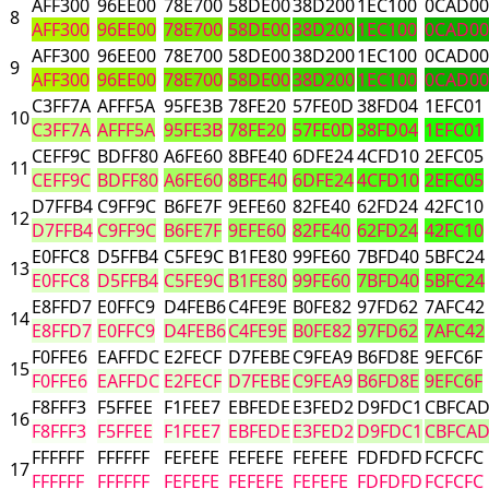
AFF300
96EE00
78E700
58DE00
38D200
1EC100
0CAD00
8
AFF300
96EE00
78E700
58DE00
38D200
1EC100
0CAD00
AFF300
96EE00
78E700
58DE00
38D200
1EC100
0CAD00
9
AFF300
96EE00
78E700
58DE00
38D200
1EC100
0CAD00
C3FF7A
AFFF5A
95FE3B
78FE20
57FE0D
38FD04
1EFC01
10
C3FF7A
AFFF5A
95FE3B
78FE20
57FE0D
38FD04
1EFC01
CEFF9C
BDFF80
A6FE60
8BFE40
6DFE24
4CFD10
2EFC05
11
CEFF9C
BDFF80
A6FE60
8BFE40
6DFE24
4CFD10
2EFC05
D7FFB4
C9FF9C
B6FE7F
9EFE60
82FE40
62FD24
42FC10
12
D7FFB4
C9FF9C
B6FE7F
9EFE60
82FE40
62FD24
42FC10
E0FFC8
D5FFB4
C5FE9C
B1FE80
99FE60
7BFD40
5BFC24
13
E0FFC8
D5FFB4
C5FE9C
B1FE80
99FE60
7BFD40
5BFC24
E8FFD7
E0FFC9
D4FEB6
C4FE9E
B0FE82
97FD62
7AFC42
14
E8FFD7
E0FFC9
D4FEB6
C4FE9E
B0FE82
97FD62
7AFC42
F0FFE6
EAFFDC
E2FECF
D7FEBE
C9FEA9
B6FD8E
9EFC6F
15
F0FFE6
EAFFDC
E2FECF
D7FEBE
C9FEA9
B6FD8E
9EFC6F
F8FFF3
F5FFEE
F1FEE7
EBFEDE
E3FED2
D9FDC1
CBFCA
16
F8FFF3
F5FFEE
F1FEE7
EBFEDE
E3FED2
D9FDC1
CBFCA
FFFFFF
FFFFFF
FEFEFE
FEFEFE
FEFEFE
FDFDFD
FCFCFC
17
FFFFFF
FFFFFF
FEFEFE
FEFEFE
FEFEFE
FDFDFD
FCFCFC