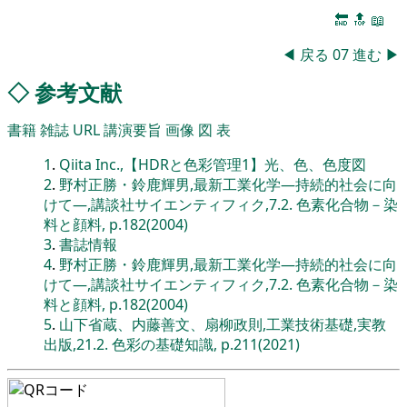
🔚
🔝
📖
◀
戻る
07
進む
▶
◇
参考文献
書籍
雑誌
URL
講演要旨
画像
図
表
1
.
Qiita Inc.,【HDRと色彩管理1】光、色、色度図
2
.
野村正勝・鈴鹿輝男,最新工業化学―持続的社会に向
けて―,講談社サイエンティフィク,7.2. 色素化合物－染
料と顔料, p.182(2004)
3
.
書誌情報
4
.
野村正勝・鈴鹿輝男,最新工業化学―持続的社会に向
けて―,講談社サイエンティフィク,7.2. 色素化合物－染
料と顔料, p.182(2004)
5
.
山下省蔵、内藤善文、扇柳政則,工業技術基礎,実教
出版,21.2. 色彩の基礎知識, p.211(2021)