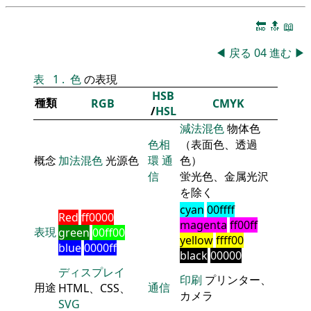
🔚
🔝
📖
◀
戻る
04
進む
▶
表
1
.
色
の表現
HSB
種類
RGB
CMYK
/
HSL
減法混色
物体色
色相
（表面色、透過
概念
加法混色
光源色
環
通
色）
信
蛍光色、金属光沢
を除く
cyan
00ffff
Red
ff0000
magenta
ff00ff
表現
green
00ff00
yellow
ffff00
blue
0000ff
black
00000
ディスプレイ
印刷
プリンター、
用途
通信
HTML、CSS、
カメラ
SVG