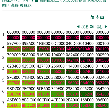
飾区
高橋 香桃花
🔚
🔝
📖
◀
戻る
06
進む
▶
000000
000000
000000
000000
000000
000000
000000
1
000000
000000
000000
000000
000000
000000
000000
597A00
395A00
1F3B00
0D2000
040D00
010400
000100
2
597A00
395A00
1F3B00
0D2000
040D00
010400
000100
709C00
508000
316000
194000
0A2400
021000
000500
3
709C00
508000
316000
194000
0A2400
021000
000500
82B400
629C00
427F00
266000
114000
062400
011000
4
82B400
629C00
427F00
266000
114000
062400
011000
8FC800
71B400
509C00
328000
196000
0A4000
032400
5
8FC800
71B400
509C00
328000
196000
0A4000
032400
9BD700
7EC900
5FB600
3F9E00
238200
0F6200
054200
6
9BD700
7EC900
5FB600
3F9E00
238200
0F6200
054200
A6E600
8BDC00
6CCF00
4CBE00
2EA900
168E00
086F00
7
A6E600
8BDC00
6CCF00
4CBE00
2EA900
168E00
086F00