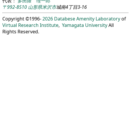
代表：
多田隈 理一郎
〒992-8510
山形県
米沢市
城南4丁目3-16
Copyright ©1996-
2026
Databese Amenity Laboratory
of
Virtual Research Institute
,
Yamagata University
All
Rights Reserved.