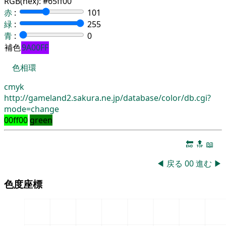
RGB(hex):
#65ff00
赤
:
101
緑
:
255
青
:
0
補色
9A00FF
色相環
cmyk
http://gameland2.sakura.ne.jp/database/color/db.cgi?
mode=change
00ff00
green
🔚
🔝
📖
◀
戻る
00
進む
▶
色度座標