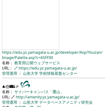
https://edu.yz.yamagata-u.ac.jp/
developer/
Asp/
Youzan/
Image/
Palette.asp?c=65FF00
名称：
教育用公開ウェブサービス
URL：
🔗
https://edu.yz.yamagata-u.ac.jp/
管理運用
：
山形大学
学術情報基盤センター
🎄🎂🌃🕯🎉
名称：
サイバーキャンパス「鷹山」
URL: 🔗
http://amenity.yz.yamagata-u.ac.jp/
管理運用
：
山形大学
データベースアメニティ研究会