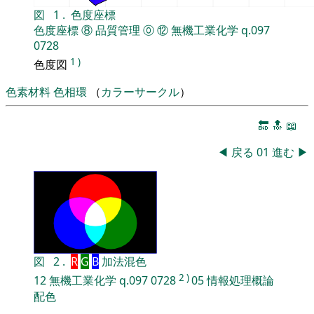
図
1
.
色度座標
色度座標
⑧
品質管理
⓪
⑫
無機工業化学
q.097
0728
1
)
色度図
色素材料
色相環
（
カラーサークル
）
🔚
🔝
📖
◀
戻る
01
進む
▶
図
2
.
R
G
B
加法混色
2
)
12
無機工業化学
q.097
0728
05
情報処理概論
配色