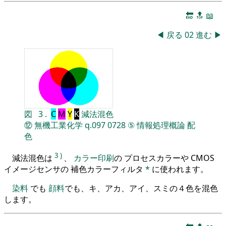
🔚
🔝
📖
◀
戻る
02
進む
▶
図
3
.
C
M
Y
K
減法混色
⑫
無機工業化学
q.097
0728
⑤
情報処理概論
配
色
3
)
減法混色は
、
カラー印刷
の プロセスカラーや CMOS
イメージセンサの 補色カラーフィルタ
*
に使われます。
染料
でも
顔料
でも、キ、アカ、アイ、スミの４色を混色
します。