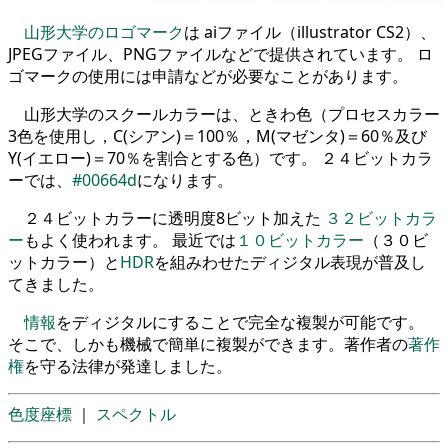
山形大学のロゴマーク
は aiファイル（illustrator CS2）、
JPEGファイル、PNGファイルなどで提供されています。 ロ
ゴマークの使用には申請などが必要なことがあります。
山形大学のスクールカラーは、ときわ色（プロセスカラー
3色を使用し，C(シアン)＝100％，M(マゼンタ)＝60％及び
Y(イエロー)＝70％を割合とする色）です。 ２４ビットカラ
ーでは、
#00664d
になります。
２４ビットカラーに透明度8ビット加えた
３２ビットカラ
ー
もよく使われます。 最近では
１０ビットカラー
（３０ビ
ットカラー）と
HDR
を組みわせたディジタル表現が普及し
てきました。
情報
をディジタルにすることで完全な複製が可能です。
そこで、しかも機械で簡単に複製ができます。著作者の
著作
権
を守る法律が発達しました。
色度座標
｜
スペクトル