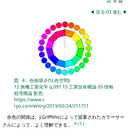
🔚
🔝
📖
◀
戻る
03
進む
▶
図
4
.
色相環
(
HSL色空間
)
12
無機工業化学
q.097
15
工業技術概論
05
情報
処理概論
配色
https://www.i-
ryo.com/entry/2019/02/24/211711
余色の関係は、J.Griffithsによって提案されたカラーサー
4
)
5
)
クルによって、よく理解できる 。