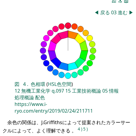
🔚
🔝
📖
◀
戻る
03
進む
▶
図
4
.
色相環
(
HSL色空間
)
12
無機工業化学
q.097
15
工業技術概論
05
情報
処理概論
配色
https://www.i-
ryo.com/entry/2019/02/24/211711
余色の関係は、J.Griffithsによって提案されたカラーサー
4
)
5
)
クルによって、よく理解できる 。