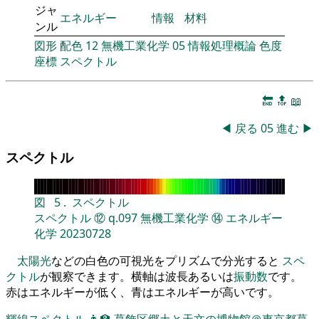
ジャ
エネルギー
情報
材料
ンル
図形
配色
12
無機工業化学
05
情報処理概論
色度
座標
スペクトル
🔚
🔝
📖
◀
戻る
05
進む
▶
スペクトル
図
5
.
スペクトル
スペクトル
⑫
q.097
無機工業化学
⑭
エネルギー
化学
20230728
太陽光
などの白色の可視光をプリズムで分光すると
スペ
クトル
が観察できます。横軸は波長あるいは
振動数
です。
赤はエネルギーが低く、青はエネルギーが高いです。
輝線スペクトル
👨‍🏫
葛飾区郷土と天文の博物館＠東京都葛