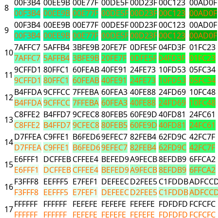
00F3B4
00EE9B
00E77F
00DE5F
00D23F
00C123
00AD0F
8
00F3B4
00EE9B
00E77F
00DE5F
00D23F
00C123
00AD0F
00F3B4
00EE9B
00E77F
00DE5F
00D23F
00C123
00AD0F
9
00F3B4
00EE9B
00E77F
00DE5F
00D23F
00C123
00AD0F
7AFFC7
5AFFB4
3BFE9B
20FE7F
0DFE5F
04FD3F
01FC23
10
7AFFC7
5AFFB4
3BFE9B
20FE7F
0DFE5F
04FD3F
01FC23
9CFFD1
80FFC1
60FEAB
40FE91
24FE73
10FD53
05FC34
11
9CFFD1
80FFC1
60FEAB
40FE91
24FE73
10FD53
05FC34
B4FFDA
9CFFCC
7FFEBA
60FEA3
40FE88
24FD69
10FC48
12
B4FFDA
9CFFCC
7FFEBA
60FEA3
40FE88
24FD69
10FC48
C8FFE2
B4FFD7
9CFEC8
80FEB5
60FE9D
40FD81
24FC61
13
C8FFE2
B4FFD7
9CFEC8
80FEB5
60FE9D
40FD81
24FC61
D7FFEA
C9FFE1
B6FED6
9EFEC7
82FEB4
62FD9C
42FC7F
14
D7FFEA
C9FFE1
B6FED6
9EFEC7
82FEB4
62FD9C
42FC7F
E6FFF1
DCFFEB
CFFEE4
BEFED9
A9FECB
8EFDB9
6FFCA2
15
E6FFF1
DCFFEB
CFFEE4
BEFED9
A9FECB
8EFDB9
6FFCA2
F3FFF8
EEFFF5
E7FEF1
DEFEEC
D2FEE5
C1FDDB
ADFCC
16
F3FFF8
EEFFF5
E7FEF1
DEFEEC
D2FEE5
C1FDDB
ADFCC
FFFFFF
FFFFFF
FEFEFE
FEFEFE
FEFEFE
FDFDFD
FCFCFC
17
FFFFFF
FFFFFF
FEFEFE
FEFEFE
FEFEFE
FDFDFD
FCFCFC