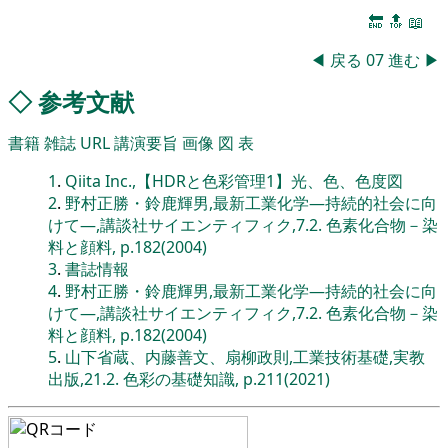
🔚
🔝
📖
◀
戻る
07
進む
▶
◇
参考文献
書籍
雑誌
URL
講演要旨
画像
図
表
1
.
Qiita Inc.,【HDRと色彩管理1】光、色、色度図
2
.
野村正勝・鈴鹿輝男,最新工業化学―持続的社会に向
けて―,講談社サイエンティフィク,7.2. 色素化合物－染
料と顔料, p.182(2004)
3
.
書誌情報
4
.
野村正勝・鈴鹿輝男,最新工業化学―持続的社会に向
けて―,講談社サイエンティフィク,7.2. 色素化合物－染
料と顔料, p.182(2004)
5
.
山下省蔵、内藤善文、扇柳政則,工業技術基礎,実教
出版,21.2. 色彩の基礎知識, p.211(2021)