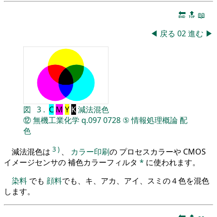
🔚
🔝
📖
◀
戻る
02
進む
▶
図
3
.
C
M
Y
K
減法混色
⑫
無機工業化学
q.097
0728
⑤
情報処理概論
配
色
3
)
減法混色は
、
カラー印刷
の プロセスカラーや CMOS
イメージセンサの 補色カラーフィルタ
*
に使われます。
染料
でも
顔料
でも、キ、アカ、アイ、スミの４色を混色
します。