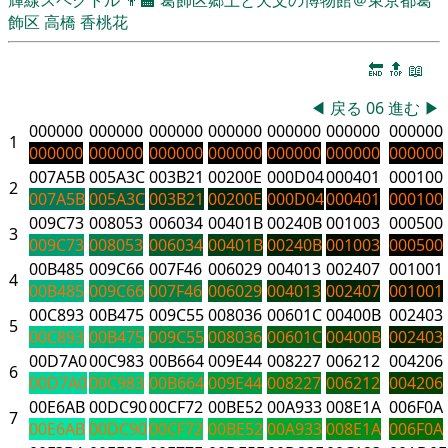
飾区
高橋 香桃花
🔚
🔝
📖
◀
戻る
06
進む
▶
000000
000000
000000
000000
000000
000000
000000
1
000000
000000
000000
000000
000000
000000
000000
007A5B
005A3C
003B21
00200E
000D04
000401
000100
2
007A5B
005A3C
003B21
00200E
000D04
000401
000100
009C73
008053
006034
00401B
00240B
001003
000500
3
009C73
008053
006034
00401B
00240B
001003
000500
00B485
009C66
007F46
006029
004013
002407
001001
4
00B485
009C66
007F46
006029
004013
002407
001001
00C893
00B475
009C55
008036
00601C
00400B
002403
5
00C893
00B475
009C55
008036
00601C
00400B
002403
00D7A0
00C983
00B664
009E44
008227
006212
004206
6
00D7A0
00C983
00B664
009E44
008227
006212
004206
00E6AB
00DC90
00CF72
00BE52
00A933
008E1A
006F0A
7
00E6AB
00DC90
00CF72
00BE52
00A933
008E1A
006F0A