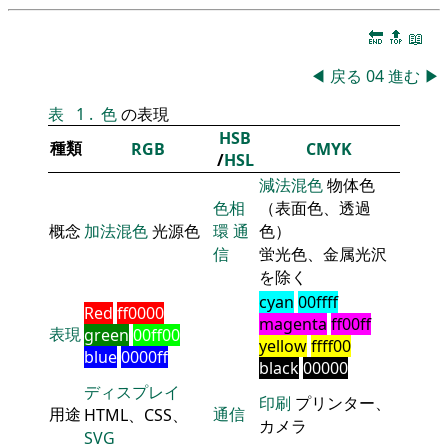
🔚
🔝
📖
◀
戻る
04
進む
▶
表
1
.
色
の表現
HSB
種類
RGB
CMYK
/
HSL
減法混色
物体色
色相
（表面色、透過
概念
加法混色
光源色
環
通
色）
信
蛍光色、金属光沢
を除く
cyan
00ffff
Red
ff0000
magenta
ff00ff
表現
green
00ff00
yellow
ffff00
blue
0000ff
black
00000
ディスプレイ
印刷
プリンター、
用途
通信
HTML、CSS、
カメラ
SVG