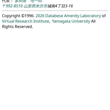
代表：
多田隈 理一郎
〒992-8510
山形県
米沢市
城南4丁目3-16
Copyright ©1996-
2026
Databese Amenity Laboratory
of
Virtual Research Institute
,
Yamagata University
All
Rights Reserved.