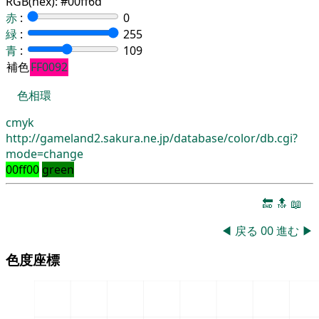
RGB(hex):
#00ff6d
赤
:
0
緑
:
255
青
:
109
補色
FF0092
色相環
cmyk
http://gameland2.sakura.ne.jp/database/color/db.cgi?
mode=change
00ff00
green
🔚
🔝
📖
◀
戻る
00
進む
▶
色度座標