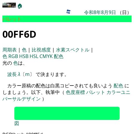
🏠
令和8年8月9日
（日）
パレット
00FF6D
周期表
|
色
|
比視感度
|
水素スペクトル
|
色
RGB
HSB
HSL
CMYK
配色
光の
色
は、
波長
λ
〔
m
〕 で決まります。
カラー原稿の配色は白黒コピーされても良いよう
配色
に
しましょう。以下、執筆中（
色度座標
パレット
カラーユニ
バーサルデザイン
）
図