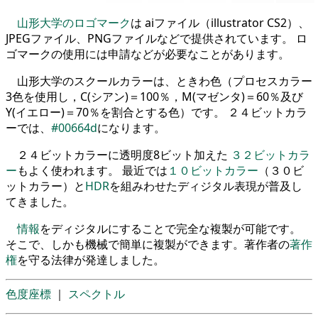
山形大学のロゴマーク
は aiファイル（illustrator CS2）、
JPEGファイル、PNGファイルなどで提供されています。 ロ
ゴマークの使用には申請などが必要なことがあります。
山形大学のスクールカラーは、ときわ色（プロセスカラー
3色を使用し，C(シアン)＝100％，M(マゼンタ)＝60％及び
Y(イエロー)＝70％を割合とする色）です。 ２４ビットカラ
ーでは、
#00664d
になります。
２４ビットカラーに透明度8ビット加えた
３２ビットカラ
ー
もよく使われます。 最近では
１０ビットカラー
（３０ビ
ットカラー）と
HDR
を組みわせたディジタル表現が普及し
てきました。
情報
をディジタルにすることで完全な複製が可能です。
そこで、しかも機械で簡単に複製ができます。著作者の
著作
権
を守る法律が発達しました。
色度座標
｜
スペクトル