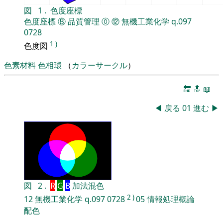
図
1
.
色度座標
色度座標
⑧
品質管理
⓪
⑫
無機工業化学
q.097
0728
1
)
色度図
色素材料
色相環
（
カラーサークル
）
🔚
🔝
📖
◀
戻る
01
進む
▶
図
2
.
R
G
B
加法混色
2
)
12
無機工業化学
q.097
0728
05
情報処理概論
配色