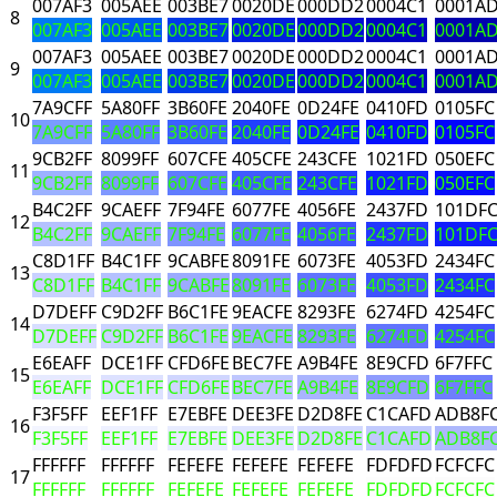
007AF3
005AEE
003BE7
0020DE
000DD2
0004C1
0001A
8
007AF3
005AEE
003BE7
0020DE
000DD2
0004C1
0001A
007AF3
005AEE
003BE7
0020DE
000DD2
0004C1
0001A
9
007AF3
005AEE
003BE7
0020DE
000DD2
0004C1
0001A
7A9CFF
5A80FF
3B60FE
2040FE
0D24FE
0410FD
0105FC
10
7A9CFF
5A80FF
3B60FE
2040FE
0D24FE
0410FD
0105FC
9CB2FF
8099FF
607CFE
405CFE
243CFE
1021FD
050EFC
11
9CB2FF
8099FF
607CFE
405CFE
243CFE
1021FD
050EFC
B4C2FF
9CAEFF
7F94FE
6077FE
4056FE
2437FD
101DF
12
B4C2FF
9CAEFF
7F94FE
6077FE
4056FE
2437FD
101DF
C8D1FF
B4C1FF
9CABFE
8091FE
6073FE
4053FD
2434FC
13
C8D1FF
B4C1FF
9CABFE
8091FE
6073FE
4053FD
2434FC
D7DEFF
C9D2FF
B6C1FE
9EACFE
8293FE
6274FD
4254FC
14
D7DEFF
C9D2FF
B6C1FE
9EACFE
8293FE
6274FD
4254FC
E6EAFF
DCE1FF
CFD6FE
BEC7FE
A9B4FE
8E9CFD
6F7FFC
15
E6EAFF
DCE1FF
CFD6FE
BEC7FE
A9B4FE
8E9CFD
6F7FFC
F3F5FF
EEF1FF
E7EBFE
DEE3FE
D2D8FE
C1CAFD
ADB8F
16
F3F5FF
EEF1FF
E7EBFE
DEE3FE
D2D8FE
C1CAFD
ADB8F
FFFFFF
FFFFFF
FEFEFE
FEFEFE
FEFEFE
FDFDFD
FCFCFC
17
FFFFFF
FFFFFF
FEFEFE
FEFEFE
FEFEFE
FDFDFD
FCFCFC