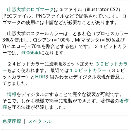
山形大学のロゴマーク
は aiファイル（illustrator CS2）、
JPEGファイル、PNGファイルなどで提供されています。 ロ
ゴマークの使用には申請などが必要なことがあります。
山形大学のスクールカラーは、ときわ色（プロセスカラー
3色を使用し，C(シアン)＝100％，M(マゼンタ)＝60％及び
Y(イエロー)＝70％を割合とする色）です。 ２４ビットカラ
ーでは、
#00664d
になります。
２４ビットカラーに透明度8ビット加えた
３２ビットカラ
ー
もよく使われます。 最近では
１０ビットカラー
（３０ビ
ットカラー）と
HDR
を組みわせたディジタル表現が普及し
てきました。
情報
をディジタルにすることで完全な複製が可能です。
そこで、しかも機械で簡単に複製ができます。著作者の
著作
権
を守る法律が発達しました。
色度座標
｜
スペクトル