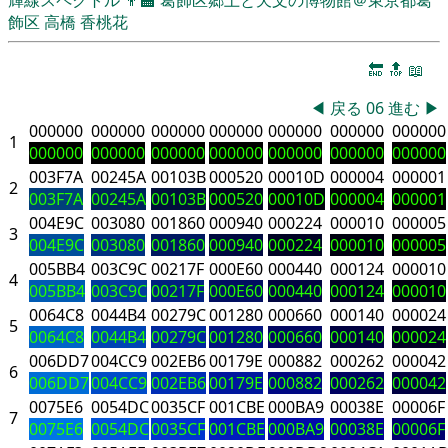
飾区
高橋 香桃花
🔚
🔝
📖
◀
戻る
06
進む
▶
000000
000000
000000
000000
000000
000000
000000
1
000000
000000
000000
000000
000000
000000
000000
003F7A
00245A
00103B
000520
00010D
000004
000001
2
003F7A
00245A
00103B
000520
00010D
000004
000001
004E9C
003080
001860
000940
000224
000010
000005
3
004E9C
003080
001860
000940
000224
000010
000005
005BB4
003C9C
00217F
000E60
000440
000124
000010
4
005BB4
003C9C
00217F
000E60
000440
000124
000010
0064C8
0044B4
00279C
001280
000660
000140
000024
5
0064C8
0044B4
00279C
001280
000660
000140
000024
006DD7
004CC9
002EB6
00179E
000882
000262
000042
6
006DD7
004CC9
002EB6
00179E
000882
000262
000042
0075E6
0054DC
0035CF
001CBE
000BA9
00038E
00006F
7
0075E6
0054DC
0035CF
001CBE
000BA9
00038E
00006F