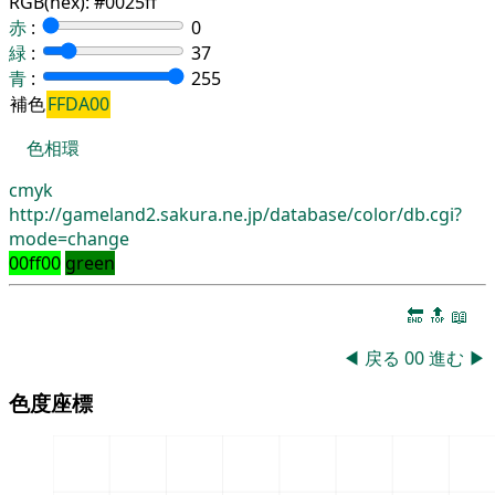
RGB(hex):
#0025ff
赤
:
0
緑
:
37
青
:
255
補色
FFDA00
色相環
cmyk
http://gameland2.sakura.ne.jp/database/color/db.cgi?
mode=change
00ff00
green
🔚
🔝
📖
◀
戻る
00
進む
▶
色度座標