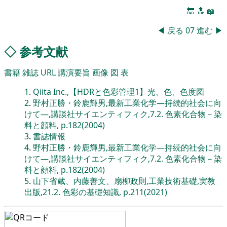
🔚
🔝
📖
◀
戻る
07
進む
▶
◇
参考文献
書籍
雑誌
URL
講演要旨
画像
図
表
1
.
Qiita Inc.,【HDRと色彩管理1】光、色、色度図
2
.
野村正勝・鈴鹿輝男,最新工業化学―持続的社会に向
けて―,講談社サイエンティフィク,7.2. 色素化合物－染
料と顔料, p.182(2004)
3
.
書誌情報
4
.
野村正勝・鈴鹿輝男,最新工業化学―持続的社会に向
けて―,講談社サイエンティフィク,7.2. 色素化合物－染
料と顔料, p.182(2004)
5
.
山下省蔵、内藤善文、扇柳政則,工業技術基礎,実教
出版,21.2. 色彩の基礎知識, p.211(2021)