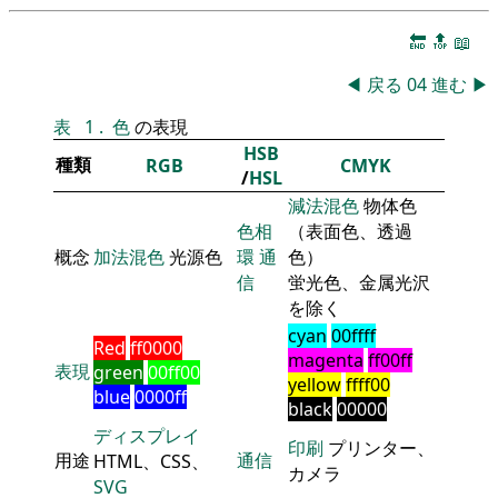
🔚
🔝
📖
◀
戻る
04
進む
▶
表
1
.
色
の表現
HSB
種類
RGB
CMYK
/
HSL
減法混色
物体色
色相
（表面色、透過
概念
加法混色
光源色
環
通
色）
信
蛍光色、金属光沢
を除く
cyan
00ffff
Red
ff0000
magenta
ff00ff
表現
green
00ff00
yellow
ffff00
blue
0000ff
black
00000
ディスプレイ
印刷
プリンター、
用途
通信
HTML、CSS、
カメラ
SVG