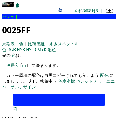
🏠
令和8年8月8日
（土）
パレット
0025FF
周期表
|
色
|
比視感度
|
水素スペクトル
|
色
RGB
HSB
HSL
CMYK
配色
光の
色
は、
波長
λ
〔
m
〕 で決まります。
カラー原稿の配色は白黒コピーされても良いよう
配色
に
しましょう。以下、執筆中（
色度座標
パレット
カラーユニ
バーサルデザイン
）
図