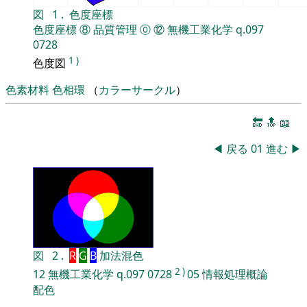
図
1
.
色度座標
色度座標
⑧
品質管理
⓪
⑫
無機工業化学
q.097
0728
1
)
色度図
色素材料
色相環
（
カラーサークル
）
🔚
🔝
📖
◀
戻る
01
進む
▶
図
2
.
R
G
B
加法混色
2
)
12
無機工業化学
q.097
0728
05
情報処理概論
配色