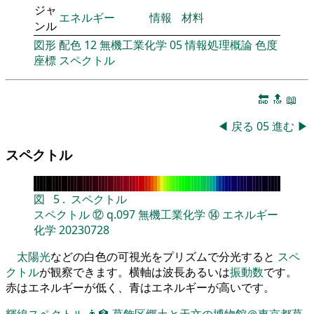
ジャ
エネルギー
情報
材料
ンル
図形
配色
12
無機工業化学
05
情報処理概論
色度
座標
スペクトル
🔚
🔝
📖
◀
戻る
05
進む
▶
スペクトル
図
5
.
スペクトル
スペクトル
⑫
q.097
無機工業化学
⑭
エネルギー
化学
20230728
太陽光
などの白色の可視光をプリズムで分光すると
スペ
クトル
が観察できます。横軸は波長あるいは
振動数
です。
赤はエネルギーが低く、青はエネルギーが高いです。
輝線スペクトル
👨‍🏫
葛飾区郷土と天文の博物館＠東京都葛