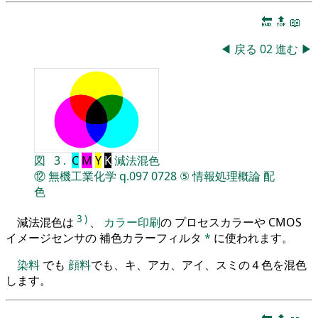
🔚
🔝
📖
◀
戻る
02
進む
▶
図
3
.
C
M
Y
K
減法混色
⑫
無機工業化学
q.097
0728
⑤
情報処理概論
配
色
3
)
減法混色は
、
カラー印刷
の プロセスカラーや CMOS
イメージセンサの 補色カラーフィルタ
*
に使われます。
染料
でも
顔料
でも、キ、アカ、アイ、スミの４色を混色
します。