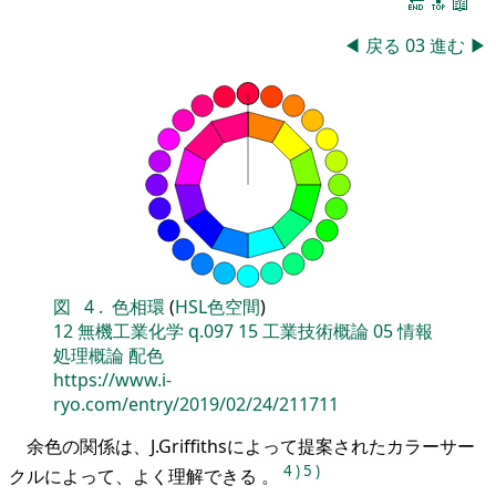
🔚
🔝
📖
◀
戻る
03
進む
▶
図
4
.
色相環
(
HSL色空間
)
12
無機工業化学
q.097
15
工業技術概論
05
情報
処理概論
配色
https://www.i-
ryo.com/entry/2019/02/24/211711
余色の関係は、J.Griffithsによって提案されたカラーサー
4
)
5
)
クルによって、よく理解できる 。