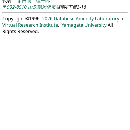
代表：
多田隈 理一郎
〒992-8510
山形県
米沢市
城南4丁目3-16
Copyright ©1996-
2026
Databese Amenity Laboratory
of
Virtual Research Institute
,
Yamagata University
All
Rights Reserved.