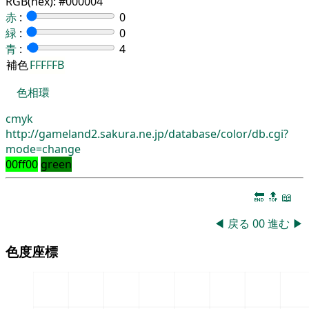
RGB(hex):
#000004
赤
:
0
緑
:
0
青
:
4
補色
FFFFFB
色相環
cmyk
http://gameland2.sakura.ne.jp/database/color/db.cgi?
mode=change
00ff00
green
🔚
🔝
📖
◀
戻る
00
進む
▶
色度座標