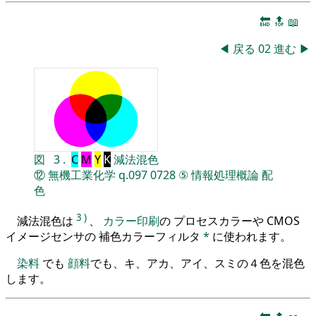
🔚
🔝
📖
◀
戻る
02
進む
▶
図
3
.
C
M
Y
K
減法混色
⑫
無機工業化学
q.097
0728
⑤
情報処理概論
配
色
3
)
減法混色は
、
カラー印刷
の プロセスカラーや CMOS
イメージセンサの 補色カラーフィルタ
*
に使われます。
染料
でも
顔料
でも、キ、アカ、アイ、スミの４色を混色
します。