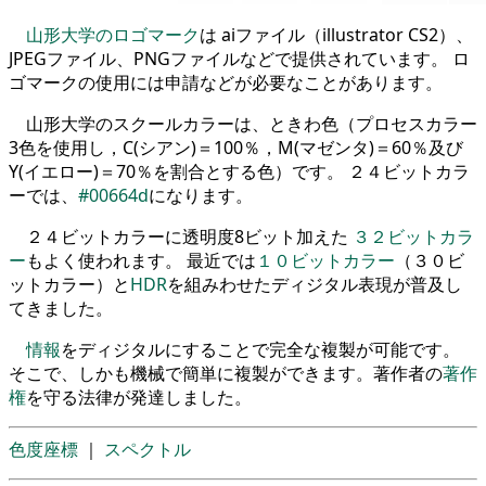
山形大学のロゴマーク
は aiファイル（illustrator CS2）、
JPEGファイル、PNGファイルなどで提供されています。 ロ
ゴマークの使用には申請などが必要なことがあります。
山形大学のスクールカラーは、ときわ色（プロセスカラー
3色を使用し，C(シアン)＝100％，M(マゼンタ)＝60％及び
Y(イエロー)＝70％を割合とする色）です。 ２４ビットカラ
ーでは、
#00664d
になります。
２４ビットカラーに透明度8ビット加えた
３２ビットカラ
ー
もよく使われます。 最近では
１０ビットカラー
（３０ビ
ットカラー）と
HDR
を組みわせたディジタル表現が普及し
てきました。
情報
をディジタルにすることで完全な複製が可能です。
そこで、しかも機械で簡単に複製ができます。著作者の
著作
権
を守る法律が発達しました。
色度座標
｜
スペクトル