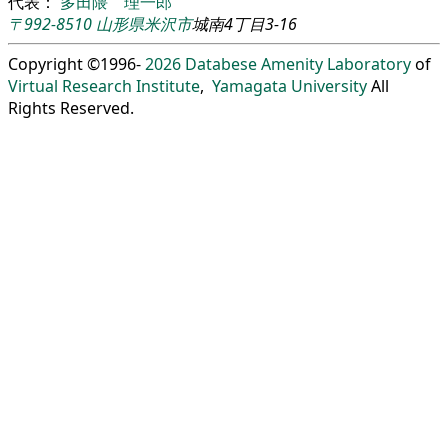
代表：
多田隈 理一郎
〒992-8510
山形県
米沢市
城南4丁目3-16
Copyright ©1996-
2026
Databese Amenity Laboratory
of
Virtual Research Institute
,
Yamagata University
All
Rights Reserved.