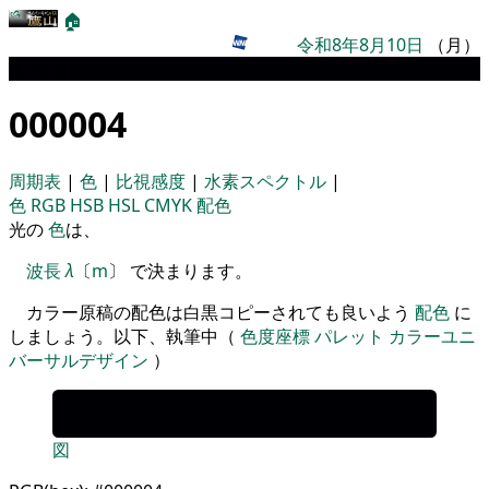
🏠
令和8年8月10日
（月）
パレット
000004
周期表
|
色
|
比視感度
|
水素スペクトル
|
色
RGB
HSB
HSL
CMYK
配色
光の
色
は、
波長
λ
〔
m
〕 で決まります。
カラー原稿の配色は白黒コピーされても良いよう
配色
に
しましょう。以下、執筆中（
色度座標
パレット
カラーユニ
バーサルデザイン
）
図