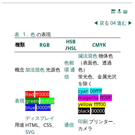
🔚
🔝
📖
◀
戻る
04
進む
▶
表
1
.
色
の表現
HSB
種類
RGB
CMYK
/
HSL
減法混色
物体色
色相
（表面色、透過
概念
加法混色
光源色
環
通
色）
信
蛍光色、金属光沢
を除く
cyan
00ffff
Red
ff0000
magenta
ff00ff
表現
green
00ff00
yellow
ffff00
blue
0000ff
black
00000
ディスプレイ
印刷
プリンター、
用途
通信
HTML、CSS、
カメラ
SVG