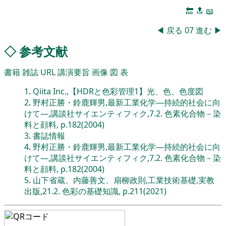
🔚
🔝
📖
◀
戻る
07
進む
▶
◇
参考文献
書籍
雑誌
URL
講演要旨
画像
図
表
1
.
Qiita Inc.,【HDRと色彩管理1】光、色、色度図
2
.
野村正勝・鈴鹿輝男,最新工業化学―持続的社会に向
けて―,講談社サイエンティフィク,7.2. 色素化合物－染
料と顔料, p.182(2004)
3
.
書誌情報
4
.
野村正勝・鈴鹿輝男,最新工業化学―持続的社会に向
けて―,講談社サイエンティフィク,7.2. 色素化合物－染
料と顔料, p.182(2004)
5
.
山下省蔵、内藤善文、扇柳政則,工業技術基礎,実教
出版,21.2. 色彩の基礎知識, p.211(2021)