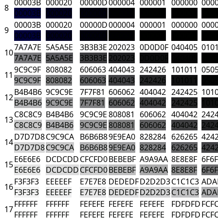
00003B
000020
00000D
000004
000001
000000
000
8
00003B
000020
00000D
000004
000001
000000
000
00003B
000020
00000D
000004
000001
000000
000
9
00003B
000020
00000D
000004
000001
000000
000
7A7A7E
5A5A5E
3B3B3E
202023
0D0D0F
040405
010
10
7A7A7E
5A5A5E
3B3B3E
202023
0D0D0F
040405
010
9C9C9F
808082
606063
404043
242426
101011
050
11
9C9C9F
808082
606063
404043
242426
101011
050
B4B4B6
9C9C9E
7F7F81
606062
404042
242425
101
12
B4B4B6
9C9C9E
7F7F81
606062
404042
242425
101
C8C8C9
B4B4B6
9C9C9E
808081
606062
404042
242
13
C8C8C9
B4B4B6
9C9C9E
808081
606062
404042
242
D7D7D8
C9C9CA
B6B6B8
9E9EA0
828284
626265
424
14
D7D7D8
C9C9CA
B6B6B8
9E9EA0
828284
626265
424
E6E6E6
DCDCDD
CFCFD0
BEBEBF
A9A9AA
8E8E8F
6F6
15
E6E6E6
DCDCDD
CFCFD0
BEBEBF
A9A9AA
8E8E8F
6F6
F3F3F3
EEEEEF
E7E7E8
DEDEDF
D2D2D3
C1C1C3
ADA
16
F3F3F3
EEEEEF
E7E7E8
DEDEDF
D2D2D3
C1C1C3
ADA
FFFFFF
FFFFFF
FEFEFE
FEFEFE
FEFEFE
FDFDFD
FCF
17
FFFFFF
FFFFFF
FEFEFE
FEFEFE
FEFEFE
FDFDFD
FCF