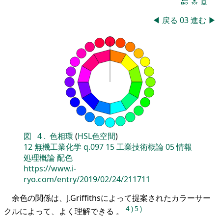
🔚
🔝
📖
◀
戻る
03
進む
▶
図
4
.
色相環
(
HSL色空間
)
12
無機工業化学
q.097
15
工業技術概論
05
情報
処理概論
配色
https://www.i-
ryo.com/entry/2019/02/24/211711
余色の関係は、J.Griffithsによって提案されたカラーサー
4
)
5
)
クルによって、よく理解できる 。