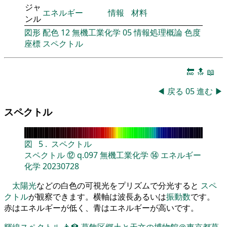
ジャ
エネルギー
情報
材料
ンル
図形
配色
12
無機工業化学
05
情報処理概論
色度
座標
スペクトル
🔚
🔝
📖
◀
戻る
05
進む
▶
スペクトル
図
5
.
スペクトル
スペクトル
⑫
q.097
無機工業化学
⑭
エネルギー
化学
20230728
太陽光
などの白色の可視光をプリズムで分光すると
スペ
クトル
が観察できます。横軸は波長あるいは
振動数
です。
赤はエネルギーが低く、青はエネルギーが高いです。
輝線スペクトル
👨‍🏫
葛飾区郷土と天文の博物館＠東京都葛