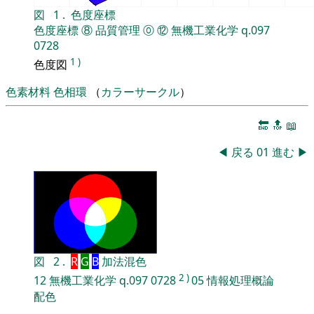
図
1
.
色度座標
色度座標
⑧
品質管理
⓪
⑫
無機工業化学
q.097
0728
1
)
色度図
色素材料
色相環
（
カラーサークル
）
🔚
🔝
📖
◀
戻る
01
進む
▶
図
2
.
R
G
B
加法混色
2
)
12
無機工業化学
q.097
0728
05
情報処理概論
配色