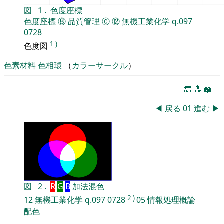
図
1
.
色度座標
色度座標
⑧
品質管理
⓪
⑫
無機工業化学
q.097
0728
1
)
色度図
色素材料
色相環
（
カラーサークル
）
🔚
🔝
📖
◀
戻る
01
進む
▶
図
2
.
R
G
B
加法混色
2
)
12
無機工業化学
q.097
0728
05
情報処理概論
配色