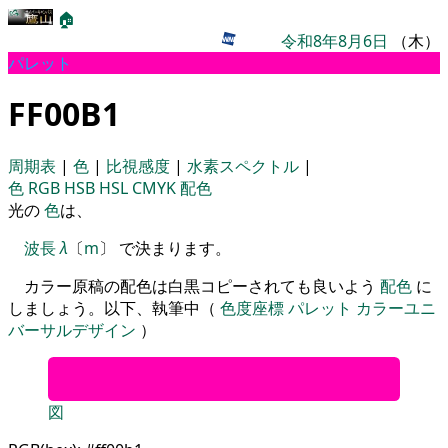
🏠
令和8年8月6日
（木）
パレット
FF00B1
周期表
|
色
|
比視感度
|
水素スペクトル
|
色
RGB
HSB
HSL
CMYK
配色
光の
色
は、
波長
λ
〔
m
〕 で決まります。
カラー原稿の配色は白黒コピーされても良いよう
配色
に
しましょう。以下、執筆中（
色度座標
パレット
カラーユニ
バーサルデザイン
）
図