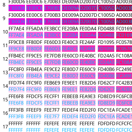
F300D6
EE00C6
E700B3
DE009A
D2007D
C1005D
AD003
8
F300D6
EE00C6
E700B3
DE009A
D2007D
C1005D
AD003
F300D6
EE00C6
E700B3
DE009A
D2007D
C1005D
AD003
9
F300D6
EE00C6
E700B3
DE009A
D2007D
C1005D
AD003
FF7AE4
FF5ADA
FE3BCC
FE20BA
FE0DA4
FD0488
FC0169
10
FF7AE4
FF5ADA
FE3BCC
FE20BA
FE0DA4
FD0488
FC0169
FF9CE8
FF80DF
FE60D3
FE40C3
FE24AF
FD1095
FC0578
11
FF9CE8
FF80DF
FE60D3
FE40C3
FE24AF
FD1095
FC0578
FFB4EC
FF9CE5
FE7FDB
FE60CD
FE40BC
FD24A5
FC108
12
FFB4EC
FF9CE5
FE7FDB
FE60CD
FE40BC
FD24A5
FC108
FFC8F0
FFB4EA
FE9CE2
FE80D7
FE60C9
FD40B6
FC249E
13
FFC8F0
FFB4EA
FE9CE2
FE80D7
FE60C9
FD40B6
FC249E
FFD7F4
FFC9F0
FEB6E9
FE9EE1
FE82D6
FD62C7
FC42B
14
FFD7F4
FFC9F0
FEB6E9
FE9EE1
FE82D6
FD62C7
FC42B
FFE6F8
FFDCF5
FECFF1
FEBEEB
FEA9E3
FD8ED9
FC6FC
15
FFE6F8
FFDCF5
FECFF1
FEBEEB
FEA9E3
FD8ED9
FC6FC
FFF3FB
FFEEF9
FEE7F7
FEDEF4
FED2F0
FDC1EA
FCADE
16
FFF3FB
FFEEF9
FEE7F7
FEDEF4
FED2F0
FDC1EA
FCADE
FFFFFF
FFFFFF
FEFEFE
FEFEFE
FEFEFE
FDFDFD
FCFCFC
17
FFFFFF
FFFFFF
FEFEFE
FEFEFE
FEFEFE
FDFDFD
FCFCFC