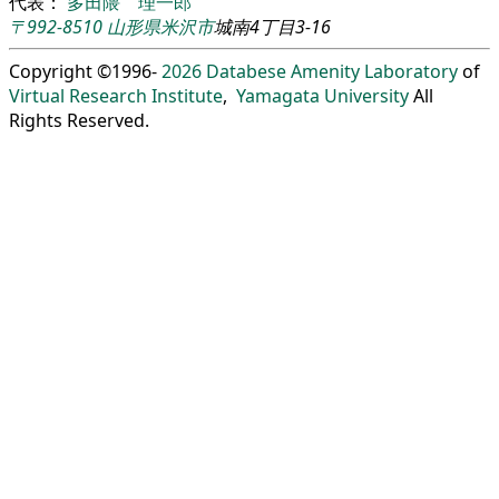
代表：
多田隈 理一郎
〒992-8510
山形県
米沢市
城南4丁目3-16
Copyright ©1996-
2026
Databese Amenity Laboratory
of
Virtual Research Institute
,
Yamagata University
All
Rights Reserved.