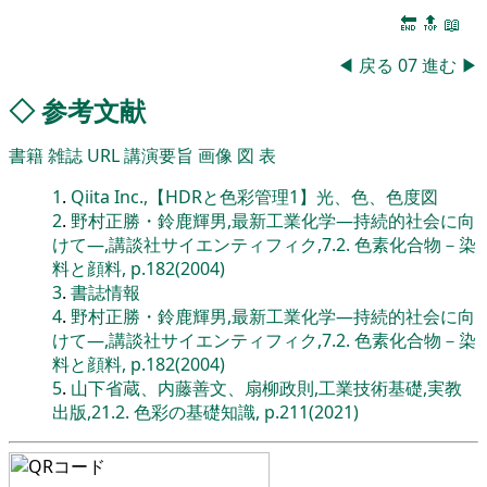
🔚
🔝
📖
◀
戻る
07
進む
▶
◇
参考文献
書籍
雑誌
URL
講演要旨
画像
図
表
1
.
Qiita Inc.,【HDRと色彩管理1】光、色、色度図
2
.
野村正勝・鈴鹿輝男,最新工業化学―持続的社会に向
けて―,講談社サイエンティフィク,7.2. 色素化合物－染
料と顔料, p.182(2004)
3
.
書誌情報
4
.
野村正勝・鈴鹿輝男,最新工業化学―持続的社会に向
けて―,講談社サイエンティフィク,7.2. 色素化合物－染
料と顔料, p.182(2004)
5
.
山下省蔵、内藤善文、扇柳政則,工業技術基礎,実教
出版,21.2. 色彩の基礎知識, p.211(2021)