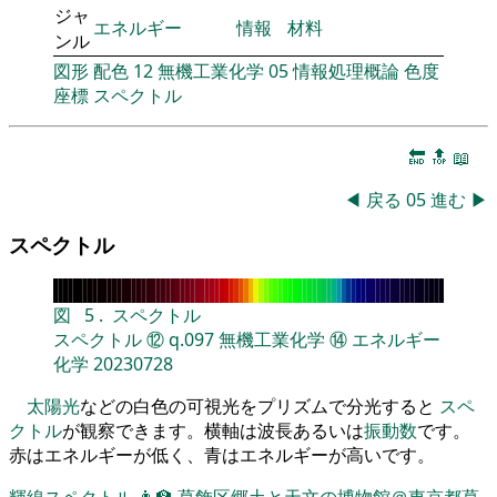
ジャ
エネルギー
情報
材料
ンル
図形
配色
12
無機工業化学
05
情報処理概論
色度
座標
スペクトル
🔚
🔝
📖
◀
戻る
05
進む
▶
スペクトル
図
5
.
スペクトル
スペクトル
⑫
q.097
無機工業化学
⑭
エネルギー
化学
20230728
太陽光
などの白色の可視光をプリズムで分光すると
スペ
クトル
が観察できます。横軸は波長あるいは
振動数
です。
赤はエネルギーが低く、青はエネルギーが高いです。
輝線スペクトル
👨‍🏫
葛飾区郷土と天文の博物館＠東京都葛