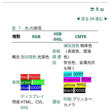
🔚
🔝
📖
◀
戻る
04
進む
▶
表
1
.
色
の表現
HSB
種類
RGB
CMYK
/
HSL
減法混色
物体色
色相
（表面色、透過
概念
加法混色
光源色
環
通
色）
信
蛍光色、金属光沢
を除く
cyan
00ffff
Red
ff0000
magenta
ff00ff
表現
green
00ff00
yellow
ffff00
blue
0000ff
black
00000
ディスプレイ
印刷
プリンター、
用途
通信
HTML、CSS、
カメラ
SVG