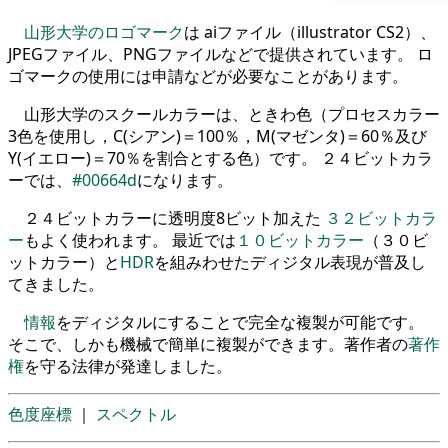
山形大学のロゴマーク
は aiファイル（illustrator CS2）、
JPEGファイル、PNGファイルなどで提供されています。 ロ
ゴマークの使用には申請などが必要なことがあります。
山形大学のスクールカラーは、ときわ色（プロセスカラー
3色を使用し，C(シアン)＝100％，M(マゼンタ)＝60％及び
Y(イエロー)＝70％を割合とする色）です。 ２４ビットカラ
ーでは、
#00664d
になります。
２４ビットカラーに透明度8ビット加えた
３２ビットカラ
ー
もよく使われます。 最近では
１０ビットカラー
（３０ビ
ットカラー）と
HDR
を組みわせたディジタル表現が普及し
てきました。
情報
をディジタルにすることで完全な複製が可能です。
そこで、しかも機械で簡単に複製ができます。著作者の
著作
権
を守る法律が発達しました。
色度座標
｜
スペクトル