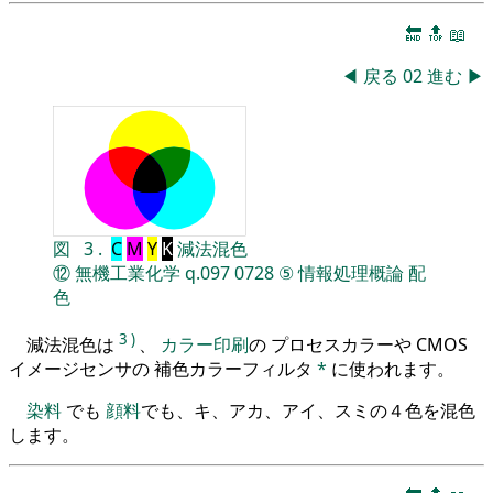
🔚
🔝
📖
◀
戻る
02
進む
▶
図
3
.
C
M
Y
K
減法混色
⑫
無機工業化学
q.097
0728
⑤
情報処理概論
配
色
3
)
減法混色は
、
カラー印刷
の プロセスカラーや CMOS
イメージセンサの 補色カラーフィルタ
*
に使われます。
染料
でも
顔料
でも、キ、アカ、アイ、スミの４色を混色
します。