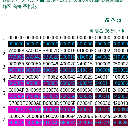
飾区
高橋 香桃花
🔚
🔝
📖
◀
戻る
06
進む
▶
000000
000000
000000
000000
000000
000000
000000
1
000000
000000
000000
000000
000000
000000
000000
7A006B
5A004B
3B002D
200016
0D0008
040002
010000
2
7A006B
5A004B
3B002D
200016
0D0008
040002
010000
9C0089
80006A
600049
40002C
240015
100008
050002
3
9C0089
80006A
600049
40002C
240015
100008
050002
B4009E
9C0081
7F0062
600042
400025
240011
100006
4
B4009E
9C0081
7F0062
600042
400025
240011
100006
C800AF
B40096
9C0078
800058
600038
40001E
24000
5
C800AF
B40096
9C0078
800058
600038
40001E
24000
D700BE
C900A8
B6008D
9E006F
82004E
620030
420018
6
D700BE
C900A8
B6008D
9E006F
82004E
620030
420018
E600CA
DC00B8
CF00A0
BE0084
A90065
8E0045
6F0028
7
E600CA
DC00B8
CF00A0
BE0084
A90065
8E0045
6F0028