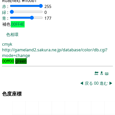
RGB(hex):
#ff00b1
赤
:
255
緑
:
0
青
:
177
補色
00FF4E
色相環
cmyk
http://gameland2.sakura.ne.jp/database/color/db.cgi?
mode=change
00ff00
green
🔚
🔝
📖
◀
戻る
00
進む
▶
色度座標