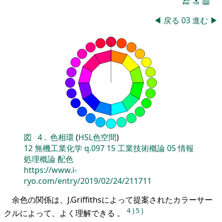
🔚
🔝
📖
◀
戻る
03
進む
▶
図
4
.
色相環
(
HSL色空間
)
12
無機工業化学
q.097
15
工業技術概論
05
情報
処理概論
配色
https://www.i-
ryo.com/entry/2019/02/24/211711
余色の関係は、J.Griffithsによって提案されたカラーサー
4
)
5
)
クルによって、よく理解できる 。