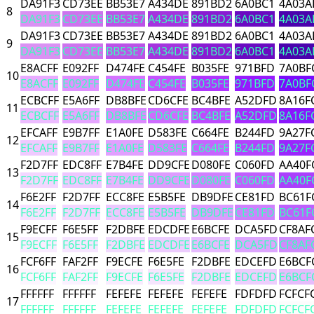
DA91F3
CD73EE
BB53E7
A434DE
891BD2
6A0BC1
4A03A
8
DA91F3
CD73EE
BB53E7
A434DE
891BD2
6A0BC1
4A03A
DA91F3
CD73EE
BB53E7
A434DE
891BD2
6A0BC1
4A03A
9
DA91F3
CD73EE
BB53E7
A434DE
891BD2
6A0BC1
4A03A
E8ACFF
E092FF
D474FE
C454FE
B035FE
971BFD
7A0BF
10
E8ACFF
E092FF
D474FE
C454FE
B035FE
971BFD
7A0BF
ECBCFF
E5A6FF
DB8BFE
CD6CFE
BC4BFE
A52DFD
8A16F
11
ECBCFF
E5A6FF
DB8BFE
CD6CFE
BC4BFE
A52DFD
8A16F
EFCAFF
E9B7FF
E1A0FE
D583FE
C664FE
B244FD
9A27F
12
EFCAFF
E9B7FF
E1A0FE
D583FE
C664FE
B244FD
9A27F
F2D7FF
EDC8FF
E7B4FE
DD9CFE
D080FE
C060FD
AA40F
13
F2D7FF
EDC8FF
E7B4FE
DD9CFE
D080FE
C060FD
AA40F
F6E2FF
F2D7FF
ECC8FE
E5B5FE
DB9DFE
CE81FD
BC61F
14
F6E2FF
F2D7FF
ECC8FE
E5B5FE
DB9DFE
CE81FD
BC61F
F9ECFF
F6E5FF
F2DBFE
EDCDFE
E6BCFE
DCA5FD
CF8AF
15
F9ECFF
F6E5FF
F2DBFE
EDCDFE
E6BCFE
DCA5FD
CF8AF
FCF6FF
FAF2FF
F9ECFE
F6E5FE
F2DBFE
EDCEFD
E6BCF
16
FCF6FF
FAF2FF
F9ECFE
F6E5FE
F2DBFE
EDCEFD
E6BCF
FFFFFF
FFFFFF
FEFEFE
FEFEFE
FEFEFE
FDFDFD
FCFCF
17
FFFFFF
FFFFFF
FEFEFE
FEFEFE
FEFEFE
FDFDFD
FCFCF