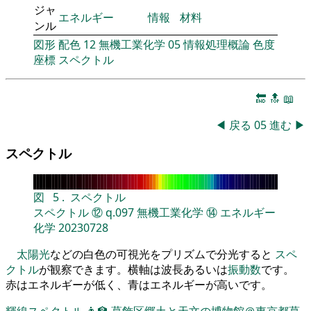
ジャ
エネルギー
情報
材料
ンル
図形
配色
12
無機工業化学
05
情報処理概論
色度
座標
スペクトル
🔚
🔝
📖
◀
戻る
05
進む
▶
スペクトル
図
5
.
スペクトル
スペクトル
⑫
q.097
無機工業化学
⑭
エネルギー
化学
20230728
太陽光
などの白色の可視光をプリズムで分光すると
スペ
クトル
が観察できます。横軸は波長あるいは
振動数
です。
赤はエネルギーが低く、青はエネルギーが高いです。
輝線スペクトル
👨‍🏫
葛飾区郷土と天文の博物館＠東京都葛