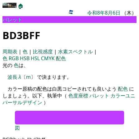
🏠
令和8年8月6日
（木）
パレット
BD3BFF
周期表
|
色
|
比視感度
|
水素スペクトル
|
色
RGB
HSB
HSL
CMYK
配色
光の
色
は、
波長
λ
〔
m
〕 で決まります。
カラー原稿の配色は白黒コピーされても良いよう
配色
に
しましょう。以下、執筆中（
色度座標
パレット
カラーユニ
バーサルデザイン
）
図