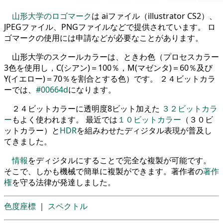
山形大学のロゴマーク
は aiファイル（illustrator CS2）、
JPEGファイル、PNGファイルなどで提供されています。 ロ
ゴマークの使用には申請などが必要なことがあります。
山形大学のスクールカラーは、ときわ色（プロセスカラー
3色を使用し，C(シアン)＝100％，M(マゼンタ)＝60％及び
Y(イエロー)＝70％を割合とする色）です。 ２４ビットカラ
ーでは、
#00664d
になります。
２４ビットカラーに透明度8ビット加えた
３２ビットカラ
ー
もよく使われます。 最近では
１０ビットカラー
（３０ビ
ットカラー）と
HDR
を組みわせたディジタル表現が普及し
てきました。
情報
をディジタルにすることで完全な複製が可能です。
そこで、しかも機械で簡単に複製ができます。著作者の
著作
権
を守る法律が発達しました。
色度座標
｜
スペクトル