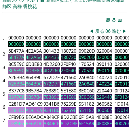
飾区
高橋 香桃花
🔚
🔝
📖
◀
戻る
06
進む
▶
000000
000000
000000
000000
000000
000000
00000
1
000000
000000
000000
000000
000000
000000
00000
6E477A
4E2A5A
30143B
180720
09020D
020004
00000
2
6E477A
4E2A5A
30143B
180720
09020D
020004
00000
8C5E9C
6D3E80
4D2260
2F0F40
170524
090110
02000
3
8C5E9C
6D3E80
4D2260
2F0F40
170524
090110
02000
A26BB4
864B9C
672D7F
471660
2A0840
140224
07001
4
A26BB4
864B9C
672D7F
471660
2A0840
140224
07001
B377C8
9B57B4
7E389C
5E1E80
3E0C60
220440
0F012
5
B377C8
9B57B4
7E389C
5E1E80
3E0C60
220440
0F012
C281D7
AD61C9
9341B6
76259E
551182
360562
1D014
6
C281D7
AD61C9
9341B6
76259E
551182
360562
1D014
CF89E6
BE6ADC
A849CF
8D2CBE
6F15A9
4E088E
30026
7
CF89E6
BE6ADC
A849CF
8D2CBE
6F15A9
4E088E
30026