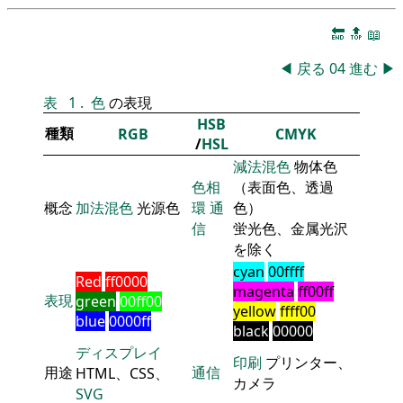
🔚
🔝
📖
◀
戻る
04
進む
▶
表
1
.
色
の表現
HSB
種類
RGB
CMYK
/
HSL
減法混色
物体色
色相
（表面色、透過
概念
加法混色
光源色
環
通
色）
信
蛍光色、金属光沢
を除く
cyan
00ffff
Red
ff0000
magenta
ff00ff
表現
green
00ff00
yellow
ffff00
blue
0000ff
black
00000
ディスプレイ
印刷
プリンター、
用途
通信
HTML、CSS、
カメラ
SVG