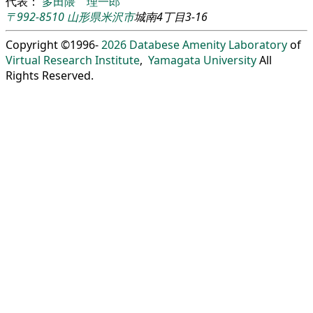
代表：
多田隈 理一郎
〒992-8510
山形県
米沢市
城南4丁目3-16
Copyright ©1996-
2026
Databese Amenity Laboratory
of
Virtual Research Institute
,
Yamagata University
All
Rights Reserved.