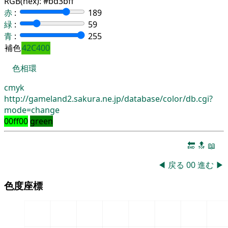
RGB(hex):
#bd3bff
赤
:
189
緑
:
59
青
:
255
補色
42C400
色相環
cmyk
http://gameland2.sakura.ne.jp/database/color/db.cgi?
mode=change
00ff00
green
🔚
🔝
📖
◀
戻る
00
進む
▶
色度座標