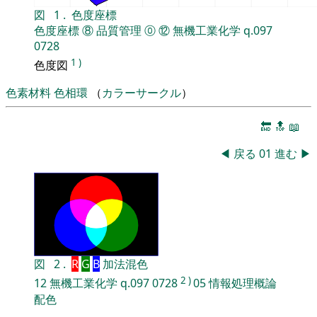
図
1
.
色度座標
色度座標
⑧
品質管理
⓪
⑫
無機工業化学
q.097
0728
1
)
色度図
色素材料
色相環
（
カラーサークル
）
🔚
🔝
📖
◀
戻る
01
進む
▶
図
2
.
R
G
B
加法混色
2
)
12
無機工業化学
q.097
0728
05
情報処理概論
配色