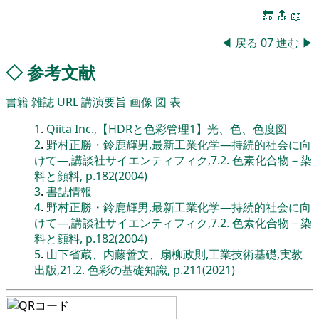
🔚
🔝
📖
◀
戻る
07
進む
▶
◇
参考文献
書籍
雑誌
URL
講演要旨
画像
図
表
1
.
Qiita Inc.,【HDRと色彩管理1】光、色、色度図
2
.
野村正勝・鈴鹿輝男,最新工業化学―持続的社会に向
けて―,講談社サイエンティフィク,7.2. 色素化合物－染
料と顔料, p.182(2004)
3
.
書誌情報
4
.
野村正勝・鈴鹿輝男,最新工業化学―持続的社会に向
けて―,講談社サイエンティフィク,7.2. 色素化合物－染
料と顔料, p.182(2004)
5
.
山下省蔵、内藤善文、扇柳政則,工業技術基礎,実教
出版,21.2. 色彩の基礎知識, p.211(2021)