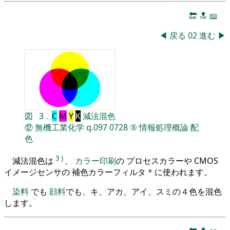
🔚
🔝
📖
◀
戻る
02
進む
▶
図
3
.
C
M
Y
K
減法混色
⑫
無機工業化学
q.097
0728
⑤
情報処理概論
配
色
3
)
減法混色は
、
カラー印刷
の プロセスカラーや CMOS
イメージセンサの 補色カラーフィルタ
*
に使われます。
染料
でも
顔料
でも、キ、アカ、アイ、スミの４色を混色
します。