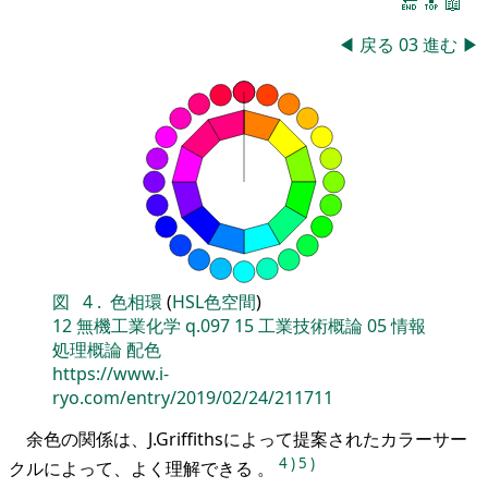
🔚
🔝
📖
◀
戻る
03
進む
▶
図
4
.
色相環
(
HSL色空間
)
12
無機工業化学
q.097
15
工業技術概論
05
情報
処理概論
配色
https://www.i-
ryo.com/entry/2019/02/24/211711
余色の関係は、J.Griffithsによって提案されたカラーサー
4
)
5
)
クルによって、よく理解できる 。