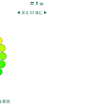
🔚
🔝
📖
◀
戻る
03
進む
▶
論
配色