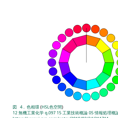
図
4
.
色相環
(
HSL色空間
)
12
無機工業化学
q.097
15
工業技術概論
05
情報処理概