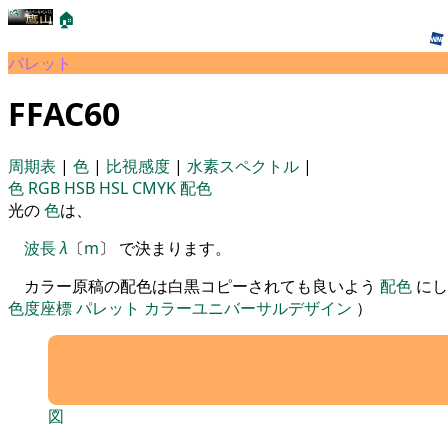
🏠
パレット
FFAC60
周期表
|
色
|
比視感度
|
水素スペクトル
|
色
RGB
HSB
HSL
CMYK
配色
光の
色
は、
波長
λ
〔
m
〕 で決まります。
カラー原稿の配色は白黒コピーされても良いよう
配色
にし
色度座標
パレット
カラーユニバーサルデザイン
）
図