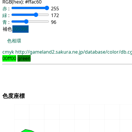
RGB(hex):
#ffac60
赤
:
255
緑
:
172
青
:
96
補色
00539F
色相環
cmyk
http://gameland2.sakura.ne.jp/database/color/db.
00ff00
green
色度座標