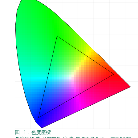
図
1
.
色度座標