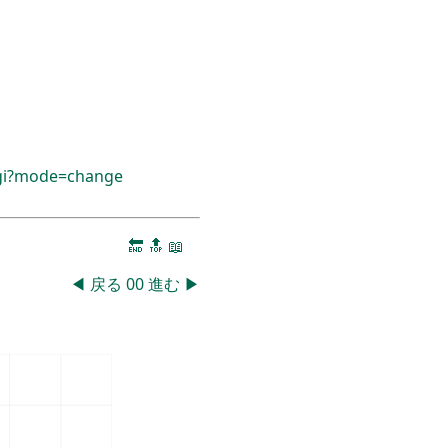
cgi?mode=change
🔚
🔝
📖
◀
戻る
00
進む
▶