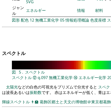
SVG
ジャン
エネルギー
情報
材料
ル
図形
配色
12
無機工業化学
05
情報処理概論
色度座標
ス
スペクトル
図
5
.
スペクトル
スペクトル
⑫
q.097
無機工業化学
⑭
エネルギー化学
2
太陽光
などの白色の可視光をプリズムで分光すると
スペク
は波長あるいは
振動数
です。 赤はエネルギーが低く、青は
輝線スペクトル
👨‍🏫
葛飾区郷土と天文の博物館＠東京都葛