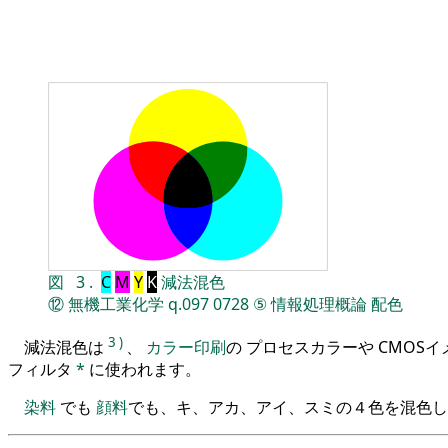
図
3
.
C
M
Y
K
減法混色
⑫
無機工業化学
q.097
0728
⑤
情報処理概論
配色
3
)
減法混色は
、
カラー印刷
の プロセスカラーや CMOS
フィルタ
*
に使われます。
染料
でも
顔料
でも、キ、アカ、アイ、スミの４色を混色し