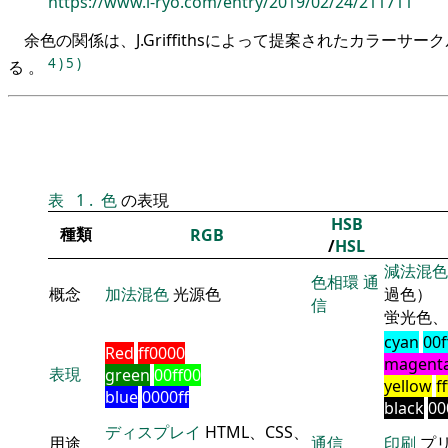
https://www.i-ryo.com/entry/2019/02/24/211711
余色の関係は、J.Griffithsによって提案されたカラーサ
4
)
5
)
る 。
表
1
.
色
の表現
HSB
種類
RGB
/
HSL
減法混色
色相環
通
概念
加法混色
光源色
過色）
信
蛍光色、
cyan
00f
Red
ff0000
magent
表現
green
00ff00
yellow
f
blue
0000ff
black
00
ディスプレイ
HTML、CSS、
用途
通信
印刷
プ