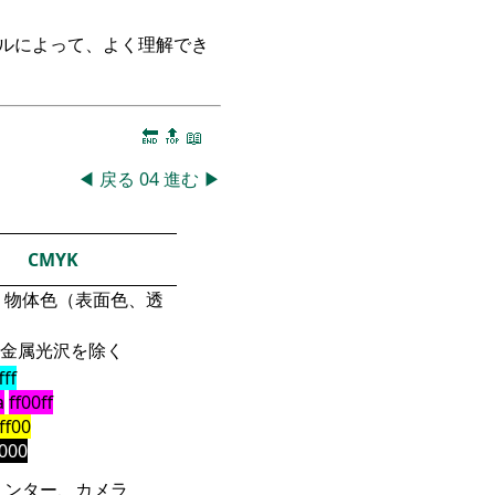
ークルによって、よく理解でき
🔚
🔝
📖
◀
戻る
04
進む
▶
CMYK
物体色（表面色、透
金属光沢を除く
fff
a
ff00ff
fff00
000
リンター、カメラ