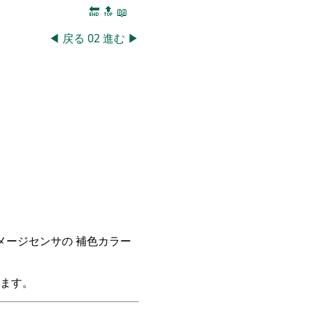
🔚
🔝
📖
◀
戻る
02
進む
▶
イメージセンサの 補色カラー
ます。