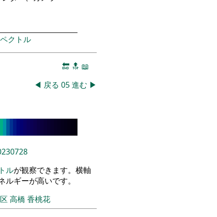
ペクトル
🔚
🔝
📖
◀
戻る
05
進む
▶
0230728
トル
が観察できます。横軸
エネルギーが高いです。
飾区
高橋 香桃花