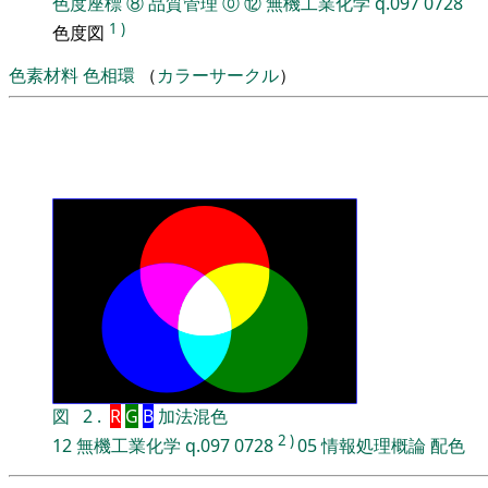
色度座標
⑧
品質管理
⓪
⑫
無機工業化学
q.097
0728
1
)
色度図
色素材料
色相環
（
カラーサークル
）
図
2
.
R
G
B
加法混色
2
)
12
無機工業化学
q.097
0728
05
情報処理概論
配色