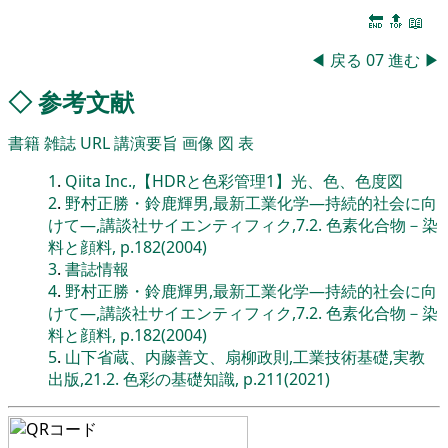
🔚
🔝
📖
◀
戻る
07
進む
▶
◇
参考文献
書籍
雑誌
URL
講演要旨
画像
図
表
1
.
Qiita Inc.,【HDRと色彩管理1】光、色、色度図
2
.
野村正勝・鈴鹿輝男,最新工業化学―持続的社会に向
けて―,講談社サイエンティフィク,7.2. 色素化合物－染
料と顔料, p.182(2004)
3
.
書誌情報
4
.
野村正勝・鈴鹿輝男,最新工業化学―持続的社会に向
けて―,講談社サイエンティフィク,7.2. 色素化合物－染
料と顔料, p.182(2004)
5
.
山下省蔵、内藤善文、扇柳政則,工業技術基礎,実教
出版,21.2. 色彩の基礎知識, p.211(2021)