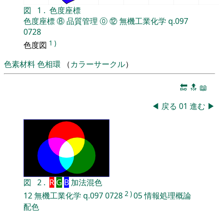
図
1
.
色度座標
色度座標
⑧
品質管理
⓪
⑫
無機工業化学
q.097
0728
1
)
色度図
色素材料
色相環
（
カラーサークル
）
🔚
🔝
📖
◀
戻る
01
進む
▶
図
2
.
R
G
B
加法混色
2
)
12
無機工業化学
q.097
0728
05
情報処理概論
配色