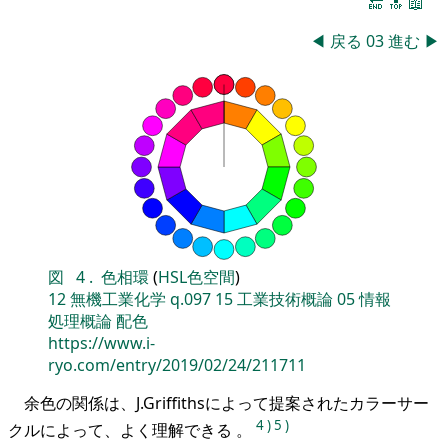
🔚
🔝
📖
◀
戻る
03
進む
▶
図
4
.
色相環
(
HSL色空間
)
12
無機工業化学
q.097
15
工業技術概論
05
情報
処理概論
配色
https://www.i-
ryo.com/entry/2019/02/24/211711
余色の関係は、J.Griffithsによって提案されたカラーサー
4
)
5
)
クルによって、よく理解できる 。