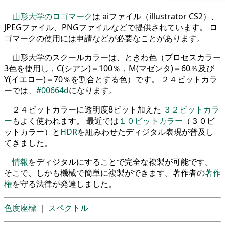
山形大学のロゴマーク
は aiファイル（illustrator CS2）、
JPEGファイル、PNGファイルなどで提供されています。 ロ
ゴマークの使用には申請などが必要なことがあります。
山形大学のスクールカラーは、ときわ色（プロセスカラー
3色を使用し，C(シアン)＝100％，M(マゼンタ)＝60％及び
Y(イエロー)＝70％を割合とする色）です。 ２４ビットカラ
ーでは、
#00664d
になります。
２４ビットカラーに透明度8ビット加えた
３２ビットカラ
ー
もよく使われます。 最近では
１０ビットカラー
（３０ビ
ットカラー）と
HDR
を組みわせたディジタル表現が普及し
てきました。
情報
をディジタルにすることで完全な複製が可能です。
そこで、しかも機械で簡単に複製ができます。著作者の
著作
権
を守る法律が発達しました。
色度座標
｜
スペクトル