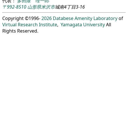
代表：
多田隈 理一郎
〒992-8510
山形県
米沢市
城南4丁目3-16
Copyright ©1996-
2026
Databese Amenity Laboratory
of
Virtual Research Institute
,
Yamagata University
All
Rights Reserved.