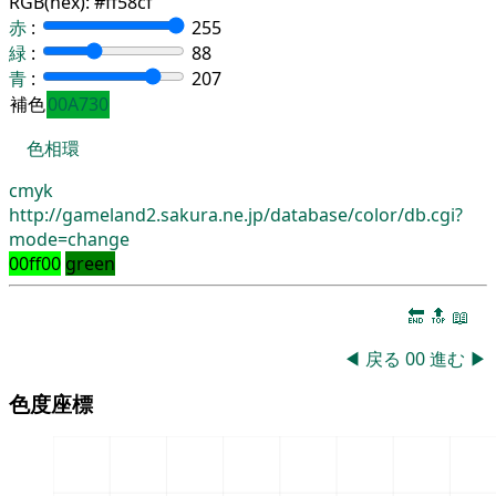
RGB(hex):
#ff58cf
赤
:
255
緑
:
88
青
:
207
補色
00A730
色相環
cmyk
http://gameland2.sakura.ne.jp/database/color/db.cgi?
mode=change
00ff00
green
🔚
🔝
📖
◀
戻る
00
進む
▶
色度座標