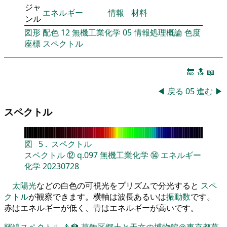
ジャ
エネルギー
情報
材料
ンル
図形
配色
12
無機工業化学
05
情報処理概論
色度
座標
スペクトル
🔚
🔝
📖
◀
戻る
05
進む
▶
スペクトル
図
5
.
スペクトル
スペクトル
⑫
q.097
無機工業化学
⑭
エネルギー
化学
20230728
太陽光
などの白色の可視光をプリズムで分光すると
スペ
クトル
が観察できます。横軸は波長あるいは
振動数
です。
赤はエネルギーが低く、青はエネルギーが高いです。
輝線スペクトル
👨‍🏫
葛飾区郷土と天文の博物館＠東京都葛