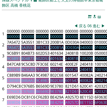
飾区
高橋 香桃花
🔚
🔝
📖
◀
戻る
06
進む
▶
000000
000000
000000
000000
000000
000000
00000
1
000000
000000
000000
000000
000000
000000
00000
7A5472
5A3551
3B1C33
200B1A
0D030A
040003
01000
2
7A5472
5A3551
3B1C33
200B1A
0D030A
040003
01000
9C6B91
804B73
602D53
401634
24081B
10020B
05000
3
9C6B91
804B73
602D53
401634
24081B
10020B
05000
B47CA8
9C5C8D
7F3C6E
60214E
400E2F
240418
10010
4
B47CA8
9C5C8D
7F3C6E
60214E
400E2F
240418
10010
C889B9
B46AA3
9C4987
802C68
601547
40082A
24021
5
C889B9
B46AA3
9C4987
802C68
601547
40082A
24021
D794C8
C976B5
B6569D
9E3780
821D61
620C41
42032
6
D794C8
C976B5
B6569D
9E3780
821D61
620C41
42032
E69ED6
DC81C6
CF62B3
BE429A
A9257D
8E115D
6F063
7
E69ED6
DC81C6
CF62B3
BE429A
A9257D
8E115D
6F063