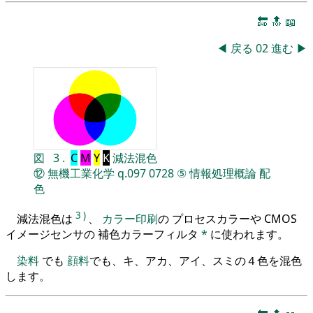
🔚
🔝
📖
◀
戻る
02
進む
▶
図
3
.
C
M
Y
K
減法混色
⑫
無機工業化学
q.097
0728
⑤
情報処理概論
配
色
3
)
減法混色は
、
カラー印刷
の プロセスカラーや CMOS
イメージセンサの 補色カラーフィルタ
*
に使われます。
染料
でも
顔料
でも、キ、アカ、アイ、スミの４色を混色
します。