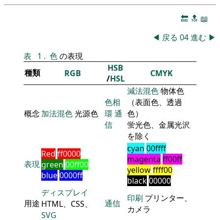
🔚
🔝
📖
◀
戻る
04
進む
▶
表
1
.
色
の表現
HSB
種類
RGB
CMYK
/
HSL
減法混色
物体色
色相
（表面色、透過
概念
加法混色
光源色
環
通
色）
信
蛍光色、金属光沢
を除く
cyan
00ffff
Red
ff0000
magenta
ff00ff
表現
green
00ff00
yellow
ffff00
blue
0000ff
black
00000
ディスプレイ
印刷
プリンター、
用途
通信
HTML、CSS、
カメラ
SVG