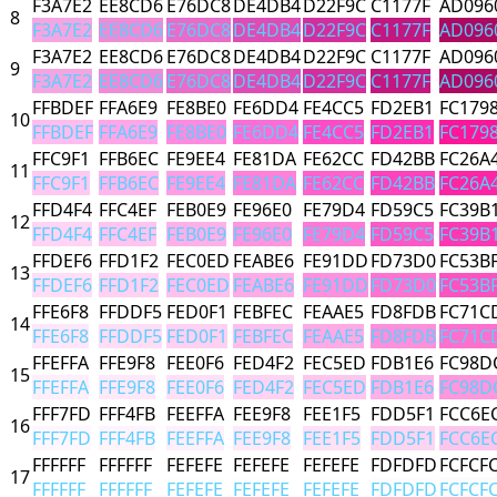
F3A7E2
EE8CD6
E76DC8
DE4DB4
D22F9C
C1177F
AD096
8
F3A7E2
EE8CD6
E76DC8
DE4DB4
D22F9C
C1177F
AD096
F3A7E2
EE8CD6
E76DC8
DE4DB4
D22F9C
C1177F
AD096
9
F3A7E2
EE8CD6
E76DC8
DE4DB4
D22F9C
C1177F
AD096
FFBDEF
FFA6E9
FE8BE0
FE6DD4
FE4CC5
FD2EB1
FC179
10
FFBDEF
FFA6E9
FE8BE0
FE6DD4
FE4CC5
FD2EB1
FC179
FFC9F1
FFB6EC
FE9EE4
FE81DA
FE62CC
FD42BB
FC26A
11
FFC9F1
FFB6EC
FE9EE4
FE81DA
FE62CC
FD42BB
FC26A
FFD4F4
FFC4EF
FEB0E9
FE96E0
FE79D4
FD59C5
FC39B
12
FFD4F4
FFC4EF
FEB0E9
FE96E0
FE79D4
FD59C5
FC39B
FFDEF6
FFD1F2
FEC0ED
FEABE6
FE91DD
FD73D0
FC53B
13
FFDEF6
FFD1F2
FEC0ED
FEABE6
FE91DD
FD73D0
FC53B
FFE6F8
FFDDF5
FED0F1
FEBFEC
FEAAE5
FD8FDB
FC71C
14
FFE6F8
FFDDF5
FED0F1
FEBFEC
FEAAE5
FD8FDB
FC71C
FFEFFA
FFE9F8
FEE0F6
FED4F2
FEC5ED
FDB1E6
FC98D
15
FFEFFA
FFE9F8
FEE0F6
FED4F2
FEC5ED
FDB1E6
FC98D
FFF7FD
FFF4FB
FEEFFA
FEE9F8
FEE1F5
FDD5F1
FCC6E
16
FFF7FD
FFF4FB
FEEFFA
FEE9F8
FEE1F5
FDD5F1
FCC6E
FFFFFF
FFFFFF
FEFEFE
FEFEFE
FEFEFE
FDFDFD
FCFCF
17
FFFFFF
FFFFFF
FEFEFE
FEFEFE
FEFEFE
FDFDFD
FCFCF