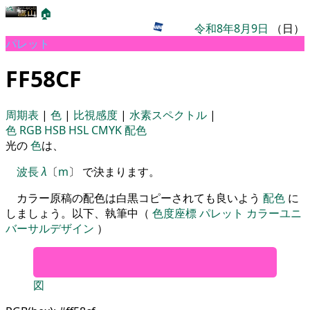
🏠
令和8年8月9日
（日）
パレット
FF58CF
周期表
|
色
|
比視感度
|
水素スペクトル
|
色
RGB
HSB
HSL
CMYK
配色
光の
色
は、
波長
λ
〔
m
〕 で決まります。
カラー原稿の配色は白黒コピーされても良いよう
配色
に
しましょう。以下、執筆中（
色度座標
パレット
カラーユニ
バーサルデザイン
）
図