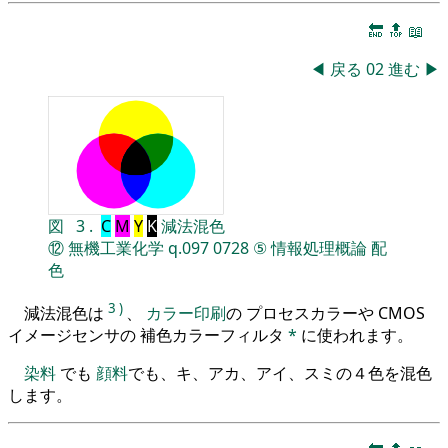
🔚
🔝
📖
◀
戻る
02
進む
▶
図
3
.
C
M
Y
K
減法混色
⑫
無機工業化学
q.097
0728
⑤
情報処理概論
配
色
3
)
減法混色は
、
カラー印刷
の プロセスカラーや CMOS
イメージセンサの 補色カラーフィルタ
*
に使われます。
染料
でも
顔料
でも、キ、アカ、アイ、スミの４色を混色
します。