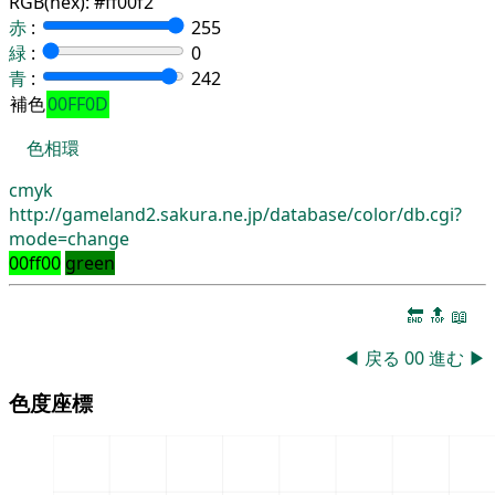
RGB(hex):
#ff00f2
赤
:
255
緑
:
0
青
:
242
補色
00FF0D
色相環
cmyk
http://gameland2.sakura.ne.jp/database/color/db.cgi?
mode=change
00ff00
green
🔚
🔝
📖
◀
戻る
00
進む
▶
色度座標