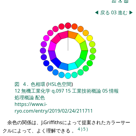
🔚
🔝
📖
◀
戻る
03
進む
▶
図
4
.
色相環
(
HSL色空間
)
12
無機工業化学
q.097
15
工業技術概論
05
情報
処理概論
配色
https://www.i-
ryo.com/entry/2019/02/24/211711
余色の関係は、J.Griffithsによって提案されたカラーサー
4
)
5
)
クルによって、よく理解できる 。