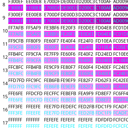
F300EF
EE00E8
E700DF
DE00D3
D200C3
C100AF
AD009
8
F300EF
EE00E8
E700DF
DE00D3
D200C3
C100AF
AD009
F300EF
EE00E8
E700DF
DE00D3
D200C3
C100AF
AD009
9
F300EF
EE00E8
E700DF
DE00D3
D200C3
C100AF
AD009
FF7AFB
FF5AF9
FE3BF6
FE20F3
FE0DEE
FD04E8
FC01D
10
FF7AFB
FF5AF9
FE3BF6
FE20F3
FE0DEE
FD04E8
FC01D
FF9CFB
FF80F9
FE60F7
FE40F4
FE24F0
FD10EA
FC05E
11
FF9CFB
FF80F9
FE60F7
FE40F4
FE24F0
FD10EA
FC05E
FFB4FC
FF9CFA
FE7FF9
FE60F6
FE40F2
FD24ED
FC10E
12
FFB4FC
FF9CFA
FE7FF9
FE60F6
FE40F2
FD24ED
FC10E
FFC8FC
FFB4FB
FE9CF9
FE80F7
FE60F4
FD40EF
FC24E
13
FFC8FC
FFB4FB
FE9CF9
FE80F7
FE60F4
FD40EF
FC24E
FFD7FD
FFC9FC
FEB6FB
FE9EF9
FE82F7
FD62F3
FC42E
14
FFD7FD
FFC9FC
FEB6FB
FE9EF9
FE82F7
FD62F3
FC42E
FFE6FE
FFDCFD
FECFFC
FEBEFB
FEA9F9
FD8EF7
FC6FF4
15
FFE6FE
FFDCFD
FECFFC
FEBEFB
FEA9F9
FD8EF7
FC6FF4
FFF3FE
FFEEFE
FEE7FD
FEDEFC
FED2FB
FDC1F9
FCADF
16
FFF3FE
FFEEFE
FEE7FD
FEDEFC
FED2FB
FDC1F9
FCADF
FFFFFF
FFFFFF
FEFEFE
FEFEFE
FEFEFE
FDFDFD
FCFCF
17
FFFFFF
FFFFFF
FEFEFE
FEFEFE
FEFEFE
FDFDFD
FCFCF