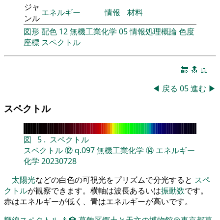
ジャ
エネルギー
情報
材料
ンル
図形
配色
12
無機工業化学
05
情報処理概論
色度
座標
スペクトル
🔚
🔝
📖
◀
戻る
05
進む
▶
スペクトル
図
5
.
スペクトル
スペクトル
⑫
q.097
無機工業化学
⑭
エネルギー
化学
20230728
太陽光
などの白色の可視光をプリズムで分光すると
スペ
クトル
が観察できます。横軸は波長あるいは
振動数
です。
赤はエネルギーが低く、青はエネルギーが高いです。
輝線スペクトル
👨‍🏫
葛飾区郷土と天文の博物館＠東京都葛