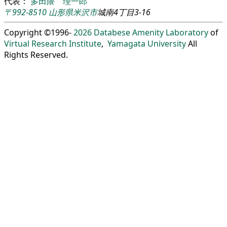
代表：
多田隈 理一郎
〒992-8510
山形県
米沢市
城南4丁目3-16
Copyright ©1996-
2026
Databese Amenity Laboratory
of
Virtual Research Institute
,
Yamagata University
All
Rights Reserved.