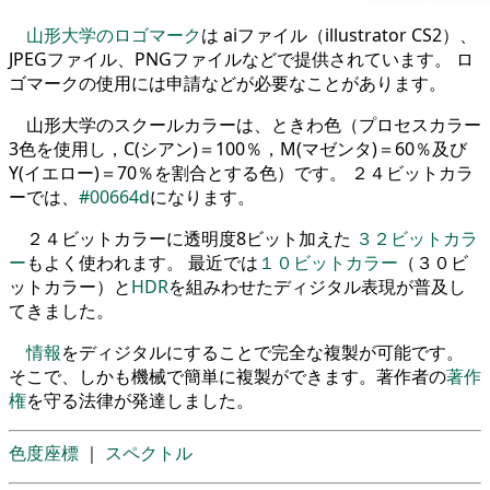
山形大学のロゴマーク
は aiファイル（illustrator CS2）、
JPEGファイル、PNGファイルなどで提供されています。 ロ
ゴマークの使用には申請などが必要なことがあります。
山形大学のスクールカラーは、ときわ色（プロセスカラー
3色を使用し，C(シアン)＝100％，M(マゼンタ)＝60％及び
Y(イエロー)＝70％を割合とする色）です。 ２４ビットカラ
ーでは、
#00664d
になります。
２４ビットカラーに透明度8ビット加えた
３２ビットカラ
ー
もよく使われます。 最近では
１０ビットカラー
（３０ビ
ットカラー）と
HDR
を組みわせたディジタル表現が普及し
てきました。
情報
をディジタルにすることで完全な複製が可能です。
そこで、しかも機械で簡単に複製ができます。著作者の
著作
権
を守る法律が発達しました。
色度座標
｜
スペクトル