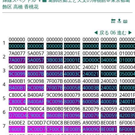
飾区
高橋 香桃花
🔚
🔝
📖
◀
戻る
06
進む
▶
000000
000000
000000
000000
000000
000000
00000
1
000000
000000
000000
000000
000000
000000
00000
7A0077
5A0057
3B0038
20001E
0D000C
040004
01000
2
7A0077
5A0057
3B0038
20001E
0D000C
040004
01000
9C0099
80007B
60005B
40003C
240021
10000E
05000
3
9C0099
80007B
60005B
40003C
240021
10000E
05000
B400B1
9C0098
7F007B
60005B
40003B
240020
10000
4
B400B1
9C0098
7F007B
60005B
40003B
240020
10000
C800C4
B400AF
9C0096
800079
600058
400039
24001
5
C800C4
B400AF
9C0096
800079
600058
400039
24001
D700D4
C900C4
B600B0
9E0096
820079
620059
42003
6
D700D4
C900C4
B600B0
9E0096
820079
620059
42003
E600E2
DC00D7
CF00C8
BE00B5
A9009D
8E0081
6F006
7
E600E2
DC00D7
CF00C8
BE00B5
A9009D
8E0081
6F006