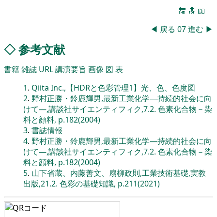
🔚
🔝
📖
◀
戻る
07
進む
▶
◇
参考文献
書籍
雑誌
URL
講演要旨
画像
図
表
1
.
Qiita Inc.,【HDRと色彩管理1】光、色、色度図
2
.
野村正勝・鈴鹿輝男,最新工業化学―持続的社会に向
けて―,講談社サイエンティフィク,7.2. 色素化合物－染
料と顔料, p.182(2004)
3
.
書誌情報
4
.
野村正勝・鈴鹿輝男,最新工業化学―持続的社会に向
けて―,講談社サイエンティフィク,7.2. 色素化合物－染
料と顔料, p.182(2004)
5
.
山下省蔵、内藤善文、扇柳政則,工業技術基礎,実教
出版,21.2. 色彩の基礎知識, p.211(2021)