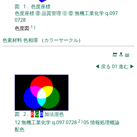
図
1
.
色度座標
色度座標
⑧
品質管理
⓪
⑫
無機工業化学
q.097
0728
1
)
色度図
色素材料
色相環
（
カラーサークル
）
🔚
🔝
📖
◀
戻る
01
進む
▶
図
2
.
R
G
B
加法混色
2
)
12
無機工業化学
q.097
0728
05
情報処理概論
配色