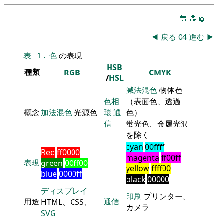
🔚
🔝
📖
◀
戻る
04
進む
▶
表
1
.
色
の表現
HSB
種類
RGB
CMYK
/
HSL
減法混色
物体色
色相
（表面色、透過
概念
加法混色
光源色
環
通
色）
信
蛍光色、金属光沢
を除く
cyan
00ffff
Red
ff0000
magenta
ff00ff
表現
green
00ff00
yellow
ffff00
blue
0000ff
black
00000
ディスプレイ
印刷
プリンター、
用途
通信
HTML、CSS、
カメラ
SVG