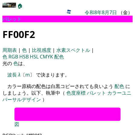
🏠
令和8年8月7日
（金）
パレット
FF00F2
周期表
|
色
|
比視感度
|
水素スペクトル
|
色
RGB
HSB
HSL
CMYK
配色
光の
色
は、
波長
λ
〔
m
〕 で決まります。
カラー原稿の配色は白黒コピーされても良いよう
配色
に
しましょう。以下、執筆中（
色度座標
パレット
カラーユニ
バーサルデザイン
）
図