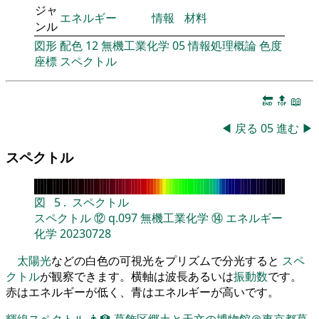
ジャ
エネルギー
情報
材料
ンル
図形
配色
12
無機工業化学
05
情報処理概論
色度
座標
スペクトル
🔚
🔝
📖
◀
戻る
05
進む
▶
スペクトル
図
5
.
スペクトル
スペクトル
⑫
q.097
無機工業化学
⑭
エネルギー
化学
20230728
太陽光
などの白色の可視光をプリズムで分光すると
スペ
クトル
が観察できます。横軸は波長あるいは
振動数
です。
赤はエネルギーが低く、青はエネルギーが高いです。
輝線スペクトル
👨‍🏫
葛飾区郷土と天文の博物館＠東京都葛