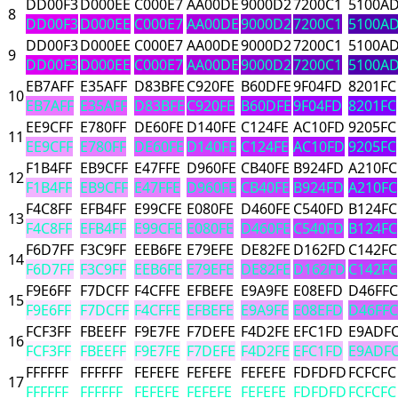
DD00F3
D000EE
C000E7
AA00DE
9000D2
7200C1
5100A
8
DD00F3
D000EE
C000E7
AA00DE
9000D2
7200C1
5100A
DD00F3
D000EE
C000E7
AA00DE
9000D2
7200C1
5100A
9
DD00F3
D000EE
C000E7
AA00DE
9000D2
7200C1
5100A
EB7AFF
E35AFF
D83BFE
C920FE
B60DFE
9F04FD
8201FC
10
EB7AFF
E35AFF
D83BFE
C920FE
B60DFE
9F04FD
8201FC
EE9CFF
E780FF
DE60FE
D140FE
C124FE
AC10FD
9205FC
11
EE9CFF
E780FF
DE60FE
D140FE
C124FE
AC10FD
9205FC
F1B4FF
EB9CFF
E47FFE
D960FE
CB40FE
B924FD
A210FC
12
F1B4FF
EB9CFF
E47FFE
D960FE
CB40FE
B924FD
A210FC
F4C8FF
EFB4FF
E99CFE
E080FE
D460FE
C540FD
B124FC
13
F4C8FF
EFB4FF
E99CFE
E080FE
D460FE
C540FD
B124FC
F6D7FF
F3C9FF
EEB6FE
E79EFE
DE82FE
D162FD
C142FC
14
F6D7FF
F3C9FF
EEB6FE
E79EFE
DE82FE
D162FD
C142FC
F9E6FF
F7DCFF
F4CFFE
EFBEFE
E9A9FE
E08EFD
D46FFC
15
F9E6FF
F7DCFF
F4CFFE
EFBEFE
E9A9FE
E08EFD
D46FFC
FCF3FF
FBEEFF
F9E7FE
F7DEFE
F4D2FE
EFC1FD
E9ADF
16
FCF3FF
FBEEFF
F9E7FE
F7DEFE
F4D2FE
EFC1FD
E9ADF
FFFFFF
FFFFFF
FEFEFE
FEFEFE
FEFEFE
FDFDFD
FCFCFC
17
FFFFFF
FFFFFF
FEFEFE
FEFEFE
FEFEFE
FDFDFD
FCFCFC