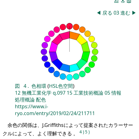
🔚
🔝
📖
◀
戻る
03
進む
▶
図
4
.
色相環
(
HSL色空間
)
12
無機工業化学
q.097
15
工業技術概論
05
情報
処理概論
配色
https://www.i-
ryo.com/entry/2019/02/24/211711
余色の関係は、J.Griffithsによって提案されたカラーサー
4
)
5
)
クルによって、よく理解できる 。