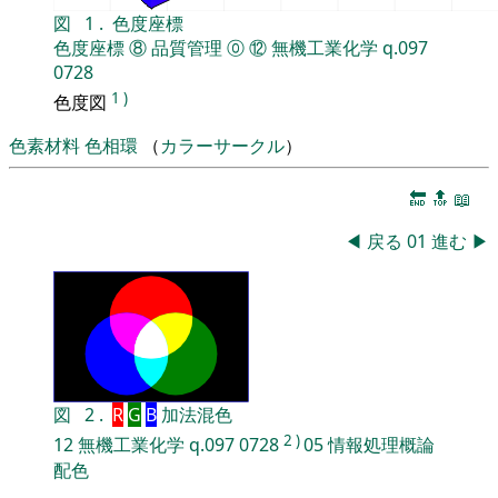
図
1
.
色度座標
色度座標
⑧
品質管理
⓪
⑫
無機工業化学
q.097
0728
1
)
色度図
色素材料
色相環
（
カラーサークル
）
🔚
🔝
📖
◀
戻る
01
進む
▶
図
2
.
R
G
B
加法混色
2
)
12
無機工業化学
q.097
0728
05
情報処理概論
配色