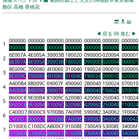
飾区
高橋 香桃花
🔚
🔝
📖
◀
戻る
06
進む
▶
000000
000000
000000
000000
000000
000000
000000
1
000000
000000
000000
000000
000000
000000
000000
6E007A
4E005A
30003B
180020
09000D
020004
000001
2
6E007A
4E005A
30003B
180020
09000D
020004
000001
8E009C
700080
4F0060
310040
190024
090010
020005
3
8E009C
700080
4F0060
310040
190024
090010
020005
A400B4
88009C
69007F
490060
2B0040
150024
070010
4
A400B4
88009C
69007F
490060
2B0040
150024
070010
B600C8
9E00B4
81009C
620080
420060
250040
110024
5
B600C8
9E00B4
81009C
620080
420060
250040
110024
C400D7
B000C9
9700B6
7A009E
590082
3A0062
1F0042
6
C400D7
B000C9
9700B6
7A009E
590082
3A0062
1F0042
D100E6
C100DC
AB00CF
9100BE
7300A9
53008E
34006F
7
D100E6
C100DC
AB00CF
9100BE
7300A9
53008E
34006F