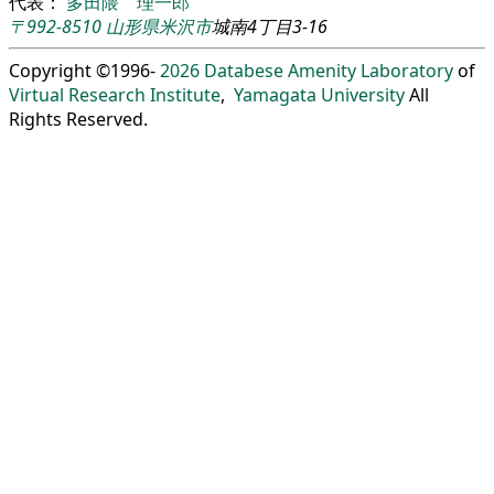
代表：
多田隈 理一郎
〒992-8510
山形県
米沢市
城南4丁目3-16
Copyright ©1996-
2026
Databese Amenity Laboratory
of
Virtual Research Institute
,
Yamagata University
All
Rights Reserved.