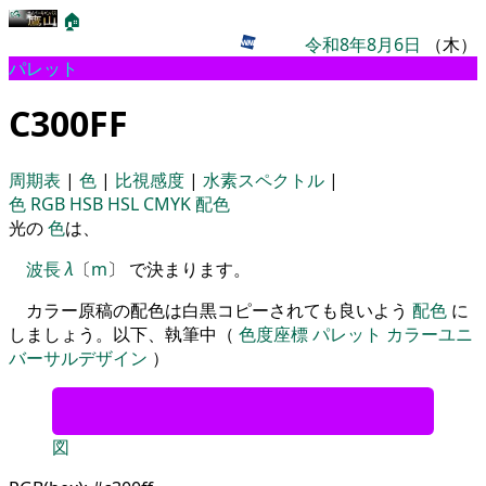
🏠
令和8年8月6日
（木）
パレット
C300FF
周期表
|
色
|
比視感度
|
水素スペクトル
|
色
RGB
HSB
HSL
CMYK
配色
光の
色
は、
波長
λ
〔
m
〕 で決まります。
カラー原稿の配色は白黒コピーされても良いよう
配色
に
しましょう。以下、執筆中（
色度座標
パレット
カラーユニ
バーサルデザイン
）
図