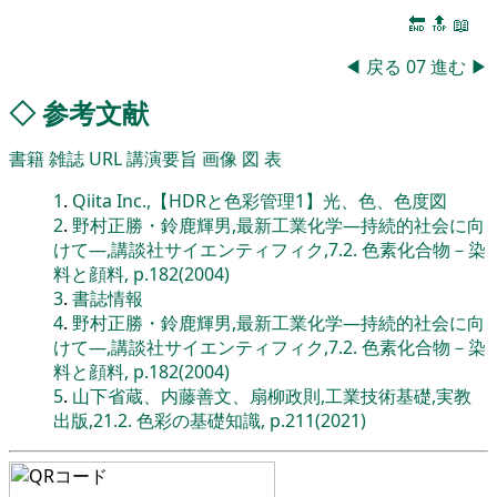
🔚
🔝
📖
◀
戻る
07
進む
▶
◇
参考文献
書籍
雑誌
URL
講演要旨
画像
図
表
1
.
Qiita Inc.,【HDRと色彩管理1】光、色、色度図
2
.
野村正勝・鈴鹿輝男,最新工業化学―持続的社会に向
けて―,講談社サイエンティフィク,7.2. 色素化合物－染
料と顔料, p.182(2004)
3
.
書誌情報
4
.
野村正勝・鈴鹿輝男,最新工業化学―持続的社会に向
けて―,講談社サイエンティフィク,7.2. 色素化合物－染
料と顔料, p.182(2004)
5
.
山下省蔵、内藤善文、扇柳政則,工業技術基礎,実教
出版,21.2. 色彩の基礎知識, p.211(2021)