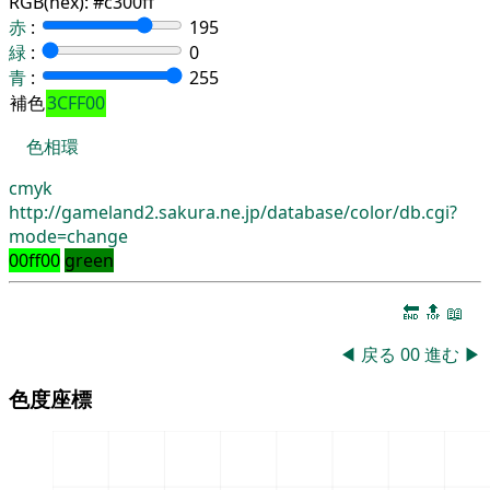
RGB(hex):
#c300ff
赤
:
195
緑
:
0
青
:
255
補色
3CFF00
色相環
cmyk
http://gameland2.sakura.ne.jp/database/color/db.cgi?
mode=change
00ff00
green
🔚
🔝
📖
◀
戻る
00
進む
▶
色度座標