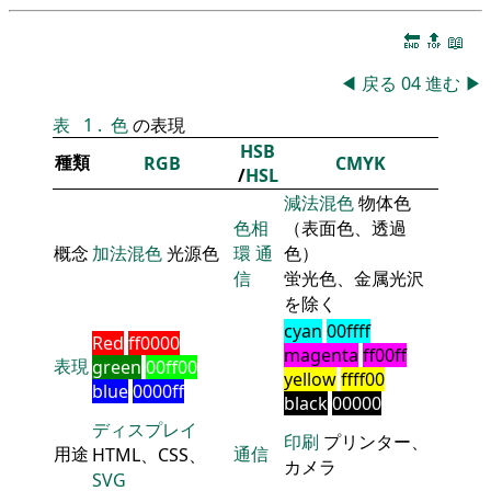
🔚
🔝
📖
◀
戻る
04
進む
▶
表
1
.
色
の表現
HSB
種類
RGB
CMYK
/
HSL
減法混色
物体色
色相
（表面色、透過
概念
加法混色
光源色
環
通
色）
信
蛍光色、金属光沢
を除く
cyan
00ffff
Red
ff0000
magenta
ff00ff
表現
green
00ff00
yellow
ffff00
blue
0000ff
black
00000
ディスプレイ
印刷
プリンター、
用途
通信
HTML、CSS、
カメラ
SVG