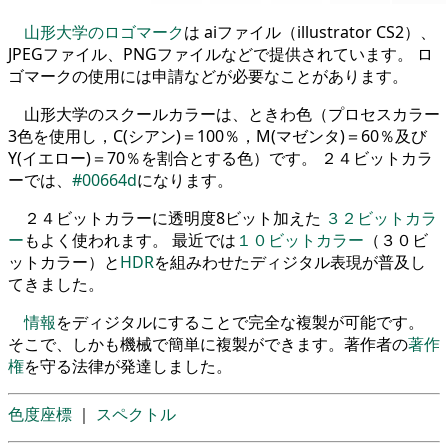
山形大学のロゴマーク
は aiファイル（illustrator CS2）、
JPEGファイル、PNGファイルなどで提供されています。 ロ
ゴマークの使用には申請などが必要なことがあります。
山形大学のスクールカラーは、ときわ色（プロセスカラー
3色を使用し，C(シアン)＝100％，M(マゼンタ)＝60％及び
Y(イエロー)＝70％を割合とする色）です。 ２４ビットカラ
ーでは、
#00664d
になります。
２４ビットカラーに透明度8ビット加えた
３２ビットカラ
ー
もよく使われます。 最近では
１０ビットカラー
（３０ビ
ットカラー）と
HDR
を組みわせたディジタル表現が普及し
てきました。
情報
をディジタルにすることで完全な複製が可能です。
そこで、しかも機械で簡単に複製ができます。著作者の
著作
権
を守る法律が発達しました。
色度座標
｜
スペクトル