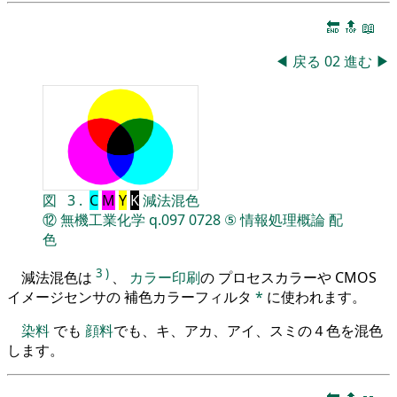
🔚
🔝
📖
◀
戻る
02
進む
▶
図
3
.
C
M
Y
K
減法混色
⑫
無機工業化学
q.097
0728
⑤
情報処理概論
配
色
3
)
減法混色は
、
カラー印刷
の プロセスカラーや CMOS
イメージセンサの 補色カラーフィルタ
*
に使われます。
染料
でも
顔料
でも、キ、アカ、アイ、スミの４色を混色
します。