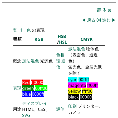
🔚
🔝
📖
◀
戻る
04
進む
▶
表
1
.
色
の表現
HSB
種類
RGB
CMYK
/
HSL
減法混色
物体色
色相
（表面色、透過
概念
加法混色
光源色
環
通
色）
信
蛍光色、金属光沢
を除く
cyan
00ffff
Red
ff0000
magenta
ff00ff
表現
green
00ff00
yellow
ffff00
blue
0000ff
black
00000
ディスプレイ
印刷
プリンター、
用途
通信
HTML、CSS、
カメラ
SVG