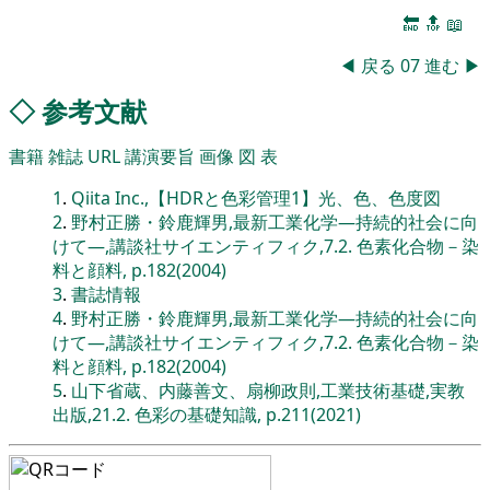
🔚
🔝
📖
◀
戻る
07
進む
▶
◇
参考文献
書籍
雑誌
URL
講演要旨
画像
図
表
1
.
Qiita Inc.,【HDRと色彩管理1】光、色、色度図
2
.
野村正勝・鈴鹿輝男,最新工業化学―持続的社会に向
けて―,講談社サイエンティフィク,7.2. 色素化合物－染
料と顔料, p.182(2004)
3
.
書誌情報
4
.
野村正勝・鈴鹿輝男,最新工業化学―持続的社会に向
けて―,講談社サイエンティフィク,7.2. 色素化合物－染
料と顔料, p.182(2004)
5
.
山下省蔵、内藤善文、扇柳政則,工業技術基礎,実教
出版,21.2. 色彩の基礎知識, p.211(2021)