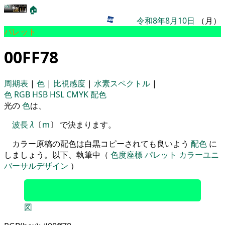
🏠
令和8年8月10日
（月）
パレット
00FF78
周期表
|
色
|
比視感度
|
水素スペクトル
|
色
RGB
HSB
HSL
CMYK
配色
光の
色
は、
波長
λ
〔
m
〕 で決まります。
カラー原稿の配色は白黒コピーされても良いよう
配色
に
しましょう。以下、執筆中（
色度座標
パレット
カラーユニ
バーサルデザイン
）
図