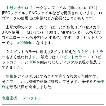
山形大学のロゴマーク
は aiファイル（illustrator CS2）、
JPEGファイル、PNGファイルなどで提供されています。 ロ
ゴマークの使用には申請などが必要なことがあります。
山形大学のスクールカラーは、ときわ色（プロセスカラー
3色を使用し，C(シアン)＝100％，M(マゼンタ)＝60％及び
Y(イエロー)＝70％を割合とする色）です。 ２４ビットカラ
ーでは、
#00664d
になります。
２４ビットカラーに透明度8ビット加えた
３２ビットカラ
ー
もよく使われます。 最近では
１０ビットカラー
（３０ビ
ットカラー）と
HDR
を組みわせたディジタル表現が普及し
てきました。
情報
をディジタルにすることで完全な複製が可能です。
そこで、しかも機械で簡単に複製ができます。著作者の
著作
権
を守る法律が発達しました。
色度座標
｜
スペクトル