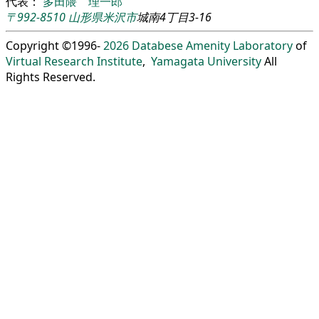
代表：
多田隈 理一郎
〒992-8510
山形県
米沢市
城南4丁目3-16
Copyright ©1996-
2026
Databese Amenity Laboratory
of
Virtual Research Institute
,
Yamagata University
All
Rights Reserved.