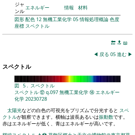
ジャ
エネルギー
情報
材料
ンル
図形
配色
12
無機工業化学
05
情報処理概論
色度
座標
スペクトル
🔚
🔝
📖
◀
戻る
05
進む
▶
スペクトル
図
5
.
スペクトル
スペクトル
⑫
q.097
無機工業化学
⑭
エネルギー
化学
20230728
太陽光
などの白色の可視光をプリズムで分光すると
スペ
クトル
が観察できます。横軸は波長あるいは
振動数
です。
赤はエネルギーが低く、青はエネルギーが高いです。
輝線スペクトル
👨‍🏫
葛飾区郷土と天文の博物館＠東京都葛