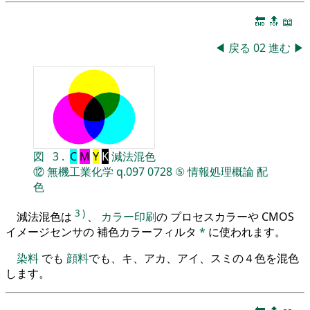
🔚
🔝
📖
◀
戻る
02
進む
▶
図
3
.
C
M
Y
K
減法混色
⑫
無機工業化学
q.097
0728
⑤
情報処理概論
配
色
3
)
減法混色は
、
カラー印刷
の プロセスカラーや CMOS
イメージセンサの 補色カラーフィルタ
*
に使われます。
染料
でも
顔料
でも、キ、アカ、アイ、スミの４色を混色
します。