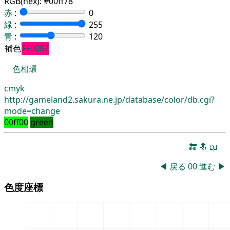
RGB(hex):
#00ff78
赤
:
0
緑
:
255
青
:
120
補色
FF0087
色相環
cmyk
http://gameland2.sakura.ne.jp/database/color/db.cgi?
mode=change
00ff00
green
🔚
🔝
📖
◀
戻る
00
進む
▶
色度座標