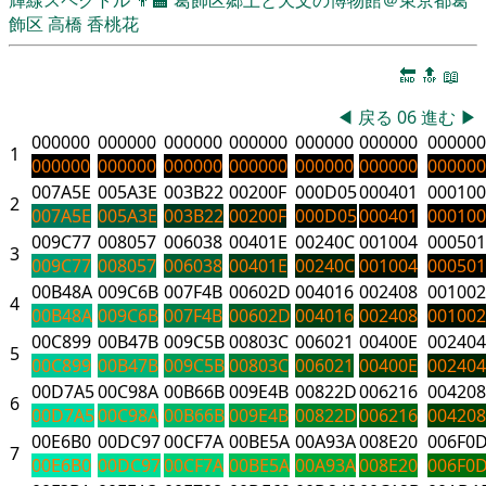
飾区
高橋 香桃花
🔚
🔝
📖
◀
戻る
06
進む
▶
000000
000000
000000
000000
000000
000000
000000
1
000000
000000
000000
000000
000000
000000
000000
007A5E
005A3E
003B22
00200F
000D05
000401
000100
2
007A5E
005A3E
003B22
00200F
000D05
000401
000100
009C77
008057
006038
00401E
00240C
001004
000501
3
009C77
008057
006038
00401E
00240C
001004
000501
00B48A
009C6B
007F4B
00602D
004016
002408
001002
4
00B48A
009C6B
007F4B
00602D
004016
002408
001002
00C899
00B47B
009C5B
00803C
006021
00400E
002404
5
00C899
00B47B
009C5B
00803C
006021
00400E
002404
00D7A5
00C98A
00B66B
009E4B
00822D
006216
004208
6
00D7A5
00C98A
00B66B
009E4B
00822D
006216
004208
00E6B0
00DC97
00CF7A
00BE5A
00A93A
008E20
006F0
7
00E6B0
00DC97
00CF7A
00BE5A
00A93A
008E20
006F0