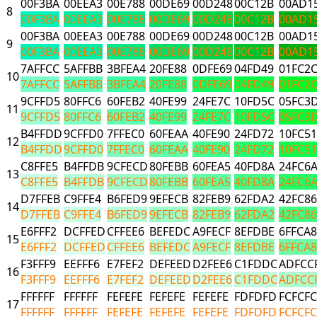
00F3BA
00EEA3
00E788
00DE69
00D248
00C12B
00AD1
8
00F3BA
00EEA3
00E788
00DE69
00D248
00C12B
00AD1
00F3BA
00EEA3
00E788
00DE69
00D248
00C12B
00AD1
9
00F3BA
00EEA3
00E788
00DE69
00D248
00C12B
00AD1
7AFFCC
5AFFBB
3BFEA4
20FE88
0DFE69
04FD49
01FC2
10
7AFFCC
5AFFBB
3BFEA4
20FE88
0DFE69
04FD49
01FC2
9CFFD5
80FFC6
60FEB2
40FE99
24FE7C
10FD5C
05FC3
11
9CFFD5
80FFC6
60FEB2
40FE99
24FE7C
10FD5C
05FC3
B4FFDD
9CFFD0
7FFEC0
60FEAA
40FE90
24FD72
10FC51
12
B4FFDD
9CFFD0
7FFEC0
60FEAA
40FE90
24FD72
10FC51
C8FFE5
B4FFDB
9CFECD
80FEBB
60FEA5
40FD8A
24FC6
13
C8FFE5
B4FFDB
9CFECD
80FEBB
60FEA5
40FD8A
24FC6
D7FFEB
C9FFE4
B6FED9
9EFECB
82FEB9
62FDA2
42FC86
14
D7FFEB
C9FFE4
B6FED9
9EFECB
82FEB9
62FDA2
42FC86
E6FFF2
DCFFED
CFFEE6
BEFEDC
A9FECF
8EFDBE
6FFCA8
15
E6FFF2
DCFFED
CFFEE6
BEFEDC
A9FECF
8EFDBE
6FFCA8
F3FFF9
EEFFF6
E7FEF2
DEFEED
D2FEE6
C1FDDC
ADFCC
16
F3FFF9
EEFFF6
E7FEF2
DEFEED
D2FEE6
C1FDDC
ADFCC
FFFFFF
FFFFFF
FEFEFE
FEFEFE
FEFEFE
FDFDFD
FCFCFC
17
FFFFFF
FFFFFF
FEFEFE
FEFEFE
FEFEFE
FDFDFD
FCFCFC