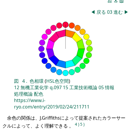
🔚
🔝
📖
◀
戻る
03
進む
▶
図
4
.
色相環
(
HSL色空間
)
12
無機工業化学
q.097
15
工業技術概論
05
情報
処理概論
配色
https://www.i-
ryo.com/entry/2019/02/24/211711
余色の関係は、J.Griffithsによって提案されたカラーサー
4
)
5
)
クルによって、よく理解できる 。