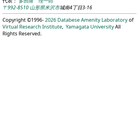
代表：
多田隈 理一郎
〒992-8510
山形県
米沢市
城南4丁目3-16
Copyright ©1996-
2026
Databese Amenity Laboratory
of
Virtual Research Institute
,
Yamagata University
All
Rights Reserved.