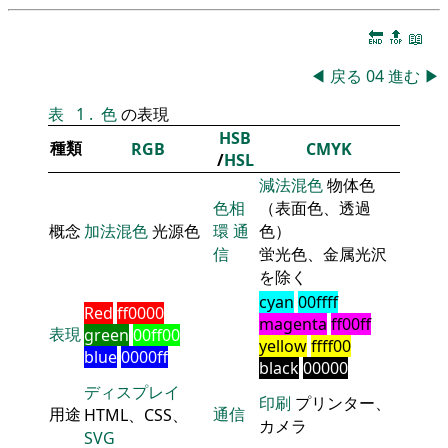
🔚
🔝
📖
◀
戻る
04
進む
▶
表
1
.
色
の表現
HSB
種類
RGB
CMYK
/
HSL
減法混色
物体色
色相
（表面色、透過
概念
加法混色
光源色
環
通
色）
信
蛍光色、金属光沢
を除く
cyan
00ffff
Red
ff0000
magenta
ff00ff
表現
green
00ff00
yellow
ffff00
blue
0000ff
black
00000
ディスプレイ
印刷
プリンター、
用途
通信
HTML、CSS、
カメラ
SVG