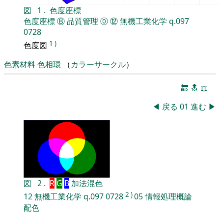
図
1
.
色度座標
色度座標
⑧
品質管理
⓪
⑫
無機工業化学
q.097
0728
1
)
色度図
色素材料
色相環
（
カラーサークル
）
🔚
🔝
📖
◀
戻る
01
進む
▶
図
2
.
R
G
B
加法混色
2
)
12
無機工業化学
q.097
0728
05
情報処理概論
配色