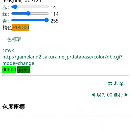
RGB(hex):
#0e72ff
赤
:
14
緑
:
114
青
:
255
補色
F18D00
色相環
cmyk
http://gameland2.sakura.ne.jp/database/color/db.cgi?
mode=change
00ff00
green
🔚
🔝
📖
◀
戻る
00
進む
▶
色度座標