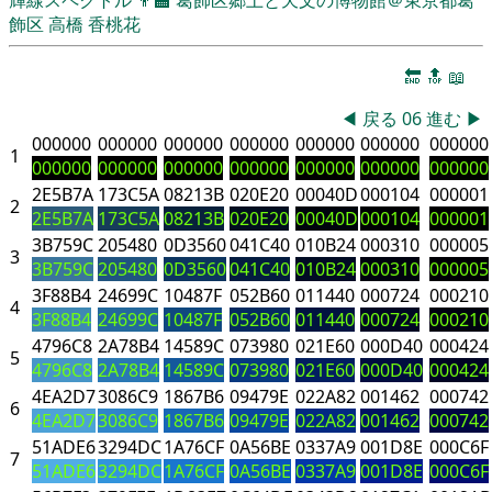
飾区
高橋 香桃花
🔚
🔝
📖
◀
戻る
06
進む
▶
000000
000000
000000
000000
000000
000000
000000
1
000000
000000
000000
000000
000000
000000
000000
2E5B7A
173C5A
08213B
020E20
00040D
000104
000001
2
2E5B7A
173C5A
08213B
020E20
00040D
000104
000001
3B759C
205480
0D3560
041C40
010B24
000310
000005
3
3B759C
205480
0D3560
041C40
010B24
000310
000005
3F88B4
24699C
10487F
052B60
011440
000724
000210
4
3F88B4
24699C
10487F
052B60
011440
000724
000210
4796C8
2A78B4
14589C
073980
021E60
000D40
000424
5
4796C8
2A78B4
14589C
073980
021E60
000D40
000424
4EA2D7
3086C9
1867B6
09479E
022A82
001462
000742
6
4EA2D7
3086C9
1867B6
09479E
022A82
001462
000742
51ADE6
3294DC
1A76CF
0A56BE
0337A9
001D8E
000C6F
7
51ADE6
3294DC
1A76CF
0A56BE
0337A9
001D8E
000C6F