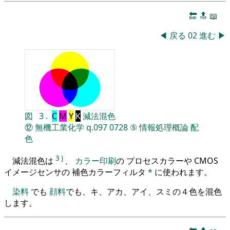
🔚
🔝
📖
◀
戻る
02
進む
▶
図
3
.
C
M
Y
K
減法混色
⑫
無機工業化学
q.097
0728
⑤
情報処理概論
配
色
3
)
減法混色は
、
カラー印刷
の プロセスカラーや CMOS
イメージセンサの 補色カラーフィルタ
*
に使われます。
染料
でも
顔料
でも、キ、アカ、アイ、スミの４色を混色
します。