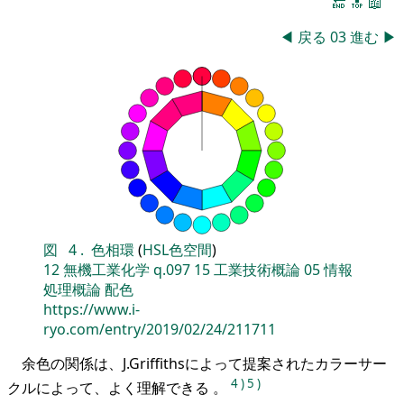
🔚
🔝
📖
◀
戻る
03
進む
▶
図
4
.
色相環
(
HSL色空間
)
12
無機工業化学
q.097
15
工業技術概論
05
情報
処理概論
配色
https://www.i-
ryo.com/entry/2019/02/24/211711
余色の関係は、J.Griffithsによって提案されたカラーサー
4
)
5
)
クルによって、よく理解できる 。