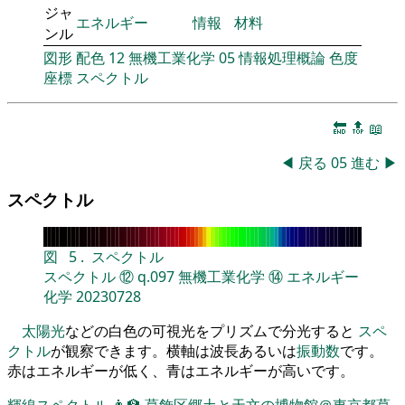
ジャ
エネルギー
情報
材料
ンル
図形
配色
12
無機工業化学
05
情報処理概論
色度
座標
スペクトル
🔚
🔝
📖
◀
戻る
05
進む
▶
スペクトル
図
5
.
スペクトル
スペクトル
⑫
q.097
無機工業化学
⑭
エネルギー
化学
20230728
太陽光
などの白色の可視光をプリズムで分光すると
スペ
クトル
が観察できます。横軸は波長あるいは
振動数
です。
赤はエネルギーが低く、青はエネルギーが高いです。
輝線スペクトル
👨‍🏫
葛飾区郷土と天文の博物館＠東京都葛