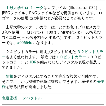
山形大学のロゴマーク
は aiファイル（illustrator CS2）、
JPEGファイル、PNGファイルなどで提供されています。 ロ
ゴマークの使用には申請などが必要なことがあります。
山形大学のスクールカラーは、ときわ色（プロセスカラー
3色を使用し，C(シアン)＝100％，M(マゼンタ)＝60％及び
Y(イエロー)＝70％を割合とする色）です。 ２４ビットカラ
ーでは、
#00664d
になります。
２４ビットカラーに透明度8ビット加えた
３２ビットカラ
ー
もよく使われます。 最近では
１０ビットカラー
（３０ビ
ットカラー）と
HDR
を組みわせたディジタル表現が普及し
てきました。
情報
をディジタルにすることで完全な複製が可能です。
そこで、しかも機械で簡単に複製ができます。著作者の
著作
権
を守る法律が発達しました。
色度座標
｜
スペクトル