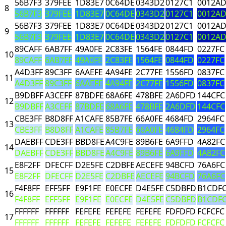
56B7F3
379FEE
1D83E7
0C64DE
0343D2
0127C1
0012A
8
56B7F3
379FEE
1D83E7
0C64DE
0343D2
0127C1
0012A
56B7F3
379FEE
1D83E7
0C64DE
0343D2
0127C1
0012A
9
56B7F3
379FEE
1D83E7
0C64DE
0343D2
0127C1
0012A
89CAFF
6AB7FF
49A0FE
2C83FE
1564FE
0844FD
0227FC
10
89CAFF
6AB7FF
49A0FE
2C83FE
1564FE
0844FD
0227FC
A4D3FF
89C3FF
6AAEFE
4A94FE
2C77FE
1556FD
0837FC
11
A4D3FF
89C3FF
6AAEFE
4A94FE
2C77FE
1556FD
0837FC
B9DBFF
A3CEFF
87BDFE
68A6FE
478BFE
2A6DFD
144CFC
12
B9DBFF
A3CEFF
87BDFE
68A6FE
478BFE
2A6DFD
144CFC
CBE3FF
B8D8FF
A1CAFE
85B7FE
66A0FE
4684FD
2964FC
13
CBE3FF
B8D8FF
A1CAFE
85B7FE
66A0FE
4684FD
2964FC
DAEBFF
CDE3FF
BBD8FE
A4C9FE
89B6FE
6A9FFD
4A82FC
14
DAEBFF
CDE3FF
BBD8FE
A4C9FE
89B6FE
6A9FFD
4A82FC
E8F2FF
DFECFF
D2E5FE
C2DBFE
AECEFE
94BCFD
76A6FC
15
E8F2FF
DFECFF
D2E5FE
C2DBFE
AECEFE
94BCFD
76A6FC
F4F8FF
EFF5FF
E9F1FE
E0ECFE
D4E5FE
C5DBFD
B1CDF
16
F4F8FF
EFF5FF
E9F1FE
E0ECFE
D4E5FE
C5DBFD
B1CDF
FFFFFF
FFFFFF
FEFEFE
FEFEFE
FEFEFE
FDFDFD
FCFCFC
17
FFFFFF
FFFFFF
FEFEFE
FEFEFE
FEFEFE
FDFDFD
FCFCFC