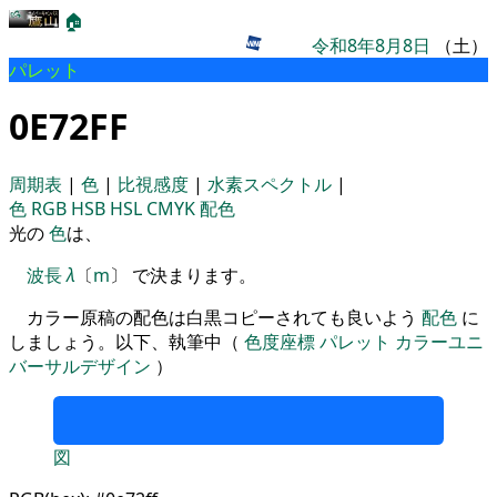
🏠
令和8年8月8日
（土）
パレット
0E72FF
周期表
|
色
|
比視感度
|
水素スペクトル
|
色
RGB
HSB
HSL
CMYK
配色
光の
色
は、
波長
λ
〔
m
〕 で決まります。
カラー原稿の配色は白黒コピーされても良いよう
配色
に
しましょう。以下、執筆中（
色度座標
パレット
カラーユニ
バーサルデザイン
）
図