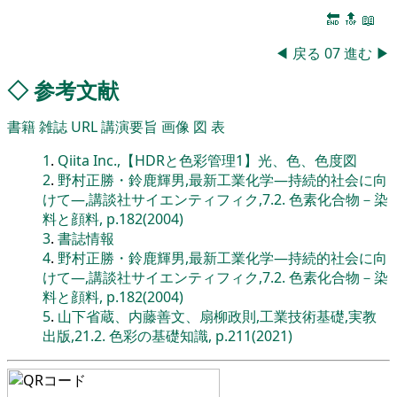
🔚
🔝
📖
◀
戻る
07
進む
▶
◇
参考文献
書籍
雑誌
URL
講演要旨
画像
図
表
1
.
Qiita Inc.,【HDRと色彩管理1】光、色、色度図
2
.
野村正勝・鈴鹿輝男,最新工業化学―持続的社会に向
けて―,講談社サイエンティフィク,7.2. 色素化合物－染
料と顔料, p.182(2004)
3
.
書誌情報
4
.
野村正勝・鈴鹿輝男,最新工業化学―持続的社会に向
けて―,講談社サイエンティフィク,7.2. 色素化合物－染
料と顔料, p.182(2004)
5
.
山下省蔵、内藤善文、扇柳政則,工業技術基礎,実教
出版,21.2. 色彩の基礎知識, p.211(2021)