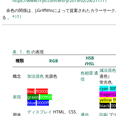
https://www.i-ryo.com/entry/2019/02/24/211711
余色の関係は、J.Griffithsによって提案されたカラーサ
4
)
5
)
る 。
表
1
.
色
の表現
HSB
種類
RGB
/
HSL
減法混色
色相環
通
概念
加法混色
光源色
過色）
信
蛍光色、
cyan
00f
Red
ff0000
magent
表現
green
00ff00
yellow
f
blue
0000ff
black
00
ディスプレイ
HTML、CSS、
用途
通信
印刷
プ