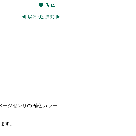
🔚
🔝
📖
◀
戻る
02
進む
▶
イメージセンサの 補色カラー
ます。