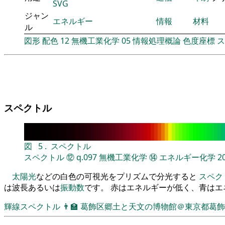
SVG
ジャン
エネルギー
情報
材料
ル
図形
配色
12
無機工業化学
05
情報処理概論
色度座標
ス
スペクトル
図
5
.
スペクトル
スペクトル
⑫
q.097
無機工業化学
⑭
エネルギー化学
2
太陽光
などの白色の可視光をプリズムで分光すると
スペク
は波長あるいは
振動数
です。 赤はエネルギーが低く、青は
輝線スペクトル
👨‍🏫
葛飾区郷土と天文の博物館＠東京都葛