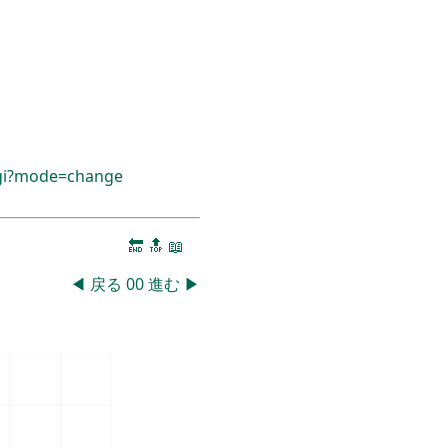
cgi?mode=change
🔚
🔝
📖
◀
戻る
00
進む
▶