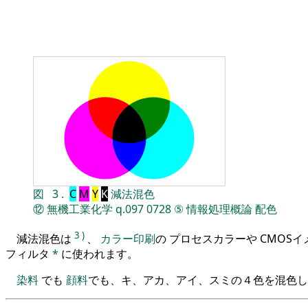
図
3
.
C
M
Y
K
減法混色
⑫
無機工業化学
q.097
0728
⑤
情報処理概論
配色
3
)
減法混色は
、
カラー印刷
の プロセスカラーや CMOS
フィルタ
*
に使われます。
染料
でも
顔料
でも、キ、アカ、アイ、スミの４色を混色し