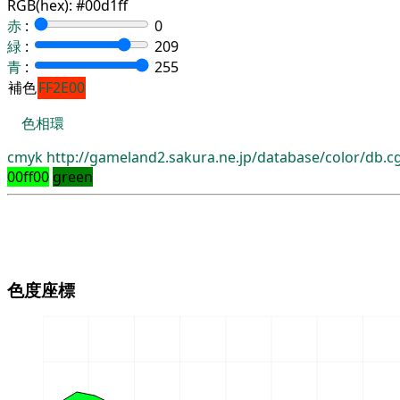
RGB(hex):
#00d1ff
赤
:
0
緑
:
209
青
:
255
補色
FF2E00
色相環
cmyk
http://gameland2.sakura.ne.jp/database/color/db.
00ff00
green
色度座標