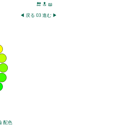
🔚
🔝
📖
◀
戻る
03
進む
▶
論
配色