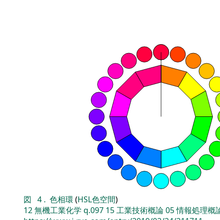
図
4
.
色相環
(
HSL色空間
)
12
無機工業化学
q.097
15
工業技術概論
05
情報処理概