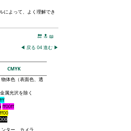
ークルによって、よく理解でき
🔚
🔝
📖
◀
戻る
04
進む
▶
CMYK
物体色（表面色、透
金属光沢を除く
fff
a
ff00ff
fff00
000
リンター、カメラ