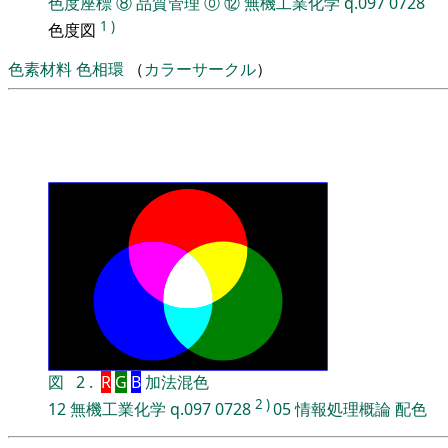
色度座標
⑧
品質管理
⓪
⑫
無機工業化学
q.097
0728
1
)
色度図
色素材料
色相環
（
カラーサークル
）
図
2
.
R
G
B
加法混色
2
)
12
無機工業化学
q.097
0728
05
情報処理概論
配色