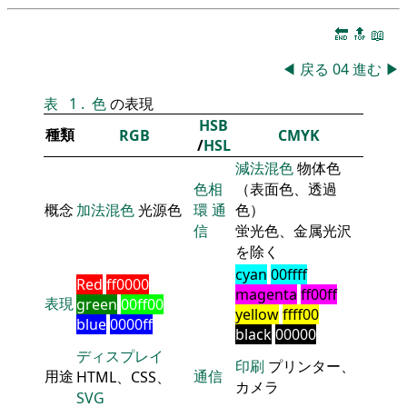
🔚
🔝
📖
◀
戻る
04
進む
▶
表
1
.
色
の表現
HSB
種類
RGB
CMYK
/
HSL
減法混色
物体色
色相
（表面色、透過
概念
加法混色
光源色
環
通
色）
信
蛍光色、金属光沢
を除く
cyan
00ffff
Red
ff0000
magenta
ff00ff
表現
green
00ff00
yellow
ffff00
blue
0000ff
black
00000
ディスプレイ
印刷
プリンター、
用途
通信
HTML、CSS、
カメラ
SVG