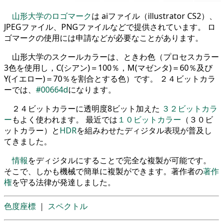
山形大学のロゴマーク
は aiファイル（illustrator CS2）、
JPEGファイル、PNGファイルなどで提供されています。 ロ
ゴマークの使用には申請などが必要なことがあります。
山形大学のスクールカラーは、ときわ色（プロセスカラー
3色を使用し，C(シアン)＝100％，M(マゼンタ)＝60％及び
Y(イエロー)＝70％を割合とする色）です。 ２４ビットカラ
ーでは、
#00664d
になります。
２４ビットカラーに透明度8ビット加えた
３２ビットカラ
ー
もよく使われます。 最近では
１０ビットカラー
（３０ビ
ットカラー）と
HDR
を組みわせたディジタル表現が普及し
てきました。
情報
をディジタルにすることで完全な複製が可能です。
そこで、しかも機械で簡単に複製ができます。著作者の
著作
権
を守る法律が発達しました。
色度座標
｜
スペクトル