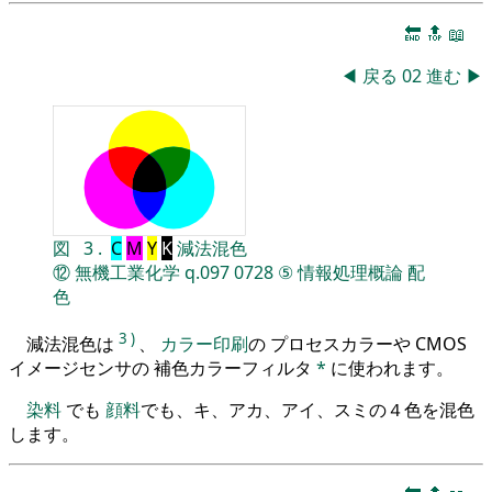
🔚
🔝
📖
◀
戻る
02
進む
▶
図
3
.
C
M
Y
K
減法混色
⑫
無機工業化学
q.097
0728
⑤
情報処理概論
配
色
3
)
減法混色は
、
カラー印刷
の プロセスカラーや CMOS
イメージセンサの 補色カラーフィルタ
*
に使われます。
染料
でも
顔料
でも、キ、アカ、アイ、スミの４色を混色
します。