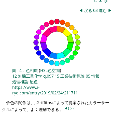
🔚
🔝
📖
◀
戻る
03
進む
▶
図
4
.
色相環
(
HSL色空間
)
12
無機工業化学
q.097
15
工業技術概論
05
情報
処理概論
配色
https://www.i-
ryo.com/entry/2019/02/24/211711
余色の関係は、J.Griffithsによって提案されたカラーサー
4
)
5
)
クルによって、よく理解できる 。