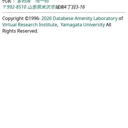
代表：
多田隈 理一郎
〒992-8510
山形県
米沢市
城南4丁目3-16
Copyright ©1996-
2026
Databese Amenity Laboratory
of
Virtual Research Institute
,
Yamagata University
All
Rights Reserved.