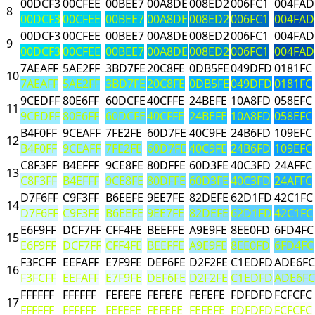
00DCF3
00CFEE
00BEE7
00A8DE
008ED2
006FC1
004FAD
8
00DCF3
00CFEE
00BEE7
00A8DE
008ED2
006FC1
004FAD
00DCF3
00CFEE
00BEE7
00A8DE
008ED2
006FC1
004FAD
9
00DCF3
00CFEE
00BEE7
00A8DE
008ED2
006FC1
004FAD
7AEAFF
5AE2FF
3BD7FE
20C8FE
0DB5FE
049DFD
0181FC
10
7AEAFF
5AE2FF
3BD7FE
20C8FE
0DB5FE
049DFD
0181FC
9CEDFF
80E6FF
60DCFE
40CFFE
24BEFE
10A8FD
058EFC
11
9CEDFF
80E6FF
60DCFE
40CFFE
24BEFE
10A8FD
058EFC
B4F0FF
9CEAFF
7FE2FE
60D7FE
40C9FE
24B6FD
109EFC
12
B4F0FF
9CEAFF
7FE2FE
60D7FE
40C9FE
24B6FD
109EFC
C8F3FF
B4EFFF
9CE8FE
80DFFE
60D3FE
40C3FD
24AFFC
13
C8F3FF
B4EFFF
9CE8FE
80DFFE
60D3FE
40C3FD
24AFFC
D7F6FF
C9F3FF
B6EEFE
9EE7FE
82DEFE
62D1FD
42C1FC
14
D7F6FF
C9F3FF
B6EEFE
9EE7FE
82DEFE
62D1FD
42C1FC
E6F9FF
DCF7FF
CFF4FE
BEEFFE
A9E9FE
8EE0FD
6FD4FC
15
E6F9FF
DCF7FF
CFF4FE
BEEFFE
A9E9FE
8EE0FD
6FD4FC
F3FCFF
EEFAFF
E7F9FE
DEF6FE
D2F2FE
C1EDFD
ADE6FC
16
F3FCFF
EEFAFF
E7F9FE
DEF6FE
D2F2FE
C1EDFD
ADE6FC
FFFFFF
FFFFFF
FEFEFE
FEFEFE
FEFEFE
FDFDFD
FCFCFC
17
FFFFFF
FFFFFF
FEFEFE
FEFEFE
FEFEFE
FDFDFD
FCFCFC