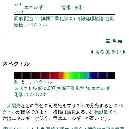
ジャ
エネルギー
情報
材料
ンル
図形
配色
12
無機工業化学
05
情報処理概論
色度
座標
スペクトル
🔚
🔝
📖
◀
戻る
05
進む
▶
スペクトル
図
5
.
スペクトル
スペクトル
⑫
q.097
無機工業化学
⑭
エネルギー
化学
20230728
太陽光
などの白色の可視光をプリズムで分光すると
スペ
クトル
が観察できます。横軸は波長あるいは
振動数
です。
赤はエネルギーが低く、青はエネルギーが高いです。
輝線スペクトル
👨‍🏫
葛飾区郷土と天文の博物館＠東京都葛