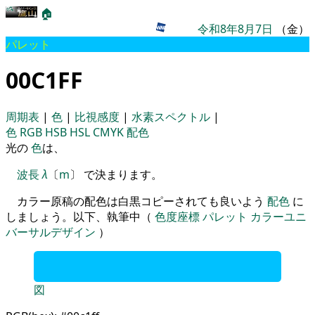
🏠
令和8年8月7日
（金）
パレット
00C1FF
周期表
|
色
|
比視感度
|
水素スペクトル
|
色
RGB
HSB
HSL
CMYK
配色
光の
色
は、
波長
λ
〔
m
〕 で決まります。
カラー原稿の配色は白黒コピーされても良いよう
配色
に
しましょう。以下、執筆中（
色度座標
パレット
カラーユニ
バーサルデザイン
）
図