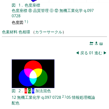
図
1
.
色度座標
色度座標
⑧
品質管理
⓪
⑫
無機工業化学
q.097
0728
1
)
色度図
色素材料
色相環
（
カラーサークル
）
🔚
🔝
📖
◀
戻る
01
進む
▶
図
2
.
R
G
B
加法混色
2
)
12
無機工業化学
q.097
0728
05
情報処理概論
配色