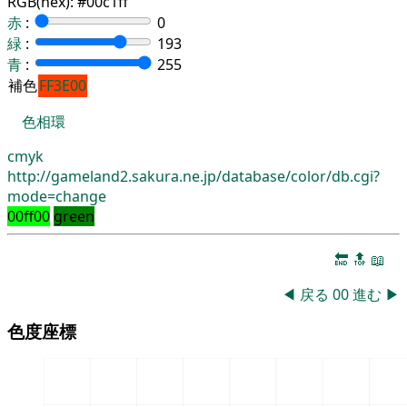
RGB(hex):
#00c1ff
赤
:
0
緑
:
193
青
:
255
補色
FF3E00
色相環
cmyk
http://gameland2.sakura.ne.jp/database/color/db.cgi?
mode=change
00ff00
green
🔚
🔝
📖
◀
戻る
00
進む
▶
色度座標