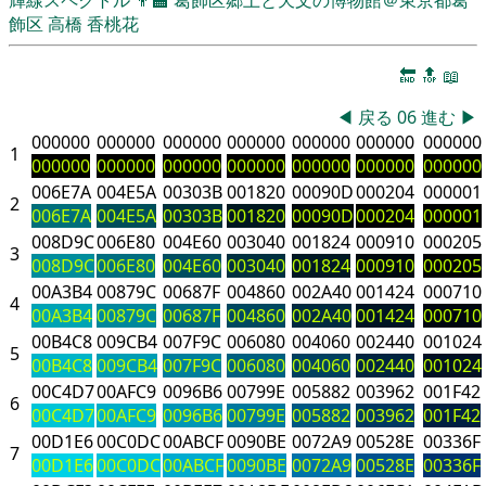
飾区
高橋 香桃花
🔚
🔝
📖
◀
戻る
06
進む
▶
000000
000000
000000
000000
000000
000000
000000
1
000000
000000
000000
000000
000000
000000
000000
006E7A
004E5A
00303B
001820
00090D
000204
000001
2
006E7A
004E5A
00303B
001820
00090D
000204
000001
008D9C
006E80
004E60
003040
001824
000910
000205
3
008D9C
006E80
004E60
003040
001824
000910
000205
00A3B4
00879C
00687F
004860
002A40
001424
000710
4
00A3B4
00879C
00687F
004860
002A40
001424
000710
00B4C8
009CB4
007F9C
006080
004060
002440
001024
5
00B4C8
009CB4
007F9C
006080
004060
002440
001024
00C4D7
00AFC9
0096B6
00799E
005882
003962
001F42
6
00C4D7
00AFC9
0096B6
00799E
005882
003962
001F42
00D1E6
00C0DC
00ABCF
0090BE
0072A9
00528E
00336F
7
00D1E6
00C0DC
00ABCF
0090BE
0072A9
00528E
00336F