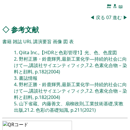
🔚
🔝
📖
◀
戻る
07
進む
▶
◇
参考文献
書籍
雑誌
URL
講演要旨
画像
図
表
1
.
Qiita Inc.,【HDRと色彩管理1】光、色、色度図
2
.
野村正勝・鈴鹿輝男,最新工業化学―持続的社会に向
けて―,講談社サイエンティフィク,7.2. 色素化合物－染
料と顔料, p.182(2004)
3
.
書誌情報
4
.
野村正勝・鈴鹿輝男,最新工業化学―持続的社会に向
けて―,講談社サイエンティフィク,7.2. 色素化合物－染
料と顔料, p.182(2004)
5
.
山下省蔵、内藤善文、扇柳政則,工業技術基礎,実教
出版,21.2. 色彩の基礎知識, p.211(2021)